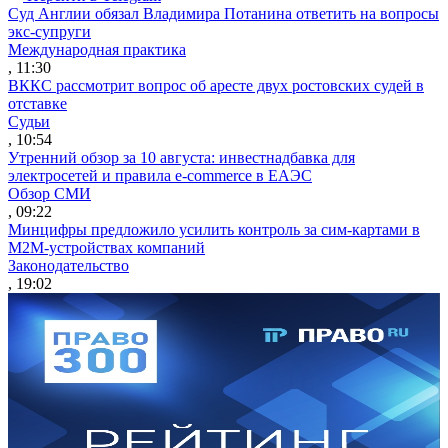
Суд Англии обязал Владимира Потанина ответить на вопросы
экс-супруги
Международная практика
, 11:30
ВККС рассмотрит вопрос об аресте двух ростовских судей в
отставке
Судьи
, 10:54
Утренний обзор за 10 августа: инвестнадбавка для
электросетей и правила e-commerce в ЕАЭС
Обзор СМИ
, 09:22
Минцифры предложило усилить контроль за сим-картами в
M2M-устройствах компаний
Законодательство
, 19:02