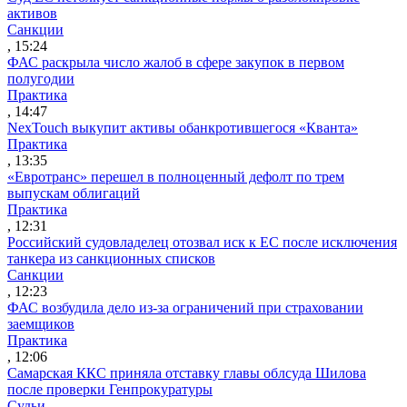
активов
Санкции
, 15:24
ФАС раскрыла число жалоб в сфере закупок в первом
полугодии
Практика
, 14:47
NexTouch выкупит активы обанкротившегося «Кванта»
Практика
, 13:35
«Евротранс» перешел в полноценный дефолт по трем
выпускам облигаций
Практика
, 12:31
Российский судовладелец отозвал иск к ЕС после исключения
танкера из санкционных списков
Санкции
, 12:23
ФАС возбудила дело из-за ограничений при страховании
заемщиков
Практика
, 12:06
Самарская ККС приняла отставку главы облсуда Шилова
после проверки Генпрокуратуры
Судьи