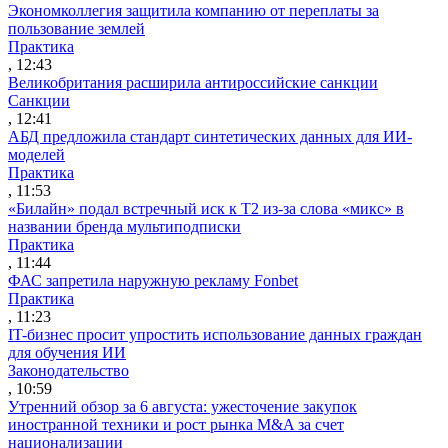
Экономколлегия защитила компанию от переплаты за
пользование землей
Практика
, 12:43
Великобритания расширила антироссийские санкции
Санкции
, 12:41
АБД предложила стандарт синтетических данных для ИИ-
моделей
Практика
, 11:53
«Билайн» подал встречный иск к Т2 из-за слова «микс» в
названии бренда мультиподписки
Практика
, 11:44
ФАС запретила наружную рекламу Fonbet
Практика
, 11:23
IT-бизнес просит упростить использование данных граждан
для обучения ИИ
Законодательство
, 10:59
Утренний обзор за 6 августа: ужесточение закупок
иностранной техники и рост рынка M&A за счет
национализации