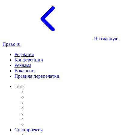
На главную
Право.ru
Редакция
Конференции
Реклама
Вакансии
Правила перепечатки
Темы
Практика
Законодательство
Процесс
Исследования
Рынок юридических услуг
Юридическое сообщество
Важнейшие правовые темы в прессе
Спецпроекты