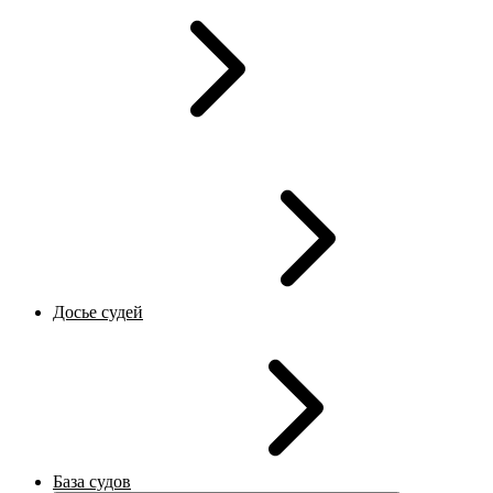
Досье судей
База судов