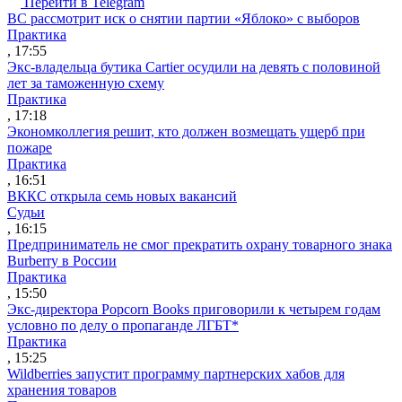
Перейти в Telegram
ВС рассмотрит иск о снятии партии «Яблоко» с выборов
Практика
, 17:55
Экс-владельца бутика Cartier осудили на девять с половиной
лет за таможенную схему
Практика
, 17:18
Экономколлегия решит, кто должен возмещать ущерб при
пожаре
Практика
, 16:51
ВККС открыла семь новых вакансий
Судьи
, 16:15
Предприниматель не смог прекратить охрану товарного знака
Burberry в России
Практика
, 15:50
Экс-директора Popcorn Books приговорили к четырем годам
условно по делу о пропаганде ЛГБТ*
Практика
, 15:25
Wildberries запустит программу партнерских хабов для
хранения товаров