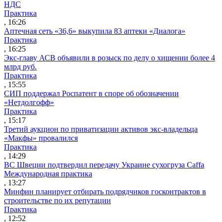
НДС
Практика
, 16:26
Аптечная сеть «36,6» выкупила 83 аптеки «Диалога»
Практика
, 16:25
Экс-главу АСВ объявили в розыск по делу о хищении более 4
млрд руб.
Практика
, 15:55
СИП поддержал Роспатент в споре об обозначении
«Нетдолгофф»
Практика
, 15:17
Третий аукцион по приватизации активов экс-владельца
«Макфы» провалился
Практика
, 14:29
ВС Швеции подтвердил передачу Украине сухогруза Caffa
Международная практика
, 13:27
Минфин планирует отбирать подрядчиков госконтрактов в
строительстве по их репутации
Практика
, 12:52