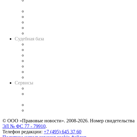
Подкаст «В здравом уме
и твёрдой памяти»
Legal Design
Банкротная панорама
Советы для литигаторов
Сговоры на торгах
Авто
Судебная база
Картотека арбитражных дел
Решения арбитражных судов
Календарь рассмотрения арбитражных дел
Досье судей
Информация о судах
RSS лента новостей
Вакансии для юристов
Сервисы
Справочно-правовая система
Casebook: мониторинг дел
и компаний
Caselook: поиск и анализ практики
CASE.ONE: управление юридической службой
© ООО «Правовые новости». 2008-2026.
Номер свидетельства
ЭЛ № ФС 77 - 79910
.
Телефон редакции:
+7 (495) 645 37 60