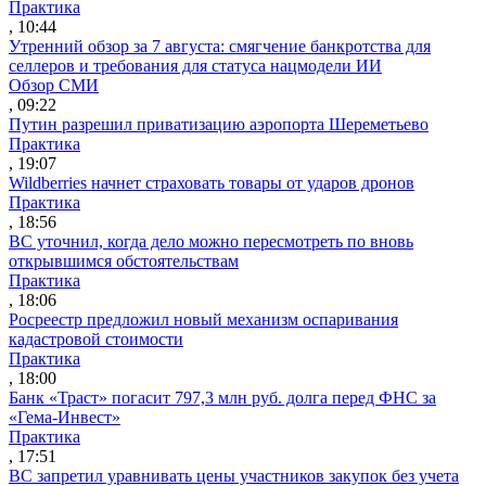
Практика
, 10:44
Утренний обзор за 7 августа: смягчение банкротства для
селлеров и требования для статуса нацмодели ИИ
Обзор СМИ
, 09:22
Путин разрешил приватизацию аэропорта Шереметьево
Практика
, 19:07
Wildberries начнет страховать товары от ударов дронов
Практика
, 18:56
ВС уточнил, когда дело можно пересмотреть по вновь
открывшимся обстоятельствам
Практика
, 18:06
Росреестр предложил новый механизм оспаривания
кадастровой стоимости
Практика
, 18:00
Банк «Траст» погасит 797,3 млн руб. долга перед ФНС за
«Гема-Инвест»
Практика
, 17:51
ВС запретил уравнивать цены участников закупок без учета