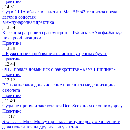
Практика
, 14:31
Суд в США обязал выплатить Meta* $942 млн из-за вреда
детям в соцсетях
Международная практика
, 13:54
Кассация разрешила рассмотреть в РФ иск к «Альфа-Банку»
по еврооблигациям
Практика
, 13:28
ЦБ ужесточил требования к листингу ценных бумаг
Практика
, 12:44
ФНС подала новый иск о банкротстве «Кама Шиппинг»
Практика
, 12:17
ВС подтвердил доначисление пошлин за модернизацию
самолета
Практика
, 11:46
Суды не приняли заключения DeepSeek по уголовному делу
Практика
, 11:17
Экс-глава Mind Money признала вину по делу о хищении и
дала показания на других фигурантов