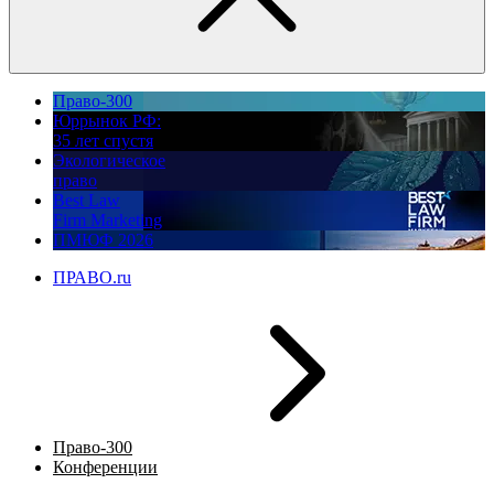
Право-300
Юррынок РФ:
35 лет спустя
Экологическое
право
Best Law
Firm Marketing
ПМЮФ 2026
ПРАВО.ru
Право-300
Конференции