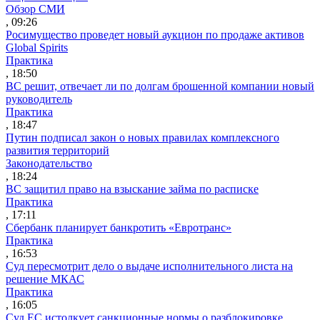
Обзор СМИ
, 09:26
Росимущество проведет новый аукцион по продаже активов
Global Spirits
Практика
, 18:50
ВС решит, отвечает ли по долгам брошенной компании новый
руководитель
Практика
, 18:47
Путин подписал закон о новых правилах комплексного
развития территорий
Законодательство
, 18:24
ВС защитил право на взыскание займа по расписке
Практика
, 17:11
Сбербанк планирует банкротить «Евротранс»
Практика
, 16:53
Суд пересмотрит дело о выдаче исполнительного листа на
решение МКАС
Практика
, 16:05
Суд ЕС истолкует санкционные нормы о разблокировке