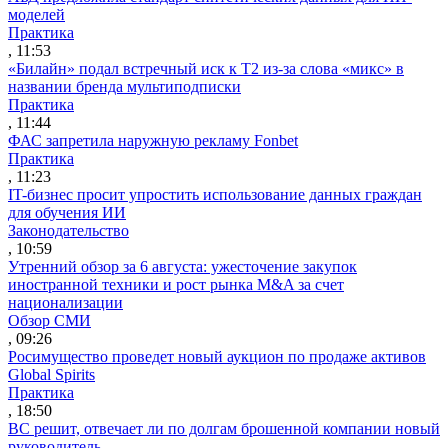
моделей
Практика
, 11:53
«Билайн» подал встречный иск к Т2 из-за слова «микс» в
названии бренда мультиподписки
Практика
, 11:44
ФАС запретила наружную рекламу Fonbet
Практика
, 11:23
IT-бизнес просит упростить использование данных граждан
для обучения ИИ
Законодательство
, 10:59
Утренний обзор за 6 августа: ужесточение закупок
иностранной техники и рост рынка M&A за счет
национализации
Обзор СМИ
, 09:26
Росимущество проведет новый аукцион по продаже активов
Global Spirits
Практика
, 18:50
ВС решит, отвечает ли по долгам брошенной компании новый
руководитель