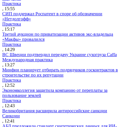
Практика
, 15:55
СИП поддержал Роспатент в споре об обозначении
«Нетдолгофф»
Практика
, 15:17
Третий аукцион по приватизации активов экс-владельца
«Макфы» провалился
Практика
, 14:29
ВС Швеции подтвердил передачу Украине сухогруза Caffa
Международная практика
, 13:27
Минфин планирует отбирать подрядчиков госконтрактов в
строительстве по их репутации
Практика
, 12:52
Экономколлегия защитила компанию от переплаты за
пользование землей
Практика
, 12:43
Великобритания расширила антироссийские санкции
Санкции
, 12:41
АБД предложила стандарт синтетических данных для ИИ-