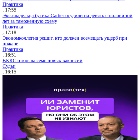
Практика
, 17:55
Экс-владельца бутика Cartier осудили на девять с половиной
лет за таможенную схему
Практика
, 17:18
Экономколлегия решит, кто должен возмещать ущерб при
пожаре
Практика
, 16:51
ВККС открыла семь новых вакансий
Судьи
, 16:15