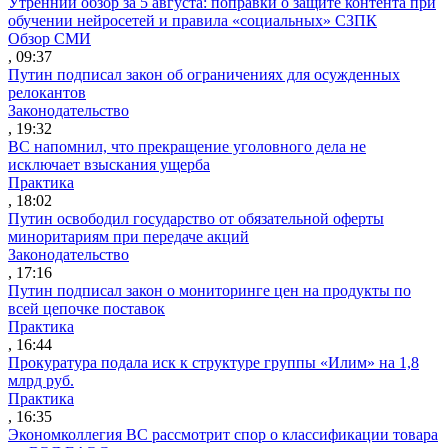
Утренний обзор за 5 августа: поправки о защите контента при
обучении нейросетей и правила «социальных» СЗПК
Обзор СМИ
, 09:37
Путин подписал закон об ограничениях для осужденных
релокантов
Законодательство
, 19:32
ВС напомнил, что прекращение уголовного дела не
исключает взыскания ущерба
Практика
, 18:02
Путин освободил государство от обязательной оферты
миноритариям при передаче акций
Законодательство
, 17:16
Путин подписал закон о мониторинге цен на продукты по
всей цепочке поставок
Практика
, 16:44
Прокуратура подала иск к структуре группы «Илим» на 1,8
млрд руб.
Практика
, 16:35
Экономколлегия ВС рассмотрит спор о классификации товара