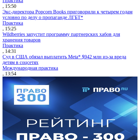
Практика
, 15:50
Экс-директора Popcorn Books приговорили к четырем годам
условно по делу о пропаганде ЛГБТ*
Практика
, 15:25
Wildberries запустит программу партнерских хабов для
хранения товаров
Практика
, 14:31
Суд в США обязал выплатить Meta* $942 млн из-за вреда
детям в соцсетях
Международная практика
, 13:54