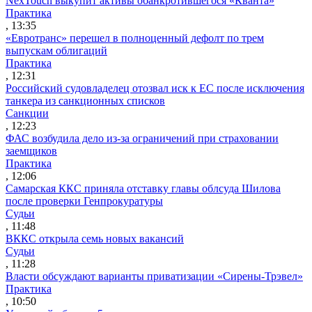
NexTouch выкупит активы обанкротившегося «Кванта»
Практика
, 13:35
«Евротранс» перешел в полноценный дефолт по трем
выпускам облигаций
Практика
, 12:31
Российский судовладелец отозвал иск к ЕС после исключения
танкера из санкционных списков
Санкции
, 12:23
ФАС возбудила дело из-за ограничений при страховании
заемщиков
Практика
, 12:06
Самарская ККС приняла отставку главы облсуда Шилова
после проверки Генпрокуратуры
Судьи
, 11:48
ВККС открыла семь новых вакансий
Судьи
, 11:28
Власти обсуждают варианты приватизации «Сирены-Трэвел»
Практика
, 10:50