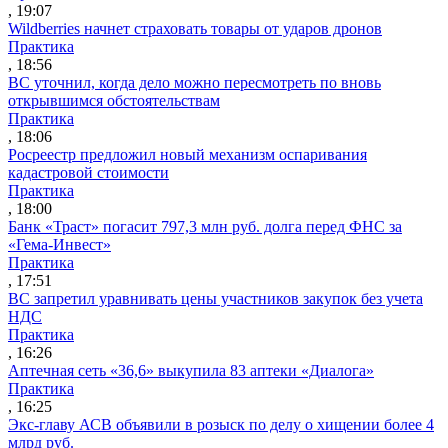
, 19:07
Wildberries начнет страховать товары от ударов дронов
Практика
, 18:56
ВС уточнил, когда дело можно пересмотреть по вновь
открывшимся обстоятельствам
Практика
, 18:06
Росреестр предложил новый механизм оспаривания
кадастровой стоимости
Практика
, 18:00
Банк «Траст» погасит 797,3 млн руб. долга перед ФНС за
«Гема-Инвест»
Практика
, 17:51
ВС запретил уравнивать цены участников закупок без учета
НДС
Практика
, 16:26
Аптечная сеть «36,6» выкупила 83 аптеки «Диалога»
Практика
, 16:25
Экс-главу АСВ объявили в розыск по делу о хищении более 4
млрд руб.