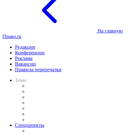
На главную
Право.ru
Редакция
Конференции
Реклама
Вакансии
Правила перепечатки
Темы
Практика
Законодательство
Процесс
Исследования
Рынок юридических услуг
Юридическое сообщество
Важнейшие правовые темы в прессе
Спецпроекты
Подкаст «В здравом уме
и твёрдой памяти»