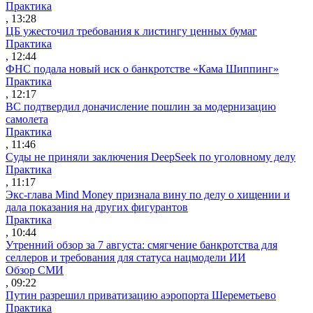
Практика
, 13:28
ЦБ ужесточил требования к листингу ценных бумаг
Практика
, 12:44
ФНС подала новый иск о банкротстве «Кама Шиппинг»
Практика
, 12:17
ВС подтвердил доначисление пошлин за модернизацию
самолета
Практика
, 11:46
Суды не приняли заключения DeepSeek по уголовному делу
Практика
, 11:17
Экс-глава Mind Money признала вину по делу о хищении и
дала показания на других фигурантов
Практика
, 10:44
Утренний обзор за 7 августа: смягчение банкротства для
селлеров и требования для статуса нацмодели ИИ
Обзор СМИ
, 09:22
Путин разрешил приватизацию аэропорта Шереметьево
Практика