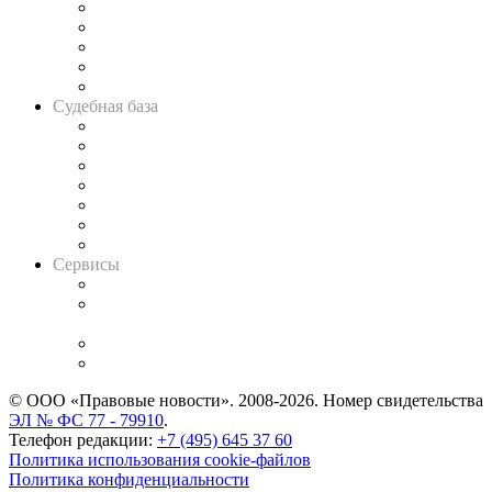
Legal Design
Банкротная панорама
Советы для литигаторов
Сговоры на торгах
Авто
Судебная база
Картотека арбитражных дел
Решения арбитражных судов
Календарь рассмотрения арбитражных дел
Досье судей
Информация о судах
RSS лента новостей
Вакансии для юристов
Сервисы
Справочно-правовая система
Casebook: мониторинг дел
и компаний
Caselook: поиск и анализ практики
CASE.ONE: управление юридической службой
© ООО «Правовые новости». 2008-2026.
Номер свидетельства
ЭЛ № ФС 77 - 79910
.
Телефон редакции:
+7 (495) 645 37 60
Политика использования cookie-файлов
Политика конфиденциальности