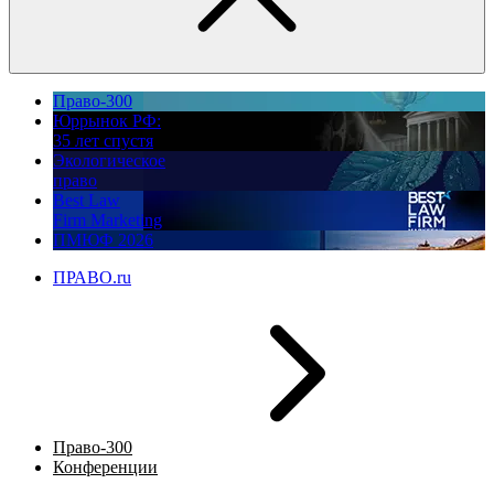
Право-300
Юррынок РФ:
35 лет спустя
Экологическое
право
Best Law
Firm Marketing
ПМЮФ 2026
ПРАВО.ru
Право-300
Конференции