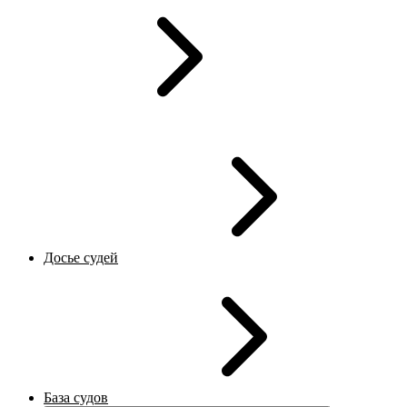
Досье судей
База судов