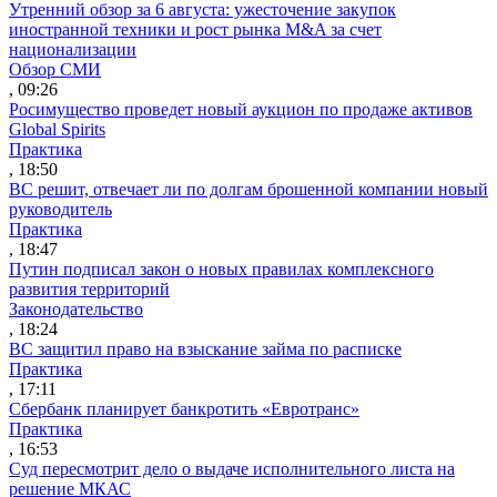
Утренний обзор за 6 августа: ужесточение закупок
иностранной техники и рост рынка M&A за счет
национализации
Обзор СМИ
, 09:26
Росимущество проведет новый аукцион по продаже активов
Global Spirits
Практика
, 18:50
ВС решит, отвечает ли по долгам брошенной компании новый
руководитель
Практика
, 18:47
Путин подписал закон о новых правилах комплексного
развития территорий
Законодательство
, 18:24
ВС защитил право на взыскание займа по расписке
Практика
, 17:11
Сбербанк планирует банкротить «Евротранс»
Практика
, 16:53
Суд пересмотрит дело о выдаче исполнительного листа на
решение МКАС