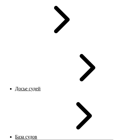
Досье судей
База судов