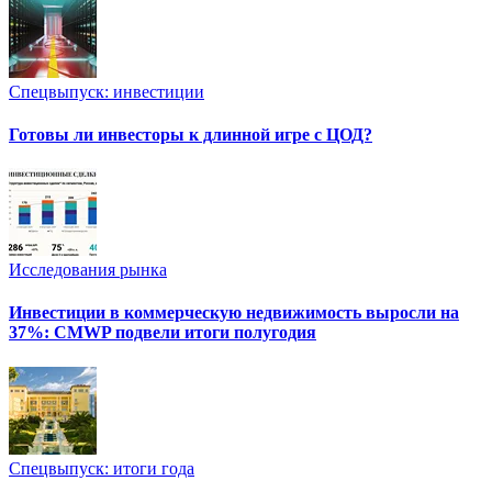
Спецвыпуск: инвестиции
Готовы ли инвесторы к длинной игре с ЦОД?
Исследования рынка
Инвестиции в коммерческую недвижимость выросли на
37%: CMWP подвели итоги полугодия
Спецвыпуск: итоги года