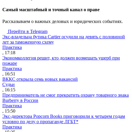
Cамый масштабный и точный канал о праве
Рассказываем о важных деловых и юридических событиях.
Перейти в Telegram
Экс-владельца бутика Cartier осудили на девять с половиной
лет за таможенную схему
Практика
, 17:18
Экономколлегия решит, кто должен возмещать ущерб при
пожаре
Практика
, 16:51
ВККС открыла семь новых вакансий
Судьи
, 16:15
Предприниматель не смог прекратить охрану товарного знака
Burberry в России
Практика
, 15:50
Экс-директора Popcorn Books приговорили к четырем годам
условно по делу о пропаганде ЛГБТ*
Практика