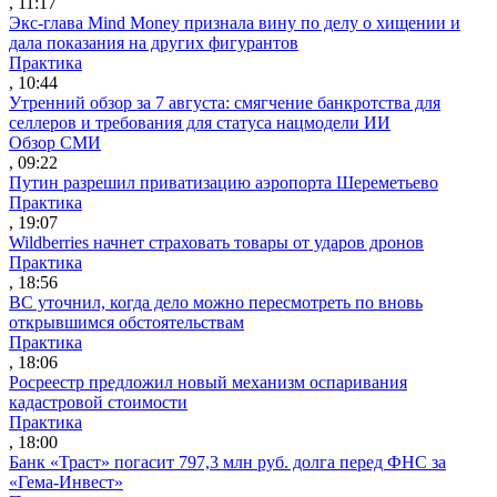
, 11:17
Экс-глава Mind Money признала вину по делу о хищении и
дала показания на других фигурантов
Практика
, 10:44
Утренний обзор за 7 августа: смягчение банкротства для
селлеров и требования для статуса нацмодели ИИ
Обзор СМИ
, 09:22
Путин разрешил приватизацию аэропорта Шереметьево
Практика
, 19:07
Wildberries начнет страховать товары от ударов дронов
Практика
, 18:56
ВС уточнил, когда дело можно пересмотреть по вновь
открывшимся обстоятельствам
Практика
, 18:06
Росреестр предложил новый механизм оспаривания
кадастровой стоимости
Практика
, 18:00
Банк «Траст» погасит 797,3 млн руб. долга перед ФНС за
«Гема-Инвест»