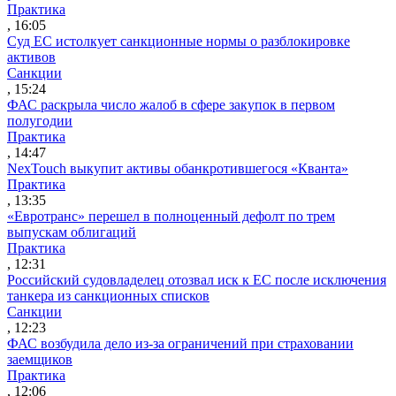
Практика
, 16:05
Суд ЕС истолкует санкционные нормы о разблокировке
активов
Санкции
, 15:24
ФАС раскрыла число жалоб в сфере закупок в первом
полугодии
Практика
, 14:47
NexTouch выкупит активы обанкротившегося «Кванта»
Практика
, 13:35
«Евротранс» перешел в полноценный дефолт по трем
выпускам облигаций
Практика
, 12:31
Российский судовладелец отозвал иск к ЕС после исключения
танкера из санкционных списков
Санкции
, 12:23
ФАС возбудила дело из-за ограничений при страховании
заемщиков
Практика
, 12:06