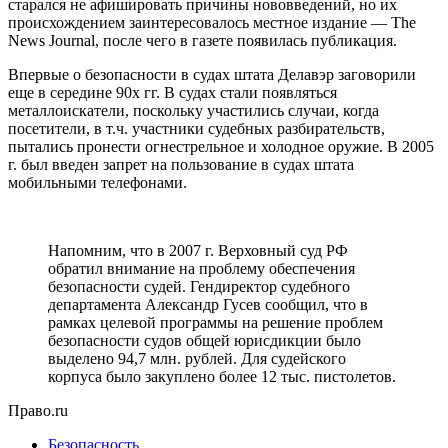
старался не афишировать причины нововведений, но их
происхождением заинтересовалось местное издание — The
News Journal, после чего в газете появилась публикация.
Впервые о безопасности в судах штата Делавэр заговорили
еще в середине 90х гг. В судах стали появляться
металлоискатели, поскольку участились случаи, когда
посетители, в т.ч. участники судебных разбирательств,
пытались пронести огнестрельное и холодное оружие. В 2005
г. был введен запрет на пользование в судах штата
мобильными телефонами.
Напомним, что в 2007 г. Верховный суд РФ
обратил внимание на проблему обеспечения
безопасности судей. Гендиректор судебного
департамента Александр Гусев сообщил, что в
рамках целевой программы на решение проблем
безопасности судов общей юрисдикции было
выделено 94,7 млн. рублей. Для судейского
корпуса было закуплено более 12 тыс. пистолетов.
Право.ru
Безопасность