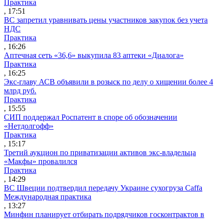
Практика
, 17:51
ВС запретил уравнивать цены участников закупок без учета
НДС
Практика
, 16:26
Аптечная сеть «36,6» выкупила 83 аптеки «Диалога»
Практика
, 16:25
Экс-главу АСВ объявили в розыск по делу о хищении более 4
млрд руб.
Практика
, 15:55
СИП поддержал Роспатент в споре об обозначении
«Нетдолгофф»
Практика
, 15:17
Третий аукцион по приватизации активов экс-владельца
«Макфы» провалился
Практика
, 14:29
ВС Швеции подтвердил передачу Украине сухогруза Caffa
Международная практика
, 13:27
Минфин планирует отбирать подрядчиков госконтрактов в