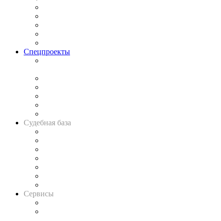
Процесс
Исследования
Рынок юридических услуг
Юридическое сообщество
Важнейшие правовые темы в прессе
Спецпроекты
Подкаст «В здравом уме
и твёрдой памяти»
Legal Design
Банкротная панорама
Советы для литигаторов
Сговоры на торгах
Авто
Судебная база
Картотека арбитражных дел
Решения арбитражных судов
Календарь рассмотрения арбитражных дел
Досье судей
Информация о судах
RSS лента новостей
Вакансии для юристов
Сервисы
Справочно-правовая система
Casebook: мониторинг дел
и компаний