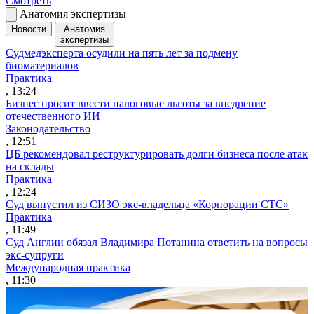
Смотреть
Анатомия экспертизы
Новости
Анатомия
экспертизы
Судмедэксперта осудили на пять лет за подмену
биоматериалов
Практика
, 13:24
Бизнес просит ввести налоговые льготы за внедрение
отечественного ИИ
Законодательство
, 12:51
ЦБ рекомендовал реструктурировать долги бизнеса после атак
на склады
Практика
, 12:24
Суд выпустил из СИЗО экс-владельца «Корпорации СТС»
Практика
, 11:49
Суд Англии обязал Владимира Потанина ответить на вопросы
экс-супруги
Международная практика
, 11:30