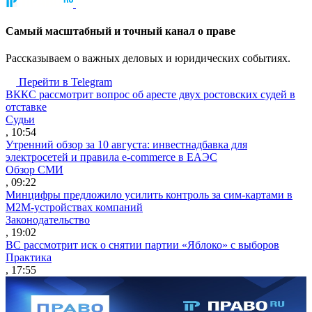
Cамый масштабный и точный канал о праве
Рассказываем о важных деловых и юридических событиях.
Перейти в Telegram
ВККС рассмотрит вопрос об аресте двух ростовских судей в
отставке
Судьи
, 10:54
Утренний обзор за 10 августа: инвестнадбавка для
электросетей и правила e-commerce в ЕАЭС
Обзор СМИ
, 09:22
Минцифры предложило усилить контроль за сим-картами в
M2M-устройствах компаний
Законодательство
, 19:02
ВС рассмотрит иск о снятии партии «Яблоко» с выборов
Практика
, 17:55