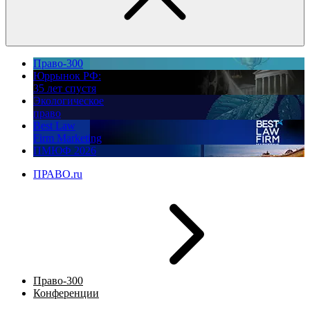
Право-300
Юррынок РФ:
35 лет спустя
Экологическое
право
Best Law
Firm Marketing
ПМЮФ 2026
ПРАВО.ru
Право-300
Конференции