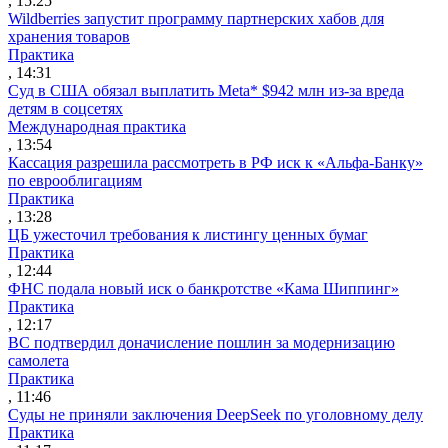
, 15:25
Wildberries запустит программу партнерских хабов для
хранения товаров
Практика
, 14:31
Суд в США обязал выплатить Meta* $942 млн из-за вреда
детям в соцсетях
Международная практика
, 13:54
Кассация разрешила рассмотреть в РФ иск к «Альфа-Банку»
по еврооблигациям
Практика
, 13:28
ЦБ ужесточил требования к листингу ценных бумаг
Практика
, 12:44
ФНС подала новый иск о банкротстве «Кама Шиппинг»
Практика
, 12:17
ВС подтвердил доначисление пошлин за модернизацию
самолета
Практика
, 11:46
Суды не приняли заключения DeepSeek по уголовному делу
Практика