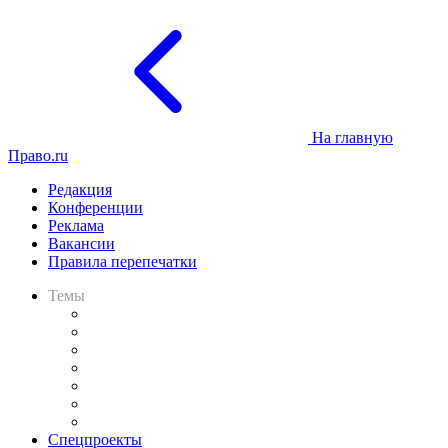
На главную
Право.ru
Редакция
Конференции
Реклама
Вакансии
Правила перепечатки
Темы
Практика
Законодательство
Процесс
Исследования
Рынок юридических услуг
Юридическое сообщество
Важнейшие правовые темы в прессе
Спецпроекты