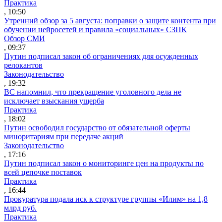
Практика
, 10:50
Утренний обзор за 5 августа: поправки о защите контента при
обучении нейросетей и правила «социальных» СЗПК
Обзор СМИ
, 09:37
Путин подписал закон об ограничениях для осужденных
релокантов
Законодательство
, 19:32
ВС напомнил, что прекращение уголовного дела не
исключает взыскания ущерба
Практика
, 18:02
Путин освободил государство от обязательной оферты
миноритариям при передаче акций
Законодательство
, 17:16
Путин подписал закон о мониторинге цен на продукты по
всей цепочке поставок
Практика
, 16:44
Прокуратура подала иск к структуре группы «Илим» на 1,8
млрд руб.
Практика