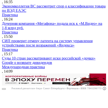
, 16:35
Экономколлегия ВС рассмотрит спор о классификации товара
по ВЭД ЕАЭС
Практика
, 16:24
Дочерняя компания «Мегафона» подала иск к «М.Видео» на
1,8 млрд руб.
Практика
, 15:50
СИП проверит отмену патента на систему управления
устройствами после возражений «Яндекса»
Практика
, 15:17
Суды 10 стран рассматривают иски российской «дочки»
Google о возврате дивидендов
Международная практика
, 14:09
Реклама
Адвокатское бюро Санкт-Петербурга «Вертикаль» ИНН 7841290773
Реклама
АО"Право.ру" ИНН: 7708095468