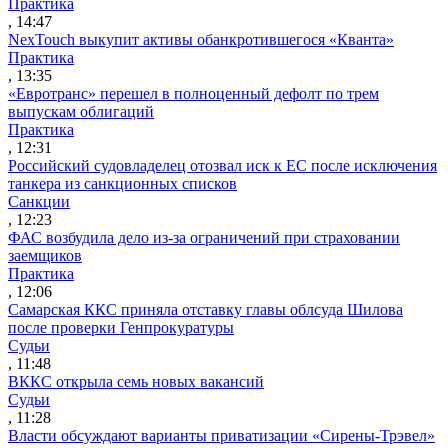
Практика
, 14:47
NexTouch выкупит активы обанкротившегося «Кванта»
Практика
, 13:35
«Евротранс» перешел в полноценный дефолт по трем
выпускам облигаций
Практика
, 12:31
Российский судовладелец отозвал иск к ЕС после исключения
танкера из санкционных списков
Санкции
, 12:23
ФАС возбудила дело из-за ограничений при страховании
заемщиков
Практика
, 12:06
Самарская ККС приняла отставку главы облсуда Шилова
после проверки Генпрокуратуры
Судьи
, 11:48
ВККС открыла семь новых вакансий
Судьи
, 11:28
Власти обсуждают варианты приватизации «Сирены-Трэвел»