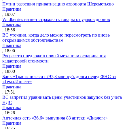
Путин разрешил приватизацию аэропорта Шереметьево
Практика
, 19:07
Wildberries начнет страховать товары от ударов дронов
Практика
, 18:56
ВС уточнил, когда дело можно пересмотреть по вновь
открывшимся обстоятельствам
Практика
, 18:06
Росреестр предложил новый механизм оспаривания
кадастровой стоимости
Практика
, 18:00
Банк «Траст» погасит 797,3 млн руб. долга перед ФНС за
«Гема-Инвест»
Практика
, 17:51
ВС запретил уравнивать цены участников закупок без учета
НДС
Практика
, 16:26
Аптечная сеть «36,6» выкупила 83 аптеки «Диалога»
Практика
, 16:25