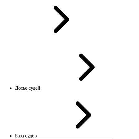
Досье судей
База судов