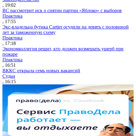
, 19:02
ВС рассмотрит иск о снятии партии «Яблоко» с выборов
Практика
, 17:55
Экс-владельца бутика Cartier осудили на девять с половиной
лет за таможенную схему
Практика
, 17:18
Экономколлегия решит, кто должен возмещать ущерб при
пожаре
Практика
, 16:51
ВККС открыла семь новых вакансий
Судьи
, 16:15