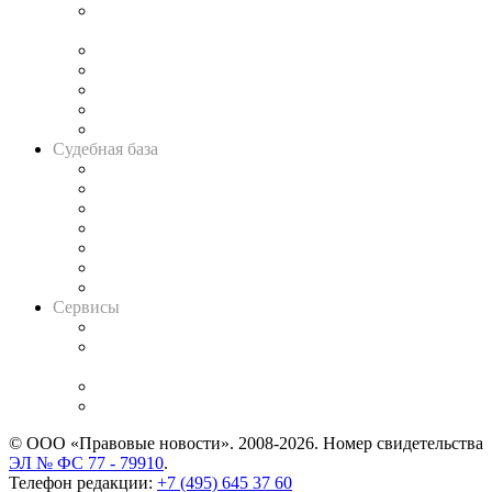
Подкаст «В здравом уме
и твёрдой памяти»
Legal Design
Банкротная панорама
Советы для литигаторов
Сговоры на торгах
Авто
Судебная база
Картотека арбитражных дел
Решения арбитражных судов
Календарь рассмотрения арбитражных дел
Досье судей
Информация о судах
RSS лента новостей
Вакансии для юристов
Сервисы
Справочно-правовая система
Casebook: мониторинг дел
и компаний
Caselook: поиск и анализ практики
CASE.ONE: управление юридической службой
© ООО «Правовые новости». 2008-2026.
Номер свидетельства
ЭЛ № ФС 77 - 79910
.
Телефон редакции:
+7 (495) 645 37 60