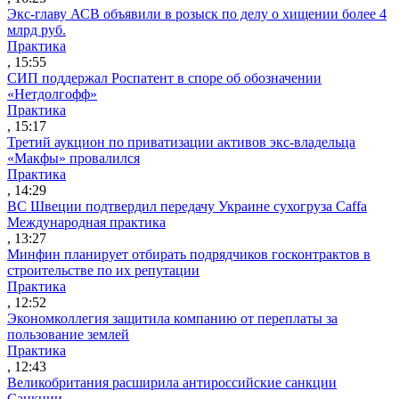
Экс-главу АСВ объявили в розыск по делу о хищении более 4
млрд руб.
Практика
, 15:55
СИП поддержал Роспатент в споре об обозначении
«Нетдолгофф»
Практика
, 15:17
Третий аукцион по приватизации активов экс-владельца
«Макфы» провалился
Практика
, 14:29
ВС Швеции подтвердил передачу Украине сухогруза Caffa
Международная практика
, 13:27
Минфин планирует отбирать подрядчиков госконтрактов в
строительстве по их репутации
Практика
, 12:52
Экономколлегия защитила компанию от переплаты за
пользование землей
Практика
, 12:43
Великобритания расширила антироссийские санкции
Санкции