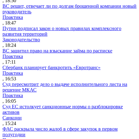
, 18:50
ВС решит, отвечает ли по долгам брошенной компании новый
руководитель
Практика
, 18:47
Путин подписал закон о новых правилах комплексного
развития территорий
Законодательство
, 18:24
ВС защитил право на взыскание займа по расписке
Практика
, 17:11
Сбербанк планирует банкротить «Евротранс»
Практика
, 16:53
Суд пересмотрит дело о выдаче исполнительного листа на
решение МКАС
Практика
, 16:05
Суд ЕС истолкует санкционные нормы о разблокировке
активов
Санкции
, 15:24
ФАС раскрыла число жалоб в сфере закупок в первом
полугодии