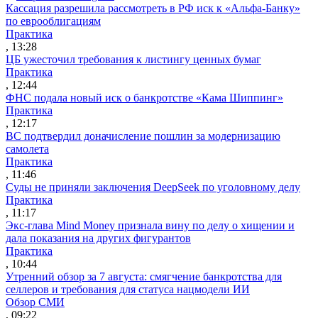
Кассация разрешила рассмотреть в РФ иск к «Альфа-Банку»
по еврооблигациям
Практика
, 13:28
ЦБ ужесточил требования к листингу ценных бумаг
Практика
, 12:44
ФНС подала новый иск о банкротстве «Кама Шиппинг»
Практика
, 12:17
ВС подтвердил доначисление пошлин за модернизацию
самолета
Практика
, 11:46
Суды не приняли заключения DeepSeek по уголовному делу
Практика
, 11:17
Экс-глава Mind Money признала вину по делу о хищении и
дала показания на других фигурантов
Практика
, 10:44
Утренний обзор за 7 августа: смягчение банкротства для
селлеров и требования для статуса нацмодели ИИ
Обзор СМИ
, 09:22