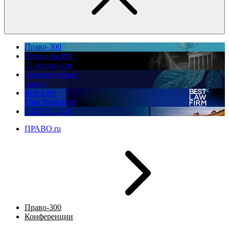
Право-300
Юррынок РФ:
35 лет спустя
Экологическое
право
Best Law
Firm Marketing
ПМЮФ 2026
ПРАВО.ru
Право-300
Конференции