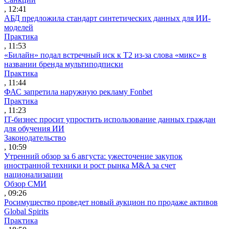
, 12:41
АБД предложила стандарт синтетических данных для ИИ-
моделей
Практика
, 11:53
«Билайн» подал встречный иск к Т2 из-за слова «микс» в
названии бренда мультиподписки
Практика
, 11:44
ФАС запретила наружную рекламу Fonbet
Практика
, 11:23
IT-бизнес просит упростить использование данных граждан
для обучения ИИ
Законодательство
, 10:59
Утренний обзор за 6 августа: ужесточение закупок
иностранной техники и рост рынка M&A за счет
национализации
Обзор СМИ
, 09:26
Росимущество проведет новый аукцион по продаже активов
Global Spirits
Практика