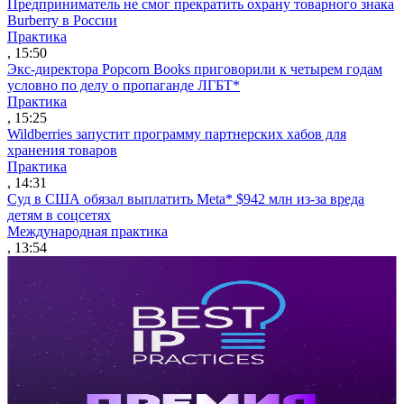
Предприниматель не смог прекратить охрану товарного знака
Burberry в России
Практика
, 15:50
Экс-директора Popcorn Books приговорили к четырем годам
условно по делу о пропаганде ЛГБТ*
Практика
, 15:25
Wildberries запустит программу партнерских хабов для
хранения товаров
Практика
, 14:31
Суд в США обязал выплатить Meta* $942 млн из-за вреда
детям в соцсетях
Международная практика
, 13:54