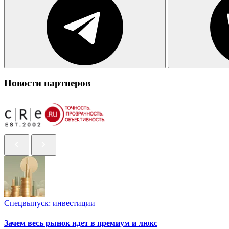
Новости партнеров
Спецвыпуск: инвестиции
Зачем весь рынок идет в премиум и люкс