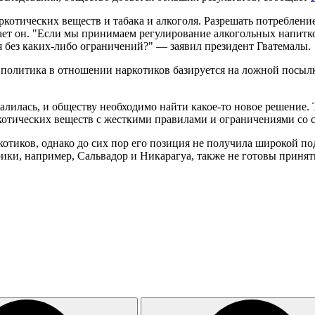
отических веществ и табака и алкоголя. Разрешать потребление
тает он. "Если мы принимаем регулирование алкогольных напитко
я без каких-либо ограничений?" — заявил президент Гватемалы.
 политика в отношении наркотиков базируется на ложной посыл
валилась, и обществу необходимо найти какое-то новое решение
котических веществ с жесткими правилами и ограничениями со с
котиков, однако до сих пор его позиция не получила широкой 
ки, например, Сальвадор и Никарагуа, также не готовы принять 