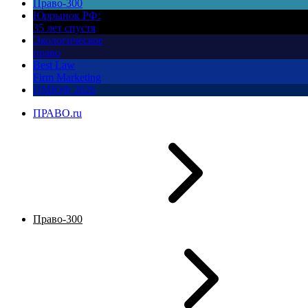
Право-300
Юррынок РФ:
35 лет спустя
Экологическое
право
Best Law
Firm Marketing
ПМЮФ 2026
ПРАВО.ru
Право-300