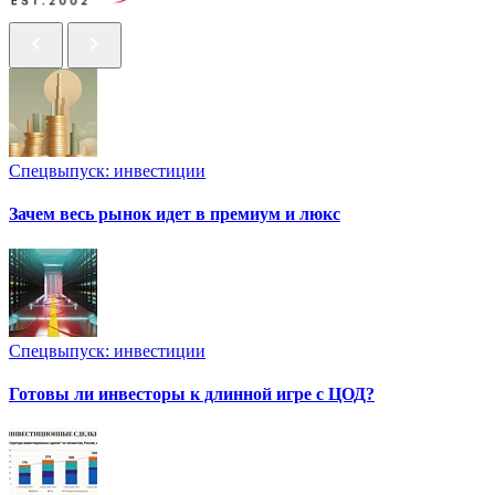
Спецвыпуск: инвестиции
Зачем весь рынок идет в премиум и люкс
Спецвыпуск: инвестиции
Готовы ли инвесторы к длинной игре с ЦОД?