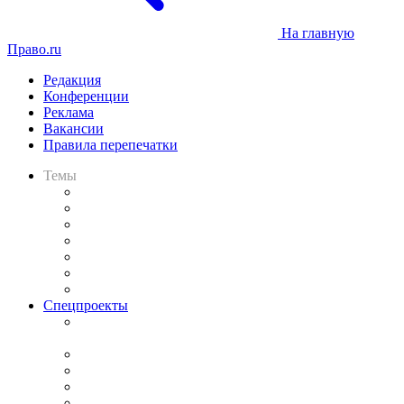
На главную
Право.ru
Редакция
Конференции
Реклама
Вакансии
Правила перепечатки
Темы
Практика
Законодательство
Процесс
Исследования
Рынок юридических услуг
Юридическое сообщество
Важнейшие правовые темы в прессе
Спецпроекты
Подкаст «В здравом уме
и твёрдой памяти»
Legal Design
Банкротная панорама
Советы для литигаторов
Сговоры на торгах