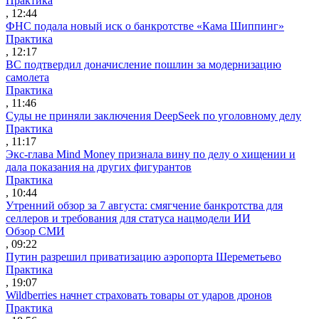
Практика
, 12:44
ФНС подала новый иск о банкротстве «Кама Шиппинг»
Практика
, 12:17
ВС подтвердил доначисление пошлин за модернизацию
самолета
Практика
, 11:46
Суды не приняли заключения DeepSeek по уголовному делу
Практика
, 11:17
Экс-глава Mind Money признала вину по делу о хищении и
дала показания на других фигурантов
Практика
, 10:44
Утренний обзор за 7 августа: смягчение банкротства для
селлеров и требования для статуса нацмодели ИИ
Обзор СМИ
, 09:22
Путин разрешил приватизацию аэропорта Шереметьево
Практика
, 19:07
Wildberries начнет страховать товары от ударов дронов
Практика