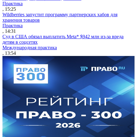
Практика
, 15:25
Wildberries запустит программу партнерских хабов для
хранения товаров
Практика
, 14:31
Суд в США обязал выплатить Meta* $942 млн из-за вреда
детям в соцсетях
Международная практика
, 13:54