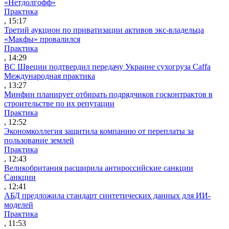
«Нетдолгофф»
Практика
, 15:17
Третий аукцион по приватизации активов экс-владельца
«Макфы» провалился
Практика
, 14:29
ВС Швеции подтвердил передачу Украине сухогруза Caffa
Международная практика
, 13:27
Минфин планирует отбирать подрядчиков госконтрактов в
строительстве по их репутации
Практика
, 12:52
Экономколлегия защитила компанию от переплаты за
пользование землей
Практика
, 12:43
Великобритания расширила антироссийские санкции
Санкции
, 12:41
АБД предложила стандарт синтетических данных для ИИ-
моделей
Практика
, 11:53