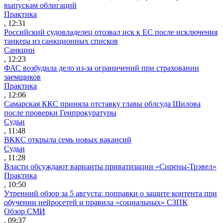
выпускам облигаций
Практика
, 12:31
Российский судовладелец отозвал иск к ЕС после исключения
танкера из санкционных списков
Санкции
, 12:23
ФАС возбудила дело из-за ограничений при страховании
заемщиков
Практика
, 12:06
Самарская ККС приняла отставку главы облсуда Шилова
после проверки Генпрокуратуры
Судьи
, 11:48
ВККС открыла семь новых вакансий
Судьи
, 11:28
Власти обсуждают варианты приватизации «Сирены-Трэвел»
Практика
, 10:50
Утренний обзор за 5 августа: поправки о защите контента при
обучении нейросетей и правила «социальных» СЗПК
Обзор СМИ
, 09:37