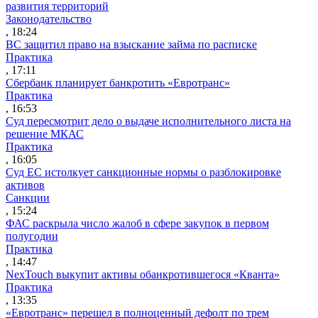
развития территорий
Законодательство
, 18:24
ВС защитил право на взыскание займа по расписке
Практика
, 17:11
Сбербанк планирует банкротить «Евротранс»
Практика
, 16:53
Суд пересмотрит дело о выдаче исполнительного листа на
решение МКАС
Практика
, 16:05
Суд ЕС истолкует санкционные нормы о разблокировке
активов
Санкции
, 15:24
ФАС раскрыла число жалоб в сфере закупок в первом
полугодии
Практика
, 14:47
NexTouch выкупит активы обанкротившегося «Кванта»
Практика
, 13:35
«Евротранс» перешел в полноценный дефолт по трем