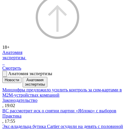
18+
Анатомия
экспертизы
Смотреть
Анатомия экспертизы
Новости
Анатомия
экспертизы
Минцифры предложило усилить контроль за сим-картами в
M2M-устройствах компаний
Законодательство
, 19:02
ВС рассмотрит иск о снятии партии «Яблоко» с выборов
Практика
, 17:55
Экс-владельца бутика Cartier осудили на девять с половиной