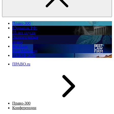
Право-300
Юррынок РФ:
35 лет спустя
Экологическое
право
Best Law
Firm Marketing
ПМЮФ 2026
ПРАВО.ru
Право-300
Конференции