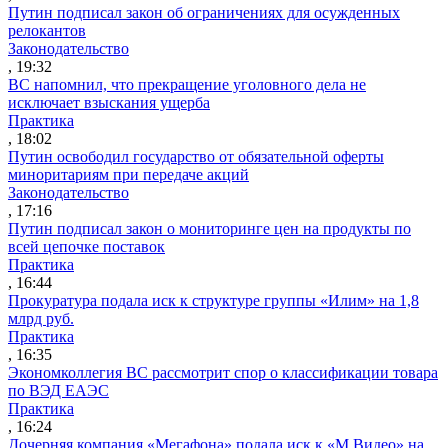
Путин подписал закон об ограничениях для осужденных
релокантов
Законодательство
, 19:32
ВС напомнил, что прекращение уголовного дела не
исключает взыскания ущерба
Практика
, 18:02
Путин освободил государство от обязательной оферты
миноритариям при передаче акций
Законодательство
, 17:16
Путин подписал закон о мониторинге цен на продукты по
всей цепочке поставок
Практика
, 16:44
Прокуратура подала иск к структуре группы «Илим» на 1,8
млрд руб.
Практика
, 16:35
Экономколлегия ВС рассмотрит спор о классификации товара
по ВЭД ЕАЭС
Практика
, 16:24
Дочерняя компания «Мегафона» подала иск к «М.Видео» на