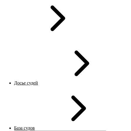
Досье судей
База судов