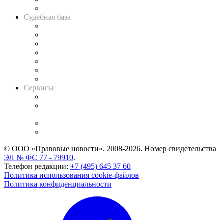
Авто
Судебная база
Картотека арбитражных дел
Решения арбитражных судов
Календарь рассмотрения арбитражных дел
Досье судей
Информация о судах
RSS лента новостей
Вакансии для юристов
Сервисы
Справочно-правовая система
Casebook: мониторинг дел
и компаний
Caselook: поиск и анализ практики
CASE.ONE: управление юридической службой
© ООО «Правовые новости». 2008-2026.
Номер свидетельства
ЭЛ № ФС 77 - 79910
.
Телефон редакции:
+7 (495) 645 37 60
Политика использования cookie-файлов
Политика конфиденциальности