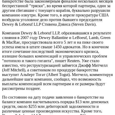
банкротстве была закономерным финалом нескольких месяцев
беспрестанной "тряски", во время которой партнеры, один за
другим сбегавшие с тонущего корабля, буквально разрушили
компанию изнутри. Кроме того, в апреле прокуратура США
возбудила уголовное дело против бывшего председателя
Dewey & Leboeuf LLP Стивена Дэвиса (Steven Davis).
Компания Dewey & Leboeuf LLP, образовавшаяся в результате
слияния в 2007 году Dewey Ballantine и LeBoeuf, Lamb, Green
& MacRae, просуществовала всего 5 лет и на пике своего
успеха имела в штате свыше 1450 адвокатов. Но в конечном
итоге сочетание последствий экономического кризиса,
излишне больших компенсаций и управленческих проблем
"потопило и такого гиганта", пишет Reuters. Уже стало
известно, что реструктуризацией займется Джофф Митчелл
(Joff Mitchell), а советником по процедуре банкротства
выступит Альберт Тогат (Albert Togut). Митчелл, комментируя
дальнейшие шаги компании, сообщил, что возможность
выплаты компенсаций всем партнерам и ее размеры будут
рассмотрены позднее.
По состоянию на дату подачи заявления о банкротстве на
балансе компани насчитывалось порядка $13 млн денежных
средств, около $255 млн дебиторской задолженности и
различные ценные произведения искусства. Кроме того,