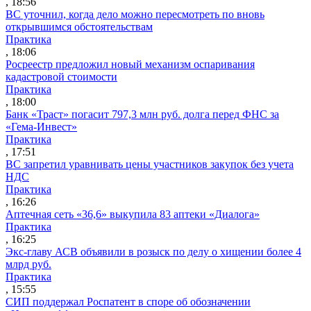
, 18:56
ВС уточнил, когда дело можно пересмотреть по вновь
открывшимся обстоятельствам
Практика
, 18:06
Росреестр предложил новый механизм оспаривания
кадастровой стоимости
Практика
, 18:00
Банк «Траст» погасит 797,3 млн руб. долга перед ФНС за
«Гема-Инвест»
Практика
, 17:51
ВС запретил уравнивать цены участников закупок без учета
НДС
Практика
, 16:26
Аптечная сеть «36,6» выкупила 83 аптеки «Диалога»
Практика
, 16:25
Экс-главу АСВ объявили в розыск по делу о хищении более 4
млрд руб.
Практика
, 15:55
СИП поддержал Роспатент в споре об обозначении