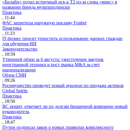
«Билайн» подал встречный иск к Т2 из-за слова «микс» в
названии бренда мультиподписки
Практика
, 11:44
ФАС запретила наружную рекламу Fonbet
Практика
, 11:23
IT-бизнес просит упростить использование данных граждан
для обучения ИИ
Законодательство
, 10:59
Утренний обзор за 6 августа: ужесточение закупок
иностранной техники и рост рынка M&A за счет
национализации
Обзор СМИ
, 09:26
Росимущество проведет новый аукцион по продаже активов
Global Spirits
Практика
, 18:50
ВС решит, отвечает ли по долгам брошенной компании новый
руководитель
Практика
, 18:47
Путин подписал закон о новых правилах комплексного