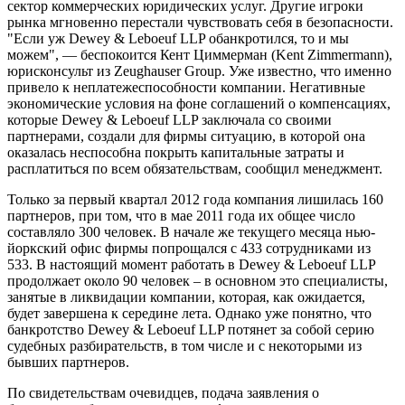
сектор коммерческих юридических услуг. Другие игроки
рынка мгновенно перестали чувствовать себя в безопасности.
"Если уж Dewey & Leboeuf LLP обанкротился, то и мы
можем", — беспокоится Кент Циммерман (Kent Zimmermann),
юрисконсульт из Zeughauser Group. Уже известно, что именно
привело к неплатежеспособности компании. Негативные
экономические условия на фоне соглашений о компенсациях,
которые Dewey & Leboeuf LLP заключала со своими
партнерами, создали для фирмы ситуацию, в которой она
оказалась неспособна покрыть капитальные затраты и
расплатиться по всем обязательствам, сообщил менеджмент.
Только за первый квартал 2012 года компания лишилась 160
партнеров, при том, что в мае 2011 года их общее число
составляло 300 человек. В начале же текущего месяца нью-
йоркский офис фирмы попрощался с 433 сотрудниками из
533. В настоящий момент работать в Dewey & Leboeuf LLP
продолжает около 90 человек – в основном это специалисты,
занятые в ликвидации компании, которая, как ожидается,
будет завершена к середине лета. Однако уже понятно, что
банкротство Dewey & Leboeuf LLP потянет за собой серию
судебных разбирательств, в том числе и с некоторыми из
бывших партнеров.
По свидетельствам очевидцев, подача заявления о