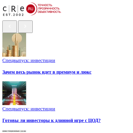
Спецвыпуск: инвестиции
Зачем весь рынок идет в премиум и люкс
Спецвыпуск: инвестиции
Готовы ли инвесторы к длинной игре с ЦОД?