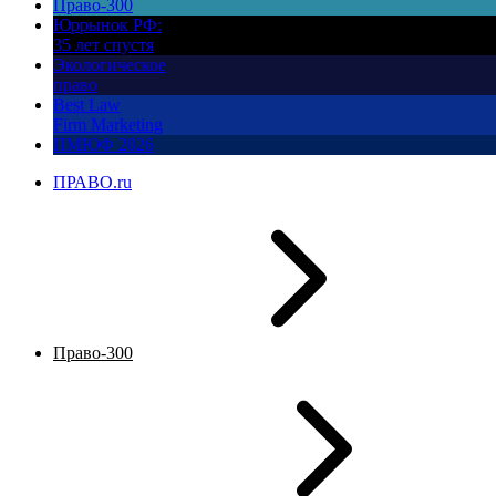
Право-300
Юррынок РФ:
35 лет спустя
Экологическое
право
Best Law
Firm Marketing
ПМЮФ 2026
ПРАВО.ru
Право-300