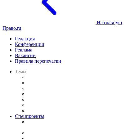
На главную
Право.ru
Редакция
Конференции
Реклама
Вакансии
Правила перепечатки
Темы
Практика
Законодательство
Процесс
Исследования
Рынок юридических услуг
Юридическое сообщество
Важнейшие правовые темы в прессе
Спецпроекты
Подкаст «В здравом уме
и твёрдой памяти»
Legal Design
Банкротная панорама