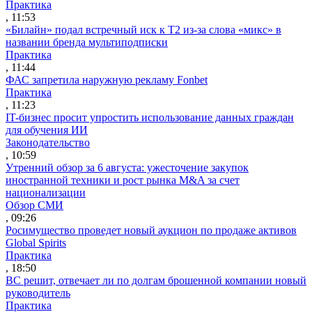
Практика
, 11:53
«Билайн» подал встречный иск к Т2 из-за слова «микс» в
названии бренда мультиподписки
Практика
, 11:44
ФАС запретила наружную рекламу Fonbet
Практика
, 11:23
IT-бизнес просит упростить использование данных граждан
для обучения ИИ
Законодательство
, 10:59
Утренний обзор за 6 августа: ужесточение закупок
иностранной техники и рост рынка M&A за счет
национализации
Обзор СМИ
, 09:26
Росимущество проведет новый аукцион по продаже активов
Global Spirits
Практика
, 18:50
ВС решит, отвечает ли по долгам брошенной компании новый
руководитель
Практика