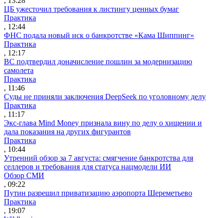
, 13:28
ЦБ ужесточил требования к листингу ценных бумаг
Практика
, 12:44
ФНС подала новый иск о банкротстве «Кама Шиппинг»
Практика
, 12:17
ВС подтвердил доначисление пошлин за модернизацию
самолета
Практика
, 11:46
Суды не приняли заключения DeepSeek по уголовному делу
Практика
, 11:17
Экс-глава Mind Money признала вину по делу о хищении и
дала показания на других фигурантов
Практика
, 10:44
Утренний обзор за 7 августа: смягчение банкротства для
селлеров и требования для статуса нацмодели ИИ
Обзор СМИ
, 09:22
Путин разрешил приватизацию аэропорта Шереметьево
Практика
, 19:07