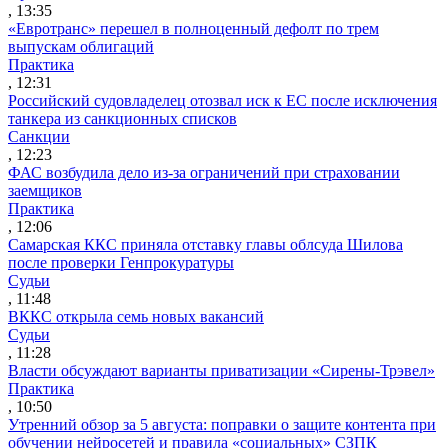
, 13:35
«Евротранс» перешел в полноценный дефолт по трем
выпускам облигаций
Практика
, 12:31
Российский судовладелец отозвал иск к ЕС после исключения
танкера из санкционных списков
Санкции
, 12:23
ФАС возбудила дело из-за ограничений при страховании
заемщиков
Практика
, 12:06
Самарская ККС приняла отставку главы облсуда Шилова
после проверки Генпрокуратуры
Судьи
, 11:48
ВККС открыла семь новых вакансий
Судьи
, 11:28
Власти обсуждают варианты приватизации «Сирены-Трэвел»
Практика
, 10:50
Утренний обзор за 5 августа: поправки о защите контента при
обучении нейросетей и правила «социальных» СЗПК