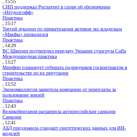
, 15:55
СИП поддержал Роспатент в споре об обозначении
«Нетдолгофф»
Практика
, 15:17
Третий аукцион по приватизации активов экс-владельца
«Макфы» провалился
Практика
, 14:29
ВС Швеции подтвердил передачу Украине сухогруза Caffa
Международная практика
, 13:27
Минфин планирует отбирать подрядчиков госконтрактов в
строительстве по их репутации
Практика
, 12:52
Экономколлегия защитила компанию от переплаты за
пользование землей
Практика
, 12:43
Великобритания расширила антироссийские санкции
Санкции
, 12:41
АБД предложила стандарт синтетических данных для ИИ-
моделей