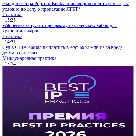
Экс-директора Popcorn Books приговорили к четырем годам
условно по делу о пропаганде ЛГБТ*
Практика
, 15:25
Wildberries запустит программу партнерских хабов для
хранения товаров
Практика
, 14:31
Суд в США обязал выплатить Meta* $942 млн из-за вреда
детям в соцсетях
Международная практика
, 13:54