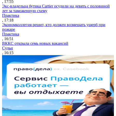
, 17:55
Экс-владельца бутика Cartier осудили на девять с половиной
лет за таможенную схему
Практика
, 17:18
Экономколлегия решит, кто должен возмещать ущерб при
пожаре
Практика
, 16:51
ВККС открыла семь новых вакансий
Судьи
, 16:15