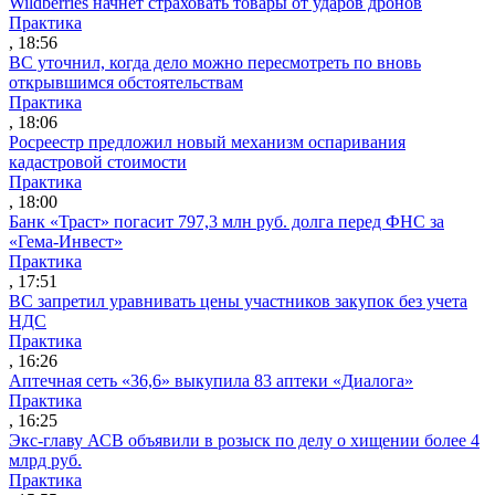
Wildberries начнет страховать товары от ударов дронов
Практика
, 18:56
ВС уточнил, когда дело можно пересмотреть по вновь
открывшимся обстоятельствам
Практика
, 18:06
Росреестр предложил новый механизм оспаривания
кадастровой стоимости
Практика
, 18:00
Банк «Траст» погасит 797,3 млн руб. долга перед ФНС за
«Гема-Инвест»
Практика
, 17:51
ВС запретил уравнивать цены участников закупок без учета
НДС
Практика
, 16:26
Аптечная сеть «36,6» выкупила 83 аптеки «Диалога»
Практика
, 16:25
Экс-главу АСВ объявили в розыск по делу о хищении более 4
млрд руб.
Практика