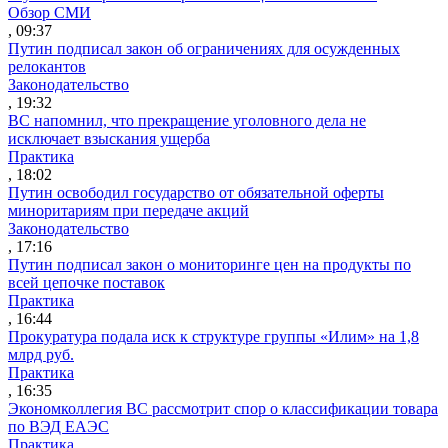
Обзор СМИ
, 09:37
Путин подписал закон об ограничениях для осужденных
релокантов
Законодательство
, 19:32
ВС напомнил, что прекращение уголовного дела не
исключает взыскания ущерба
Практика
, 18:02
Путин освободил государство от обязательной оферты
миноритариям при передаче акций
Законодательство
, 17:16
Путин подписал закон о мониторинге цен на продукты по
всей цепочке поставок
Практика
, 16:44
Прокуратура подала иск к структуре группы «Илим» на 1,8
млрд руб.
Практика
, 16:35
Экономколлегия ВС рассмотрит спор о классификации товара
по ВЭД ЕАЭС
Практика