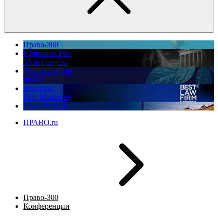
Право-300
Юррынок РФ:
35 лет спустя
Экологическое
право
Best Law
Firm Marketing
ПМЮФ 2026
ПРАВО.ru
Право-300
Конференции