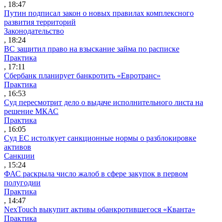
, 18:47
Путин подписал закон о новых правилах комплексного
развития территорий
Законодательство
, 18:24
ВС защитил право на взыскание займа по расписке
Практика
, 17:11
Сбербанк планирует банкротить «Евротранс»
Практика
, 16:53
Суд пересмотрит дело о выдаче исполнительного листа на
решение МКАС
Практика
, 16:05
Суд ЕС истолкует санкционные нормы о разблокировке
активов
Санкции
, 15:24
ФАС раскрыла число жалоб в сфере закупок в первом
полугодии
Практика
, 14:47
NexTouch выкупит активы обанкротившегося «Кванта»
Практика