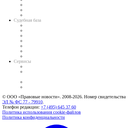
Советы для литигаторов
Сговоры на торгах
Авто
Судебная база
Картотека арбитражных дел
Решения арбитражных судов
Календарь рассмотрения арбитражных дел
Досье судей
Информация о судах
RSS лента новостей
Вакансии для юристов
Сервисы
Справочно-правовая система
Casebook: мониторинг дел
и компаний
Caselook: поиск и анализ практики
CASE.ONE: управление юридической службой
© ООО «Правовые новости». 2008-2026.
Номер свидетельства
ЭЛ № ФС 77 - 79910
.
Телефон редакции:
+7 (495) 645 37 60
Политика использования cookie-файлов
Политика конфиденциальности