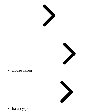
Досье судей
База судов