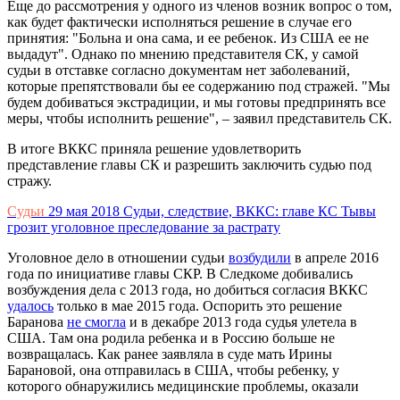
Еще до рассмотрения у одного из членов возник вопрос о том,
как будет фактически исполняться решение в случае его
принятия: "Больна и она сама, и ее ребенок. Из США ее не
выдадут". Однако по мнению представителя СК, у самой
судьи в отставке согласно документам нет заболеваний,
которые препятствовали бы ее содержанию под стражей. "Мы
будем добиваться экстрадиции, и мы готовы предпринять все
меры, чтобы исполнить решение", – заявил представитель СК.
В итоге ВККС приняла решение удовлетворить
представление главы СК и разрешить заключить судью под
стражу.
Судьи
29 мая 2018
Судьи, следствие, ВККС: главе КС Тывы
грозит уголовное преследование за растрату
Уголовное дело в отношении судьи
возбудили
в апреле 2016
года по инициативе главы СКР. В Следкоме добивались
возбуждения дела с 2013 года, но добиться согласия ВККС
удалось
только в мае 2015 года. Оспорить это решение
Баранова
не смогла
и в декабре 2013 года судья улетела в
США. Там она родила ребенка и в Россию больше не
возвращалась. Как ранее заявляла в суде мать Ирины
Барановой, она отправилась в США, чтобы ребенку, у
которого обнаружились медицинские проблемы, оказали