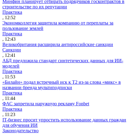
Минфин планирует отбирать подрядчиков госконтрактов в
строительстве по их репутации
Практика
, 12:52
Экономколлегия защитила компанию от переплаты за
пользование землей
Практика
, 12:43
Великобритания расширила антироссийские санкции
Санкции
, 12:41
АБД предложила стандарт синтетических данных для ИИ-
моделей
Практика
, 11:53
«Билайн» подал встречный иск к Т2 из-за слова «микс» в
названии бренда мультиподписки
Практика
, 11:44
ФАС запретила наружную рекламу Fonbet
Практика
, 11:23
IT-бизнес просит упростить использование данных граждан
для обучения ИИ
Законодательство