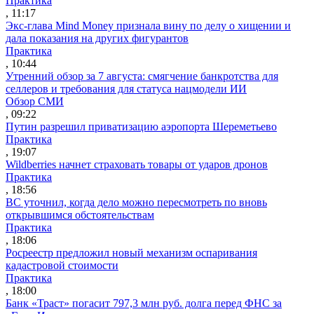
Практика
, 11:17
Экс-глава Mind Money признала вину по делу о хищении и
дала показания на других фигурантов
Практика
, 10:44
Утренний обзор за 7 августа: смягчение банкротства для
селлеров и требования для статуса нацмодели ИИ
Обзор СМИ
, 09:22
Путин разрешил приватизацию аэропорта Шереметьево
Практика
, 19:07
Wildberries начнет страховать товары от ударов дронов
Практика
, 18:56
ВС уточнил, когда дело можно пересмотреть по вновь
открывшимся обстоятельствам
Практика
, 18:06
Росреестр предложил новый механизм оспаривания
кадастровой стоимости
Практика
, 18:00
Банк «Траст» погасит 797,3 млн руб. долга перед ФНС за