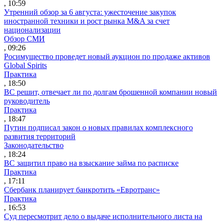
, 10:59
Утренний обзор за 6 августа: ужесточение закупок
иностранной техники и рост рынка M&A за счет
национализации
Обзор СМИ
, 09:26
Росимущество проведет новый аукцион по продаже активов
Global Spirits
Практика
, 18:50
ВС решит, отвечает ли по долгам брошенной компании новый
руководитель
Практика
, 18:47
Путин подписал закон о новых правилах комплексного
развития территорий
Законодательство
, 18:24
ВС защитил право на взыскание займа по расписке
Практика
, 17:11
Сбербанк планирует банкротить «Евротранс»
Практика
, 16:53
Суд пересмотрит дело о выдаче исполнительного листа на