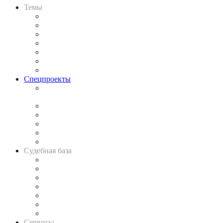
Темы
Практика
Законодательство
Процесс
Исследования
Рынок юридических услуг
Юридическое сообщество
Важнейшие правовые темы в прессе
Спецпроекты
Подкаст «В здравом уме
и твёрдой памяти»
Legal Design
Банкротная панорама
Советы для литигаторов
Сговоры на торгах
Авто
Судебная база
Картотека арбитражных дел
Решения арбитражных судов
Календарь рассмотрения арбитражных дел
Досье судей
Информация о судах
RSS лента новостей
Вакансии для юристов
Сервисы