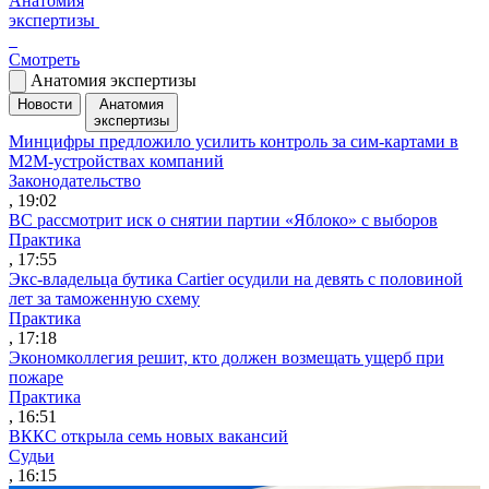
Анатомия
экспертизы
Смотреть
Анатомия экспертизы
Новости
Анатомия
экспертизы
Минцифры предложило усилить контроль за сим-картами в
M2M-устройствах компаний
Законодательство
, 19:02
ВС рассмотрит иск о снятии партии «Яблоко» с выборов
Практика
, 17:55
Экс-владельца бутика Cartier осудили на девять с половиной
лет за таможенную схему
Практика
, 17:18
Экономколлегия решит, кто должен возмещать ущерб при
пожаре
Практика
, 16:51
ВККС открыла семь новых вакансий
Судьи
, 16:15