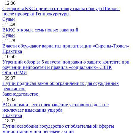
, 12:06
Самарская ККС приняла отставку главы облсуда Шилова
после проверки Генпрокуратуры
Судьи
, 11:48
ВККС открыла семь новых вакансий
Судьи
, 11:28
Власти обсуждают варианты приватизации «Сирены-Трэвел»
Практика
, 10:50
Утренний обзор за 5 августа: поправки о защите контента при
обучении нейросетей и правила «социальных» СЗПК
Обзор СМИ
, 09:37
Путин подписал закон об ограничениях для осужденных
релокантов
Законодательство
, 19:32
ВС напомнил, что прекращение уголовного дела не
исключает взыскания ущерба
Практика
, 18:02
Путин освободил государство от обязательной оферты
миноритариям при передаче акций