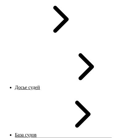
Досье судей
База судов