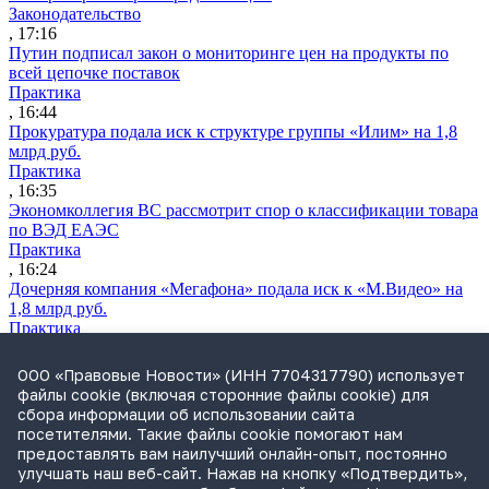
Законодательство
, 17:16
Путин подписал закон о мониторинге цен на продукты по
всей цепочке поставок
Практика
, 16:44
Прокуратура подала иск к структуре группы «Илим» на 1,8
млрд руб.
Практика
, 16:35
Экономколлегия ВС рассмотрит спор о классификации товара
по ВЭД ЕАЭС
Практика
, 16:24
Дочерняя компания «Мегафона» подала иск к «М.Видео» на
1,8 млрд руб.
Практика
, 15:50
СИП проверит отмену патента на систему управления
ООО «Правовые Новости» (ИНН 7704317790) использует
устройствами после возражений «Яндекса»
файлы cookie (включая сторонние файлы cookie) для
Практика
сбора информации об использовании сайта
, 15:17
посетителями. Такие файлы cookie помогают нам
Суды 10 стран рассматривают иски российской «дочки»
предоставлять вам наилучший онлайн-опыт, постоянно
Google о возврате дивидендов
улучшать наш веб-сайт. Нажав на кнопку «Подтвердить»,
Международная практика