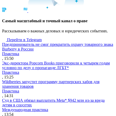
Cамый масштабный и точный канал о праве
Рассказываем о важных деловых и юридических событиях.
Перейти в Telegram
Предприниматель не смог прекратить охрану товарного знака
Burberry в России
Практика
, 15:50
Экс-директора Popcorn Books приговорили к четырем годам
условно по делу о пропаганде ЛГБТ*
Практика
, 15:25
Wildberries запустит программу партнерских хабов для
хранения товаров
Практика
, 14:31
Суд в США обязал выплатить Meta* $942 млн из-за вреда
детям в соцсетях
Международная практика
, 13:54