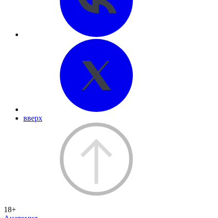
вверх
18+