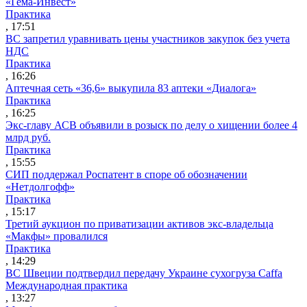
«Гема-Инвест»
Практика
, 17:51
ВС запретил уравнивать цены участников закупок без учета
НДС
Практика
, 16:26
Аптечная сеть «36,6» выкупила 83 аптеки «Диалога»
Практика
, 16:25
Экс-главу АСВ объявили в розыск по делу о хищении более 4
млрд руб.
Практика
, 15:55
СИП поддержал Роспатент в споре об обозначении
«Нетдолгофф»
Практика
, 15:17
Третий аукцион по приватизации активов экс-владельца
«Макфы» провалился
Практика
, 14:29
ВС Швеции подтвердил передачу Украине сухогруза Caffa
Международная практика
, 13:27