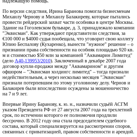
надлежащую помощь.
По версии следствия, Ирина Баранова помогла бизнесменам
Михаилу Чернову и Михаилу Балакиреву, которые пытались
провести рейдерский захват части особняка в центре Москвы.
Здание на Гоголевском бульваре, д. 3, принадлежало компании
"Эквисман". Как утверждают представители следствия, за
€100 000 и $4000 судья пообещала, что уговорит свою коллегу
Юлию Беспалову (Кухаренко), вынести "нужное" решение – о
признании права собственности на особняк площадью 920 кв.
м и стоимостью $50 млн за компанией "Аквамарин Лимитед"
(дело
А40-139953/2010
). Заключенный в декабре 2007 года
договор купли-продажи между "Аквамарином" и другим
офшором – "Эквисман холдингс лимитед" – тогда признали
недействительным, а через несколько месяцев "Эквисман"
признали потерпевшим по этому уголовному делу. Чернов и
Балакирев были впоследствии осуждены за мошенничество
на 7 и 9 лет.
Впервые Ирину Баранову, к. ю. н., назначили судьёй АСГМ
указом Президента РФ от 27 августа 2007 года на трехлетний
срок, по истечении которого ее полномочия продлили
бессрочно. В 2012 году она стала председателем судебного
состава, который специализируется на рассмотрении споров,
связанных с приватизацией, правом собственности и арендой.