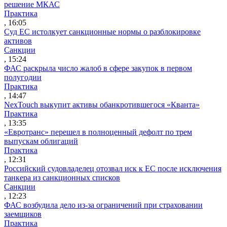
решение МКАС
Практика
, 16:05
Суд ЕС истолкует санкционные нормы о разблокировке
активов
Санкции
, 15:24
ФАС раскрыла число жалоб в сфере закупок в первом
полугодии
Практика
, 14:47
NexTouch выкупит активы обанкротившегося «Кванта»
Практика
, 13:35
«Евротранс» перешел в полноценный дефолт по трем
выпускам облигаций
Практика
, 12:31
Российский судовладелец отозвал иск к ЕС после исключения
танкера из санкционных списков
Санкции
, 12:23
ФАС возбудила дело из-за ограничений при страховании
заемщиков
Практика