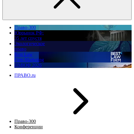
Право-300
Юррынок РФ:
35 лет спустя
Экологическое
право
Best Law
Firm Marketing
ПМЮФ 2026
ПРАВО.ru
Право-300
Конференции