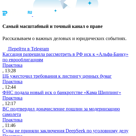
Cамый масштабный и точный канал о праве
Рассказываем о важных деловых и юридических событиях.
Перейти в Telegram
Кассация разрешила рассмотреть в РФ иск к «Альфа-Банку»
по еврооблигациям
Практика
, 13:28
ЦБ ужесточил требования к листингу ценных бумаг
Практика
, 12:44
ФНС подала новый иск о банкротстве «Кама Шиппинг»
Практика
, 12:17
ВС подтвердил доначисление пошлин за модернизацию
самолета
Практика
, 11:46
Суды не приняли заключения DeepSeek по уголовному делу