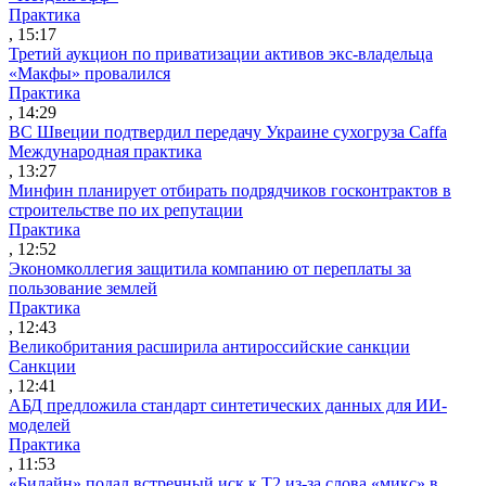
Практика
, 15:17
Третий аукцион по приватизации активов экс-владельца
«Макфы» провалился
Практика
, 14:29
ВС Швеции подтвердил передачу Украине сухогруза Caffa
Международная практика
, 13:27
Минфин планирует отбирать подрядчиков госконтрактов в
строительстве по их репутации
Практика
, 12:52
Экономколлегия защитила компанию от переплаты за
пользование землей
Практика
, 12:43
Великобритания расширила антироссийские санкции
Санкции
, 12:41
АБД предложила стандарт синтетических данных для ИИ-
моделей
Практика
, 11:53
«Билайн» подал встречный иск к Т2 из-за слова «микс» в