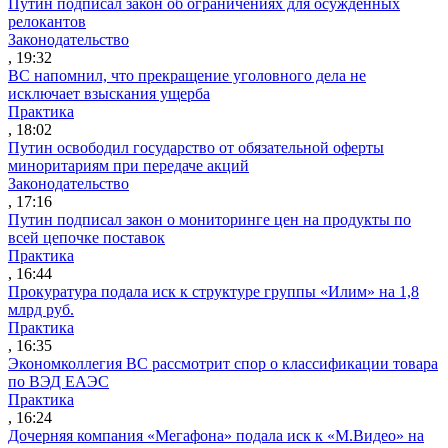
Путин подписал закон об ограничениях для осужденных
релокантов
Законодательство
, 19:32
ВС напомнил, что прекращение уголовного дела не
исключает взыскания ущерба
Практика
, 18:02
Путин освободил государство от обязательной оферты
миноритариям при передаче акций
Законодательство
, 17:16
Путин подписал закон о мониторинге цен на продукты по
всей цепочке поставок
Практика
, 16:44
Прокуратура подала иск к структуре группы «Илим» на 1,8
млрд руб.
Практика
, 16:35
Экономколлегия ВС рассмотрит спор о классификации товара
по ВЭД ЕАЭС
Практика
, 16:24
Дочерняя компания «Мегафона» подала иск к «М.Видео» на