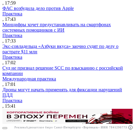
, 17:59
ФАС возбудила дело против Apple
Практика
, 17:43
Минцифры хочет предустанавливать на смартфонах
системных помощников с ИИ
Практика
, 17:33
Экс-совладельца «Азбуки вкуса» заочно судят по делу о
растрате $11 млн
Практика
, 17:02
Суд не признал решение SCC по взысканию с российской
компании
Международная практика
, 17:01
Дроны могут начать применять для фиксации нарушений
ПДД
Практика
, 15:41
Реклама
Адвокатское бюро Санкт-Петербурга «Вертикаль» ИНН 7841290773
Реклама
ООО "Право.ру" ИНН: 7704835288