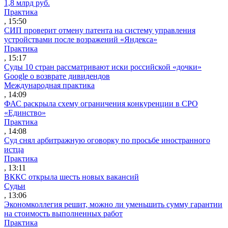
1,8 млрд руб.
Практика
, 15:50
СИП проверит отмену патента на систему управления
устройствами после возражений «Яндекса»
Практика
, 15:17
Суды 10 стран рассматривают иски российской «дочки»
Google о возврате дивидендов
Международная практика
, 14:09
ФАС раскрыла схему ограничения конкуренции в СРО
«Единство»
Практика
, 14:08
Суд снял арбитражную оговорку по просьбе иностранного
истца
Практика
, 13:11
ВККС открыла шесть новых вакансий
Судьи
, 13:06
Экономколлегия решит, можно ли уменьшить сумму гарантии
на стоимость выполненных работ
Практика