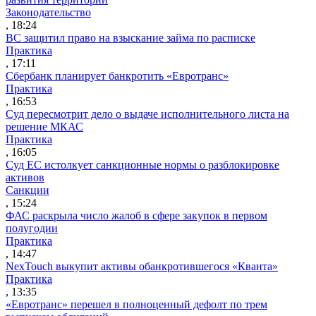
Законодательство
, 18:24
ВС защитил право на взыскание займа по расписке
Практика
, 17:11
Сбербанк планирует банкротить «Евротранс»
Практика
, 16:53
Суд пересмотрит дело о выдаче исполнительного листа на
решение МКАС
Практика
, 16:05
Суд ЕС истолкует санкционные нормы о разблокировке
активов
Санкции
, 15:24
ФАС раскрыла число жалоб в сфере закупок в первом
полугодии
Практика
, 14:47
NexTouch выкупит активы обанкротившегося «Кванта»
Практика
, 13:35
«Евротранс» перешел в полноценный дефолт по трем