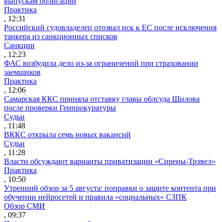
выпускам облигаций
Практика
, 12:31
Российский судовладелец отозвал иск к ЕС после исключения
танкера из санкционных списков
Санкции
, 12:23
ФАС возбудила дело из-за ограничений при страховании
заемщиков
Практика
, 12:06
Самарская ККС приняла отставку главы облсуда Шилова
после проверки Генпрокуратуры
Судьи
, 11:48
ВККС открыла семь новых вакансий
Судьи
, 11:28
Власти обсуждают варианты приватизации «Сирены-Трэвел»
Практика
, 10:50
Утренний обзор за 5 августа: поправки о защите контента при
обучении нейросетей и правила «социальных» СЗПК
Обзор СМИ
, 09:37