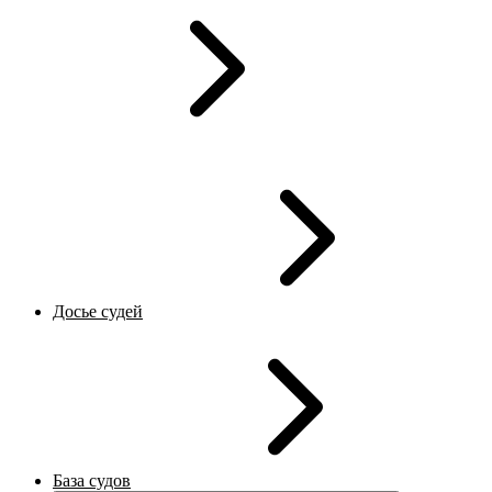
Досье судей
База судов