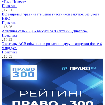
«Гема-Инвест»
Практика
, 17:51
ВС запретил уравнивать цены участников закупок без учета
НДС
Практика
, 16:26
Аптечная сеть «36,6» выкупила 83 аптеки «Диалога»
Практика
, 16:25
Экс-главу АСВ объявили в розыск по делу о хищении более 4
млрд руб.
Практика
, 15:55