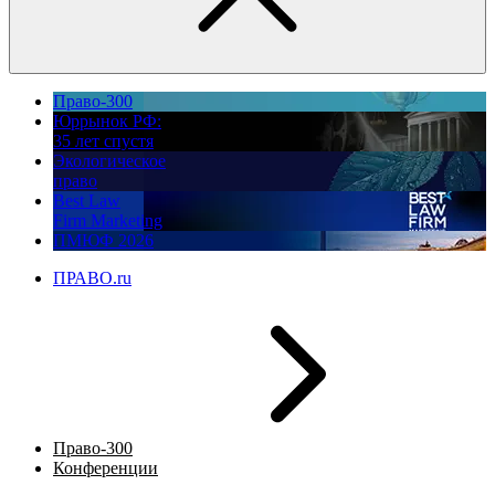
Право-300
Юррынок РФ:
35 лет спустя
Экологическое
право
Best Law
Firm Marketing
ПМЮФ 2026
ПРАВО.ru
Право-300
Конференции