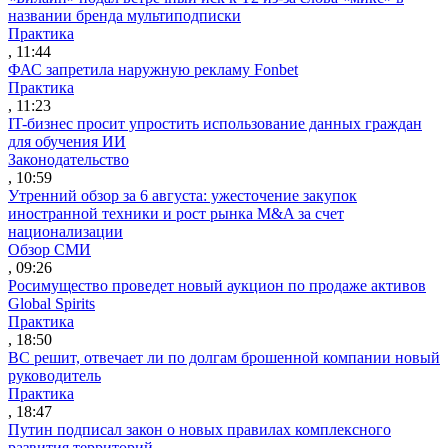
названии бренда мультиподписки
Практика
, 11:44
ФАС запретила наружную рекламу Fonbet
Практика
, 11:23
IT-бизнес просит упростить использование данных граждан
для обучения ИИ
Законодательство
, 10:59
Утренний обзор за 6 августа: ужесточение закупок
иностранной техники и рост рынка M&A за счет
национализации
Обзор СМИ
, 09:26
Росимущество проведет новый аукцион по продаже активов
Global Spirits
Практика
, 18:50
ВС решит, отвечает ли по долгам брошенной компании новый
руководитель
Практика
, 18:47
Путин подписал закон о новых правилах комплексного
развития территорий