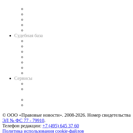
и твёрдой памяти»
Legal Design
Банкротная панорама
Советы для литигаторов
Сговоры на торгах
Авто
Судебная база
Картотека арбитражных дел
Решения арбитражных судов
Календарь рассмотрения арбитражных дел
Досье судей
Информация о судах
RSS лента новостей
Вакансии для юристов
Сервисы
Справочно-правовая система
Casebook: мониторинг дел
и компаний
Caselook: поиск и анализ практики
CASE.ONE: управление юридической службой
© ООО «Правовые новости». 2008-2026.
Номер свидетельства
ЭЛ № ФС 77 - 79910
.
Телефон редакции:
+7 (495) 645 37 60
Политика использования cookie-файлов