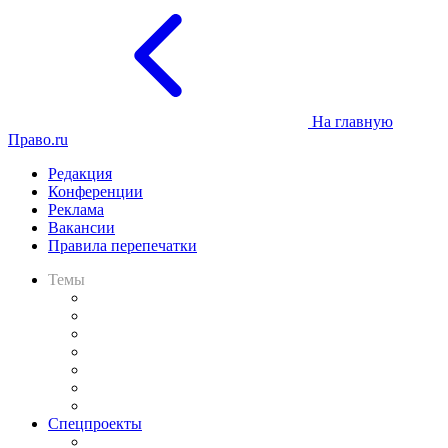
На главную
Право.ru
Редакция
Конференции
Реклама
Вакансии
Правила перепечатки
Темы
Практика
Законодательство
Процесс
Исследования
Рынок юридических услуг
Юридическое сообщество
Важнейшие правовые темы в прессе
Спецпроекты
Подкаст «В здравом уме