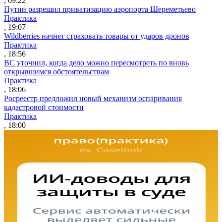
, 09:22
Путин разрешил приватизацию аэропорта Шереметьево
Практика
, 19:07
Wildberries начнет страховать товары от ударов дронов
Практика
, 18:56
ВС уточнил, когда дело можно пересмотреть по вновь
открывшимся обстоятельствам
Практика
, 18:06
Росреестр предложил новый механизм оспаривания
кадастровой стоимости
Практика
, 18:00