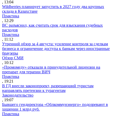
, 13:04
Wildberries планирует запустить в 2027 году два крупных
склада в Казахстане
Практика
, 12:29
ВС разъяснил, как считать срок для взыскания судебных
расходов
Практика
, 11:12
Утренний обзор за 4 августа: усиление контроля за сделкам
бизнеса и ограничение доступа к банкам через иностранные
браузеры
Обзор СМИ
, 10:12
«Промомеду» отказали в принудительной лицензии на
препарат для терапии ВИЧ
Практика
, 19:21
В ГД внесли законопроект, разрешающий туристам
направлять претензии к турагентам
Законодательство
, 19:07
Бывшего гендиректора «Облкоммунэнерго» подозревают в
хищении 1 млрд руб.
Практика