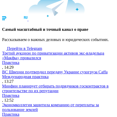
Cамый масштабный и точный канал о праве
Рассказываем о важных деловых и юридических событиях.
Перейти в Telegram
Третий аукцион по приватизации активов экс-владельца
«Макфы» провалился
Практика
, 14:29
ВС Швеции подтвердил передачу Украине сухогруза Caffa
Международная практика
, 13:27
Минфин планирует отбирать подрядчиков госконтрактов в
строительстве по их репутации
Практика
, 12:52
Экономколлегия защитила компанию от переплаты за
пользование землей
Практика