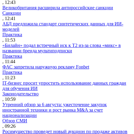
, 12:43
Великобритания расширила антироссийские санкции
Санкции
, 12:41
АБД предложила стандарт синтетических данных для ИИ-
моделей
Практика
, 11:53
«Билайн» подал встречный иск к Т2 из-за слова «микс» в
названии бренда мультиподписки
Практика
, 11:44
ФАС запретила наружную рекламу Fonbet
Практика
, 11:23
IT-бизнес просит упростить использование данных граждан
для обучения ИИ
Законодательство
, 10:59
Утренний обзор за 6 августа: ужесточение закупок
иностранной техники и рост рынка M&A за счет
национализации
Обзор СМИ
, 09:26
Росимущество проведет новый аукцион по продаже активов