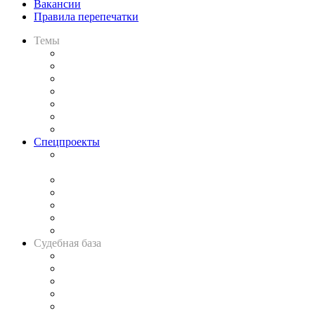
Вакансии
Правила перепечатки
Темы
Практика
Законодательство
Процесс
Исследования
Рынок юридических услуг
Юридическое сообщество
Важнейшие правовые темы в прессе
Спецпроекты
Подкаст «В здравом уме
и твёрдой памяти»
Legal Design
Банкротная панорама
Советы для литигаторов
Сговоры на торгах
Авто
Судебная база
Картотека арбитражных дел
Решения арбитражных судов
Календарь рассмотрения арбитражных дел
Досье судей
Информация о судах