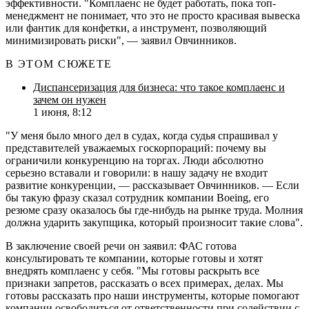
эффективности. "Комплаенс не будет работать, пока топ-
менеджмент не понимает, что это не просто красивая вывеска
или фантик для конфетки, а инструмент, позволяющий
минимизировать риски", — заявил Овчинников.
В ЭТОМ СЮЖЕТЕ
Диспансеризация для бизнеса: что такое комплаенс и
зачем он нужен
1 июня, 8:12
"У меня было много дел в судах, когда судья спрашивал у
представителей уважаемых госкорпораций: почему вы
ограничили конкуренцию на торгах. Люди абсолютно
серьезно вставали и говорили: в нашу задачу не входит
развитие конкуренции, — рассказывает Овчинников. — Если
бы такую фразу сказал сотрудник компании Boeing, его
резюме сразу оказалось бы где-нибудь на рынке труда. Молния
должна ударить закупщика, который произносит такие слова".
В заключение своей речи он заявил: ФАС готова
консультировать те компании, которые готовы и хотят
внедрять комплаенс у себя. "Мы готовы раскрыть все
признаки запретов, рассказать о всех примерах, делах. Мы
готовы рассказать про наши инструменты, которые помогают
компании освободиться от ответственности при содействии с