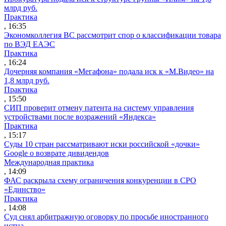
млрд руб.
Практика
, 16:35
Экономколлегия ВС рассмотрит спор о классификации товара
по ВЭД ЕАЭС
Практика
, 16:24
Дочерняя компания «Мегафона» подала иск к «М.Видео» на
1,8 млрд руб.
Практика
, 15:50
СИП проверит отмену патента на систему управления
устройствами после возражений «Яндекса»
Практика
, 15:17
Суды 10 стран рассматривают иски российской «дочки»
Google о возврате дивидендов
Международная практика
, 14:09
ФАС раскрыла схему ограничения конкуренции в СРО
«Единство»
Практика
, 14:08
Суд снял арбитражную оговорку по просьбе иностранного
истца