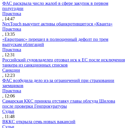
ФАС раскрыла число жалоб в сфере закупок в первом
полугодии
Практика
, 14:47
NexTouch выкупит активы обанкротившегося «Кванта»
Практика
, 13:35
«Евротранс» перешел в полноценный дефолт по трем
выпускам облигаций
Практика
, 12:31
Российский судовладелец отозвал иск к ЕС после исключения
танкера из санкционных списков
Санкции
, 12:23
ФАС возбудила дело из-за ограничений при страховании
заемщиков
Практика
, 12:06
Самарская ККС приняла отставку главы облсуда Шилова
после проверки Генпрокуратуры
Судьи
, 11:48
ВККС открыла семь новых вакансий
Судьи