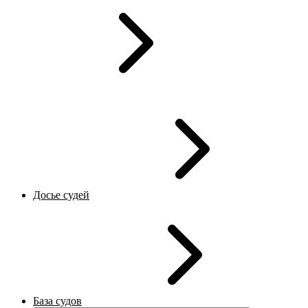
Досье судей
База судов