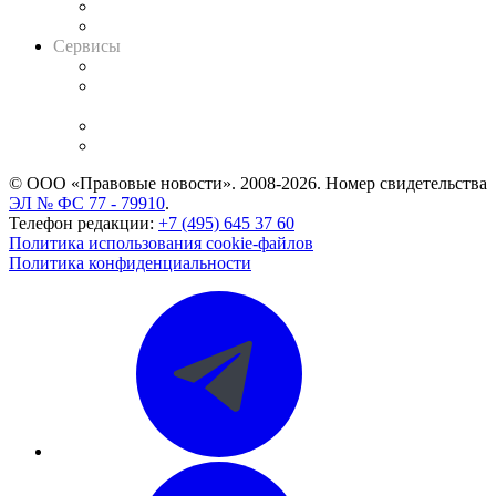
RSS лента новостей
Вакансии для юристов
Сервисы
Справочно-правовая система
Casebook: мониторинг дел
и компаний
Caselook: поиск и анализ практики
CASE.ONE: управление юридической службой
© ООО «Правовые новости». 2008-2026.
Номер свидетельства
ЭЛ № ФС 77 - 79910
.
Телефон редакции:
+7 (495) 645 37 60
Политика использования cookie-файлов
Политика конфиденциальности