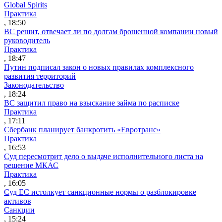
Global Spirits
Практика
, 18:50
ВС решит, отвечает ли по долгам брошенной компании новый
руководитель
Практика
, 18:47
Путин подписал закон о новых правилах комплексного
развития территорий
Законодательство
, 18:24
ВС защитил право на взыскание займа по расписке
Практика
, 17:11
Сбербанк планирует банкротить «Евротранс»
Практика
, 16:53
Суд пересмотрит дело о выдаче исполнительного листа на
решение МКАС
Практика
, 16:05
Суд ЕС истолкует санкционные нормы о разблокировке
активов
Санкции
, 15:24