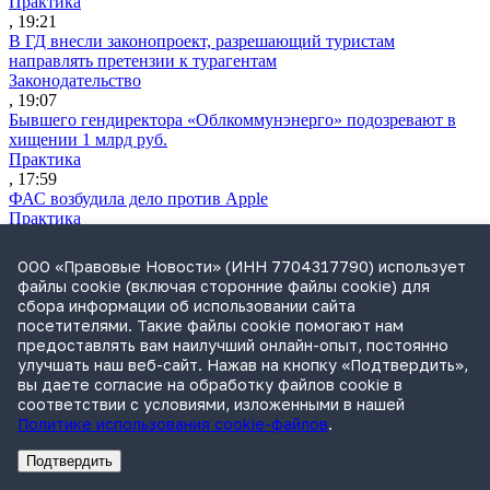
Практика
, 19:21
В ГД внесли законопроект, разрешающий туристам
направлять претензии к турагентам
Законодательство
, 19:07
Бывшего гендиректора «Облкоммунэнерго» подозревают в
хищении 1 млрд руб.
Практика
, 17:59
ФАС возбудила дело против Apple
Практика
, 17:43
Минцифры хочет предустанавливать на смартфонах
ООО «Правовые Новости» (ИНН 7704317790) использует
системных помощников с ИИ
файлы cookie (включая сторонние файлы cookie) для
Практика
сбора информации об использовании сайта
, 17:33
посетителями. Такие файлы cookie помогают нам
Экс-совладельца «Азбуки вкуса» заочно судят по делу о
предоставлять вам наилучший онлайн-опыт, постоянно
растрате $11 млн
улучшать наш веб-сайт. Нажав на кнопку «Подтвердить»,
Практика
вы даете согласие на обработку файлов cookie в
, 17:02
соответствии с условиями, изложенными в нашей
Суд не признал решение SCC по взысканию с российской
Политике использования cookie-файлов
.
компании
Международная практика
Подтвердить
, 17:01
Реклама
Адвокатское бюро Санкт-Петербурга «Вертикаль» ИНН 7841290773
Реклама
ООО "Право.ру" ИНН: 7704835288