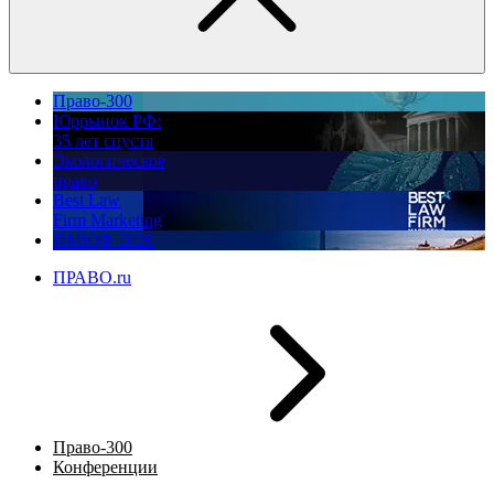
Право-300
Юррынок РФ:
35 лет спустя
Экологическое
право
Best Law
Firm Marketing
ПМЮФ 2026
ПРАВО.ru
Право-300
Конференции