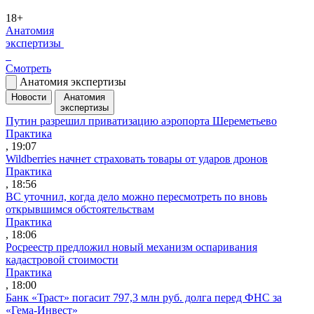
18+
Анатомия
экспертизы
Смотреть
Анатомия экспертизы
Новости
Анатомия
экспертизы
Путин разрешил приватизацию аэропорта Шереметьево
Практика
, 19:07
Wildberries начнет страховать товары от ударов дронов
Практика
, 18:56
ВС уточнил, когда дело можно пересмотреть по вновь
открывшимся обстоятельствам
Практика
, 18:06
Росреестр предложил новый механизм оспаривания
кадастровой стоимости
Практика
, 18:00
Банк «Траст» погасит 797,3 млн руб. долга перед ФНС за
«Гема-Инвест»