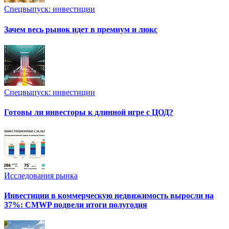
Спецвыпуск: инвестиции
Зачем весь рынок идет в премиум и люкс
Спецвыпуск: инвестиции
Готовы ли инвесторы к длинной игре с ЦОД?
Исследования рынка
Инвестиции в коммерческую недвижимость выросли на
37%: CMWP подвели итоги полугодия