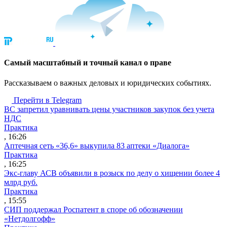
Cамый масштабный и точный канал о праве
Рассказываем о важных деловых и юридических событиях.
Перейти в Telegram
ВС запретил уравнивать цены участников закупок без учета
НДС
Практика
, 16:26
Аптечная сеть «36,6» выкупила 83 аптеки «Диалога»
Практика
, 16:25
Экс-главу АСВ объявили в розыск по делу о хищении более 4
млрд руб.
Практика
, 15:55
СИП поддержал Роспатент в споре об обозначении
«Нетдолгофф»