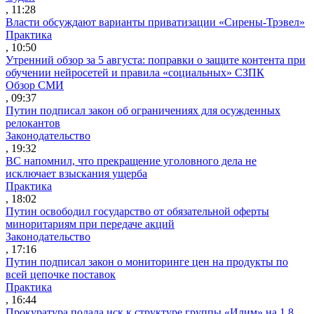
, 11:28
Власти обсуждают варианты приватизации «Сирены-Трэвел»
Практика
, 10:50
Утренний обзор за 5 августа: поправки о защите контента при
обучении нейросетей и правила «социальных» СЗПК
Обзор СМИ
, 09:37
Путин подписал закон об ограничениях для осужденных
релокантов
Законодательство
, 19:32
ВС напомнил, что прекращение уголовного дела не
исключает взыскания ущерба
Практика
, 18:02
Путин освободил государство от обязательной оферты
миноритариям при передаче акций
Законодательство
, 17:16
Путин подписал закон о мониторинге цен на продукты по
всей цепочке поставок
Практика
, 16:44
Прокуратура подала иск к структуре группы «Илим» на 1,8