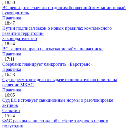
, 18:50
ВС решит, отвечает ли по долгам брошенной компании новый
руководитель
Практика
, 18:47
Путин подписал закон о новых правилах комплексного
развития территорий
Законодательство
, 18:24
ВС защитил право на взыскание займа по расписке
Практика
, 17:11
Сбербанк планирует банкротить «Евротранс»
Практика
, 16:53
Суд пересмотрит дело о выдаче исполнительного листа на
решение МКАС
Практика
, 16:05
Суд ЕС истолкует санкционные нормы о разблокировке
активов
Санкции
, 15:24
ФАС раскрыла число жалоб в сфере закупок в первом
полугодии