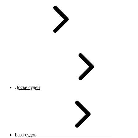
Досье судей
База судов