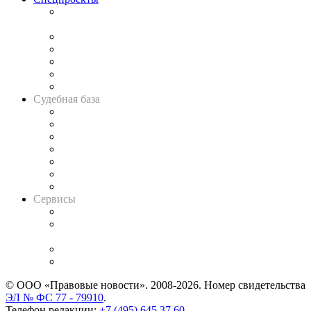
Подкаст «В здравом уме
и твёрдой памяти»
Legal Design
Банкротная панорама
Советы для литигаторов
Сговоры на торгах
Авто
Судебная база
Картотека арбитражных дел
Решения арбитражных судов
Календарь рассмотрения арбитражных дел
Досье судей
Информация о судах
RSS лента новостей
Вакансии для юристов
Сервисы
Справочно-правовая система
Casebook: мониторинг дел
и компаний
Caselook: поиск и анализ практики
CASE.ONE: управление юридической службой
© ООО «Правовые новости». 2008-2026.
Номер свидетельства
ЭЛ № ФС 77 - 79910
.
Телефон редакции:
+7 (495) 645 37 60