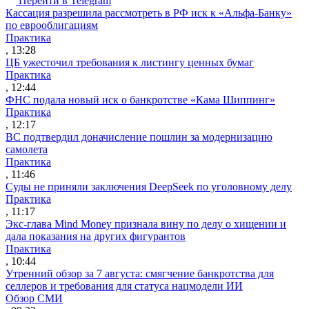
Перейти в Telegram
Кассация разрешила рассмотреть в РФ иск к «Альфа-Банку»
по еврооблигациям
Практика
, 13:28
ЦБ ужесточил требования к листингу ценных бумаг
Практика
, 12:44
ФНС подала новый иск о банкротстве «Кама Шиппинг»
Практика
, 12:17
ВС подтвердил доначисление пошлин за модернизацию
самолета
Практика
, 11:46
Суды не приняли заключения DeepSeek по уголовному делу
Практика
, 11:17
Экс-глава Mind Money признала вину по делу о хищении и
дала показания на других фигурантов
Практика
, 10:44
Утренний обзор за 7 августа: смягчение банкротства для
селлеров и требования для статуса нацмодели ИИ
Обзор СМИ