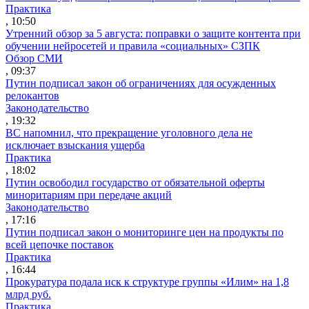
Практика
, 10:50
Утренний обзор за 5 августа: поправки о защите контента при
обучении нейросетей и правила «социальных» СЗПК
Обзор СМИ
, 09:37
Путин подписал закон об ограничениях для осужденных
релокантов
Законодательство
, 19:32
ВС напомнил, что прекращение уголовного дела не
исключает взыскания ущерба
Практика
, 18:02
Путин освободил государство от обязательной оферты
миноритариям при передаче акций
Законодательство
, 17:16
Путин подписал закон о мониторинге цен на продукты по
всей цепочке поставок
Практика
, 16:44
Прокуратура подала иск к структуре группы «Илим» на 1,8
млрд руб.
Практика