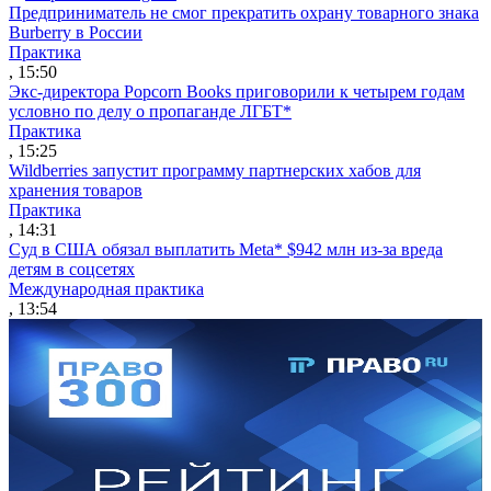
Предприниматель не смог прекратить охрану товарного знака
Burberry в России
Практика
, 15:50
Экс-директора Popcorn Books приговорили к четырем годам
условно по делу о пропаганде ЛГБТ*
Практика
, 15:25
Wildberries запустит программу партнерских хабов для
хранения товаров
Практика
, 14:31
Суд в США обязал выплатить Meta* $942 млн из-за вреда
детям в соцсетях
Международная практика
, 13:54