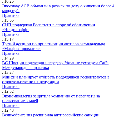
, 16:25
Экс-главу АСВ объявили в розыск по делу о хищении более 4
млрд руб.
Практика
, 15:55
СИП поддержал Роспатент в споре об обозначении
«Нетдолгофф»
Практика
, 15:17
Третий аукцион по приватизации активов экс-владельца
«Макфы» провалился
Практика
, 14:29
ВС Швеции подтвердил передачу Украине сухогруза Caffa
Международная практика
, 13:27
Минфин планирует отбирать подрядчиков госконтрактов в
строительстве по их репутации
Практика
, 12:52
Экономколлегия защитила компанию от переплаты за
пользование землей
Практика
, 12:43
Великобритания расширила антироссийские санкции