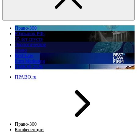
Право-300
Юррынок РФ:
35 лет спустя
Экологическое
право
Best Law
Firm Marketing
ПМЮФ 2026
ПРАВО.ru
Право-300
Конференции