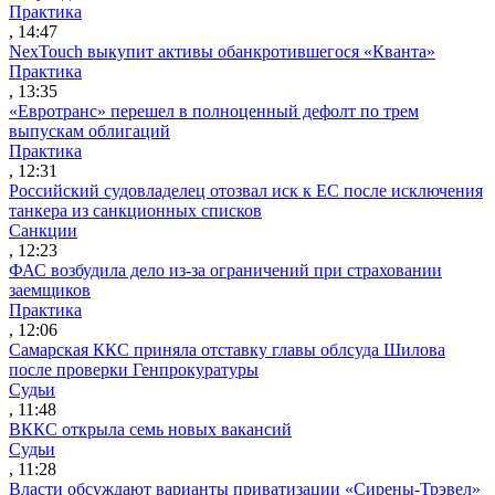
Практика
, 14:47
NexTouch выкупит активы обанкротившегося «Кванта»
Практика
, 13:35
«Евротранс» перешел в полноценный дефолт по трем
выпускам облигаций
Практика
, 12:31
Российский судовладелец отозвал иск к ЕС после исключения
танкера из санкционных списков
Санкции
, 12:23
ФАС возбудила дело из-за ограничений при страховании
заемщиков
Практика
, 12:06
Самарская ККС приняла отставку главы облсуда Шилова
после проверки Генпрокуратуры
Судьи
, 11:48
ВККС открыла семь новых вакансий
Судьи
, 11:28
Власти обсуждают варианты приватизации «Сирены-Трэвел»