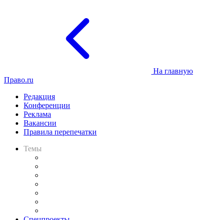
На главную
Право.ru
Редакция
Конференции
Реклама
Вакансии
Правила перепечатки
Темы
Практика
Законодательство
Процесс
Исследования
Рынок юридических услуг
Юридическое сообщество
Важнейшие правовые темы в прессе
Спецпроекты