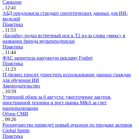
Санкции
, 12:41
АБД предложила стандарт синтетических данных для ИИ-
моделей
Практика
, 11:53
«Билайн» подал встречный иск к Т2 из-за слова «микс» в
названии бренда мультиподписки
Практика
, 11:44
ФАС запретила наружную рекламу Fonbet
Практика
, 11:23
IT-бизнес просит упростить использование данных граждан
для обучения ИИ
Законодательство
, 10:59
Утренний обзор за 6 августа: ужесточение закупок
иностранной техники и рост рынка M&A за счет
национализации
Обзор СМИ
, 09:26
Росимущество проведет новый аукцион по продаже активов
Global Spirits
Практика