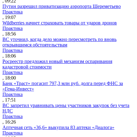
, 09:22
Путин разрешил приватизацию аэропорта Шереметьево
Практика
, 19:07
Wildberries начнет страховать товары от ударов дронов
Практика
, 18:56
ВС уточнил, когда дело можно пересмотреть по вновь
открывшимся обстоятельствам
Практика
, 18:06
Росреестр предложил новый механизм оспаривания
кадастровой стоимости
Практика
, 18:00
Банк «Траст» погасит 797,3 млн руб. долга перед ФНС за
«Гема-Инвест»
Практика
, 17:51
ВС запретил уравнивать цены участников закупок без учета
НДС
Практика
, 16:26
Аптечная сеть «36,6» выкупила 83 аптеки «Диалога»
Практика