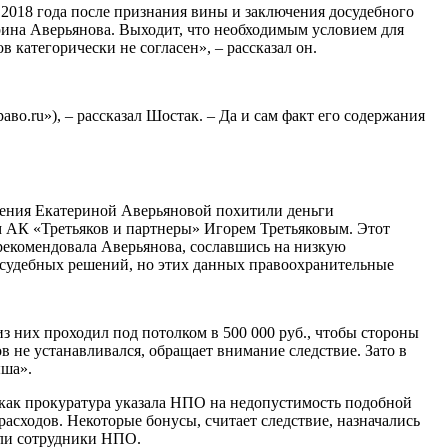
 2018 года после признания вины и заключения досудебного
ина Аверьянова. Выходит, что необходимым условием для
категорически не согласен», – рассказал он.
во.ru»), – рассказал Шостак. – Да и сам факт его содержания
чения Екатериной Аверьяновой похитили деньги
м АК «Третьяков и партнеры» Игорем Третьяковым. Этот
орекомендовала Аверьянова, сославшись на низкую
 судебных решений, но этих данных правоохранительные
з них проходил под потолком в 500 000 руб., чтобы стороны
 не устанавливался, обращает внимание следствие. Зато в
ыша».
, как прокуратура указала НПО на недопустимость подобной
сходов. Некоторые бонусы, считает следствие, назначались
ли сотрудники НПО.