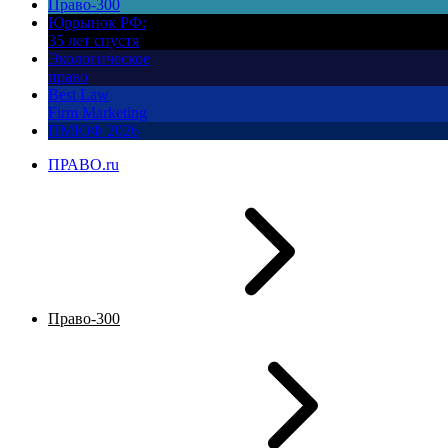
Право-300
Юррынок РФ:
35 лет спустя
Экологическое
право
Best Law
Firm Marketing
ПМЮФ 2026
ПРАВО.ru
Право-300