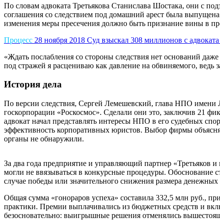
По словам адвоката Третьякова Станислава Шостака, они с под
соглашения со следствием под домашний арест была выпущена
изменения меры пресечения должно быть признание вины в пре
Процесс
28 ноября 2018
Суд взыскал 308 миллионов с адвоката
«Ждать послабления со стороны следствия нет оснований даже в
под стражей я расцениваю как давление на обвиняемого, ведь 
История дела
По версии следствия, Сергей Лемешевский, глава НПО имени 
госкорпорации «Роскосмос». Сделали они это, заключив 21 ф
адвокат начал представлять интересы НПО в его судебных спор
эффективность корпоративных юристов. Выбор фирмы объяснял
органы не обнаружили.
За два года предприятие и управляющий партнер «Третьяков и 
могли не ввязываться в конкурсные процедуры. Обоснование ст
случае победы или значительного снижения размера денежных
Общая сумма «гонораров успеха» составила 332,5 млн руб., п
практики. Премии выплачивались из бюджетных средств и вклю
безосновательно: выигрышные решения отменялись вышестоящ