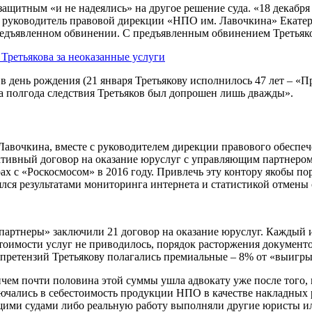
защитным «и не надеялись» на другое решение суда. «18 декабря
 руководитель правовой дирекции «НПО им. Лавочкина» Екатер
дъявленном обвинении. С предъявленным обвинением Третьяков 
 Третьякова за неоказанные услуги
 день рождения (21 января Третьякову исполнилось 47 лет – «Пра
за полгода следствия Третьяков был допрошен лишь дважды».
Лавочкина, вместе с руководителем дирекции правового обеспе
иктивный договор на оказание юруслуг с управляющим партнеро
ах с «Роскосмосом» в 2016 году. Привлечь эту контору якобы п
ся результатами мониторинга интернета и статистикой отмены
партнеры» заключили 21 договор на оказание юруслуг. Каждый и
оимости услуг не приводилось, порядок расторжения документов
 претензий Третьякову полагались премиальные – 8% от «выигр
ричем почти половина этой суммы ушла адвокату уже после того
чались в себестоимость продукции НПО в качестве накладных ра
ими судами либо реальную работу выполняли другие юристы и