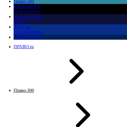
Право-300
Юррынок РФ:
35 лет спустя
Экологическое
право
Best Law
Firm Marketing
ПМЮФ 2026
ПРАВО.ru
Право-300