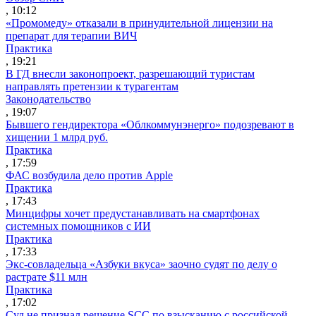
, 10:12
«Промомеду» отказали в принудительной лицензии на
препарат для терапии ВИЧ
Практика
, 19:21
В ГД внесли законопроект, разрешающий туристам
направлять претензии к турагентам
Законодательство
, 19:07
Бывшего гендиректора «Облкоммунэнерго» подозревают в
хищении 1 млрд руб.
Практика
, 17:59
ФАС возбудила дело против Apple
Практика
, 17:43
Минцифры хочет предустанавливать на смартфонах
системных помощников с ИИ
Практика
, 17:33
Экс-совладельца «Азбуки вкуса» заочно судят по делу о
растрате $11 млн
Практика
, 17:02
Суд не признал решение SCC по взысканию с российской