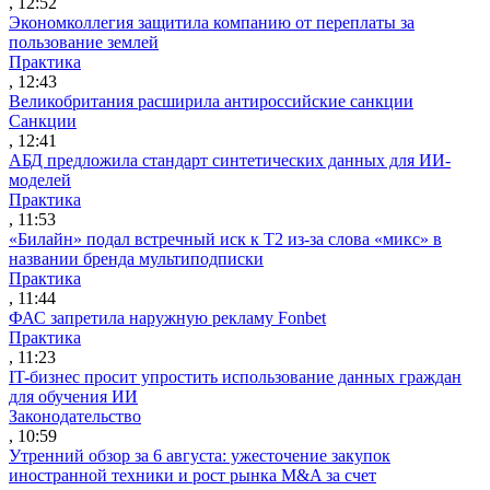
, 12:52
Экономколлегия защитила компанию от переплаты за
пользование землей
Практика
, 12:43
Великобритания расширила антироссийские санкции
Санкции
, 12:41
АБД предложила стандарт синтетических данных для ИИ-
моделей
Практика
, 11:53
«Билайн» подал встречный иск к Т2 из-за слова «микс» в
названии бренда мультиподписки
Практика
, 11:44
ФАС запретила наружную рекламу Fonbet
Практика
, 11:23
IT-бизнес просит упростить использование данных граждан
для обучения ИИ
Законодательство
, 10:59
Утренний обзор за 6 августа: ужесточение закупок
иностранной техники и рост рынка M&A за счет