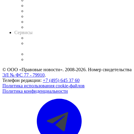
Решения арбитражных судов
Календарь рассмотрения арбитражных дел
Досье судей
Информация о судах
RSS лента новостей
Вакансии для юристов
Сервисы
Справочно-правовая система
Casebook: мониторинг дел
и компаний
Caselook: поиск и анализ практики
CASE.ONE: управление юридической службой
© ООО «Правовые новости». 2008-2026.
Номер свидетельства
ЭЛ № ФС 77 - 79910
.
Телефон редакции:
+7 (495) 645 37 60
Политика использования cookie-файлов
Политика конфиденциальности