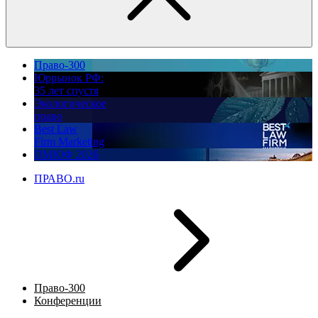
Право-300
Юррынок РФ:
35 лет спустя
Экологическое
право
Best Law
Firm Marketing
ПМЮФ 2026
ПРАВО.ru
Право-300
Конференции