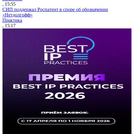
, 15:55
СИП поддержал Роспатент в споре об обозначении
«Нетдолгофф»
Практика
, 15:17