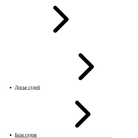
Досье судей
База судов