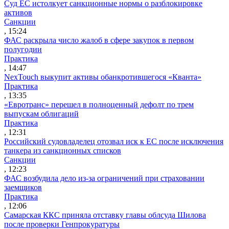
Суд ЕС истолкует санкционные нормы о разблокировке
активов
Санкции
, 15:24
ФАС раскрыла число жалоб в сфере закупок в первом
полугодии
Практика
, 14:47
NexTouch выкупит активы обанкротившегося «Кванта»
Практика
, 13:35
«Евротранс» перешел в полноценный дефолт по трем
выпускам облигаций
Практика
, 12:31
Российский судовладелец отозвал иск к ЕС после исключения
танкера из санкционных списков
Санкции
, 12:23
ФАС возбудила дело из-за ограничений при страховании
заемщиков
Практика
, 12:06
Самарская ККС приняла отставку главы облсуда Шилова
после проверки Генпрокуратуры