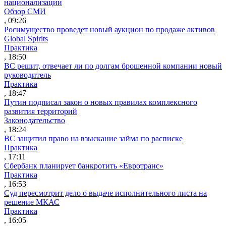
национализации
Обзор СМИ
, 09:26
Росимущество проведет новый аукцион по продаже активов
Global Spirits
Практика
, 18:50
ВС решит, отвечает ли по долгам брошенной компании новый
руководитель
Практика
, 18:47
Путин подписал закон о новых правилах комплексного
развития территорий
Законодательство
, 18:24
ВС защитил право на взыскание займа по расписке
Практика
, 17:11
Сбербанк планирует банкротить «Евротранс»
Практика
, 16:53
Суд пересмотрит дело о выдаче исполнительного листа на
решение МКАС
Практика
, 16:05