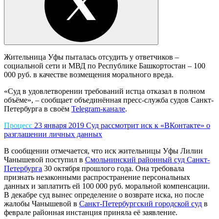
Жительница Уфы пыталась отсудить у ответчиков –
социальной сети и МВД по Республике Башкортостан – 100
000 руб. в качестве возмещения морального вреда.
«Суд в удовлетворении требований истца отказал в полном
объёме», – сообщает объединённая пресс-служба судов Санкт-
Петербурга в своём
Telegram-канале
.
Процесс
23 января 2019
Суд рассмотрит иск к «ВКонтакте» о
разглашении личных данных
В сообщении отмечается, что иск жительницы Уфы Лилии
Чанышевой поступил в
Смольнинский районный суд Санкт-
Петербурга
30 октября прошлого года. Она требовала
признать незаконными распространение персональных
данных и заплатить ей 100 000 руб. моральной компенсации.
В декабре суд вынес определение о возврате иска, но после
жалобы Чанышевой в
Санкт-Петербургский городской суд
в
феврале районная инстанция приняла её заявление.