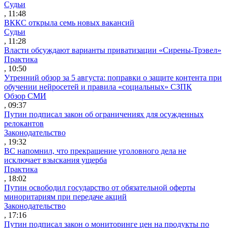
Судьи
, 11:48
ВККС открыла семь новых вакансий
Судьи
, 11:28
Власти обсуждают варианты приватизации «Сирены-Трэвел»
Практика
, 10:50
Утренний обзор за 5 августа: поправки о защите контента при
обучении нейросетей и правила «социальных» СЗПК
Обзор СМИ
, 09:37
Путин подписал закон об ограничениях для осужденных
релокантов
Законодательство
, 19:32
ВС напомнил, что прекращение уголовного дела не
исключает взыскания ущерба
Практика
, 18:02
Путин освободил государство от обязательной оферты
миноритариям при передаче акций
Законодательство
, 17:16
Путин подписал закон о мониторинге цен на продукты по