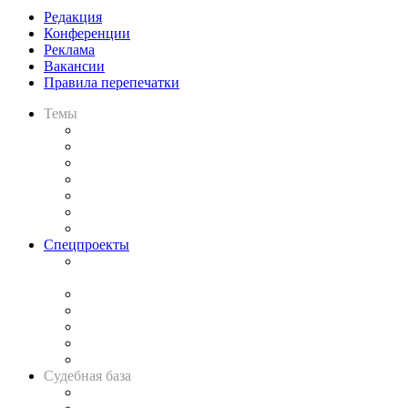
Редакция
Конференции
Реклама
Вакансии
Правила перепечатки
Темы
Практика
Законодательство
Процесс
Исследования
Рынок юридических услуг
Юридическое сообщество
Важнейшие правовые темы в прессе
Спецпроекты
Подкаст «В здравом уме
и твёрдой памяти»
Legal Design
Банкротная панорама
Советы для литигаторов
Сговоры на торгах
Авто
Судебная база
Картотека арбитражных дел