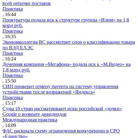
всей цепочке поставок
Практика
, 16:44
Прокуратура подала иск к структуре группы «Илим» на 1,8
млрд руб.
Практика
, 16:35
Экономколлегия ВС рассмотрит спор о классификации товара
по ВЭД ЕАЭС
Практика
, 16:24
Дочерняя компания «Мегафона» подала иск к «М.Видео» на
1,8 млрд руб.
Практика
, 15:50
СИП проверит отмену патента на систему управления
устройствами после возражений «Яндекса»
Практика
, 15:17
Суды 10 стран рассматривают иски российской «дочки»
Google о возврате дивидендов
Международная практика
, 14:09
ФАС раскрыла схему ограничения конкуренции в СРО
«Единство»