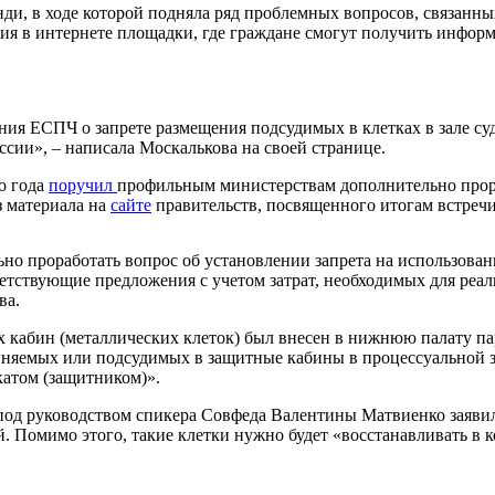
нди, в ходе которой подняла ряд проблемных вопросов, связан
ния в интернете площадки, где граждане смогут получить инфор
ия ЕСПЧ о запрете размещения подсудимых в клетках в зале су
сии», – написала Москалькова на своей странице.
о года
поручил
профильным министерствам дополнительно прораб
з материала на
сайте
правительств, посвященного итогам встречи
 проработать вопрос об установлении запрета на использовани
етствующие предложения с учетом затрат, необходимых для реа
ва.
ых кабин (металлических клеток) был внесен в нижнюю палату па
няемых или подсудимых в защитные кабины в процессуальной зо
атом (защитником)».
под руководством спикера Совфеда Валентины Матвиенко заявил
. Помимо этого, такие клетки нужно будет «восстанавливать в 