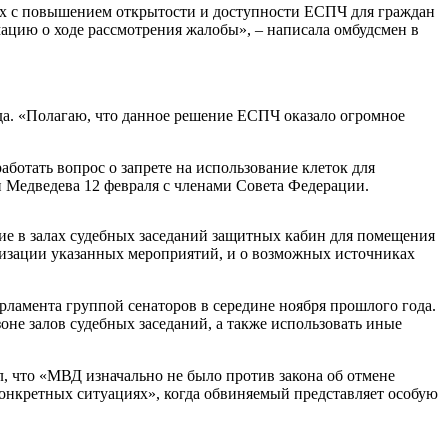
ных с повышением открытости и доступности ЕСПЧ для граждан
мацию о ходе рассмотрения жалобы», – написала омбудсмен в
да. «Полагаю, что данное решение ЕСПЧ оказало огромное
отать вопрос о запрете на использование клеток для
 Медведева 12 февраля с членами Совета Федерации.
е в залах судебных заседаний защитных кабин для помещения
лизации указанных мероприятий, и о возможных источниках
рламента группой сенаторов в середине ноября прошлого года.
не залов судебных заседаний, а также использовать иные
, что «МВД изначально не было против закона об отмене
конкретных ситуациях», когда обвиняемый представляет особую