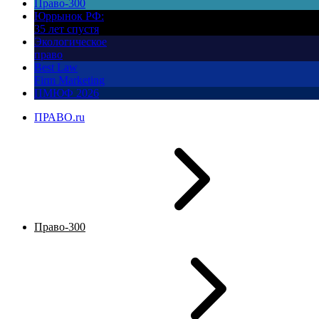
Право-300
Юррынок РФ:
35 лет спустя
Экологическое
право
Best Law
Firm Marketing
ПМЮФ 2026
ПРАВО.ru
Право-300