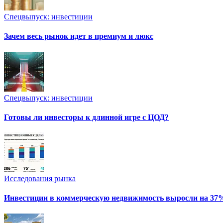
Спецвыпуск: инвестиции
Зачем весь рынок идет в премиум и люкс
Спецвыпуск: инвестиции
Готовы ли инвесторы к длинной игре с ЦОД?
Исследования рынка
Инвестиции в коммерческую недвижимость выросли на 37