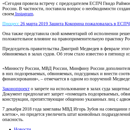
«Сегодня провела встречу с председателем ЕСПЧ Гвидо Раймо
России. В частности, поставила вопрос о необходимости созда
своем
Instagram
.
Процесс
26 марта 2019
Защита Кокорина пожаловалась в ЕСПЧ
Она также представила свой комментарий об исполнении решен
положительное влияние на правоприменительную практику Рос
Председатель правительства Дмитрий Медведев в феврале этог
обвиняемых в залах судов. Об этом стало известно в пятницу и
«Минюсту России, МВД России, Минфину России дополнительно
в них подозреваемых, обвиняемых, подсудимых и внести соотв
финансирования», – отмечается в одном из поручений Медведе
Законопроект
о запрете на использование в залах суда защитн
Документ предполагает запрет «помещать подозреваемых, обви
конструкции, препятствующие общению указанных лиц с адвок
7 декабря 2018 года замглавы МВД Игорь Зубов на совещании 
клеток», но придется увеличить штат конвойных подразделений
опасность.
Новости