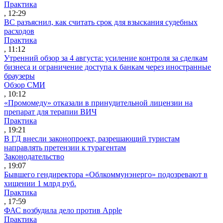
Практика
, 12:29
ВС разъяснил, как считать срок для взыскания судебных
расходов
Практика
, 11:12
Утренний обзор за 4 августа: усиление контроля за сделкам
бизнеса и ограничение доступа к банкам через иностранные
браузеры
Обзор СМИ
, 10:12
«Промомеду» отказали в принудительной лицензии на
препарат для терапии ВИЧ
Практика
, 19:21
В ГД внесли законопроект, разрешающий туристам
направлять претензии к турагентам
Законодательство
, 19:07
Бывшего гендиректора «Облкоммунэнерго» подозревают в
хищении 1 млрд руб.
Практика
, 17:59
ФАС возбудила дело против Apple
Практика