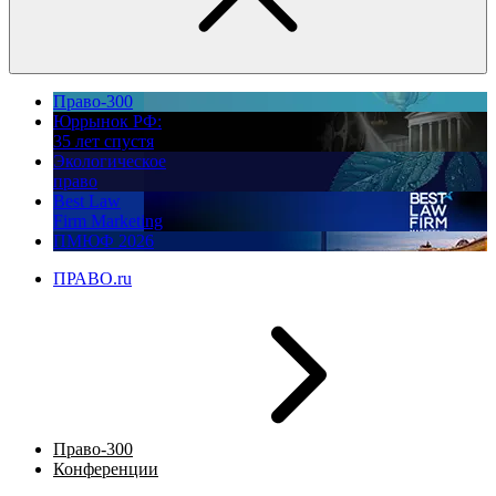
Право-300
Юррынок РФ:
35 лет спустя
Экологическое
право
Best Law
Firm Marketing
ПМЮФ 2026
ПРАВО.ru
Право-300
Конференции