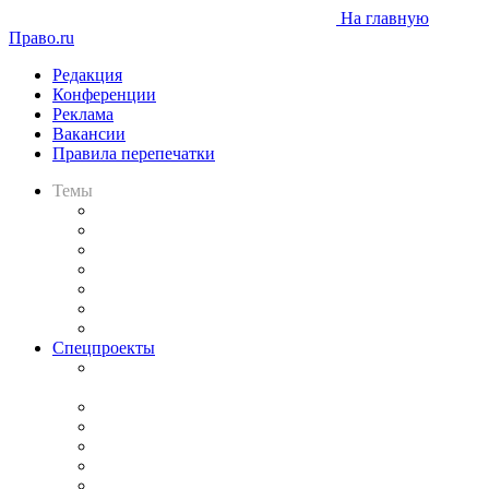
На главную
Право.ru
Редакция
Конференции
Реклама
Вакансии
Правила перепечатки
Темы
Практика
Законодательство
Процесс
Исследования
Рынок юридических услуг
Юридическое сообщество
Важнейшие правовые темы в прессе
Спецпроекты
Подкаст «В здравом уме
и твёрдой памяти»
Legal Design
Банкротная панорама
Советы для литигаторов
Сговоры на торгах
Авто