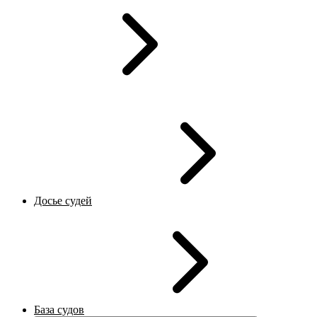
Досье судей
База судов