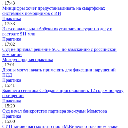
, 17:43
Минцифры хочет предустанавливать на смартфонах
системных помощников с ИИ
Практика
, 17:33
Экс-совладельца «Азбуки вкуса» заочно судят по делу о
растрате $11 млн
Практика
, 17:02
Суд не признал решение SCC по взысканию с российской
компании
Международная практика
, 17:01
Дроны могут начать применять для фиксации нарушений
ПДД
Практика
, 15:41
Бывшего сенатора Сабадаша приговорили к 12 годам по делу
о хищении
Практика
, 15:29
Суд начал банкротство партнера экс-судьи Момотова
Практика
, 15:00
СИП заново рассмотрит спор «М.Видео» о товарном знаке