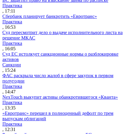
ВС защитил право на взыскание займа по расписке
Практика
, 17:11
Сбербанк планирует банкротить «Евротранс»
Практика
, 16:53
Суд пересмотрит дело о выдаче исполнительного листа на
решение МКАС
Практика
, 16:05
Суд ЕС истолкует санкционные нормы о разблокировке
активов
Санкции
, 15:24
ФАС раскрыла число жалоб в сфере закупок в первом
полугодии
Практика
, 14:47
NexTouch выкупит активы обанкротившегося «Кванта»
Практика
, 13:35
«Евротранс» перешел в полноценный дефолт по трем
выпускам облигаций
Практика
, 12:31