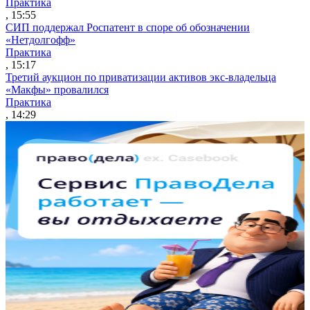
Практика
, 15:55
СИП поддержал Роспатент в споре об обозначении
«Нетдолгофф»
Практика
, 15:17
Третий аукцион по приватизации активов экс-владельца
«Макфы» провалился
Практика
, 14:29