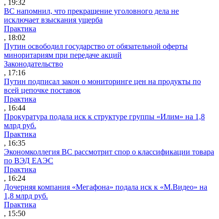
, 19:32
ВС напомнил, что прекращение уголовного дела не
исключает взыскания ущерба
Практика
, 18:02
Путин освободил государство от обязательной оферты
миноритариям при передаче акций
Законодательство
, 17:16
Путин подписал закон о мониторинге цен на продукты по
всей цепочке поставок
Практика
, 16:44
Прокуратура подала иск к структуре группы «Илим» на 1,8
млрд руб.
Практика
, 16:35
Экономколлегия ВС рассмотрит спор о классификации товара
по ВЭД ЕАЭС
Практика
, 16:24
Дочерняя компания «Мегафона» подала иск к «М.Видео» на
1,8 млрд руб.
Практика
, 15:50