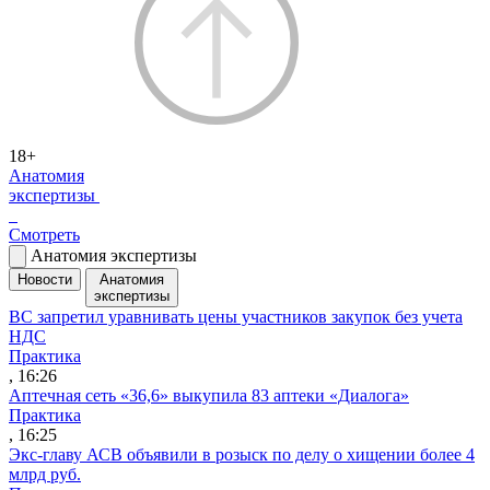
18+
Анатомия
экспертизы
Смотреть
Анатомия экспертизы
Новости
Анатомия
экспертизы
ВС запретил уравнивать цены участников закупок без учета
НДС
Практика
, 16:26
Аптечная сеть «36,6» выкупила 83 аптеки «Диалога»
Практика
, 16:25
Экс-главу АСВ объявили в розыск по делу о хищении более 4
млрд руб.