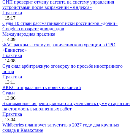
СИП проверит отмену патента на систему управления
устройствами после возражений «Яндекса»
Практика
, 15:17
Суды 10 стран рассматривают иски российской «дочки»
Google о возврате дивидендов
Международная практика
, 14:09
ФАС раскрыла схему ограничения конкуренции в СРО
«Единство»
Практика
, 14:08
Суд снял арбитражную оговорку по просьбе иностранного
истца
Практика
, 13:11
ВККС открыла шесть новых вакансий
Судьи
, 13:06
Экономколлегия решит, можно ли уменьшить сумму гарантии
на стоимость выполненных работ
Практика
, 13:04
Wildberries планирует запустить в 2027 году два крупных
склада в Казахстане