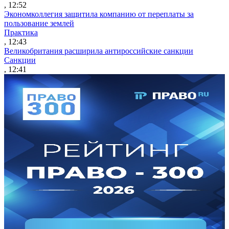
, 12:52
Экономколлегия защитила компанию от переплаты за
пользование землей
Практика
, 12:43
Великобритания расширила антироссийские санкции
Санкции
, 12:41