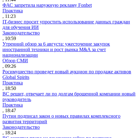
ФАС запретила наружную рекламу Fonbet
Практика
, 11:23
IT-бизнес просит упростить использование данных граждан
для обучения ИИ
Законодательство
, 10:59
Утренний обзор за 6 августа: ужесточение закупок
иностранной техники и рост рынка M&A за счет
национализации
Обзор СМИ
, 09:26
Росимущество проведет новый аукцион по продаже активов
Global Spirits
Практика
, 18:50
ВС решит, отвечает ли по долгам брошенной компании новый
руководитель
Практика
, 18:47
Путин подписал закон о новых правилах комплексного
развития территорий
Законодательство
, 18:24