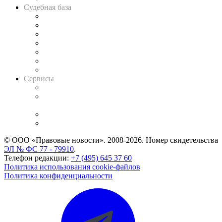
Судебная база
Картотека арбитражных дел
Решения арбитражных судов
Календарь рассмотрения арбитражных дел
Досье судей
Информация о судах
RSS лента новостей
Вакансии для юристов
Сервисы
Справочно-правовая система
Casebook: мониторинг дел
и компаний
Caselook: поиск и анализ практики
CASE.ONE: управление юридической службой
© ООО «Правовые новости». 2008-2026.
Номер свидетельства
ЭЛ № ФС 77 - 79910
.
Телефон редакции:
+7 (495) 645 37 60
Политика использования cookie-файлов
Политика конфиденциальности