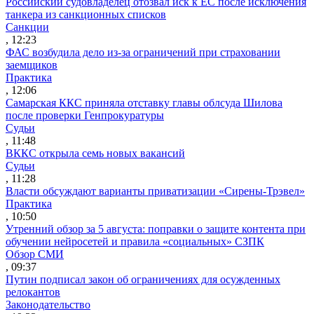
Российский судовладелец отозвал иск к ЕС после исключения
танкера из санкционных списков
Санкции
, 12:23
ФАС возбудила дело из-за ограничений при страховании
заемщиков
Практика
, 12:06
Самарская ККС приняла отставку главы облсуда Шилова
после проверки Генпрокуратуры
Судьи
, 11:48
ВККС открыла семь новых вакансий
Судьи
, 11:28
Власти обсуждают варианты приватизации «Сирены-Трэвел»
Практика
, 10:50
Утренний обзор за 5 августа: поправки о защите контента при
обучении нейросетей и правила «социальных» СЗПК
Обзор СМИ
, 09:37
Путин подписал закон об ограничениях для осужденных
релокантов
Законодательство