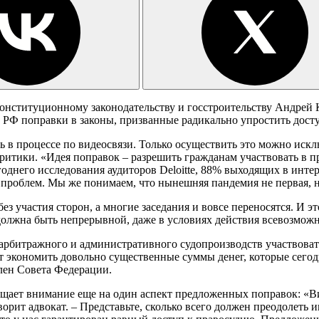
 конституционному законодательству и госстроительству Андрей
 РФ поправки в законы, призванные радикально упростить досту
ь в процессе по видеосвязи. Только осуществить это можно иск
ритики. «Идея поправок – разрешить гражданам участвовать в пр
годнего исследования аудиторов Deloitte, 88% выходящих в инте
роблем. Мы же понимаем, что нынешняя пандемия не первая, но,
без участия сторон, а многие заседания и вовсе переносятся. И э
должна быть непрерывной, даже в условиях действия всевозмож
 арбитражного и административного судопроизводств участвоват
ит экономить довольно существенные суммы денег, которые сего
член Совета Федерации.
ет внимание еще на один аспект предложенных поправок: «Вид
рит адвокат. – Представьте, сколько всего должен преодолеть и