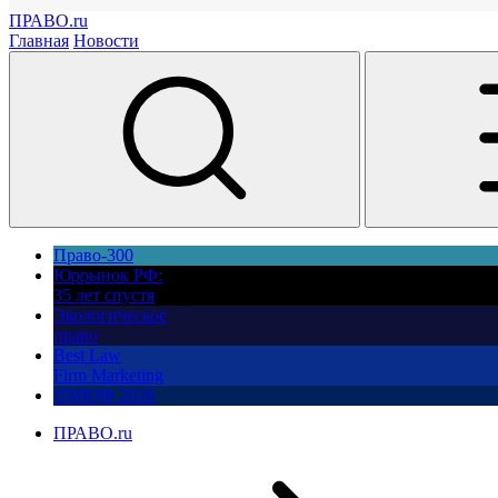
ПРАВО.ru
Главная
Новости
Право-300
Юррынок РФ:
35 лет спустя
Экологическое
право
Best Law
Firm Marketing
ПМЮФ 2026
ПРАВО.ru