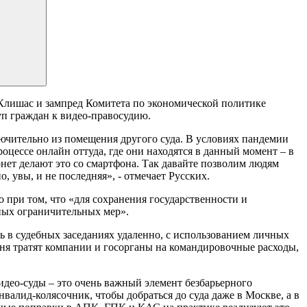
 Клишас и зампред Комитета по экономической политике
п граждан к видео-правосудию.
лючительно из помещения другого суда. В условиях пандемии
оцессе онлайн оттуда, где они находятся в данный момент – в
рнет делают это со смартфона. Так давайте позволим людям
 увы, и не последняя», - отмечает Русских.
то при том, что «для сохранения государственности и
ных ограничительных мер».
ь в судебных заседаниях удаленно, с использованием личных
дня тратят компании и госорганы на командировочные расходы,
ео-суды – это очень важный элемент безбарьерного
нвалид-колясочник, чтобы добраться до суда даже в Москве, а в