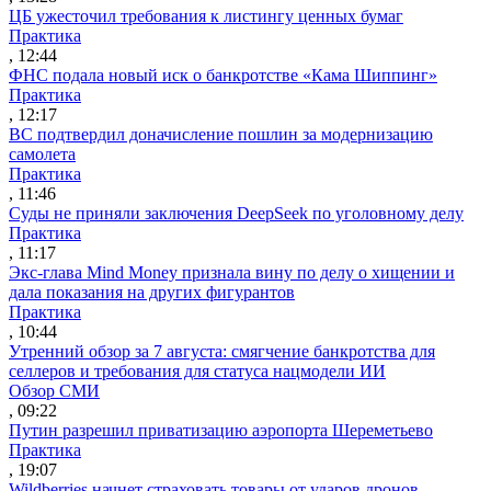
ЦБ ужесточил требования к листингу ценных бумаг
Практика
, 12:44
ФНС подала новый иск о банкротстве «Кама Шиппинг»
Практика
, 12:17
ВС подтвердил доначисление пошлин за модернизацию
самолета
Практика
, 11:46
Суды не приняли заключения DeepSeek по уголовному делу
Практика
, 11:17
Экс-глава Mind Money признала вину по делу о хищении и
дала показания на других фигурантов
Практика
, 10:44
Утренний обзор за 7 августа: смягчение банкротства для
селлеров и требования для статуса нацмодели ИИ
Обзор СМИ
, 09:22
Путин разрешил приватизацию аэропорта Шереметьево
Практика
, 19:07
Wildberries начнет страховать товары от ударов дронов