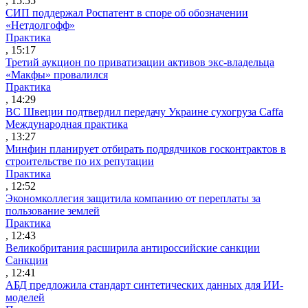
, 15:55
СИП поддержал Роспатент в споре об обозначении
«Нетдолгофф»
Практика
, 15:17
Третий аукцион по приватизации активов экс-владельца
«Макфы» провалился
Практика
, 14:29
ВС Швеции подтвердил передачу Украине сухогруза Caffa
Международная практика
, 13:27
Минфин планирует отбирать подрядчиков госконтрактов в
строительстве по их репутации
Практика
, 12:52
Экономколлегия защитила компанию от переплаты за
пользование землей
Практика
, 12:43
Великобритания расширила антироссийские санкции
Санкции
, 12:41
АБД предложила стандарт синтетических данных для ИИ-
моделей