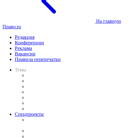
На главную
Право.ru
Редакция
Конференции
Реклама
Вакансии
Правила перепечатки
Темы
Практика
Законодательство
Процесс
Исследования
Рынок юридических услуг
Юридическое сообщество
Важнейшие правовые темы в прессе
Спецпроекты
Подкаст «В здравом уме
и твёрдой памяти»
Legal Design
Банкротная панорама