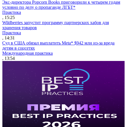
Экс-директора Popcorn Books приговорили к четырем годам
условно по делу о пропаганде ЛГБТ*
Практика
, 15:25
Wildberries запустит программу партнерских хабов для
хранения товаров
Практика
, 14:31
Суд в США обязал выплатить Meta* $942 млн из-за вреда
детям в соцсетях
Международная практика
, 13:54