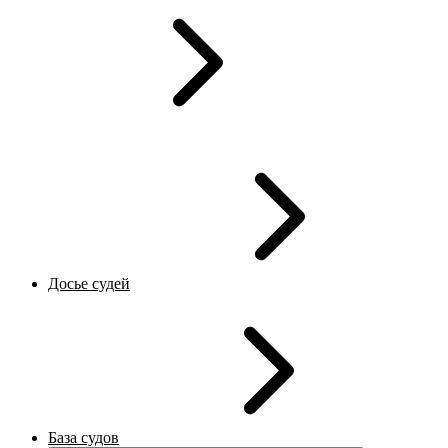
Досье судей
База судов