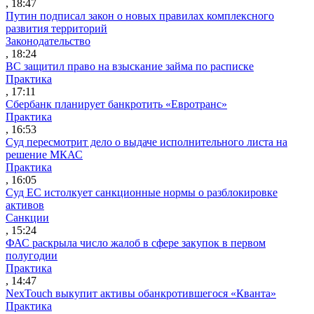
, 18:47
Путин подписал закон о новых правилах комплексного
развития территорий
Законодательство
, 18:24
ВС защитил право на взыскание займа по расписке
Практика
, 17:11
Сбербанк планирует банкротить «Евротранс»
Практика
, 16:53
Суд пересмотрит дело о выдаче исполнительного листа на
решение МКАС
Практика
, 16:05
Суд ЕС истолкует санкционные нормы о разблокировке
активов
Санкции
, 15:24
ФАС раскрыла число жалоб в сфере закупок в первом
полугодии
Практика
, 14:47
NexTouch выкупит активы обанкротившегося «Кванта»
Практика