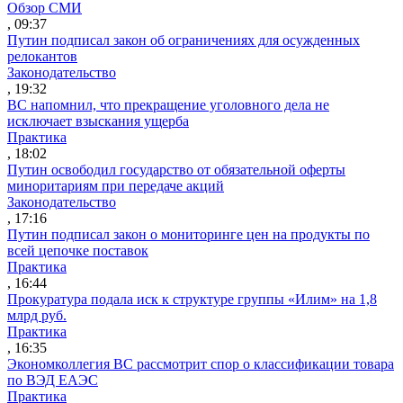
Обзор СМИ
, 09:37
Путин подписал закон об ограничениях для осужденных
релокантов
Законодательство
, 19:32
ВС напомнил, что прекращение уголовного дела не
исключает взыскания ущерба
Практика
, 18:02
Путин освободил государство от обязательной оферты
миноритариям при передаче акций
Законодательство
, 17:16
Путин подписал закон о мониторинге цен на продукты по
всей цепочке поставок
Практика
, 16:44
Прокуратура подала иск к структуре группы «Илим» на 1,8
млрд руб.
Практика
, 16:35
Экономколлегия ВС рассмотрит спор о классификации товара
по ВЭД ЕАЭС
Практика