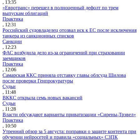
, 13:35
«Евротранс» перешел в полноценный дефолт по трем
выпускам облигаций
Практика
, 12:31
Российский судовладелец отозвал иск к ЕС после исключения
танкера из санкционных списков
Санкции
, 12:23
ФАС возбудила дело из-за ограничений при страховании
заемщиков
Практика
, 12:06
Самарская ККС приняла отставку главы облсуда Шилова
после проверки Генпрокуратуры
Судьи
, 11:48
ВККС открыла семь новых вакансий
Судьи
, 11:28
Власти обсуждают варианты приватизации «Сирены-Трэвел»
Практика
, 10:50
Утренний обзор за 5 августа: поправки о защите контента при
обучении нейросетей и правила «социальных» СЗПК