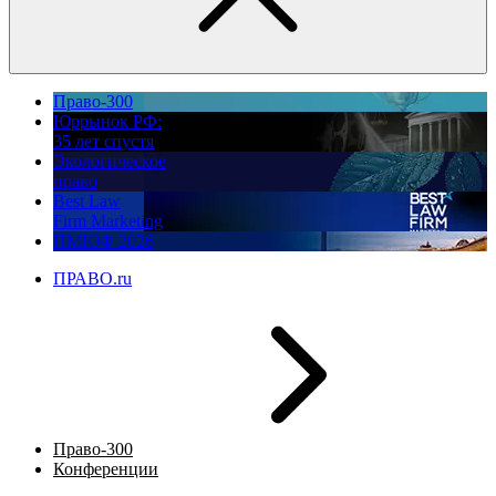
Право-300
Юррынок РФ:
35 лет спустя
Экологическое
право
Best Law
Firm Marketing
ПМЮФ 2026
ПРАВО.ru
Право-300
Конференции