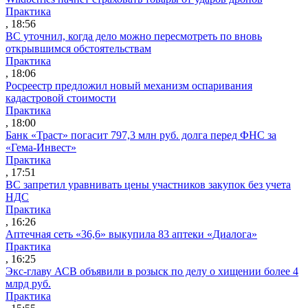
Практика
, 18:56
ВС уточнил, когда дело можно пересмотреть по вновь
открывшимся обстоятельствам
Практика
, 18:06
Росреестр предложил новый механизм оспаривания
кадастровой стоимости
Практика
, 18:00
Банк «Траст» погасит 797,3 млн руб. долга перед ФНС за
«Гема-Инвест»
Практика
, 17:51
ВС запретил уравнивать цены участников закупок без учета
НДС
Практика
, 16:26
Аптечная сеть «36,6» выкупила 83 аптеки «Диалога»
Практика
, 16:25
Экс-главу АСВ объявили в розыск по делу о хищении более 4
млрд руб.
Практика