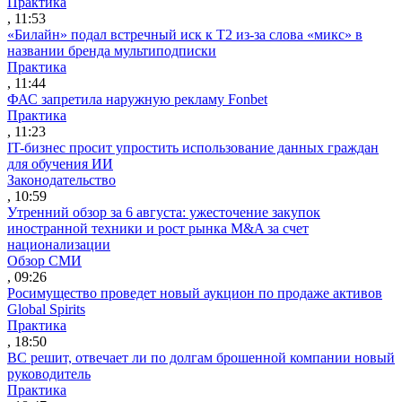
Практика
, 11:53
«Билайн» подал встречный иск к Т2 из-за слова «микс» в
названии бренда мультиподписки
Практика
, 11:44
ФАС запретила наружную рекламу Fonbet
Практика
, 11:23
IT-бизнес просит упростить использование данных граждан
для обучения ИИ
Законодательство
, 10:59
Утренний обзор за 6 августа: ужесточение закупок
иностранной техники и рост рынка M&A за счет
национализации
Обзор СМИ
, 09:26
Росимущество проведет новый аукцион по продаже активов
Global Spirits
Практика
, 18:50
ВС решит, отвечает ли по долгам брошенной компании новый
руководитель
Практика