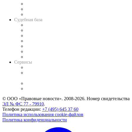
Советы для литигаторов
Сговоры на торгах
Авто
Судебная база
Картотека арбитражных дел
Решения арбитражных судов
Календарь рассмотрения арбитражных дел
Досье судей
Информация о судах
RSS лента новостей
Вакансии для юристов
Сервисы
Справочно-правовая система
Casebook: мониторинг дел
и компаний
Caselook: поиск и анализ практики
CASE.ONE: управление юридической службой
© ООО «Правовые новости». 2008-2026.
Номер свидетельства
ЭЛ № ФС 77 - 79910
.
Телефон редакции:
+7 (495) 645 37 60
Политика использования cookie-файлов
Политика конфиденциальности