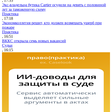
, 17:55
Экс-владельца бутика Cartier осудили на девять с половиной
лет за таможенную схему
Практика
, 17:18
Экономколлегия решит, кто должен возмещать ущерб при
пожаре
Практика
, 16:51
ВККС открыла семь новых вакансий
Судьи
, 16:15