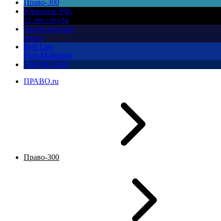
Право-300
Юррынок РФ:
35 лет спустя
Экологическое
право
Best Law
Firm Marketing
ПМЮФ 2026
ПРАВО.ru
Право-300