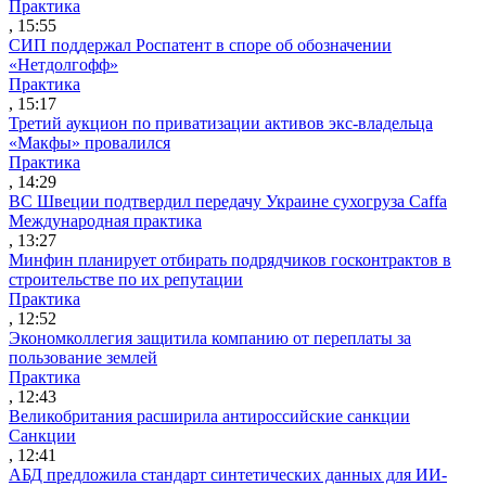
Практика
, 15:55
СИП поддержал Роспатент в споре об обозначении
«Нетдолгофф»
Практика
, 15:17
Третий аукцион по приватизации активов экс-владельца
«Макфы» провалился
Практика
, 14:29
ВС Швеции подтвердил передачу Украине сухогруза Caffa
Международная практика
, 13:27
Минфин планирует отбирать подрядчиков госконтрактов в
строительстве по их репутации
Практика
, 12:52
Экономколлегия защитила компанию от переплаты за
пользование землей
Практика
, 12:43
Великобритания расширила антироссийские санкции
Санкции
, 12:41
АБД предложила стандарт синтетических данных для ИИ-