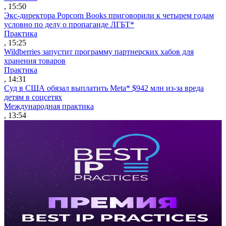
, 15:50
Экс-директора Popcorn Books приговорили к четырем годам
условно по делу о пропаганде ЛГБТ*
Практика
, 15:25
Wildberries запустит программу партнерских хабов для
хранения товаров
Практика
, 14:31
Суд в США обязал выплатить Meta* $942 млн из-за вреда
детям в соцсетях
Международная практика
, 13:54