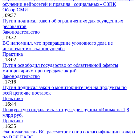
обучении нейросетей и правила «социальных» СЗПК
Обзор СМИ
, 09:37
Путин подписал закон об ограничениях для осужденных
релокантов
Законодательство
, 19:32
ВС напомнил, что прекращение уголовного дела не
исключает взыскания ущерба
Практика
, 18:02
Путин освободил государство от обязательной оферты
миноритариям при передаче акций
Законодательство
, 17:16
Путин подписал закон о мониторинге цен на продукты по
всей цепочке поставок
Практика
, 16:44
Прокуратура подала иск к структуре группы «Илим» на 1,8
млрд руб.
Практика
, 16:35
Экономколлегия ВС рассмотрит спор о классификации товара
по ВЭД ЕАЭС