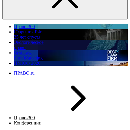
Право-300
Юррынок РФ:
35 лет спустя
Экологическое
право
Best Law
Firm Marketing
ПМЮФ 2026
ПРАВО.ru
Право-300
Конференции