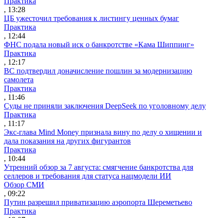
Практика
, 13:28
ЦБ ужесточил требования к листингу ценных бумаг
Практика
, 12:44
ФНС подала новый иск о банкротстве «Кама Шиппинг»
Практика
, 12:17
ВС подтвердил доначисление пошлин за модернизацию
самолета
Практика
, 11:46
Суды не приняли заключения DeepSeek по уголовному делу
Практика
, 11:17
Экс-глава Mind Money признала вину по делу о хищении и
дала показания на других фигурантов
Практика
, 10:44
Утренний обзор за 7 августа: смягчение банкротства для
селлеров и требования для статуса нацмодели ИИ
Обзор СМИ
, 09:22
Путин разрешил приватизацию аэропорта Шереметьево
Практика