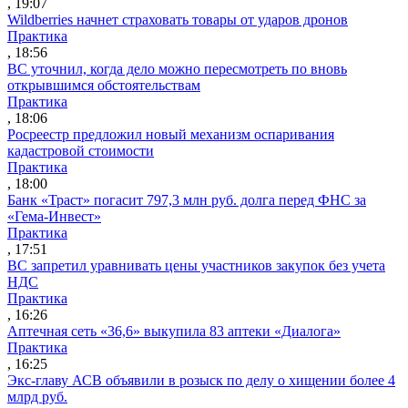
, 19:07
Wildberries начнет страховать товары от ударов дронов
Практика
, 18:56
ВС уточнил, когда дело можно пересмотреть по вновь
открывшимся обстоятельствам
Практика
, 18:06
Росреестр предложил новый механизм оспаривания
кадастровой стоимости
Практика
, 18:00
Банк «Траст» погасит 797,3 млн руб. долга перед ФНС за
«Гема-Инвест»
Практика
, 17:51
ВС запретил уравнивать цены участников закупок без учета
НДС
Практика
, 16:26
Аптечная сеть «36,6» выкупила 83 аптеки «Диалога»
Практика
, 16:25
Экс-главу АСВ объявили в розыск по делу о хищении более 4
млрд руб.