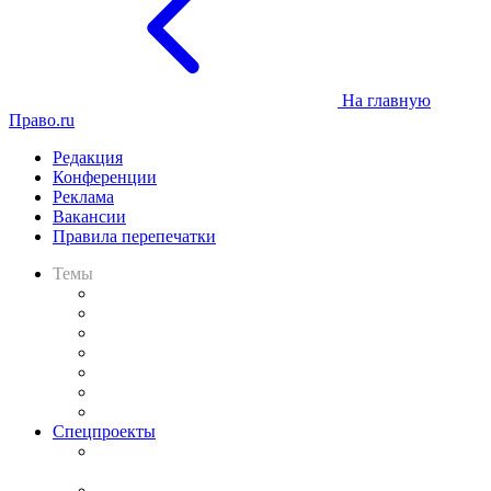
На главную
Право.ru
Редакция
Конференции
Реклама
Вакансии
Правила перепечатки
Темы
Практика
Законодательство
Процесс
Исследования
Рынок юридических услуг
Юридическое сообщество
Важнейшие правовые темы в прессе
Спецпроекты
Подкаст «В здравом уме
и твёрдой памяти»
Legal Design