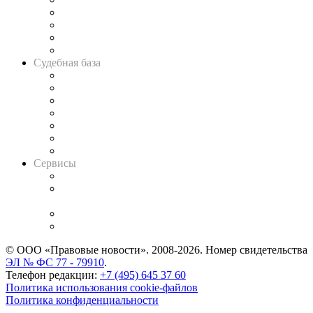
Банкротная панорама
Советы для литигаторов
Сговоры на торгах
Авто
Судебная база
Картотека арбитражных дел
Решения арбитражных судов
Календарь рассмотрения арбитражных дел
Досье судей
Информация о судах
RSS лента новостей
Вакансии для юристов
Сервисы
Справочно-правовая система
Casebook: мониторинг дел
и компаний
Caselook: поиск и анализ практики
CASE.ONE: управление юридической службой
© ООО «Правовые новости». 2008-2026.
Номер свидетельства
ЭЛ № ФС 77 - 79910
.
Телефон редакции:
+7 (495) 645 37 60
Политика использования cookie-файлов
Политика конфиденциальности