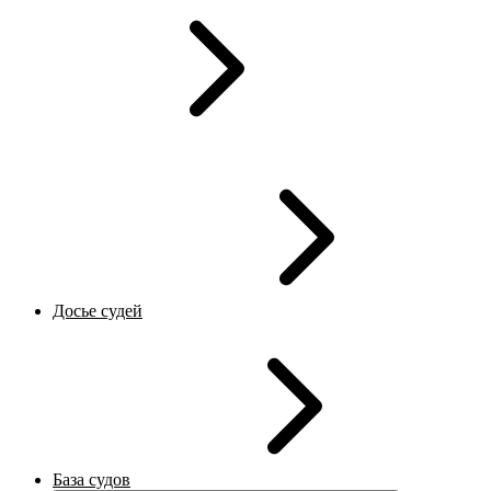
Досье судей
База судов