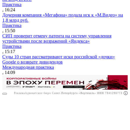
Практика
, 16:24
Дочерняя компания «Мегафона» подала иск к «М.Видео» на
1,8 млрд руб.
Практика
, 15:50
СИП проверит отмену патента на систему управления
устройствами после возражений «Яндекса»
Практика
, 15:17
Суды 10 стран рассматривают иски российской «дочки»
Google о возврате дивидендов
Международная практика
, 14:09
Реклама
Адвокатское бюро Санкт-Петербурга «Вертикаль» ИНН 7841290773
Реклама
АО"ПРАВО.РУ" ИНН: 7708095468