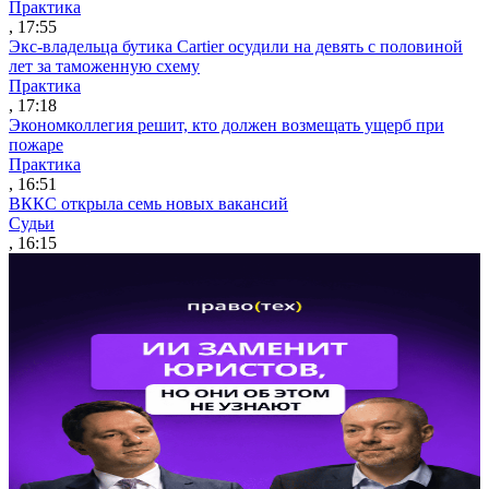
Практика
, 17:55
Экс-владельца бутика Cartier осудили на девять с половиной
лет за таможенную схему
Практика
, 17:18
Экономколлегия решит, кто должен возмещать ущерб при
пожаре
Практика
, 16:51
ВККС открыла семь новых вакансий
Судьи
, 16:15