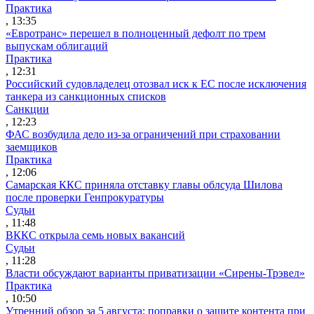
Практика
, 13:35
«Евротранс» перешел в полноценный дефолт по трем
выпускам облигаций
Практика
, 12:31
Российский судовладелец отозвал иск к ЕС после исключения
танкера из санкционных списков
Санкции
, 12:23
ФАС возбудила дело из-за ограничений при страховании
заемщиков
Практика
, 12:06
Самарская ККС приняла отставку главы облсуда Шилова
после проверки Генпрокуратуры
Судьи
, 11:48
ВККС открыла семь новых вакансий
Судьи
, 11:28
Власти обсуждают варианты приватизации «Сирены-Трэвел»
Практика
, 10:50
Утренний обзор за 5 августа: поправки о защите контента при