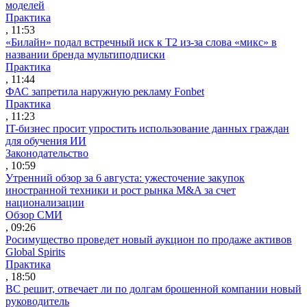
моделей
Практика
, 11:53
«Билайн» подал встречный иск к Т2 из-за слова «микс» в
названии бренда мультиподписки
Практика
, 11:44
ФАС запретила наружную рекламу Fonbet
Практика
, 11:23
IT-бизнес просит упростить использование данных граждан
для обучения ИИ
Законодательство
, 10:59
Утренний обзор за 6 августа: ужесточение закупок
иностранной техники и рост рынка M&A за счет
национализации
Обзор СМИ
, 09:26
Росимущество проведет новый аукцион по продаже активов
Global Spirits
Практика
, 18:50
ВС решит, отвечает ли по долгам брошенной компании новый
руководитель