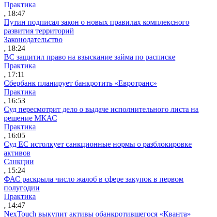
Практика
, 18:47
Путин подписал закон о новых правилах комплексного
развития территорий
Законодательство
, 18:24
ВС защитил право на взыскание займа по расписке
Практика
, 17:11
Сбербанк планирует банкротить «Евротранс»
Практика
, 16:53
Суд пересмотрит дело о выдаче исполнительного листа на
решение МКАС
Практика
, 16:05
Суд ЕС истолкует санкционные нормы о разблокировке
активов
Санкции
, 15:24
ФАС раскрыла число жалоб в сфере закупок в первом
полугодии
Практика
, 14:47
NexTouch выкупит активы обанкротившегося «Кванта»