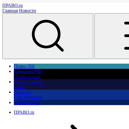
ПРАВО.ru
Главная
Новости
Право-300
Юррынок РФ:
35 лет спустя
Экологическое
право
Best Law
Firm Marketing
ПМЮФ 2026
ПРАВО.ru