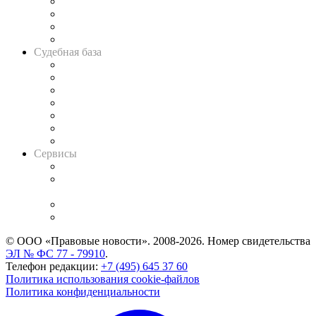
Банкротная панорама
Советы для литигаторов
Сговоры на торгах
Авто
Судебная база
Картотека арбитражных дел
Решения арбитражных судов
Календарь рассмотрения арбитражных дел
Досье судей
Информация о судах
RSS лента новостей
Вакансии для юристов
Сервисы
Справочно-правовая система
Casebook: мониторинг дел
и компаний
Caselook: поиск и анализ практики
CASE.ONE: управление юридической службой
© ООО «Правовые новости». 2008-2026.
Номер свидетельства
ЭЛ № ФС 77 - 79910
.
Телефон редакции:
+7 (495) 645 37 60
Политика использования cookie-файлов
Политика конфиденциальности