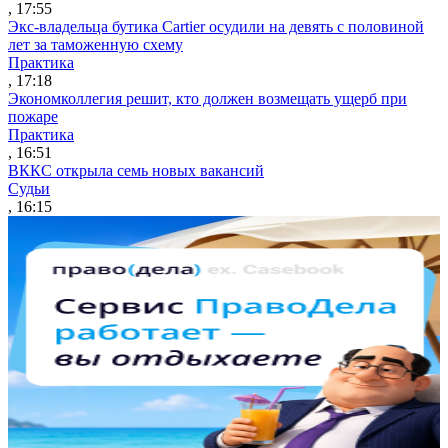
, 17:55
Экс-владельца бутика Cartier осудили на девять с половиной
лет за таможенную схему
Практика
, 17:18
Экономколлегия решит, кто должен возмещать ущерб при
пожаре
Практика
, 16:51
ВККС открыла семь новых вакансий
Судьи
, 16:15