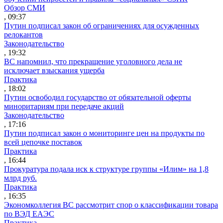
Обзор СМИ
, 09:37
Путин подписал закон об ограничениях для осужденных
релокантов
Законодательство
, 19:32
ВС напомнил, что прекращение уголовного дела не
исключает взыскания ущерба
Практика
, 18:02
Путин освободил государство от обязательной оферты
миноритариям при передаче акций
Законодательство
, 17:16
Путин подписал закон о мониторинге цен на продукты по
всей цепочке поставок
Практика
, 16:44
Прокуратура подала иск к структуре группы «Илим» на 1,8
млрд руб.
Практика
, 16:35
Экономколлегия ВС рассмотрит спор о классификации товара
по ВЭД ЕАЭС
Практика