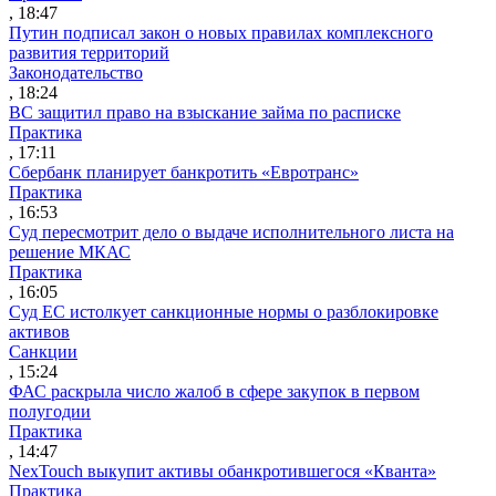
, 18:47
Путин подписал закон о новых правилах комплексного
развития территорий
Законодательство
, 18:24
ВС защитил право на взыскание займа по расписке
Практика
, 17:11
Сбербанк планирует банкротить «Евротранс»
Практика
, 16:53
Суд пересмотрит дело о выдаче исполнительного листа на
решение МКАС
Практика
, 16:05
Суд ЕС истолкует санкционные нормы о разблокировке
активов
Санкции
, 15:24
ФАС раскрыла число жалоб в сфере закупок в первом
полугодии
Практика
, 14:47
NexTouch выкупит активы обанкротившегося «Кванта»
Практика