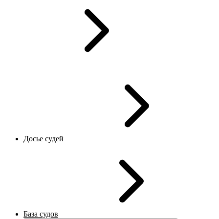
Досье судей
База судов