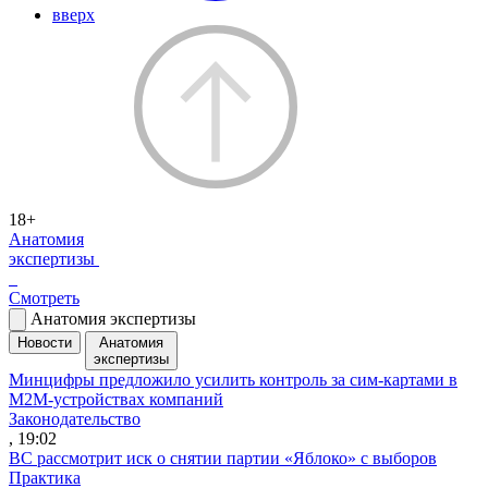
вверх
18+
Анатомия
экспертизы
Смотреть
Анатомия экспертизы
Новости
Анатомия
экспертизы
Минцифры предложило усилить контроль за сим-картами в
M2M-устройствах компаний
Законодательство
, 19:02
ВС рассмотрит иск о снятии партии «Яблоко» с выборов
Практика