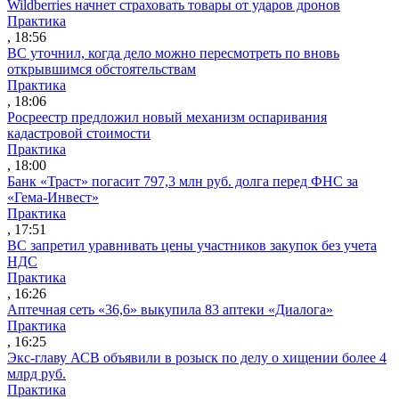
Wildberries начнет страховать товары от ударов дронов
Практика
, 18:56
ВС уточнил, когда дело можно пересмотреть по вновь
открывшимся обстоятельствам
Практика
, 18:06
Росреестр предложил новый механизм оспаривания
кадастровой стоимости
Практика
, 18:00
Банк «Траст» погасит 797,3 млн руб. долга перед ФНС за
«Гема-Инвест»
Практика
, 17:51
ВС запретил уравнивать цены участников закупок без учета
НДС
Практика
, 16:26
Аптечная сеть «36,6» выкупила 83 аптеки «Диалога»
Практика
, 16:25
Экс-главу АСВ объявили в розыск по делу о хищении более 4
млрд руб.
Практика