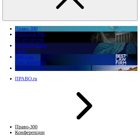
Право-300
Юррынок РФ:
35 лет спустя
Экологическое
право
Best Law
Firm Marketing
ПМЮФ 2026
ПРАВО.ru
Право-300
Конференции