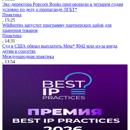
Экс-директора Popcorn Books приговорили к четырем годам
условно по делу о пропаганде ЛГБТ*
Практика
, 15:25
Wildberries запустит программу партнерских хабов для
хранения товаров
Практика
, 14:31
Суд в США обязал выплатить Meta* $942 млн из-за вреда
детям в соцсетях
Международная практика
, 13:54