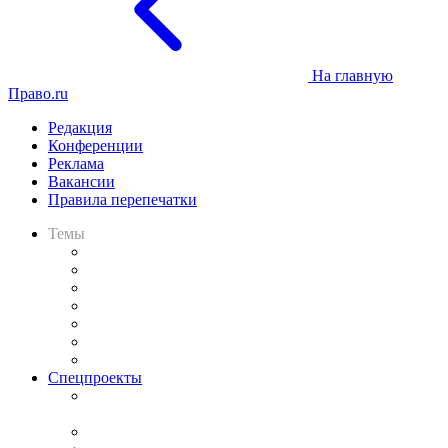
На главную
Право.ru
Редакция
Конференции
Реклама
Вакансии
Правила перепечатки
Темы
Практика
Законодательство
Процесс
Исследования
Рынок юридических услуг
Юридическое сообщество
Важнейшие правовые темы в прессе
Спецпроекты
Подкаст «В здравом уме
и твёрдой памяти»
Legal Design