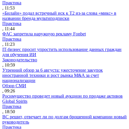
Практика
, 11:53
«Билайн» подал встречный иск к Т2 из-за слова «микс» в
названии бренда мультиподписки
Практика
, 11:44
ФАС запретила наружную рекламу Fonbet
Практика
, 11:23
IT-бизнес просит упростить использование данных граждан
для обучения ИИ
Законодательство
, 10:59
Утренний обзор за 6 августа: ужесточение закупок
иностранной техники и рост рынка M&A за счет
национализации
Обзор СМИ
, 09:26
Росимущество проведет новый аукцион по продаже активов
Global Spirits
Практика
, 18:50
ВС решит, отвечает ли по долгам брошенной компании новый
руководитель
Практика