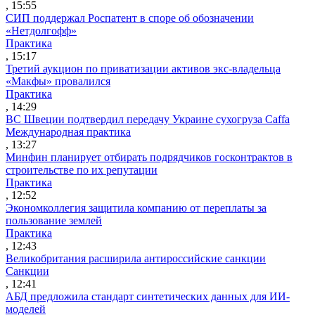
, 15:55
СИП поддержал Роспатент в споре об обозначении
«Нетдолгофф»
Практика
, 15:17
Третий аукцион по приватизации активов экс-владельца
«Макфы» провалился
Практика
, 14:29
ВС Швеции подтвердил передачу Украине сухогруза Caffa
Международная практика
, 13:27
Минфин планирует отбирать подрядчиков госконтрактов в
строительстве по их репутации
Практика
, 12:52
Экономколлегия защитила компанию от переплаты за
пользование землей
Практика
, 12:43
Великобритания расширила антироссийские санкции
Санкции
, 12:41
АБД предложила стандарт синтетических данных для ИИ-
моделей