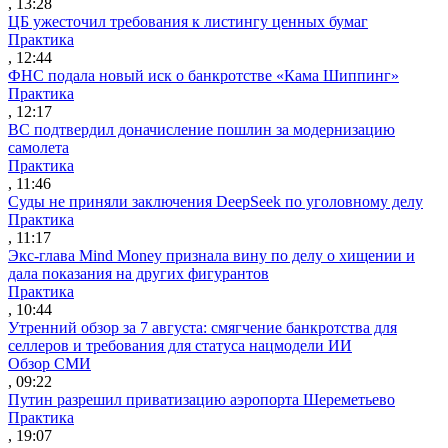
, 13:28
ЦБ ужесточил требования к листингу ценных бумаг
Практика
, 12:44
ФНС подала новый иск о банкротстве «Кама Шиппинг»
Практика
, 12:17
ВС подтвердил доначисление пошлин за модернизацию
самолета
Практика
, 11:46
Суды не приняли заключения DeepSeek по уголовному делу
Практика
, 11:17
Экс-глава Mind Money признала вину по делу о хищении и
дала показания на других фигурантов
Практика
, 10:44
Утренний обзор за 7 августа: смягчение банкротства для
селлеров и требования для статуса нацмодели ИИ
Обзор СМИ
, 09:22
Путин разрешил приватизацию аэропорта Шереметьево
Практика
, 19:07