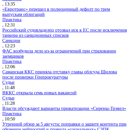
, 13:35
«Евротранс» перешел в полноценный дефолт по трем
выпускам облигаций
Практика
, 12:31
Российский судовладелец отозвал иск к ЕС после исключения
танкера из санкционных списков
Санкции
, 12:23
ФАС возбудила дело из-за ограничений при страховании
заемщиков
Практика
, 12:06
Самарская ККС приняла отставку главы облсуда Шилова
после проверки Генпрокуратуры
Судьи
, 11:48
ВККС открыла семь новых вакансий
Судьи
, 11:28
Власти обсуждают варианты приватизации «Сирены-Трэвел»
Практика
, 10:50
Утренний обзор за 5 августа: поправки о защите контента при
обучении нейросетей и правила «социальных» СЗПК