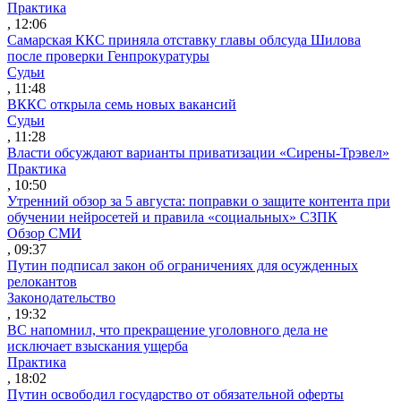
Практика
, 12:06
Самарская ККС приняла отставку главы облсуда Шилова
после проверки Генпрокуратуры
Судьи
, 11:48
ВККС открыла семь новых вакансий
Судьи
, 11:28
Власти обсуждают варианты приватизации «Сирены-Трэвел»
Практика
, 10:50
Утренний обзор за 5 августа: поправки о защите контента при
обучении нейросетей и правила «социальных» СЗПК
Обзор СМИ
, 09:37
Путин подписал закон об ограничениях для осужденных
релокантов
Законодательство
, 19:32
ВС напомнил, что прекращение уголовного дела не
исключает взыскания ущерба
Практика
, 18:02
Путин освободил государство от обязательной оферты