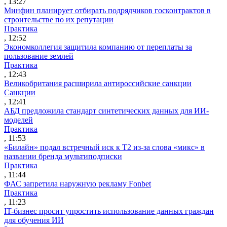
, 13:27
Минфин планирует отбирать подрядчиков госконтрактов в
строительстве по их репутации
Практика
, 12:52
Экономколлегия защитила компанию от переплаты за
пользование землей
Практика
, 12:43
Великобритания расширила антироссийские санкции
Санкции
, 12:41
АБД предложила стандарт синтетических данных для ИИ-
моделей
Практика
, 11:53
«Билайн» подал встречный иск к Т2 из-за слова «микс» в
названии бренда мультиподписки
Практика
, 11:44
ФАС запретила наружную рекламу Fonbet
Практика
, 11:23
IT-бизнес просит упростить использование данных граждан
для обучения ИИ