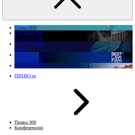
Право-300
Юррынок РФ:
35 лет спустя
Экологическое
право
Best Law
Firm Marketing
ПМЮФ 2026
ПРАВО.ru
Право-300
Конференции