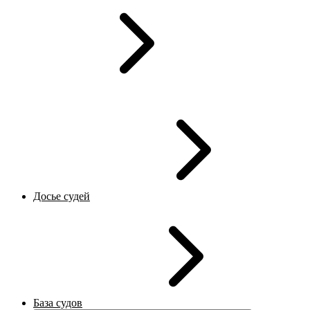
Досье судей
База судов