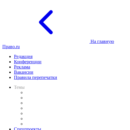
На главную
Право.ru
Редакция
Конференции
Реклама
Вакансии
Правила перепечатки
Темы
Практика
Законодательство
Процесс
Исследования
Рынок юридических услуг
Юридическое сообщество
Важнейшие правовые темы в прессе
Спецпроекты