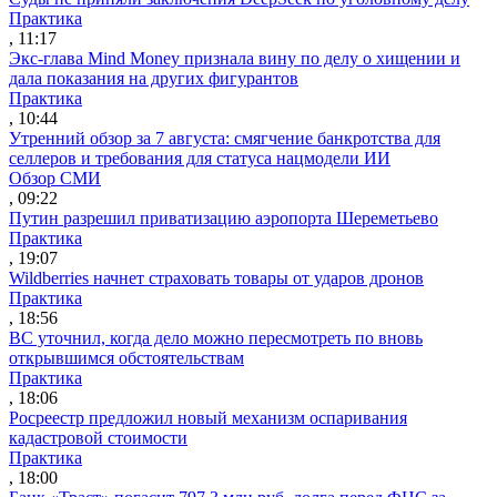
Практика
, 11:17
Экс-глава Mind Money признала вину по делу о хищении и
дала показания на других фигурантов
Практика
, 10:44
Утренний обзор за 7 августа: смягчение банкротства для
селлеров и требования для статуса нацмодели ИИ
Обзор СМИ
, 09:22
Путин разрешил приватизацию аэропорта Шереметьево
Практика
, 19:07
Wildberries начнет страховать товары от ударов дронов
Практика
, 18:56
ВС уточнил, когда дело можно пересмотреть по вновь
открывшимся обстоятельствам
Практика
, 18:06
Росреестр предложил новый механизм оспаривания
кадастровой стоимости
Практика
, 18:00