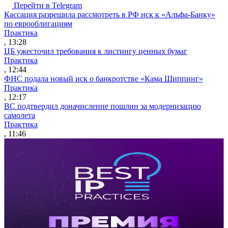
Перейти в Telegram
Кассация разрешила рассмотреть в РФ иск к «Альфа-Банку»
по еврооблигациям
Практика
, 13:28
ЦБ ужесточил требования к листингу ценных бумаг
Практика
, 12:44
ФНС подала новый иск о банкротстве «Кама Шиппинг»
Практика
, 12:17
ВС подтвердил доначисление пошлин за модернизацию
самолета
Практика
, 11:46