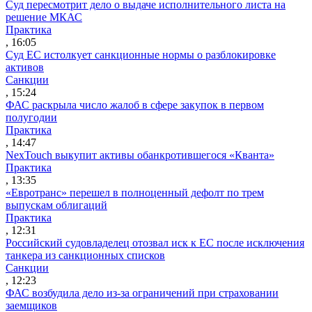
Суд пересмотрит дело о выдаче исполнительного листа на
решение МКАС
Практика
, 16:05
Суд ЕС истолкует санкционные нормы о разблокировке
активов
Санкции
, 15:24
ФАС раскрыла число жалоб в сфере закупок в первом
полугодии
Практика
, 14:47
NexTouch выкупит активы обанкротившегося «Кванта»
Практика
, 13:35
«Евротранс» перешел в полноценный дефолт по трем
выпускам облигаций
Практика
, 12:31
Российский судовладелец отозвал иск к ЕС после исключения
танкера из санкционных списков
Санкции
, 12:23
ФАС возбудила дело из-за ограничений при страховании
заемщиков