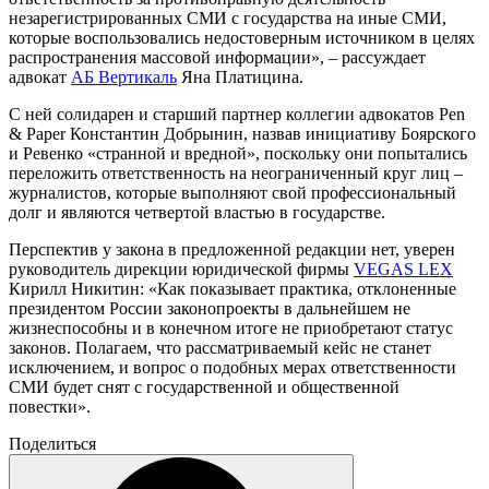
незарегистрированных СМИ с государства на иные СМИ,
которые воспользовались недостоверным источником в целях
распространения массовой информации», – рассуждает
адвокат
АБ Вертикаль
Яна Платицина.
С ней солидарен и старший партнер коллегии адвокатов Pen
& Paper Константин Добрынин, назвав инициативу Боярского
и Ревенко «странной и вредной», поскольку они попытались
переложить ответственность на неограниченный круг лиц –
журналистов, которые выполняют свой профессиональный
долг и являются четвертой властью в государстве.
Перспектив у закона в предложенной редакции нет, уверен
руководитель дирекции юридической фирмы
VEGAS LEX
Кирилл Никитин: «Как показывает практика, отклоненные
президентом России законопроекты в дальнейшем не
жизнеспособны и в конечном итоге не приобретают статус
законов. Полагаем, что рассматриваемый кейс не станет
исключением, и вопрос о подобных мерах ответственности
СМИ будет снят с государственной и общественной
повестки».
Поделиться