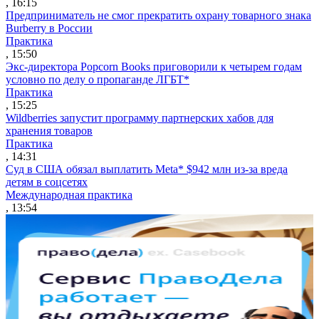
, 16:15
Предприниматель не смог прекратить охрану товарного знака
Burberry в России
Практика
, 15:50
Экс-директора Popcorn Books приговорили к четырем годам
условно по делу о пропаганде ЛГБТ*
Практика
, 15:25
Wildberries запустит программу партнерских хабов для
хранения товаров
Практика
, 14:31
Суд в США обязал выплатить Meta* $942 млн из-за вреда
детям в соцсетях
Международная практика
, 13:54