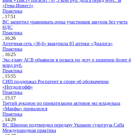
Банк «Траст» погасит 797,3 млн руб. долга перед ФНС за
«Гема-Инвест»
Практика
, 17:51
ВС запретил уравнивать цены участников закупок без учета
НДС
Практика
, 16:26
Аптечная сеть «36,6» выкупила 83 аптеки «Диалога»
Практика
, 16:25
Экс-главу АСВ объявили в розыск по делу о хищении более 4
млрд руб.
Практика
, 15:55
СИП поддержал Роспатент в споре об обозначении
«Нетдолгофф»
Практика
, 15:17
Третий аукцион по приватизации активов экс-владельца
«Макфы» провалился
Практика
, 14:29
ВС Швеции подтвердил передачу Украине сухогруза Caffa
Международная практика