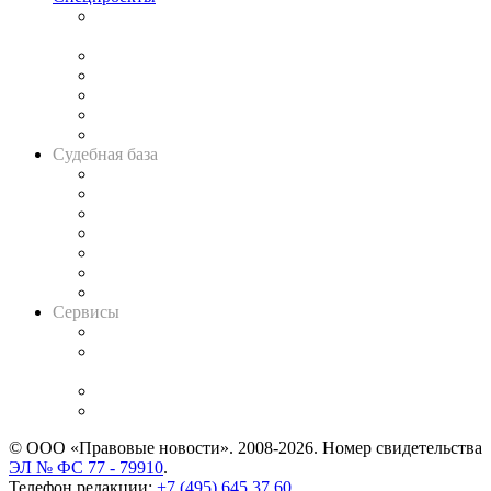
Подкаст «В здравом уме
и твёрдой памяти»
Legal Design
Банкротная панорама
Советы для литигаторов
Сговоры на торгах
Авто
Судебная база
Картотека арбитражных дел
Решения арбитражных судов
Календарь рассмотрения арбитражных дел
Досье судей
Информация о судах
RSS лента новостей
Вакансии для юристов
Сервисы
Справочно-правовая система
Casebook: мониторинг дел
и компаний
Caselook: поиск и анализ практики
CASE.ONE: управление юридической службой
© ООО «Правовые новости». 2008-2026.
Номер свидетельства
ЭЛ № ФС 77 - 79910
.
Телефон редакции:
+7 (495) 645 37 60