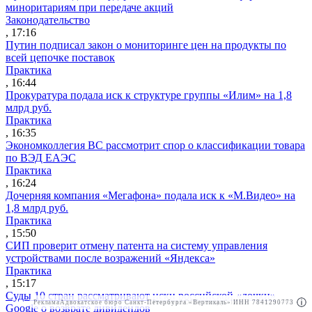
миноритариям при передаче акций
Законодательство
, 17:16
Путин подписал закон о мониторинге цен на продукты по
всей цепочке поставок
Практика
, 16:44
Прокуратура подала иск к структуре группы «Илим» на 1,8
млрд руб.
Практика
, 16:35
Экономколлегия ВС рассмотрит спор о классификации товара
по ВЭД ЕАЭС
Практика
, 16:24
Дочерняя компания «Мегафона» подала иск к «М.Видео» на
1,8 млрд руб.
Практика
, 15:50
СИП проверит отмену патента на систему управления
устройствами после возражений «Яндекса»
Практика
, 15:17
Суды 10 стран рассматривают иски российской «дочки»
Реклама
Адвокатское бюро Санкт-Петербурга «Вертикаль» ИНН 7841290773
Реклама
АО"Право.ру" ИНН: 7708095468
Google о возврате дивидендов