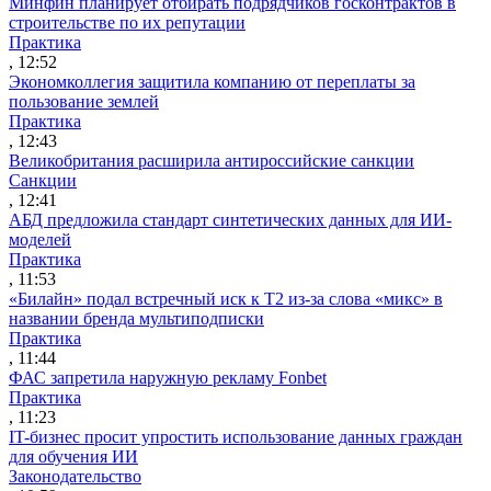
Минфин планирует отбирать подрядчиков госконтрактов в
строительстве по их репутации
Практика
, 12:52
Экономколлегия защитила компанию от переплаты за
пользование землей
Практика
, 12:43
Великобритания расширила антироссийские санкции
Санкции
, 12:41
АБД предложила стандарт синтетических данных для ИИ-
моделей
Практика
, 11:53
«Билайн» подал встречный иск к Т2 из-за слова «микс» в
названии бренда мультиподписки
Практика
, 11:44
ФАС запретила наружную рекламу Fonbet
Практика
, 11:23
IT-бизнес просит упростить использование данных граждан
для обучения ИИ
Законодательство