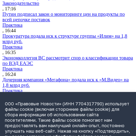
Законодательство
, 17:16
Путин подписал закон о мониторинге цен на продукты по
всей цепочке поставок
Практика
, 16:44
Прокуратура подала иск к структуре группы «Илим» на 1,8
млрд руб.
Практика
, 16:35
Экономколлегия ВС рассмотрит спор о классификации товара
по ВЭД ЕАЭС
Практика
, 16:24
Дочерняя компания «Мегафона» подала иск к «М.Видео» на
1,8 млрд руб.
Практика
, 15:50
СИП проверит отмену патента на систему управления
ООО «Правовые Новости» (ИНН 7704317790) использует
устройствами после возражений «Яндекса»
файлы cookie (включая сторонние файлы cookie) для
Практика
сбора информации об использовании сайта
, 15:17
посетителями. Такие файлы cookie помогают нам
Суды 10 стран рассматривают иски российской «дочки»
предоставлять вам наилучший онлайн-опыт, постоянно
Google о возврате дивидендов
улучшать наш веб-сайт. Нажав на кнопку «Подтвердить»,
Международная практика