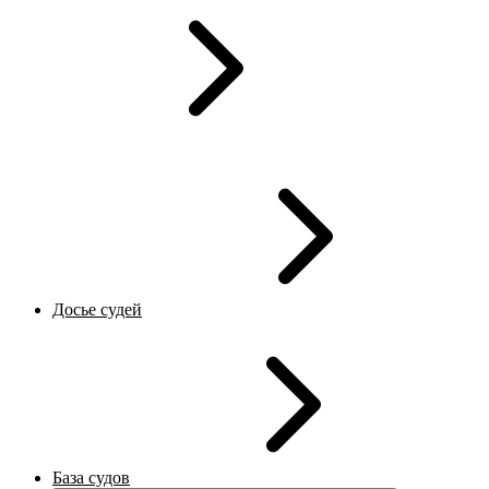
Досье судей
База судов