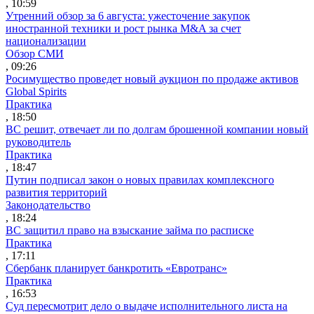
, 10:59
Утренний обзор за 6 августа: ужесточение закупок
иностранной техники и рост рынка M&A за счет
национализации
Обзор СМИ
, 09:26
Росимущество проведет новый аукцион по продаже активов
Global Spirits
Практика
, 18:50
ВС решит, отвечает ли по долгам брошенной компании новый
руководитель
Практика
, 18:47
Путин подписал закон о новых правилах комплексного
развития территорий
Законодательство
, 18:24
ВС защитил право на взыскание займа по расписке
Практика
, 17:11
Сбербанк планирует банкротить «Евротранс»
Практика
, 16:53
Суд пересмотрит дело о выдаче исполнительного листа на