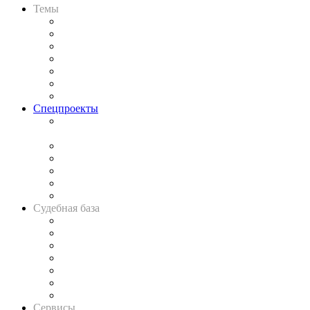
Темы
Практика
Законодательство
Процесс
Исследования
Рынок юридических услуг
Юридическое сообщество
Важнейшие правовые темы в прессе
Спецпроекты
Подкаст «В здравом уме
и твёрдой памяти»
Legal Design
Банкротная панорама
Советы для литигаторов
Сговоры на торгах
Авто
Судебная база
Картотека арбитражных дел
Решения арбитражных судов
Календарь рассмотрения арбитражных дел
Досье судей
Информация о судах
RSS лента новостей
Вакансии для юристов
Сервисы