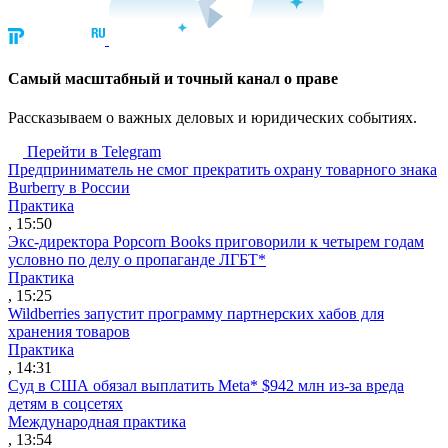
Cамый масштабный и точный канал о праве
Рассказываем о важных деловых и юридических событиях.
Перейти в Telegram
Предприниматель не смог прекратить охрану товарного знака
Burberry в России
Практика
, 15:50
Экс-директора Popcorn Books приговорили к четырем годам
условно по делу о пропаганде ЛГБТ*
Практика
, 15:25
Wildberries запустит программу партнерских хабов для
хранения товаров
Практика
, 14:31
Суд в США обязал выплатить Meta* $942 млн из-за вреда
детям в соцсетях
Международная практика
, 13:54