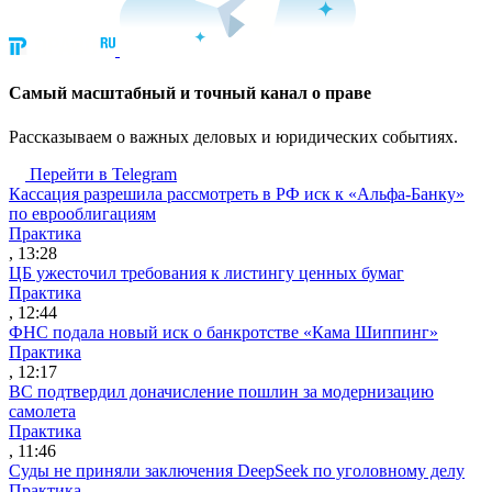
Cамый масштабный и точный канал о праве
Рассказываем о важных деловых и юридических событиях.
Перейти в Telegram
Кассация разрешила рассмотреть в РФ иск к «Альфа-Банку»
по еврооблигациям
Практика
, 13:28
ЦБ ужесточил требования к листингу ценных бумаг
Практика
, 12:44
ФНС подала новый иск о банкротстве «Кама Шиппинг»
Практика
, 12:17
ВС подтвердил доначисление пошлин за модернизацию
самолета
Практика
, 11:46
Суды не приняли заключения DeepSeek по уголовному делу
Практика