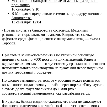
МЭР: волны банкротств после отмены моратория не
произошло
16 сентября, 9:10
В Минфине предложили изменить процедуру личного
банкротства
13 сентября, 12:04
«Новый институт банкротства состоялся. Механизм
развивается нормальными темпами. Видно, что скачка
дефолтов среди физлиц в связи с пандемией нет», — сказал
Торосов.
При этом в Минэкономразвития не уточнили основную
причину отказа по 7000 поступивших заявлений. Ранее в
ведомстве их связывали с отсутствием у граждан оконченного
исполнительного производства на руках или несоблюдением
других требований процедуры.
По словам замминистра, вскоре у россиян может появиться
возможность подать заявку онлайн через портал «Госуслуги»,
а сумма долга будет увеличена до 1 млн руб.:
соответствующий законопроект уже разрабатывается.
В крупных банках изданию сказали, что пока не фиксируют
большого количества внесудебных банкротств среди своих