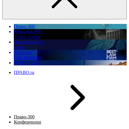
Право-300
Юррынок РФ:
35 лет спустя
Экологическое
право
Best Law
Firm Marketing
ПМЮФ 2026
ПРАВО.ru
Право-300
Конференции