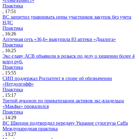
«Гема-Инвест»
Практика
, 17:51
ВС запретил уравнивать цены участников закупок без учета
НДС
Практика
, 16:26
Аптечная сеть «36,6» выкупила 83 аптеки «Диалога»
Практика
, 16:25
Экс-главу АСВ объявили в розыск по делу о хищении более 4
млрд руб.
Практика
, 15:55
СИП поддержал Роспатент в споре об обозначении
«Нетдолгофф»
Практика
, 15:17
Третий аукцион по приватизации активов экс-владельца
«Макфы» провалился
Практика
, 14:29
ВС Швеции подтвердил передачу Украине сухогруза Caffa
Международная практика
, 13:27