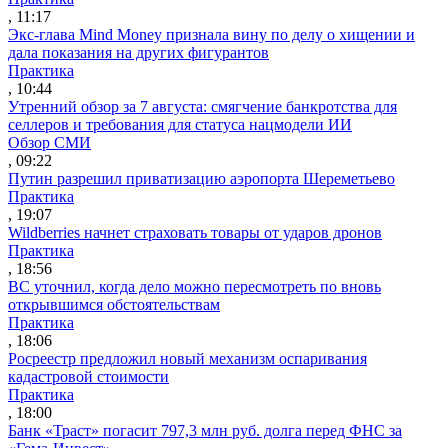
, 11:17
Экс-глава Mind Money признала вину по делу о хищении и
дала показания на других фигурантов
Практика
, 10:44
Утренний обзор за 7 августа: смягчение банкротства для
селлеров и требования для статуса нацмодели ИИ
Обзор СМИ
, 09:22
Путин разрешил приватизацию аэропорта Шереметьево
Практика
, 19:07
Wildberries начнет страховать товары от ударов дронов
Практика
, 18:56
ВС уточнил, когда дело можно пересмотреть по вновь
открывшимся обстоятельствам
Практика
, 18:06
Росреестр предложил новый механизм оспаривания
кадастровой стоимости
Практика
, 18:00
Банк «Траст» погасит 797,3 млн руб. долга перед ФНС за