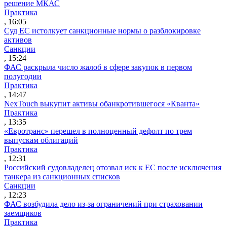
решение МКАС
Практика
, 16:05
Суд ЕС истолкует санкционные нормы о разблокировке
активов
Санкции
, 15:24
ФАС раскрыла число жалоб в сфере закупок в первом
полугодии
Практика
, 14:47
NexTouch выкупит активы обанкротившегося «Кванта»
Практика
, 13:35
«Евротранс» перешел в полноценный дефолт по трем
выпускам облигаций
Практика
, 12:31
Российский судовладелец отозвал иск к ЕС после исключения
танкера из санкционных списков
Санкции
, 12:23
ФАС возбудила дело из-за ограничений при страховании
заемщиков
Практика