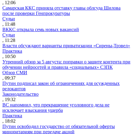
, 12:06
Самарская ККС приняла отставку главы облсуда Шилова
после проверки Генпрокуратуры
Судьи
, 11:48
ВККС открыла семь новых вакансий
Судьи
, 11:28
Власти обсуждают варианты приватизации «Сирены-Трэвел»
Практика
, 10:50
Утренний обзор за 5 августа: поправки о защите контента при
обучении нейросетей и правила «социальных» СЗПК
Обзор СМИ
, 09:37
Путин подписал закон об ограничениях для осужденных
релокантов
Законодательство
, 19:32
ВС напомнил, что прекращение уголовного дела не
исключает взыскания ущерба
Практика
, 18:02
Путин освободил государство от обязательной оферты
миноритариям при передаче акций