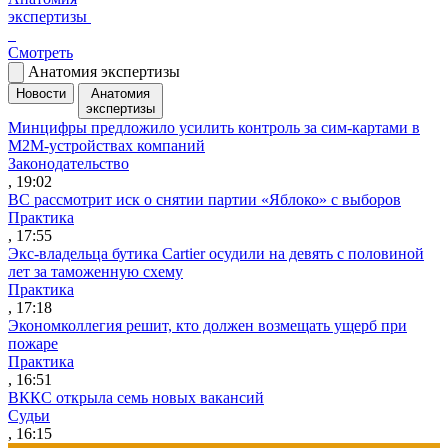
экспертизы
Смотреть
Анатомия экспертизы
Новости
Анатомия
экспертизы
Минцифры предложило усилить контроль за сим-картами в
M2M-устройствах компаний
Законодательство
, 19:02
ВС рассмотрит иск о снятии партии «Яблоко» с выборов
Практика
, 17:55
Экс-владельца бутика Cartier осудили на девять с половиной
лет за таможенную схему
Практика
, 17:18
Экономколлегия решит, кто должен возмещать ущерб при
пожаре
Практика
, 16:51
ВККС открыла семь новых вакансий
Судьи
, 16:15