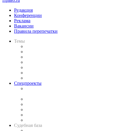
Право.ru
Редакция
Конференции
Реклама
Вакансии
Правила перепечатки
Темы
Практика
Законодательство
Процесс
Исследования
Рынок юридических услуг
Юридическое сообщество
Важнейшие правовые темы в прессе
Спецпроекты
Подкаст «В здравом уме
и твёрдой памяти»
Legal Design
Банкротная панорама
Советы для литигаторов
Сговоры на торгах
Авто
Судебная база
Картотека арбитражных дел