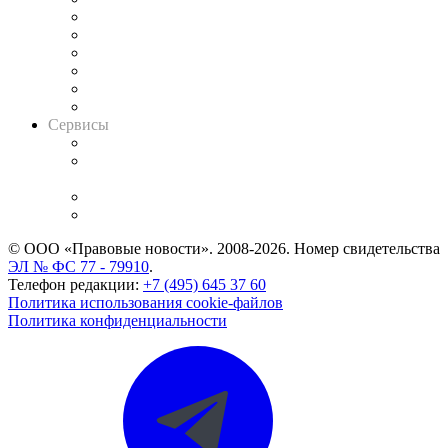
Решения арбитражных судов
Календарь рассмотрения арбитражных дел
Досье судей
Информация о судах
RSS лента новостей
Вакансии для юристов
Сервисы
Справочно-правовая система
Casebook: мониторинг дел
и компаний
Caselook: поиск и анализ практики
CASE.ONE: управление юридической службой
© ООО «Правовые новости». 2008-2026.
Номер свидетельства
ЭЛ № ФС 77 - 79910
.
Телефон редакции:
+7 (495) 645 37 60
Политика использования cookie-файлов
Политика конфиденциальности