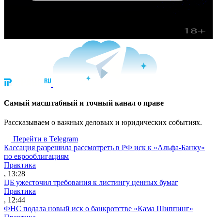
Cамый масштабный и точный канал о праве
Рассказываем о важных деловых и юридических событиях.
Перейти в Telegram
Кассация разрешила рассмотреть в РФ иск к «Альфа-Банку»
по еврооблигациям
Практика
, 13:28
ЦБ ужесточил требования к листингу ценных бумаг
Практика
, 12:44
ФНС подала новый иск о банкротстве «Кама Шиппинг»