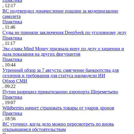
Практика
, 12:17
ВС подтвердил доначисление пошлин за модернизацию
самолета
Практика
, 11:46
Суды не приняли заключения DeepSeek по уголовному делу
Практика
, 11:17
Экс-глава Mind Money признала вину по делу о хищении и
дала показания на других фигурантов
Практика
, 10:44
Утренний обзор за 7 августа: смягчение банкротства для
селлеров и требования для статуса нацмодели ИИ
Обзор СМИ
, 09:22
Путин разрешил приватизацию аэропорта Шереметьево
Практика
, 19:07
Wildberries начнет страховать товары от ударов дронов
Практика
, 18:56
ВС уточнил, когда дело можно пересмотреть по вновь
открывшимся обстоятельствам