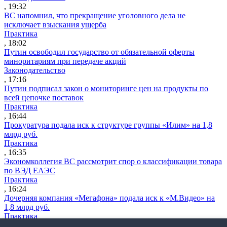
, 19:32
ВС напомнил, что прекращение уголовного дела не
исключает взыскания ущерба
Практика
, 18:02
Путин освободил государство от обязательной оферты
миноритариям при передаче акций
Законодательство
, 17:16
Путин подписал закон о мониторинге цен на продукты по
всей цепочке поставок
Практика
, 16:44
Прокуратура подала иск к структуре группы «Илим» на 1,8
млрд руб.
Практика
, 16:35
Экономколлегия ВС рассмотрит спор о классификации товара
по ВЭД ЕАЭС
Практика
, 16:24
Дочерняя компания «Мегафона» подала иск к «М.Видео» на
1,8 млрд руб.
Практика
, 15:50