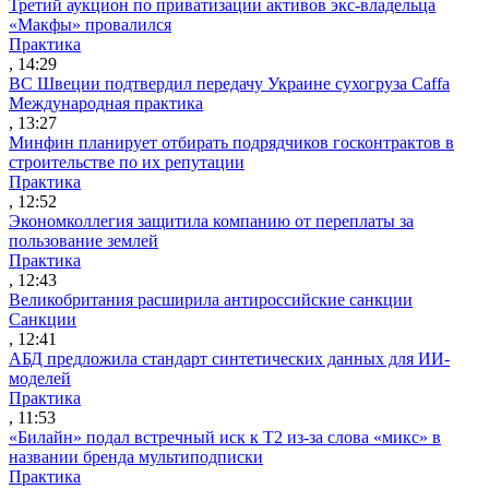
Третий аукцион по приватизации активов экс-владельца
«Макфы» провалился
Практика
, 14:29
ВС Швеции подтвердил передачу Украине сухогруза Caffa
Международная практика
, 13:27
Минфин планирует отбирать подрядчиков госконтрактов в
строительстве по их репутации
Практика
, 12:52
Экономколлегия защитила компанию от переплаты за
пользование землей
Практика
, 12:43
Великобритания расширила антироссийские санкции
Санкции
, 12:41
АБД предложила стандарт синтетических данных для ИИ-
моделей
Практика
, 11:53
«Билайн» подал встречный иск к Т2 из-за слова «микс» в
названии бренда мультиподписки
Практика