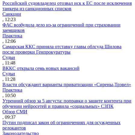
Российский судовладелец отозвал иск к ЕС после исключения
танкера из санкционных списков
Санкции
, 12:23
ФАС возбудила дело из-за ограничений при страховании
заемщиков
Практика
, 12:06
Самарская ККС приняла отставку главы облсуда Шилова
после проверки Генпрокуратуры
Судьи
, 11:48
ВККС открыла семь новых вакансий
Судьи
, 11:28
Власти обсуждают варианты приватизации «Сирены-Трэвел»
Практика
, 10:50
Утренний обзор за 5 августа: поправки о защите контента при
обучении нейросетей и правила «социальных» СЗПК
Обзор СМИ
, 09:37
Путин подписал закон об ограничениях для осужденных
релокантов
Законодательство