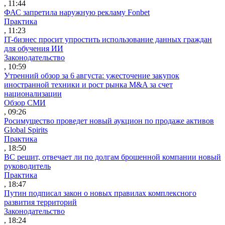
, 11:44
ФАС запретила наружную рекламу Fonbet
Практика
, 11:23
IT-бизнес просит упростить использование данных граждан
для обучения ИИ
Законодательство
, 10:59
Утренний обзор за 6 августа: ужесточение закупок
иностранной техники и рост рынка M&A за счет
национализации
Обзор СМИ
, 09:26
Росимущество проведет новый аукцион по продаже активов
Global Spirits
Практика
, 18:50
ВС решит, отвечает ли по долгам брошенной компании новый
руководитель
Практика
, 18:47
Путин подписал закон о новых правилах комплексного
развития территорий
Законодательство
, 18:24