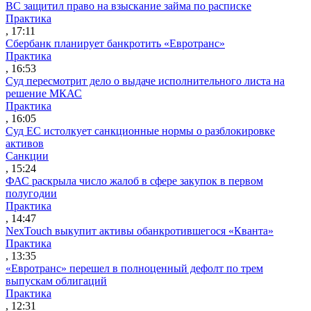
ВС защитил право на взыскание займа по расписке
Практика
, 17:11
Сбербанк планирует банкротить «Евротранс»
Практика
, 16:53
Суд пересмотрит дело о выдаче исполнительного листа на
решение МКАС
Практика
, 16:05
Суд ЕС истолкует санкционные нормы о разблокировке
активов
Санкции
, 15:24
ФАС раскрыла число жалоб в сфере закупок в первом
полугодии
Практика
, 14:47
NexTouch выкупит активы обанкротившегося «Кванта»
Практика
, 13:35
«Евротранс» перешел в полноценный дефолт по трем
выпускам облигаций
Практика
, 12:31