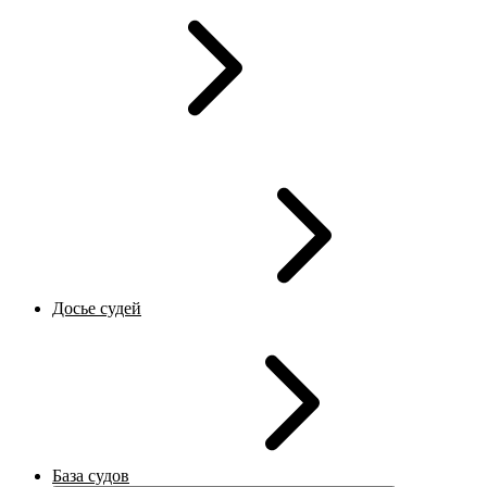
Досье судей
База судов