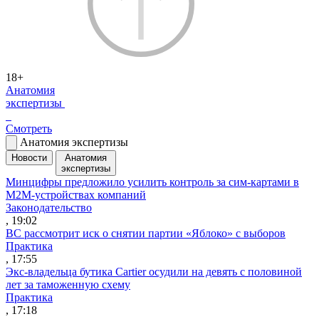
18+
Анатомия
экспертизы
Смотреть
Анатомия экспертизы
Новости
Анатомия
экспертизы
Минцифры предложило усилить контроль за сим-картами в
M2M-устройствах компаний
Законодательство
, 19:02
ВС рассмотрит иск о снятии партии «Яблоко» с выборов
Практика
, 17:55
Экс-владельца бутика Cartier осудили на девять с половиной
лет за таможенную схему
Практика
, 17:18