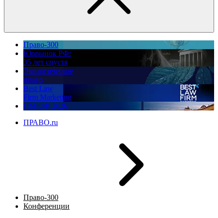
Право-300
Юррынок РФ:
35 лет спустя
Экологическое
право
Best Law
Firm Marketing
ПМЮФ 2026
ПРАВО.ru
Право-300
Конференции