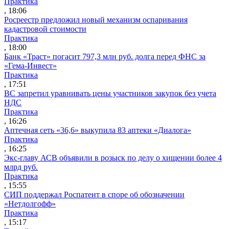
Практика
, 18:06
Росреестр предложил новый механизм оспаривания
кадастровой стоимости
Практика
, 18:00
Банк «Траст» погасит 797,3 млн руб. долга перед ФНС за
«Гема-Инвест»
Практика
, 17:51
ВС запретил уравнивать цены участников закупок без учета
НДС
Практика
, 16:26
Аптечная сеть «36,6» выкупила 83 аптеки «Диалога»
Практика
, 16:25
Экс-главу АСВ объявили в розыск по делу о хищении более 4
млрд руб.
Практика
, 15:55
СИП поддержал Роспатент в споре об обозначении
«Нетдолгофф»
Практика
, 15:17