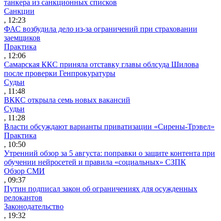
танкера из санкционных списков
Санкции
, 12:23
ФАС возбудила дело из-за ограничений при страховании
заемщиков
Практика
, 12:06
Самарская ККС приняла отставку главы облсуда Шилова
после проверки Генпрокуратуры
Судьи
, 11:48
ВККС открыла семь новых вакансий
Судьи
, 11:28
Власти обсуждают варианты приватизации «Сирены-Трэвел»
Практика
, 10:50
Утренний обзор за 5 августа: поправки о защите контента при
обучении нейросетей и правила «социальных» СЗПК
Обзор СМИ
, 09:37
Путин подписал закон об ограничениях для осужденных
релокантов
Законодательство
, 19:32