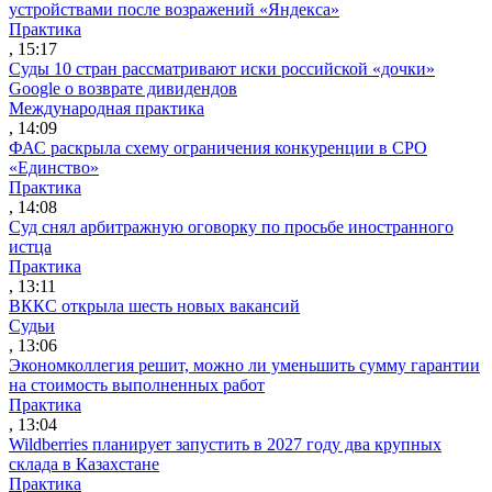
устройствами после возражений «Яндекса»
Практика
, 15:17
Суды 10 стран рассматривают иски российской «дочки»
Google о возврате дивидендов
Международная практика
, 14:09
ФАС раскрыла схему ограничения конкуренции в СРО
«Единство»
Практика
, 14:08
Суд снял арбитражную оговорку по просьбе иностранного
истца
Практика
, 13:11
ВККС открыла шесть новых вакансий
Судьи
, 13:06
Экономколлегия решит, можно ли уменьшить сумму гарантии
на стоимость выполненных работ
Практика
, 13:04
Wildberries планирует запустить в 2027 году два крупных
склада в Казахстане
Практика