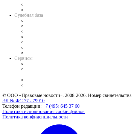
Сговоры на торгах
Авто
Судебная база
Картотека арбитражных дел
Решения арбитражных судов
Календарь рассмотрения арбитражных дел
Досье судей
Информация о судах
RSS лента новостей
Вакансии для юристов
Сервисы
Справочно-правовая система
Casebook: мониторинг дел
и компаний
Caselook: поиск и анализ практики
CASE.ONE: управление юридической службой
© ООО «Правовые новости». 2008-2026.
Номер свидетельства
ЭЛ № ФС 77 - 79910
.
Телефон редакции:
+7 (495) 645 37 60
Политика использования cookie-файлов
Политика конфиденциальности