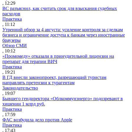
, 12:29
ВС разъяснил, как считать срок для взыскания судебных
расходов
Практика
, 11:12
Утренний обзор за 4 августа: усиление контроля за сделкам
бизнеса и ограничение доступа к банкам через иностранные
браузеры
Обзор СМИ
, 10:12
«Промомеду» отказали в принудительной лицензии на
препарат для терапии ВИЧ
Практика
, 19:21
В ГД внесли законопроект, разрешающий туристам
направлять претензии к турагентам
Законодательство
, 19:07
Бывшего гендиректора «Облкоммунэнерго» подозревают в
хищении 1 млрд руб.
Практика
, 17:59
ФАС возбудила дело против Apple
Практика
, 17:43