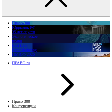
Право-300
Юррынок РФ:
35 лет спустя
Экологическое
право
Best Law
Firm Marketing
ПМЮФ 2026
ПРАВО.ru
Право-300
Конференции