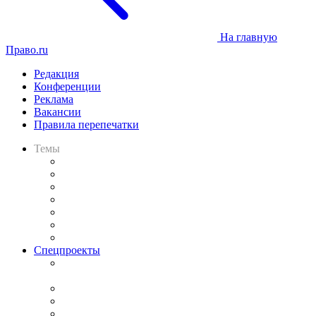
На главную
Право.ru
Редакция
Конференции
Реклама
Вакансии
Правила перепечатки
Темы
Практика
Законодательство
Процесс
Исследования
Рынок юридических услуг
Юридическое сообщество
Важнейшие правовые темы в прессе
Спецпроекты
Подкаст «В здравом уме
и твёрдой памяти»
Legal Design
Банкротная панорама
Советы для литигаторов