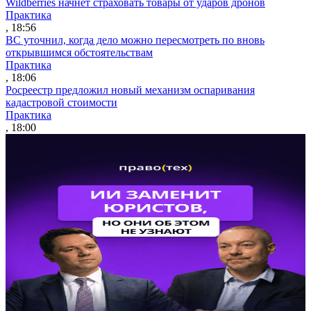
Wildberries начнет страховать товары от ударов дронов
Практика
, 18:56
ВС уточнил, когда дело можно пересмотреть по вновь
открывшимся обстоятельствам
Практика
, 18:06
Росреестр предложил новый механизм оспаривания
кадастровой стоимости
Практика
, 18:00