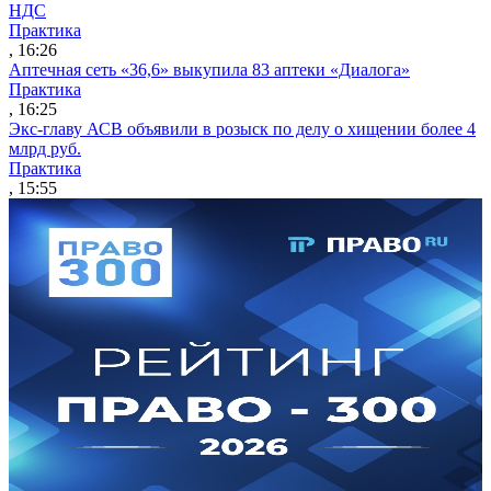
НДС
Практика
, 16:26
Аптечная сеть «36,6» выкупила 83 аптеки «Диалога»
Практика
, 16:25
Экс-главу АСВ объявили в розыск по делу о хищении более 4
млрд руб.
Практика
, 15:55