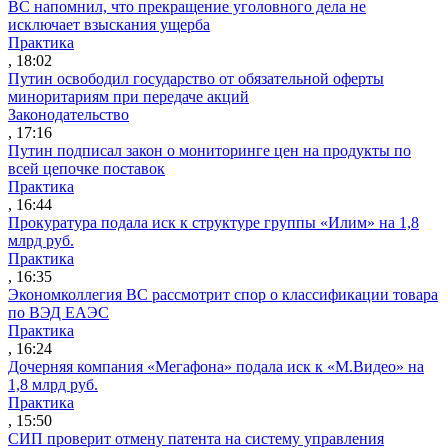
ВС напомнил, что прекращение уголовного дела не
исключает взыскания ущерба
Практика
, 18:02
Путин освободил государство от обязательной оферты
миноритариям при передаче акций
Законодательство
, 17:16
Путин подписал закон о мониторинге цен на продукты по
всей цепочке поставок
Практика
, 16:44
Прокуратура подала иск к структуре группы «Илим» на 1,8
млрд руб.
Практика
, 16:35
Экономколлегия ВС рассмотрит спор о классификации товара
по ВЭД ЕАЭС
Практика
, 16:24
Дочерняя компания «Мегафона» подала иск к «М.Видео» на
1,8 млрд руб.
Практика
, 15:50
СИП проверит отмену патента на систему управления