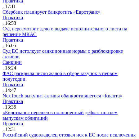
Практика
, 17:11
Сбербанк планирует банкротить «Евротранс»
Практика
, 16:53
Суд пересмотрит дело о выдаче исполнительного листа на
решение МКАС
Практика
, 16:05
Суд ЕС истолкует санкционные нормы о разблокировке
активов
Санкции
, 15:24
ФАС раскрыла число жалоб в сфере закупок в первом
полугодии
Практика
, 14:47
NexTouch выкупит активы обанкротившегося «Кванта»
Практика
, 13:35
«Евротранс» перешел в полноценный дефолт по трем
выпускам облигаций
Практика
, 12:31
Российский судовладелец отозвал иск к ЕС после исключения