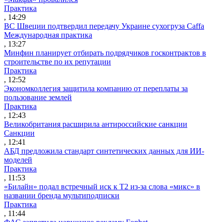
Практика
, 14:29
ВС Швеции подтвердил передачу Украине сухогруза Caffa
Международная практика
, 13:27
Минфин планирует отбирать подрядчиков госконтрактов в
строительстве по их репутации
Практика
, 12:52
Экономколлегия защитила компанию от переплаты за
пользование землей
Практика
, 12:43
Великобритания расширила антироссийские санкции
Санкции
, 12:41
АБД предложила стандарт синтетических данных для ИИ-
моделей
Практика
, 11:53
«Билайн» подал встречный иск к Т2 из-за слова «микс» в
названии бренда мультиподписки
Практика
, 11:44