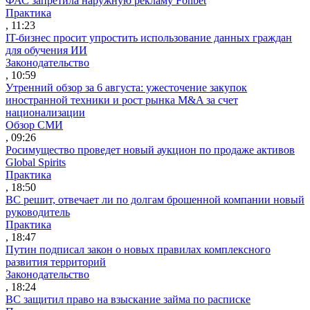
ФАС запретила наружную рекламу Fonbet
Практика
, 11:23
IT-бизнес просит упростить использование данных граждан
для обучения ИИ
Законодательство
, 10:59
Утренний обзор за 6 августа: ужесточение закупок
иностранной техники и рост рынка M&A за счет
национализации
Обзор СМИ
, 09:26
Росимущество проведет новый аукцион по продаже активов
Global Spirits
Практика
, 18:50
ВС решит, отвечает ли по долгам брошенной компании новый
руководитель
Практика
, 18:47
Путин подписал закон о новых правилах комплексного
развития территорий
Законодательство
, 18:24
ВС защитил право на взыскание займа по расписке