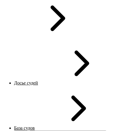
Досье судей
База судов