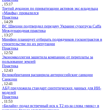
, 15:17
Третий аукцион по приватизации активов экс-владельца
«Макфы» провалился
Практика
, 14:29
ВС Швеции подтвердил передачу Украине сухогруза Caffa
Международная практика
, 13:27
Минфин планирует отбирать подрядчиков госконтрактов в
строительстве по их репутации
Практика
, 12:52
Экономколлегия защитила компанию от переплаты за
пользование землей
Практика
, 12:43
Великобритания расширила антироссийские санкции
Санкции
, 12:41
АБД предложила стандарт синтетических данных для ИИ-
моделей
Практика
, 11:53
«Билайн» подал встречный иск к Т2 из-за слова «микс» в