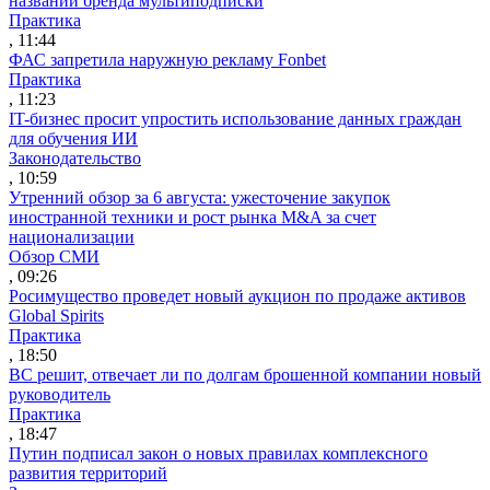
названии бренда мультиподписки
Практика
, 11:44
ФАС запретила наружную рекламу Fonbet
Практика
, 11:23
IT-бизнес просит упростить использование данных граждан
для обучения ИИ
Законодательство
, 10:59
Утренний обзор за 6 августа: ужесточение закупок
иностранной техники и рост рынка M&A за счет
национализации
Обзор СМИ
, 09:26
Росимущество проведет новый аукцион по продаже активов
Global Spirits
Практика
, 18:50
ВС решит, отвечает ли по долгам брошенной компании новый
руководитель
Практика
, 18:47
Путин подписал закон о новых правилах комплексного
развития территорий