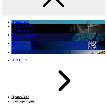
Право-300
Юррынок РФ:
35 лет спустя
Экологическое
право
Best Law
Firm Marketing
ПМЮФ 2026
ПРАВО.ru
Право-300
Конференции