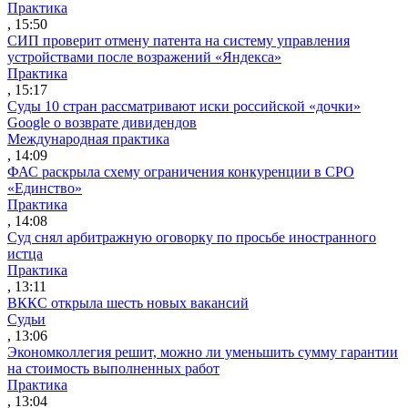
Практика
, 15:50
СИП проверит отмену патента на систему управления
устройствами после возражений «Яндекса»
Практика
, 15:17
Суды 10 стран рассматривают иски российской «дочки»
Google о возврате дивидендов
Международная практика
, 14:09
ФАС раскрыла схему ограничения конкуренции в СРО
«Единство»
Практика
, 14:08
Суд снял арбитражную оговорку по просьбе иностранного
истца
Практика
, 13:11
ВККС открыла шесть новых вакансий
Судьи
, 13:06
Экономколлегия решит, можно ли уменьшить сумму гарантии
на стоимость выполненных работ
Практика
, 13:04