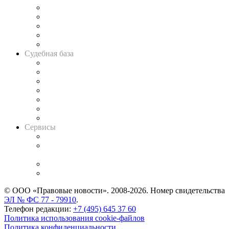
Legal Design
Банкротная панорама
Советы для литигаторов
Сговоры на торгах
Авто
Судебная база
Картотека арбитражных дел
Решения арбитражных судов
Календарь рассмотрения арбитражных дел
Досье судей
Информация о судах
RSS лента новостей
Вакансии для юристов
Сервисы
Справочно-правовая система
Casebook: мониторинг дел
и компаний
Caselook: поиск и анализ практики
CASE.ONE: управление юридической службой
© ООО «Правовые новости». 2008-2026.
Номер свидетельства
ЭЛ № ФС 77 - 79910
.
Телефон редакции:
+7 (495) 645 37 60
Политика использования cookie-файлов
Политика конфиденциальности