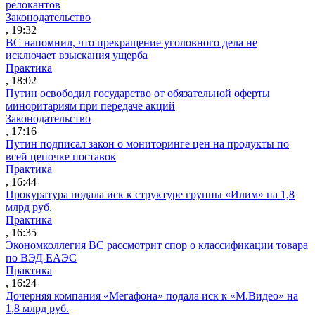
релокантов
Законодательство
, 19:32
ВС напомнил, что прекращение уголовного дела не
исключает взыскания ущерба
Практика
, 18:02
Путин освободил государство от обязательной оферты
миноритариям при передаче акций
Законодательство
, 17:16
Путин подписал закон о мониторинге цен на продукты по
всей цепочке поставок
Практика
, 16:44
Прокуратура подала иск к структуре группы «Илим» на 1,8
млрд руб.
Практика
, 16:35
Экономколлегия ВС рассмотрит спор о классификации товара
по ВЭД ЕАЭС
Практика
, 16:24
Дочерняя компания «Мегафона» подала иск к «М.Видео» на
1,8 млрд руб.