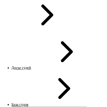
Досье судей
База судов