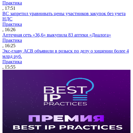
Практика
, 17:51
ВС запретил уравнивать цены участников закупок без учета
НДС
Практика
, 16:26
Аптечная сеть «36,6» выкупила 83 аптеки «Диалога»
Практика
, 16:25
Экс-главу АСВ объявили в розыск по делу о хищении более 4
млрд руб.
Практика
, 15:55