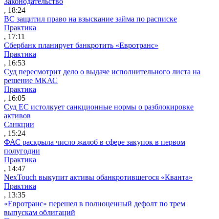
Законодательство
, 18:24
ВС защитил право на взыскание займа по расписке
Практика
, 17:11
Сбербанк планирует банкротить «Евротранс»
Практика
, 16:53
Суд пересмотрит дело о выдаче исполнительного листа на
решение МКАС
Практика
, 16:05
Суд ЕС истолкует санкционные нормы о разблокировке
активов
Санкции
, 15:24
ФАС раскрыла число жалоб в сфере закупок в первом
полугодии
Практика
, 14:47
NexTouch выкупит активы обанкротившегося «Кванта»
Практика
, 13:35
«Евротранс» перешел в полноценный дефолт по трем
выпускам облигаций