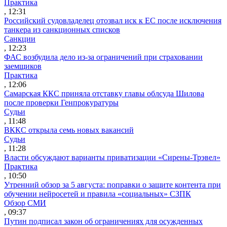
Практика
, 12:31
Российский судовладелец отозвал иск к ЕС после исключения
танкера из санкционных списков
Санкции
, 12:23
ФАС возбудила дело из-за ограничений при страховании
заемщиков
Практика
, 12:06
Самарская ККС приняла отставку главы облсуда Шилова
после проверки Генпрокуратуры
Судьи
, 11:48
ВККС открыла семь новых вакансий
Судьи
, 11:28
Власти обсуждают варианты приватизации «Сирены-Трэвел»
Практика
, 10:50
Утренний обзор за 5 августа: поправки о защите контента при
обучении нейросетей и правила «социальных» СЗПК
Обзор СМИ
, 09:37
Путин подписал закон об ограничениях для осужденных