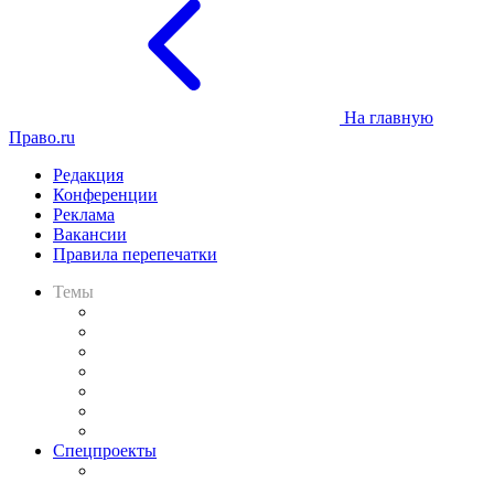
На главную
Право.ru
Редакция
Конференции
Реклама
Вакансии
Правила перепечатки
Темы
Практика
Законодательство
Процесс
Исследования
Рынок юридических услуг
Юридическое сообщество
Важнейшие правовые темы в прессе
Спецпроекты
Подкаст «В здравом уме
и твёрдой памяти»