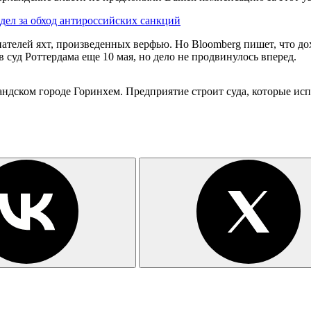
дел за обход антироссийских санкций
ателей яхт, произведенных верфью. Но Bloomberg пишет, что д
суд Роттердама еще 10 мая, но дело не продвинулось вперед.
ландском городе Горинхем. Предприятие строит суда, которые ис