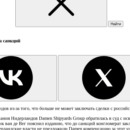
Найти
а санкций
ндов из-за того, что больше не может заключать сделки с россий
ания Нидерландов Damen Shipyards Group обратилась в суд с иск
к ван де Вег пояснил изданию, что до санкций конгломерат зак
рландские власти не предложили Damen компенсацию за этот у