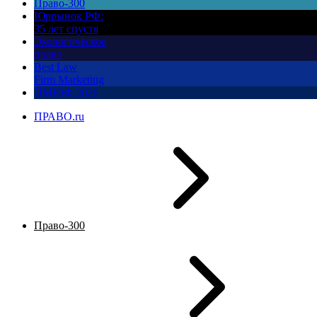
Право-300
Юррынок РФ:
35 лет спустя
Экологическое
право
Best Law
Firm Marketing
ПМЮФ 2026
ПРАВО.ru
Право-300