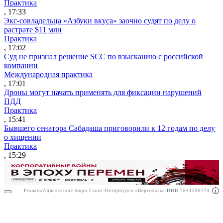
Практика
, 17:33
Экс-совладельца «Азбуки вкуса» заочно судят по делу о
растрате $11 млн
Практика
, 17:02
Суд не признал решение SCC по взысканию с российской
компании
Международная практика
, 17:01
Дроны могут начать применять для фиксации нарушений
ПДД
Практика
, 15:41
Бывшего сенатора Сабадаша приговорили к 12 годам по делу
о хищении
Практика
, 15:29
Реклама
Адвокатское бюро Санкт-Петербурга «Вертикаль» ИНН 7841290773
Реклама
ООО "Право.ру" ИНН: 7704835288