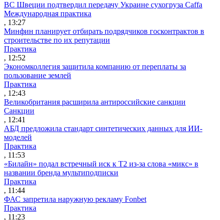
ВС Швеции подтвердил передачу Украине сухогруза Caffa
Международная практика
, 13:27
Минфин планирует отбирать подрядчиков госконтрактов в
строительстве по их репутации
Практика
, 12:52
Экономколлегия защитила компанию от переплаты за
пользование землей
Практика
, 12:43
Великобритания расширила антироссийские санкции
Санкции
, 12:41
АБД предложила стандарт синтетических данных для ИИ-
моделей
Практика
, 11:53
«Билайн» подал встречный иск к Т2 из-за слова «микс» в
названии бренда мультиподписки
Практика
, 11:44
ФАС запретила наружную рекламу Fonbet
Практика
, 11:23