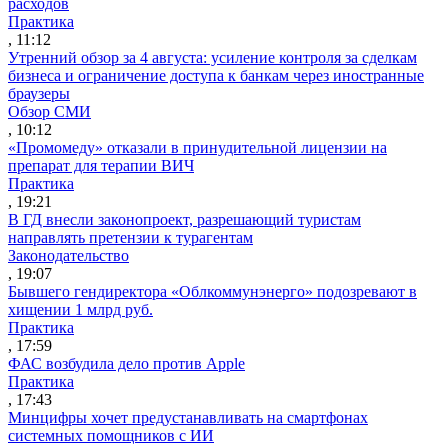
расходов
Практика
, 11:12
Утренний обзор за 4 августа: усиление контроля за сделкам
бизнеса и ограничение доступа к банкам через иностранные
браузеры
Обзор СМИ
, 10:12
«Промомеду» отказали в принудительной лицензии на
препарат для терапии ВИЧ
Практика
, 19:21
В ГД внесли законопроект, разрешающий туристам
направлять претензии к турагентам
Законодательство
, 19:07
Бывшего гендиректора «Облкоммунэнерго» подозревают в
хищении 1 млрд руб.
Практика
, 17:59
ФАС возбудила дело против Apple
Практика
, 17:43
Минцифры хочет предустанавливать на смартфонах
системных помощников с ИИ