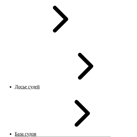
Досье судей
База судов