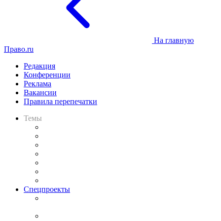
На главную
Право.ru
Редакция
Конференции
Реклама
Вакансии
Правила перепечатки
Темы
Практика
Законодательство
Процесс
Исследования
Рынок юридических услуг
Юридическое сообщество
Важнейшие правовые темы в прессе
Спецпроекты
Подкаст «В здравом уме
и твёрдой памяти»
Legal Design