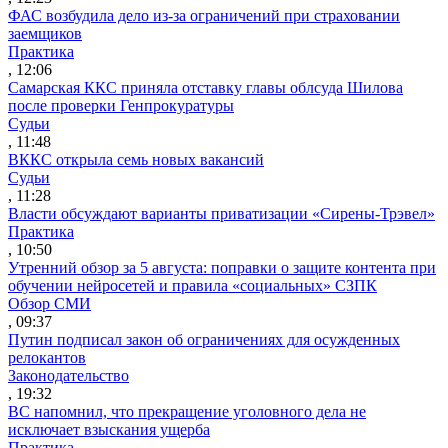
ФАС возбудила дело из-за ограничений при страховании
заемщиков
Практика
, 12:06
Самарская ККС приняла отставку главы облсуда Шилова
после проверки Генпрокуратуры
Судьи
, 11:48
ВККС открыла семь новых вакансий
Судьи
, 11:28
Власти обсуждают варианты приватизации «Сирены-Трэвел»
Практика
, 10:50
Утренний обзор за 5 августа: поправки о защите контента при
обучении нейросетей и правила «социальных» СЗПК
Обзор СМИ
, 09:37
Путин подписал закон об ограничениях для осужденных
релокантов
Законодательство
, 19:32
ВС напомнил, что прекращение уголовного дела не
исключает взыскания ущерба
Практика