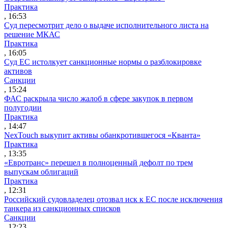
Практика
, 16:53
Суд пересмотрит дело о выдаче исполнительного листа на
решение МКАС
Практика
, 16:05
Суд ЕС истолкует санкционные нормы о разблокировке
активов
Санкции
, 15:24
ФАС раскрыла число жалоб в сфере закупок в первом
полугодии
Практика
, 14:47
NexTouch выкупит активы обанкротившегося «Кванта»
Практика
, 13:35
«Евротранс» перешел в полноценный дефолт по трем
выпускам облигаций
Практика
, 12:31
Российский судовладелец отозвал иск к ЕС после исключения
танкера из санкционных списков
Санкции
, 12:23