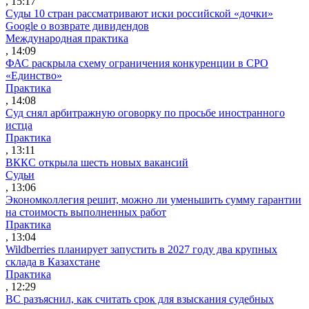
, 15:17
Суды 10 стран рассматривают иски российской «дочки»
Google о возврате дивидендов
Международная практика
, 14:09
ФАС раскрыла схему ограничения конкуренции в СРО
«Единство»
Практика
, 14:08
Суд снял арбитражную оговорку по просьбе иностранного
истца
Практика
, 13:11
ВККС открыла шесть новых вакансий
Судьи
, 13:06
Экономколлегия решит, можно ли уменьшить сумму гарантии
на стоимость выполненных работ
Практика
, 13:04
Wildberries планирует запустить в 2027 году два крупных
склада в Казахстане
Практика
, 12:29
ВС разъяснил, как считать срок для взыскания судебных