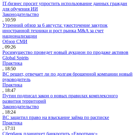
IT-бизнес просит упростить использование данных граждан
для обучения ИИ
Законодательство
, 10:59
Утренний обзор за 6 августа: ужесточение закупок
иностранной техники и рост рынка M&A за счет
национализации
Обзор СМИ
, 09:26
Росимущество проведет новый аукцион по продаже активов
Global Spirits
Практика
, 18:50
ВС решит, отвечает ли по долгам брошенной компании новый
руководитель
Практика
, 18:47
Путин подписал закон о новых правилах комплексного
развития территорий
Законодательство
, 18:24
ВС защитил право на взыскание займа по расписке
Практика
, 17:11
Сбербанк планирует банкротить «Евротранс»