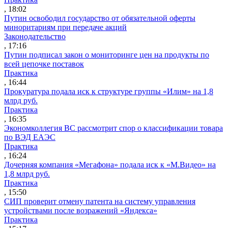
, 18:02
Путин освободил государство от обязательной оферты
миноритариям при передаче акций
Законодательство
, 17:16
Путин подписал закон о мониторинге цен на продукты по
всей цепочке поставок
Практика
, 16:44
Прокуратура подала иск к структуре группы «Илим» на 1,8
млрд руб.
Практика
, 16:35
Экономколлегия ВС рассмотрит спор о классификации товара
по ВЭД ЕАЭС
Практика
, 16:24
Дочерняя компания «Мегафона» подала иск к «М.Видео» на
1,8 млрд руб.
Практика
, 15:50
СИП проверит отмену патента на систему управления
устройствами после возражений «Яндекса»
Практика