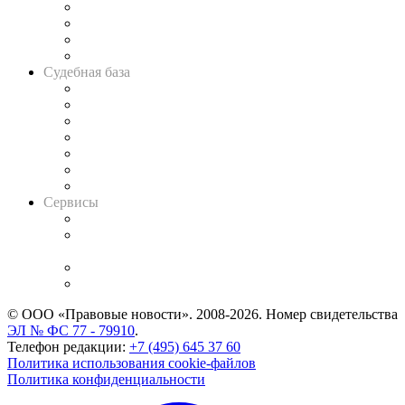
Банкротная панорама
Советы для литигаторов
Сговоры на торгах
Авто
Судебная база
Картотека арбитражных дел
Решения арбитражных судов
Календарь рассмотрения арбитражных дел
Досье судей
Информация о судах
RSS лента новостей
Вакансии для юристов
Сервисы
Справочно-правовая система
Casebook: мониторинг дел
и компаний
Caselook: поиск и анализ практики
CASE.ONE: управление юридической службой
© ООО «Правовые новости». 2008-2026.
Номер свидетельства
ЭЛ № ФС 77 - 79910
.
Телефон редакции:
+7 (495) 645 37 60
Политика использования cookie-файлов
Политика конфиденциальности