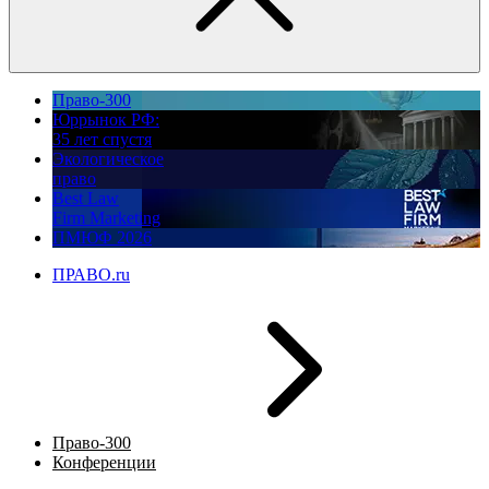
Право-300
Юррынок РФ:
35 лет спустя
Экологическое
право
Best Law
Firm Marketing
ПМЮФ 2026
ПРАВО.ru
Право-300
Конференции