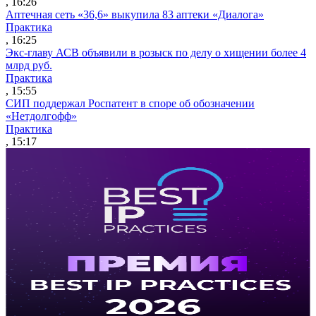
, 16:26
Аптечная сеть «36,6» выкупила 83 аптеки «Диалога»
Практика
, 16:25
Экс-главу АСВ объявили в розыск по делу о хищении более 4
млрд руб.
Практика
, 15:55
СИП поддержал Роспатент в споре об обозначении
«Нетдолгофф»
Практика
, 15:17