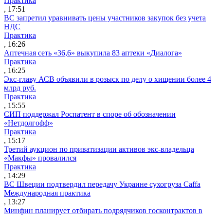
Практика
, 17:51
ВС запретил уравнивать цены участников закупок без учета
НДС
Практика
, 16:26
Аптечная сеть «36,6» выкупила 83 аптеки «Диалога»
Практика
, 16:25
Экс-главу АСВ объявили в розыск по делу о хищении более 4
млрд руб.
Практика
, 15:55
СИП поддержал Роспатент в споре об обозначении
«Нетдолгофф»
Практика
, 15:17
Третий аукцион по приватизации активов экс-владельца
«Макфы» провалился
Практика
, 14:29
ВС Швеции подтвердил передачу Украине сухогруза Caffa
Международная практика
, 13:27
Минфин планирует отбирать подрядчиков госконтрактов в