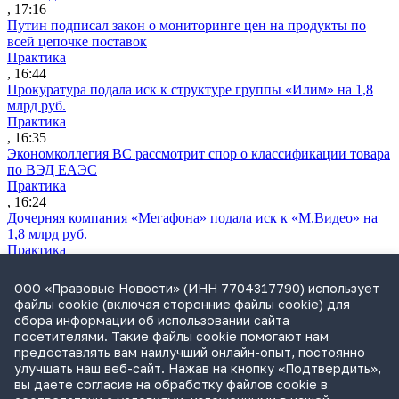
, 17:16
Путин подписал закон о мониторинге цен на продукты по
всей цепочке поставок
Практика
, 16:44
Прокуратура подала иск к структуре группы «Илим» на 1,8
млрд руб.
Практика
, 16:35
Экономколлегия ВС рассмотрит спор о классификации товара
по ВЭД ЕАЭС
Практика
, 16:24
Дочерняя компания «Мегафона» подала иск к «М.Видео» на
1,8 млрд руб.
Практика
, 15:50
СИП проверит отмену патента на систему управления
ООО «Правовые Новости» (ИНН 7704317790) использует
устройствами после возражений «Яндекса»
файлы cookie (включая сторонние файлы cookie) для
Практика
сбора информации об использовании сайта
, 15:17
посетителями. Такие файлы cookie помогают нам
Суды 10 стран рассматривают иски российской «дочки»
предоставлять вам наилучший онлайн-опыт, постоянно
Google о возврате дивидендов
улучшать наш веб-сайт. Нажав на кнопку «Подтвердить»,
Международная практика
вы даете согласие на обработку файлов cookie в
, 14:09