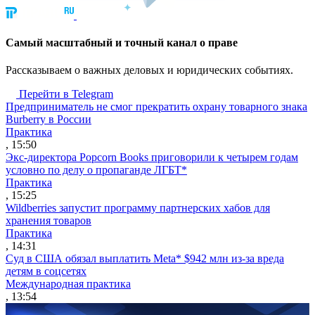
Cамый масштабный и точный канал о праве
Рассказываем о важных деловых и юридических событиях.
Перейти в Telegram
Предприниматель не смог прекратить охрану товарного знака
Burberry в России
Практика
, 15:50
Экс-директора Popcorn Books приговорили к четырем годам
условно по делу о пропаганде ЛГБТ*
Практика
, 15:25
Wildberries запустит программу партнерских хабов для
хранения товаров
Практика
, 14:31
Суд в США обязал выплатить Meta* $942 млн из-за вреда
детям в соцсетях
Международная практика
, 13:54