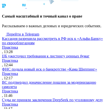
Cамый масштабный и точный канал о праве
Рассказываем о важных деловых и юридических событиях.
Перейти в Telegram
Кассация разрешила рассмотреть в РФ иск к «Альфа-Банку»
по еврооблигациям
Практика
, 13:28
ЦБ ужесточил требования к листингу ценных бумаг
Практика
, 12:44
ФНС подала новый иск о банкротстве «Кама Шиппинг»
Практика
, 12:17
ВС подтвердил доначисление пошлин за модернизацию
самолета
Практика
, 11:46
Суды не приняли заключения DeepSeek по уголовному делу
Практика
, 11:17