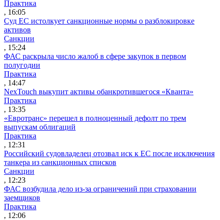
Практика
, 16:05
Суд ЕС истолкует санкционные нормы о разблокировке
активов
Санкции
, 15:24
ФАС раскрыла число жалоб в сфере закупок в первом
полугодии
Практика
, 14:47
NexTouch выкупит активы обанкротившегося «Кванта»
Практика
, 13:35
«Евротранс» перешел в полноценный дефолт по трем
выпускам облигаций
Практика
, 12:31
Российский судовладелец отозвал иск к ЕС после исключения
танкера из санкционных списков
Санкции
, 12:23
ФАС возбудила дело из-за ограничений при страховании
заемщиков
Практика
, 12:06