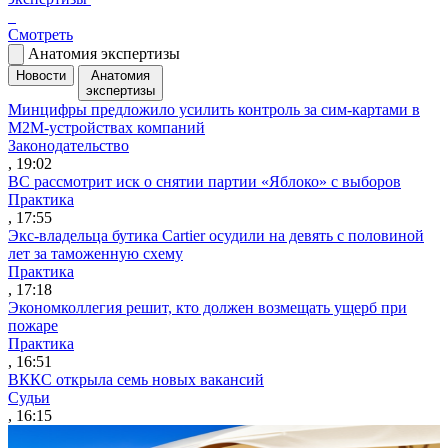
Смотреть
Анатомия экспертизы
Новости
Анатомия
экспертизы
Минцифры предложило усилить контроль за сим-картами в
M2M-устройствах компаний
Законодательство
, 19:02
ВС рассмотрит иск о снятии партии «Яблоко» с выборов
Практика
, 17:55
Экс-владельца бутика Cartier осудили на девять с половиной
лет за таможенную схему
Практика
, 17:18
Экономколлегия решит, кто должен возмещать ущерб при
пожаре
Практика
, 16:51
ВККС открыла семь новых вакансий
Судьи
, 16:15