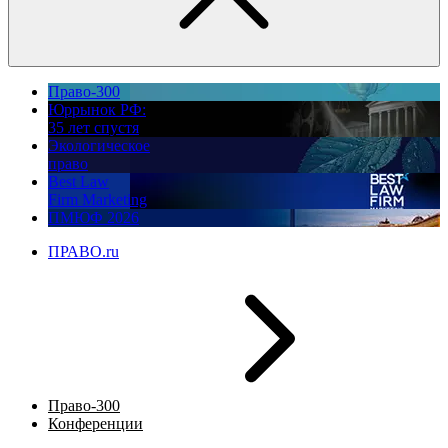
Право-300
Юррынок РФ:
35 лет спустя
Экологическое
право
Best Law
Firm Marketing
ПМЮФ 2026
ПРАВО.ru
Право-300
Конференции