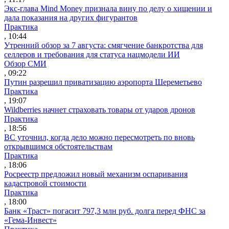
Экс-глава Mind Money признала вину по делу о хищении и
дала показания на других фигурантов
Практика
, 10:44
Утренний обзор за 7 августа: смягчение банкротства для
селлеров и требования для статуса нацмодели ИИ
Обзор СМИ
, 09:22
Путин разрешил приватизацию аэропорта Шереметьево
Практика
, 19:07
Wildberries начнет страховать товары от ударов дронов
Практика
, 18:56
ВС уточнил, когда дело можно пересмотреть по вновь
открывшимся обстоятельствам
Практика
, 18:06
Росреестр предложил новый механизм оспаривания
кадастровой стоимости
Практика
, 18:00
Банк «Траст» погасит 797,3 млн руб. долга перед ФНС за
«Гема-Инвест»