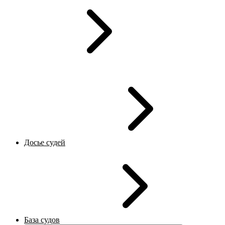
Досье судей
База судов