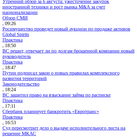
Утренний обзор за 6 августа: ужесточение закупок
иностранной техники и рост рынка M&A за счет
национализации
Обзор СМИ
, 09:26
Росимущество проведет новый аукцион по продаже активов
Global Spirits
Практика
, 18:50
ВС решит, отвечает ли по долгам брошенной компании новый
руководитель
Практика
, 18:47
Путин подписал закон о новых правилах комплексного
развития территорий
Законодательство
, 18:24
ВС защитил право на взыскание займа по расписке
Практика
, 17:11
Сбербанк планирует банкротить «Евротранс»
Практика
, 16:53
Суд пересмотрит дело о выдаче исполнительного листа на
решение МКАС