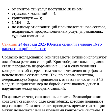
от агентов финуслуг поступило 38 писем;
страховых компаний — 4;
криптобирж — 3;
СМИ — 2;
по одному от организаций производственного сектора,
подрядчиков профессиональных услуг, управляющих
суднами компаний.
Санкции
24 февраля 2025
Юристы оценили влияние 16-го
пакета санкций на бизнес
Согласно исследованию, криптовалюты активно используют
для обхода режимов санкций. Криптобиржи только недавно
стали передавать информацию в OFSI в силу усиления
контроля в этой сфере, в том числе начисления штрафов за
неисполнение обязанности. Так, по словам агентства,
американскую биржу привлекли к ответственности на $4,3
млрд за непринятие мер по борьбе с отмыванием денег и
нарушение международных санкций.
По данным отчета, санкционный список Великобритании
содержит сведения о ряде криптобирж, которые подпадают
под санкции. Они позволяют проводить прямые транзакции
между пользователями за пределами банковской системы. В