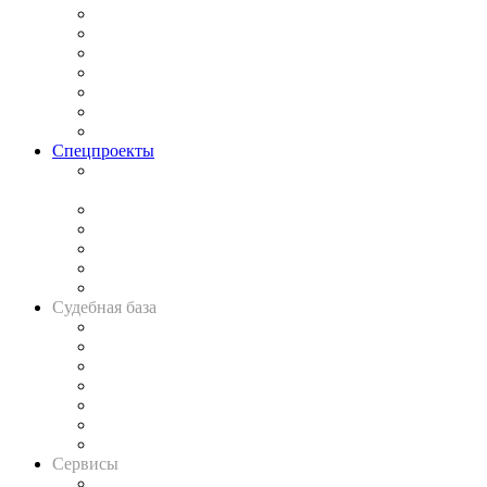
Практика
Законодательство
Процесс
Исследования
Рынок юридических услуг
Юридическое сообщество
Важнейшие правовые темы в прессе
Спецпроекты
Подкаст «В здравом уме
и твёрдой памяти»
Legal Design
Банкротная панорама
Советы для литигаторов
Сговоры на торгах
Авто
Судебная база
Картотека арбитражных дел
Решения арбитражных судов
Календарь рассмотрения арбитражных дел
Досье судей
Информация о судах
RSS лента новостей
Вакансии для юристов
Сервисы
Справочно-правовая система