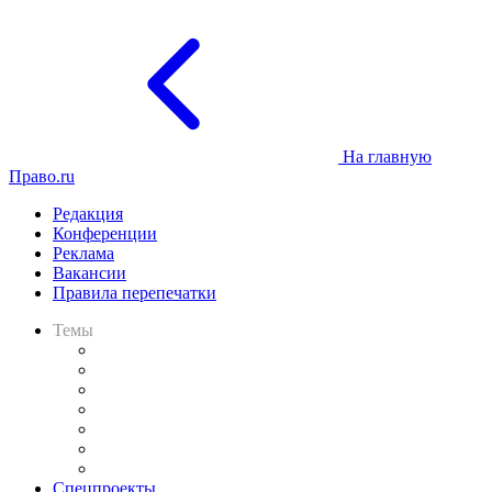
На главную
Право.ru
Редакция
Конференции
Реклама
Вакансии
Правила перепечатки
Темы
Практика
Законодательство
Процесс
Исследования
Рынок юридических услуг
Юридическое сообщество
Важнейшие правовые темы в прессе
Спецпроекты