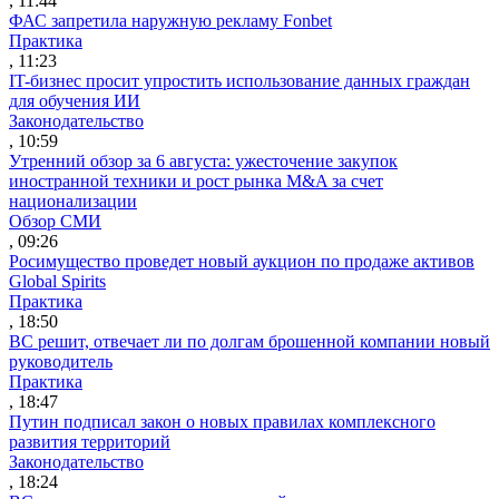
, 11:44
ФАС запретила наружную рекламу Fonbet
Практика
, 11:23
IT-бизнес просит упростить использование данных граждан
для обучения ИИ
Законодательство
, 10:59
Утренний обзор за 6 августа: ужесточение закупок
иностранной техники и рост рынка M&A за счет
национализации
Обзор СМИ
, 09:26
Росимущество проведет новый аукцион по продаже активов
Global Spirits
Практика
, 18:50
ВС решит, отвечает ли по долгам брошенной компании новый
руководитель
Практика
, 18:47
Путин подписал закон о новых правилах комплексного
развития территорий
Законодательство
, 18:24