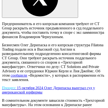
Предприниматель и его кипрская компания требуют от CT
Group раскрыть источник предъявленного в суд поддельного
документа, чтобы поставить точку в споре с экс-замминистра
финансов Владимиром Чернухиным.
Бизнесмен Олег Дерипаска и его кипрская структура Filatona
Trading подали иск в Высокий суд Англии к
разведывательному подразделению консалтинговой фирмы
CT Group. Они требуют раскрыть источник поддельного
документа, связанного со спором о «Трехгорной
мануфактуре». Ответчики по делу: CT Solutions and Private
Advisory и ее сотрудники Юджин Керли и Лия Джеймс. Об
этом
сообщили
«Ведомости», у которых в распоряжении есть
текст заявления.
Процесс
15 октября 2024
Олег Дерипаска выиграл суд у
американской юрфирмы
В сомнительном документе завысили стоимость «Трехгорной
мануфактуры». На этом основании к Дерипаске ранее