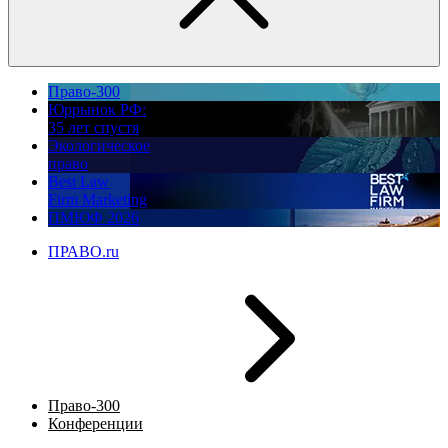
Право-300
Юррынок РФ:
35 лет спустя
Экологическое
право
Best Law
Firm Marketing
ПМЮФ 2026
ПРАВО.ru
Право-300
Конференции