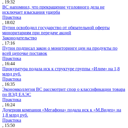
, 19:32
ВС напомнил, что прекращение уголовного дела не
исключает взыскания ущерба
Практика
, 18:02
Путин освободил государство от обязательной оферты
миноритариям при передаче акций
Законодательство
, 17:16
Путин подписал закон о мониторинге цен на продукты по
всей цепочке поставок
Практика
, 16:44
Прокуратура подала иск к структуре группы «Илим» на 1,8
млрд руб.
Практика
, 16:35
Экономколлегия ВС рассмотрит спор о классификации товара
по ВЭД ЕАЭС
Практика
, 16:24
Дочерняя компания «Мегафона» подала иск к «М.Видео» на
1,8 млрд руб.
Практика
, 15:50