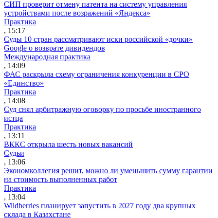
СИП проверит отмену патента на систему управления
устройствами после возражений «Яндекса»
Практика
, 15:17
Суды 10 стран рассматривают иски российской «дочки»
Google о возврате дивидендов
Международная практика
, 14:09
ФАС раскрыла схему ограничения конкуренции в СРО
«Единство»
Практика
, 14:08
Суд снял арбитражную оговорку по просьбе иностранного
истца
Практика
, 13:11
ВККС открыла шесть новых вакансий
Судьи
, 13:06
Экономколлегия решит, можно ли уменьшить сумму гарантии
на стоимость выполненных работ
Практика
, 13:04
Wildberries планирует запустить в 2027 году два крупных
склада в Казахстане