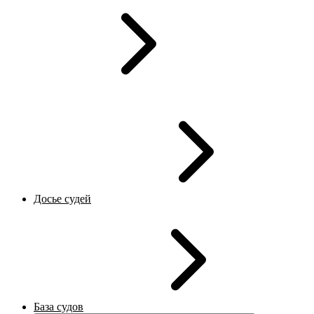
Досье судей
База судов