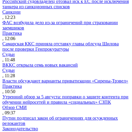
Российский судовладелец отозвал иск к ЕС после исключения
танкера из санкционных списков
Санкции
, 12:23
ФАС возбудила дело из-за ограничений при страховании
заемщиков
Практика
, 12:06
Самарская ККС приняла отставку главы облсуда Шилова
после проверки Генпрокуратуры
Судьи
, 11:48
ВККС открыла семь новых вакансий
Судьи
, 11:28
Власти обсуждают варианты приватизации «Сирены-Трэвел»
Практика
, 10:50
Утренний обзор за 5 августа: поправки о защите контента при
обучении нейросетей и правила «социальных» СЗПК
Обзор СМИ
, 09:37
Путин подписал закон об ограничениях для осужденных
релокантов
Законодательство