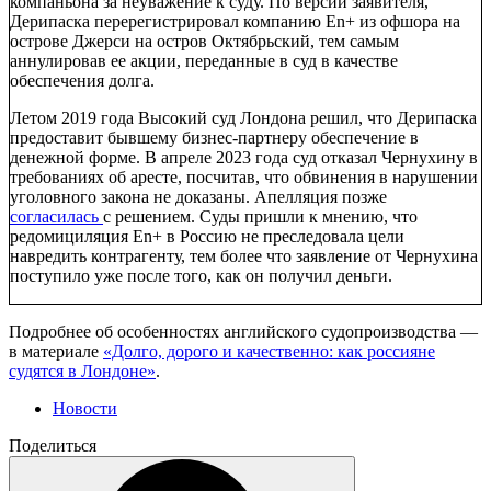
компаньона за неуважение к суду. По версии заявителя,
Дерипаска перерегистрировал компанию En+ из офшора на
острове Джерси на остров Октябрьский, тем самым
аннулировав ее акции, переданные в суд в качестве
обеспечения долга.
Летом 2019 года Высокий суд Лондона решил, что Дерипаска
предоставит бывшему бизнес-партнеру обеспечение в
денежной форме. В апреле 2023 года суд отказал Чернухину в
требованиях об аресте, посчитав, что обвинения в нарушении
уголовного закона не доказаны. Апелляция позже
согласилась
с решением. Суды пришли к мнению, что
редомициляция En+ в Россию не преследовала цели
навредить контрагенту, тем более что заявление от Чернухина
поступило уже после того, как он получил деньги.
Подробнее об особенностях английского судопроизводства —
в материале
«Долго, дорого и качественно: как россияне
судятся в Лондоне»
.
Новости
Поделиться