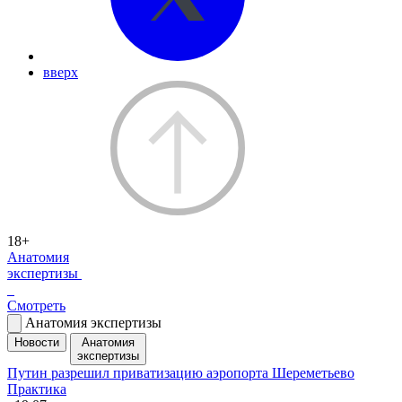
вверх
18+
Анатомия
экспертизы
Смотреть
Анатомия экспертизы
Новости
Анатомия
экспертизы
Путин разрешил приватизацию аэропорта Шереметьево
Практика