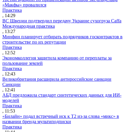
«Макфы» провалился
Практика
, 14:29
ВС Швеции подтвердил передачу Украине сухогруза Caffa
Международная практика
, 13:27
Минфин планирует отбирать подрядчиков госконтрактов в
строительстве по их репутации
Практика
, 12:52
Экономколлегия защитила компанию от переплаты за
пользование землей
Практика
, 12:43
Великобритания расширила антироссийские санкции
Санкции
, 12:41
АБД предложила стандарт синтетических данных для ИИ-
моделей
Практика
, 11:53
«Билайн» подал встречный иск к Т2 из-за слова «микс» в
названии бренда мультиподписки
Практика