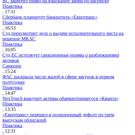
ВС защитил право на взыскание займа по расписке
Практика
, 17:11
Сбербанк планирует банкротить «Евротранс»
Практика
, 16:53
Суд пересмотрит дело о выдаче исполнительного листа на
решение МКАС
Практика
, 16:05
Суд ЕС истолкует санкционные нормы о разблокировке
активов
Санкции
, 15:24
ФАС раскрыла число жалоб в сфере закупок в первом
полугодии
Практика
, 14:47
NexTouch выкупит активы обанкротившегося «Кванта»
Практика
, 13:35
«Евротранс» перешел в полноценный дефолт по трем
выпускам облигаций
Практика
, 12:31