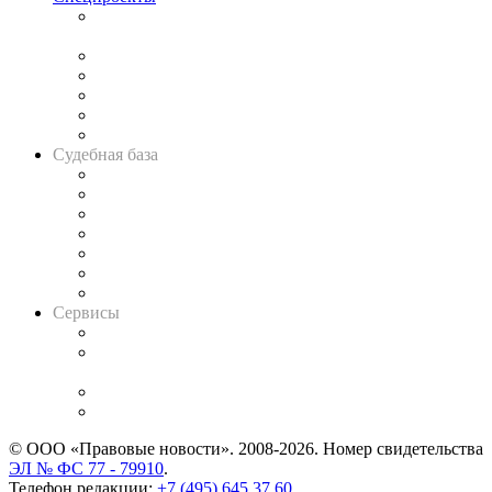
Подкаст «В здравом уме
и твёрдой памяти»
Legal Design
Банкротная панорама
Советы для литигаторов
Сговоры на торгах
Авто
Судебная база
Картотека арбитражных дел
Решения арбитражных судов
Календарь рассмотрения арбитражных дел
Досье судей
Информация о судах
RSS лента новостей
Вакансии для юристов
Сервисы
Справочно-правовая система
Casebook: мониторинг дел
и компаний
Caselook: поиск и анализ практики
CASE.ONE: управление юридической службой
© ООО «Правовые новости». 2008-2026.
Номер свидетельства
ЭЛ № ФС 77 - 79910
.
Телефон редакции:
+7 (495) 645 37 60