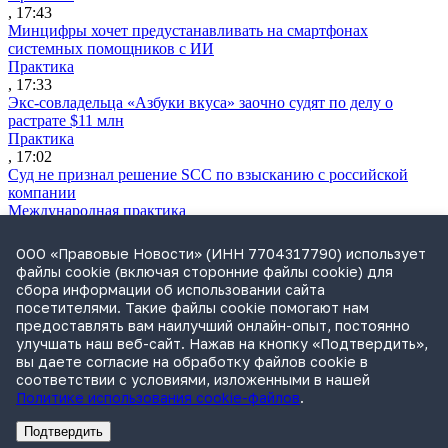
, 17:43
Минцифры хочет предустанавливать на смартфонах
системных помощников с ИИ
Практика
, 17:33
Экс-совладельца «Азбуки вкуса» заочно судят по делу о
растрате $11 млн
Практика
, 17:02
Суд не признал решение SCC по взысканию с российской
компании
Международная практика
, 17:01
Дроны могут начать применять для фиксации нарушений
ООО «Правовые Новости» (ИНН 7704317790) использует
ПДД
файлы cookie (включая сторонние файлы cookie) для
Практика
сбора информации об использовании сайта
, 15:41
посетителями. Такие файлы cookie помогают нам
Бывшего сенатора Сабадаша приговорили к 12 годам по делу
предоставлять вам наилучший онлайн-опыт, постоянно
о хищении
улучшать наш веб-сайт. Нажав на кнопку «Подтвердить»,
Практика
вы даете согласие на обработку файлов cookie в
, 15:29
соответствии с условиями, изложенными в нашей
Политике использования cookie-файлов
.
Подтвердить
Реклама
Адвокатское бюро Санкт-Петербурга «Вертикаль» ИНН 7841290773
Реклама
АО"Право.ру" ИНН: 7708095468