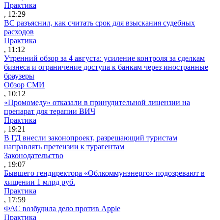
Практика
, 12:29
ВС разъяснил, как считать срок для взыскания судебных
расходов
Практика
, 11:12
Утренний обзор за 4 августа: усиление контроля за сделкам
бизнеса и ограничение доступа к банкам через иностранные
браузеры
Обзор СМИ
, 10:12
«Промомеду» отказали в принудительной лицензии на
препарат для терапии ВИЧ
Практика
, 19:21
В ГД внесли законопроект, разрешающий туристам
направлять претензии к турагентам
Законодательство
, 19:07
Бывшего гендиректора «Облкоммунэнерго» подозревают в
хищении 1 млрд руб.
Практика
, 17:59
ФАС возбудила дело против Apple
Практика