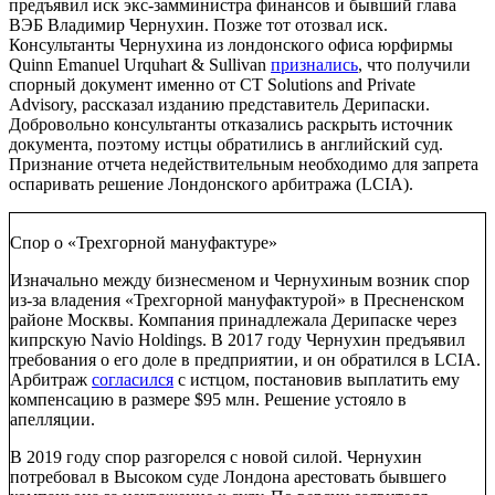
предъявил иск экс-замминистра финансов и бывший глава
ВЭБ Владимир Чернухин. Позже тот отозвал иск.
Консультанты Чернухина из лондонского офиса юрфирмы
Quinn Emanuel Urquhart & Sullivan
признались
, что получили
спорный документ именно от CT Solutions and Private
Advisory, рассказал изданию представитель Дерипаски.
Добровольно консультанты отказались раскрыть источник
документа, поэтому истцы обратились в английский суд.
Признание отчета недействительным необходимо для запрета
оспаривать решение Лондонского арбитража (LCIA).
Спор о «Трехгорной мануфактуре»
Изначально между бизнесменом и Чернухиным возник спор
из-за владения «Трехгорной мануфактурой» в Пресненском
районе Москвы. Компания принадлежала Дерипаске через
кипрскую Navio Holdings. В 2017 году Чернухин предъявил
требования о его доле в предприятии, и он обратился в LCIA.
Арбитраж
согласился
с истцом, постановив выплатить ему
компенсацию в размере $95 млн. Решение устояло в
апелляции.
В 2019 году спор разгорелся с новой силой. Чернухин
потребовал в Высоком суде Лондона арестовать бывшего