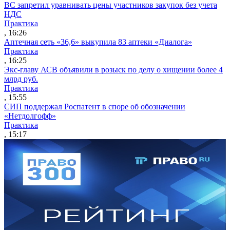
ВС запретил уравнивать цены участников закупок без учета
НДС
Практика
, 16:26
Аптечная сеть «36,6» выкупила 83 аптеки «Диалога»
Практика
, 16:25
Экс-главу АСВ объявили в розыск по делу о хищении более 4
млрд руб.
Практика
, 15:55
СИП поддержал Роспатент в споре об обозначении
«Нетдолгофф»
Практика
, 15:17