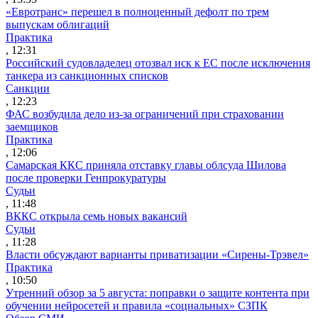
«Евротранс» перешел в полноценный дефолт по трем
выпускам облигаций
Практика
, 12:31
Российский судовладелец отозвал иск к ЕС после исключения
танкера из санкционных списков
Санкции
, 12:23
ФАС возбудила дело из-за ограничений при страховании
заемщиков
Практика
, 12:06
Самарская ККС приняла отставку главы облсуда Шилова
после проверки Генпрокуратуры
Судьи
, 11:48
ВККС открыла семь новых вакансий
Судьи
, 11:28
Власти обсуждают варианты приватизации «Сирены-Трэвел»
Практика
, 10:50
Утренний обзор за 5 августа: поправки о защите контента при
обучении нейросетей и правила «социальных» СЗПК