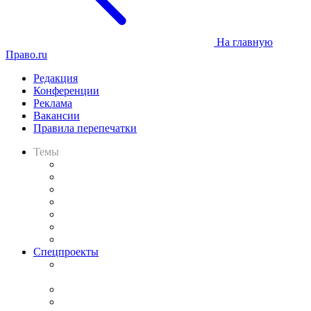
На главную
Право.ru
Редакция
Конференции
Реклама
Вакансии
Правила перепечатки
Темы
Практика
Законодательство
Процесс
Исследования
Рынок юридических услуг
Юридическое сообщество
Важнейшие правовые темы в прессе
Спецпроекты
Подкаст «В здравом уме
и твёрдой памяти»
Legal Design
Банкротная панорама