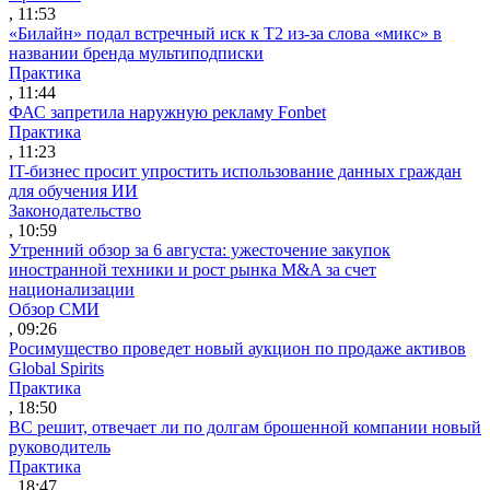
, 11:53
«Билайн» подал встречный иск к Т2 из-за слова «микс» в
названии бренда мультиподписки
Практика
, 11:44
ФАС запретила наружную рекламу Fonbet
Практика
, 11:23
IT-бизнес просит упростить использование данных граждан
для обучения ИИ
Законодательство
, 10:59
Утренний обзор за 6 августа: ужесточение закупок
иностранной техники и рост рынка M&A за счет
национализации
Обзор СМИ
, 09:26
Росимущество проведет новый аукцион по продаже активов
Global Spirits
Практика
, 18:50
ВС решит, отвечает ли по долгам брошенной компании новый
руководитель
Практика
, 18:47