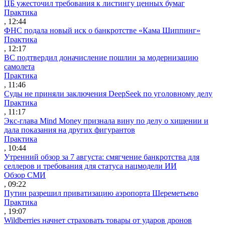
ЦБ ужесточил требования к листингу ценных бумаг
Практика
, 12:44
ФНС подала новый иск о банкротстве «Кама Шиппинг»
Практика
, 12:17
ВС подтвердил доначисление пошлин за модернизацию
самолета
Практика
, 11:46
Суды не приняли заключения DeepSeek по уголовному делу
Практика
, 11:17
Экс-глава Mind Money признала вину по делу о хищении и
дала показания на других фигурантов
Практика
, 10:44
Утренний обзор за 7 августа: смягчение банкротства для
селлеров и требования для статуса нацмодели ИИ
Обзор СМИ
, 09:22
Путин разрешил приватизацию аэропорта Шереметьево
Практика
, 19:07
Wildberries начнет страховать товары от ударов дронов