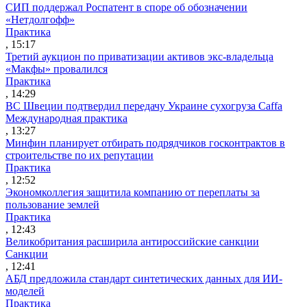
СИП поддержал Роспатент в споре об обозначении
«Нетдолгофф»
Практика
, 15:17
Третий аукцион по приватизации активов экс-владельца
«Макфы» провалился
Практика
, 14:29
ВС Швеции подтвердил передачу Украине сухогруза Caffa
Международная практика
, 13:27
Минфин планирует отбирать подрядчиков госконтрактов в
строительстве по их репутации
Практика
, 12:52
Экономколлегия защитила компанию от переплаты за
пользование землей
Практика
, 12:43
Великобритания расширила антироссийские санкции
Санкции
, 12:41
АБД предложила стандарт синтетических данных для ИИ-
моделей
Практика