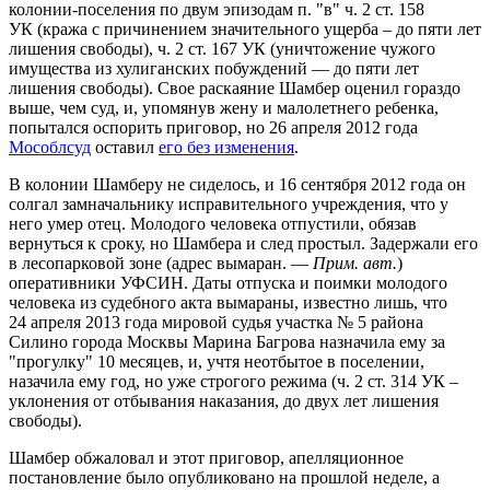
колонии-поселения по двум эпизодам п. "в" ч. 2 ст. 158
УК (кража с причинением значительного ущерба – до пяти лет
лишения свободы), ч. 2 ст. 167 УК (уничтожение чужого
имущества из хулиганских побуждений — до пяти лет
лишения свободы). Свое раскаяние Шамбер оценил гораздо
выше, чем суд, и, упомянув жену и малолетнего ребенка,
попытался оспорить приговор, но 26 апреля 2012 года
Мособлсуд
оставил
его без изменения
.
В колонии Шамберу не сиделось, и 16 сентября 2012 года он
солгал замначальнику исправительного учреждения, что у
него умер отец. Молодого человека отпустили, обязав
вернуться к сроку, но Шамбера и след простыл. Задержали его
в лесопарковой зоне (адрес вымаран. —
Прим. авт.
)
оперативники УФСИН. Даты отпуска и поимки молодого
человека из судебного акта вымараны, известно лишь, что
24 апреля 2013 года мировой судья участка
№ 5 района
Силино города Москвы Марина Багрова назначила ему за
"прогулку" 10 месяцев, и, учтя неотбытое в поселении,
назачила ему год, но уже строгого режима (ч. 2 ст. 314 УК –
уклонения от отбывания наказания, до двух лет лишения
свободы).
Шамбер обжаловал и этот приговор, апелляционное
постановление было опубликовано на прошлой неделе, а