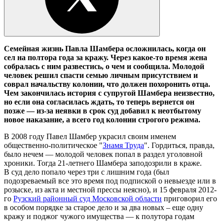
Семейная жизнь Павла Шамбера осложнилась, когда он
сел на полтора года за кражу. Через какое-то время жена
собралась с ним развестись, о чем и сообщила. Молодой
человек решил спасти семью личным присутствием и
соврал начальству колонии, что должен похоронить отца.
Чем закончилась история с супругой Шамбера неизвестно,
но если она согласилась ждать, то теперь вернется он
позже — из-за неявки в срок суд добавил к неотбытому
новое наказание, а всего год колонии строгого режима.
В 2008 году Павел Шамбер украсил своим именем
общественно-политическое "
Знамя Труда
". Гордиться, правда,
было нечем — молодой человек попал в раздел уголовной
хроники. Тогда 21-летнего Шамбера заподозрили в краже.
В суд дело попало через три с лишним года (был
подозреваемый все это время под подпиской о невыезде или в
розыске, из акта и местной прессы неясно), и 15 февраля 2012-
го
Рузский районный суд Московской области
приговорил его
в особом порядке за старое дело и за два новых – еще одну
кражу и поджог чужого имущества — к полутора годам