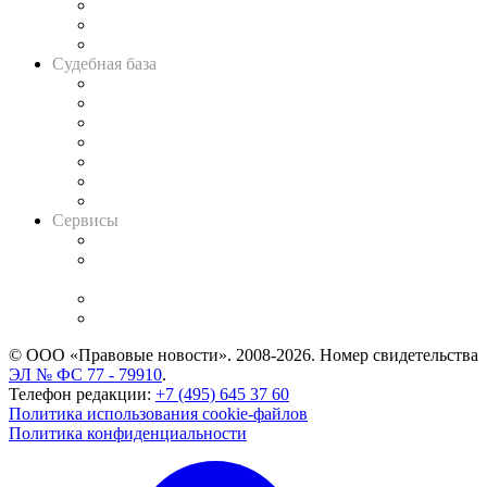
Советы для литигаторов
Сговоры на торгах
Авто
Судебная база
Картотека арбитражных дел
Решения арбитражных судов
Календарь рассмотрения арбитражных дел
Досье судей
Информация о судах
RSS лента новостей
Вакансии для юристов
Сервисы
Справочно-правовая система
Casebook: мониторинг дел
и компаний
Caselook: поиск и анализ практики
CASE.ONE: управление юридической службой
© ООО «Правовые новости». 2008-2026.
Номер свидетельства
ЭЛ № ФС 77 - 79910
.
Телефон редакции:
+7 (495) 645 37 60
Политика использования cookie-файлов
Политика конфиденциальности