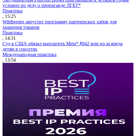
условно по делу о пропаганде ЛГБТ*
Практика
, 15:25
Wildberries запустит программу партнерских хабов для
хранения товаров
Практика
, 14:31
Суд в США обязал выплатить Meta* $942 млн из-за вреда
детям в соцсетях
Международная практика
, 13:54