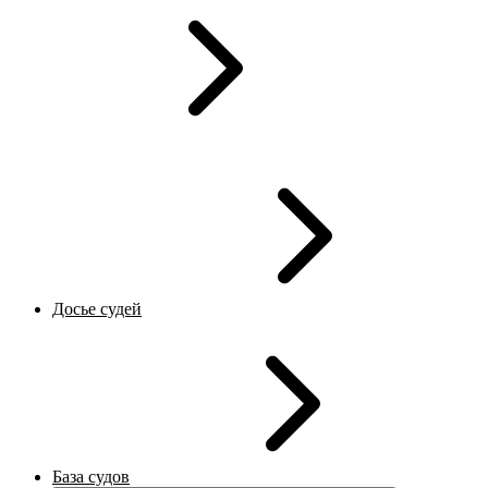
Досье судей
База судов