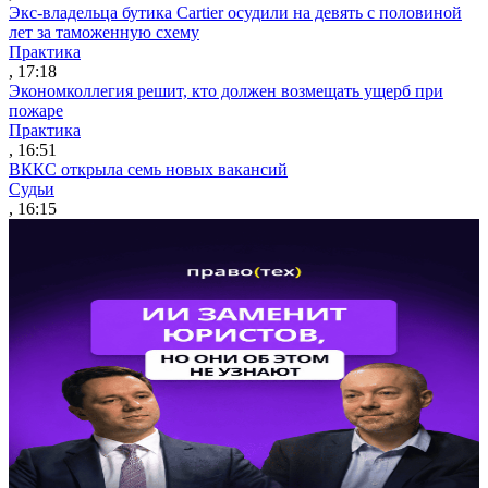
Экс-владельца бутика Cartier осудили на девять с половиной
лет за таможенную схему
Практика
, 17:18
Экономколлегия решит, кто должен возмещать ущерб при
пожаре
Практика
, 16:51
ВККС открыла семь новых вакансий
Судьи
, 16:15