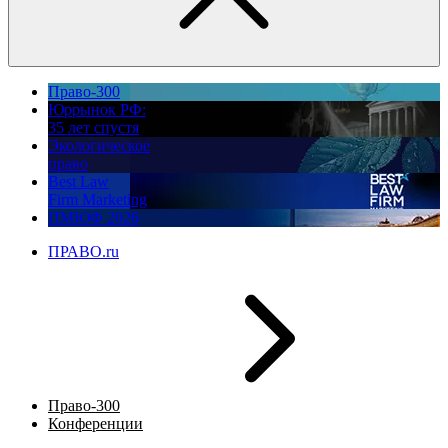
Право-300
Юррынок РФ:
35 лет спустя
Экологическое
право
Best Law
Firm Marketing
ПМЮФ 2026
ПРАВО.ru
Право-300
Конференции