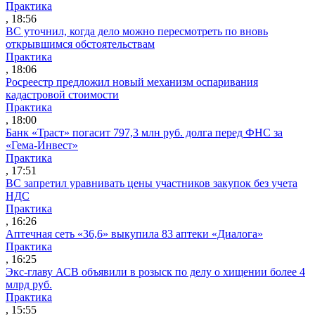
Практика
, 18:56
ВС уточнил, когда дело можно пересмотреть по вновь
открывшимся обстоятельствам
Практика
, 18:06
Росреестр предложил новый механизм оспаривания
кадастровой стоимости
Практика
, 18:00
Банк «Траст» погасит 797,3 млн руб. долга перед ФНС за
«Гема-Инвест»
Практика
, 17:51
ВС запретил уравнивать цены участников закупок без учета
НДС
Практика
, 16:26
Аптечная сеть «36,6» выкупила 83 аптеки «Диалога»
Практика
, 16:25
Экс-главу АСВ объявили в розыск по делу о хищении более 4
млрд руб.
Практика
, 15:55