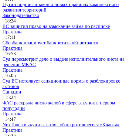
Путин подписал закон о новых правилах комплексного
развития территорий
Законодательство
, 18:24
ВС защитил право на взыскание займа по расписке
Практика
, 17:11
Сбербанк планирует банкротить «Евротранс»
Практика
, 16:53
Суд пересмотрит дело о выдаче исполнительного листа на
решение МКАС
Практика
, 16:05
Суд ЕС истолкует санкционные нормы о разблокировке
активов
Санкции
, 15:24
ФАС раскрыла число жалоб в сфере закупок в первом
полугодии
Практика
, 14:47
NexTouch выкупит активы обанкротившегося «Кванта»
Практика
, 13:35