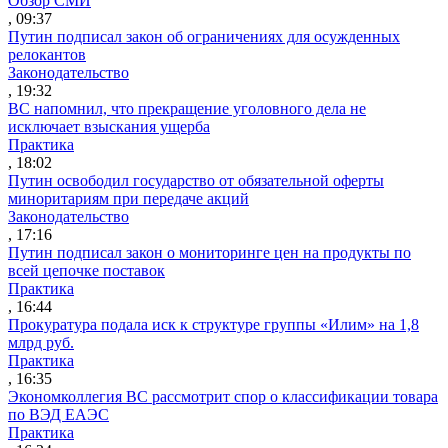
Обзор СМИ
, 09:37
Путин подписал закон об ограничениях для осужденных
релокантов
Законодательство
, 19:32
ВС напомнил, что прекращение уголовного дела не
исключает взыскания ущерба
Практика
, 18:02
Путин освободил государство от обязательной оферты
миноритариям при передаче акций
Законодательство
, 17:16
Путин подписал закон о мониторинге цен на продукты по
всей цепочке поставок
Практика
, 16:44
Прокуратура подала иск к структуре группы «Илим» на 1,8
млрд руб.
Практика
, 16:35
Экономколлегия ВС рассмотрит спор о классификации товара
по ВЭД ЕАЭС
Практика