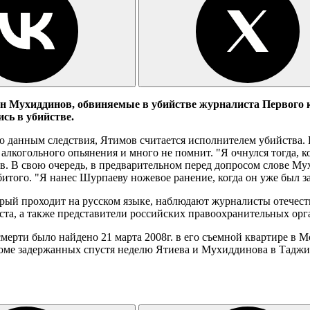
Мухиддинов, обвиняемые в убийстве журналиста Первого ка
сь в убийстве.
о данным следствия, Ятимов считается исполнителем убийства. 
алкогольного опьянения и много не помнит. "Я очнулся тогда, 
в. В свою очередь, в предварительном перед допросом слове Му
итого. "Я нанес Шурпаеву ножевое ранение, когда он уже был з
орый проходит на русском языке, наблюдают журналисты отечес
ста, а также представители российских правоохранительных ор
ерти было найдено 21 марта 2008г. в его съемной квартире в Мо
 доме задержанных спустя неделю Ятиева и Мухиддинова в Тадж