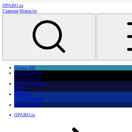
ПРАВО.ru
Главная
Новости
Право-300
Юррынок РФ:
35 лет спустя
Экологическое
право
Best Law
Firm Marketing
ПМЮФ 2026
ПРАВО.ru