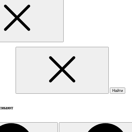
Найти
изнают