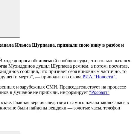
нала Ильяса Шурпаева, признали свою вину в разбое и
В ходе допроса обвиняемый сообщил судье, что только пытался
когда Мухиддинов душил Шурпаева ремнем, а потом, посчитав,
хиддинов сообщил, что признает себя виновным частично, то
адушен и мертв", — приводит его слова
РИА "Новости".
твенных и зарубежных СМИ. Председательствует на процессе
ганов в Душанбе не прибыли, информирует
"Росбалт"
скве. Главная версия следствия с самого начала заключалась в
икистане были найдены вещдоки — золотые часы, телефон