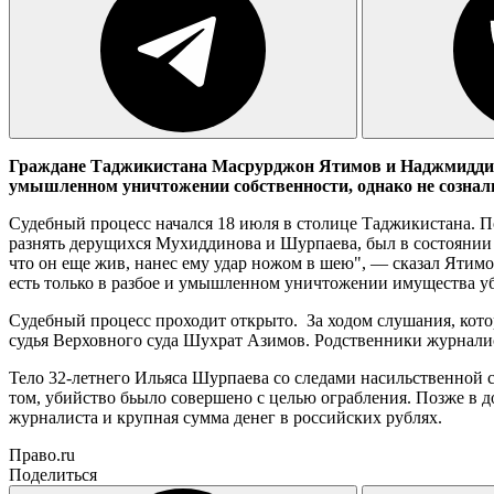
Граждане Таджикистана Масрурджон Ятимов и Наджмиддин 
умышленном уничтожении собственности, однако не сознали
Судебный процесс начался 18 июля в столице Таджикистана. П
разнять дерущихся Мухиддинова и Шурпаева, был в состоянии 
что он еще жив, нанес ему удар ножом в шею", — сказал Ятимо
есть только в разбое и умышленном уничтожении имущества уб
Судебный процесс проходит открыто. За ходом слушания, кот
судья Верховного суда Шухрат Азимов. Родственники журнали
Тело 32-летнего Ильяса Шурпаева со следами насильственной см
том, убийство бьыло совершено с целью ограбления. Позже в
журналиста и крупная сумма денег в российских рублях.
Право.ru
Поделиться