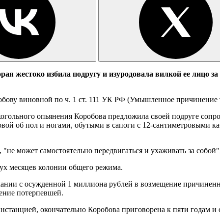
ая жестоко избила подругу и изуродовала вилкой ее лицо за 
ову виновной по ч. 1 ст. 111 УК РФ (Умышленное причинение т
когольного опьянения Коробова предложила своей подруге сопрово
вой об пол и ногами, обутыми в сапоги с 12-сантиметровыми к
 "не может самостоятельно передвигаться и ухаживать за собой"
вух месяцев колонии общего режима.
ании c осужденной 1 миллиона рублей в возмещение причиненно
чение потерпевшей.
нстанцией, окончательно Коробова приговорена к пяти годам и