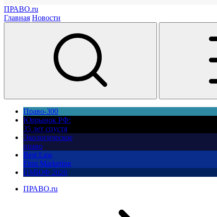
ПРАВО.ru
Главная
Новости
Право-300
Юррынок РФ:
35 лет спустя
Экологическое
право
Best Law
Firm Marketing
ПМЮФ 2026
ПРАВО.ru