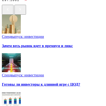
Спецвыпуск: инвестиции
Зачем весь рынок идет в премиум и люкс
Спецвыпуск: инвестиции
Готовы ли инвесторы к длинной игре с ЦОД?