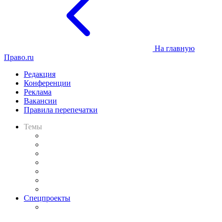
На главную
Право.ru
Редакция
Конференции
Реклама
Вакансии
Правила перепечатки
Темы
Практика
Законодательство
Процесс
Исследования
Рынок юридических услуг
Юридическое сообщество
Важнейшие правовые темы в прессе
Спецпроекты
Подкаст «В здравом уме
и твёрдой памяти»