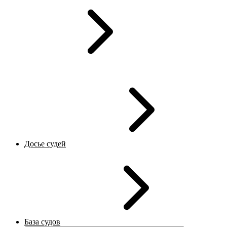
Досье судей
База судов