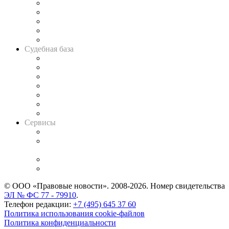
Legal Design
Банкротная панорама
Советы для литигаторов
Сговоры на торгах
Авто
Судебная база
Картотека арбитражных дел
Решения арбитражных судов
Календарь рассмотрения арбитражных дел
Досье судей
Информация о судах
RSS лента новостей
Вакансии для юристов
Сервисы
Справочно-правовая система
Casebook: мониторинг дел
и компаний
Caselook: поиск и анализ практики
CASE.ONE: управление юридической службой
© ООО «Правовые новости». 2008-2026.
Номер свидетельства
ЭЛ № ФС 77 - 79910
.
Телефон редакции:
+7 (495) 645 37 60
Политика использования cookie-файлов
Политика конфиденциальности