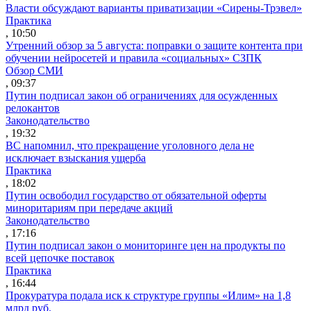
Власти обсуждают варианты приватизации «Сирены-Трэвел»
Практика
, 10:50
Утренний обзор за 5 августа: поправки о защите контента при
обучении нейросетей и правила «социальных» СЗПК
Обзор СМИ
, 09:37
Путин подписал закон об ограничениях для осужденных
релокантов
Законодательство
, 19:32
ВС напомнил, что прекращение уголовного дела не
исключает взыскания ущерба
Практика
, 18:02
Путин освободил государство от обязательной оферты
миноритариям при передаче акций
Законодательство
, 17:16
Путин подписал закон о мониторинге цен на продукты по
всей цепочке поставок
Практика
, 16:44
Прокуратура подала иск к структуре группы «Илим» на 1,8
млрд руб.