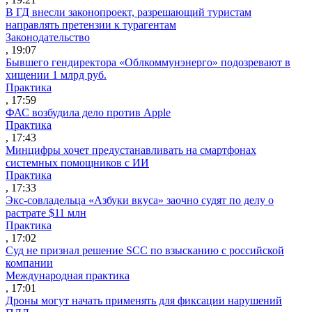
В ГД внесли законопроект, разрешающий туристам
направлять претензии к турагентам
Законодательство
, 19:07
Бывшего гендиректора «Облкоммунэнерго» подозревают в
хищении 1 млрд руб.
Практика
, 17:59
ФАС возбудила дело против Apple
Практика
, 17:43
Минцифры хочет предустанавливать на смартфонах
системных помощников с ИИ
Практика
, 17:33
Экс-совладельца «Азбуки вкуса» заочно судят по делу о
растрате $11 млн
Практика
, 17:02
Суд не признал решение SCC по взысканию с российской
компании
Международная практика
, 17:01
Дроны могут начать применять для фиксации нарушений