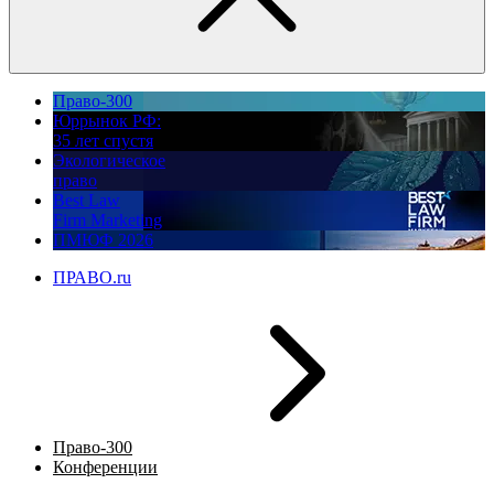
Право-300
Юррынок РФ:
35 лет спустя
Экологическое
право
Best Law
Firm Marketing
ПМЮФ 2026
ПРАВО.ru
Право-300
Конференции