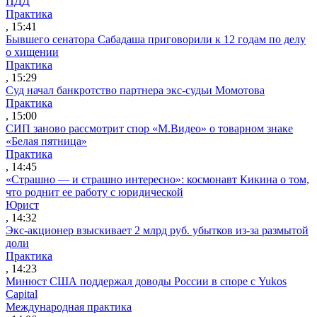
ПДД
Практика
, 15:41
Бывшего сенатора Сабадаша приговорили к 12 годам по делу
о хищении
Практика
, 15:29
Суд начал банкротство партнера экс-судьи Момотова
Практика
, 15:00
СИП заново рассмотрит спор «М.Видео» о товарном знаке
«Белая пятница»
Практика
, 14:45
«Страшно — и страшно интересно»: космонавт Кикина о том,
что роднит ее работу с юридической
Юрист
, 14:32
Экс-акционер взыскивает 2 млрд руб. убытков из-за размытой
доли
Практика
, 14:23
Минюст США поддержал доводы России в споре с Yukos
Capital
Международная практика