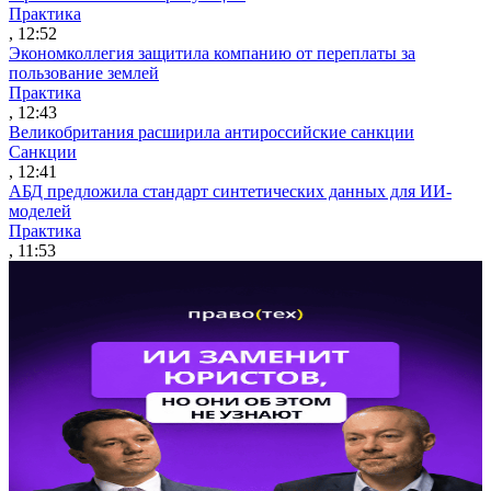
Практика
, 12:52
Экономколлегия защитила компанию от переплаты за
пользование землей
Практика
, 12:43
Великобритания расширила антироссийские санкции
Санкции
, 12:41
АБД предложила стандарт синтетических данных для ИИ-
моделей
Практика
, 11:53