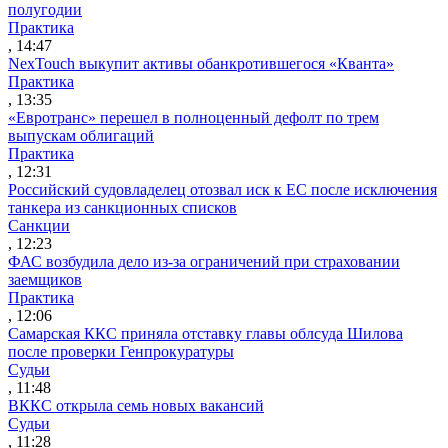
полугодии
Практика
, 14:47
NexTouch выкупит активы обанкротившегося «Кванта»
Практика
, 13:35
«Евротранс» перешел в полноценный дефолт по трем
выпускам облигаций
Практика
, 12:31
Российский судовладелец отозвал иск к ЕС после исключения
танкера из санкционных списков
Санкции
, 12:23
ФАС возбудила дело из-за ограничений при страховании
заемщиков
Практика
, 12:06
Самарская ККС приняла отставку главы облсуда Шилова
после проверки Генпрокуратуры
Судьи
, 11:48
ВККС открыла семь новых вакансий
Судьи
, 11:28