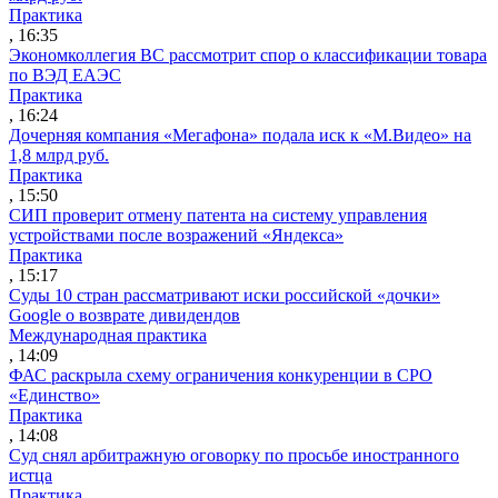
Практика
, 16:35
Экономколлегия ВС рассмотрит спор о классификации товара
по ВЭД ЕАЭС
Практика
, 16:24
Дочерняя компания «Мегафона» подала иск к «М.Видео» на
1,8 млрд руб.
Практика
, 15:50
СИП проверит отмену патента на систему управления
устройствами после возражений «Яндекса»
Практика
, 15:17
Суды 10 стран рассматривают иски российской «дочки»
Google о возврате дивидендов
Международная практика
, 14:09
ФАС раскрыла схему ограничения конкуренции в СРО
«Единство»
Практика
, 14:08
Суд снял арбитражную оговорку по просьбе иностранного
истца
Практика