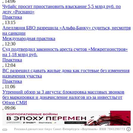
, 14:06
Чубайс просит приостановить взыскание 5,5 млрд руб. по
делу «Роснано»
Практика
, 13:15
Апелляция БВО разрешила «Альфа-Банку» судиться, несмотря
на санкции
Международная практика
, 12:30
Суд подтвердил законность ареста счетов «Межрегионстроя»
на 1,18 млрд руб.
Практика
, 12:04
ВС разрешил сдавать жилые дома как гостевые без изменения
назначения участка
Практика
, 11:06
Утренний обзор за 3 августа: блокировка массовых звонков
без маркировки и доначисление налогов из-за инвестльгот
Обзор СМИ
, 09:06
Реклама
Адвокатское бюро Санкт-Петербурга «Вертикаль» ИНН 7841290773
Реклама
АО"ПРАВО.РУ" ИНН: 7708095468