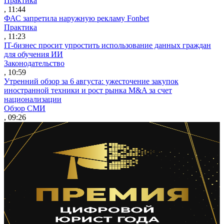
Практика
, 11:44
ФАС запретила наружную рекламу Fonbet
Практика
, 11:23
IT-бизнес просит упростить использование данных граждан
для обучения ИИ
Законодательство
, 10:59
Утренний обзор за 6 августа: ужесточение закупок
иностранной техники и рост рынка M&A за счет
национализации
Обзор СМИ
, 09:26