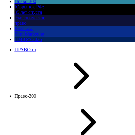
Право-300
Юррынок РФ:
35 лет спустя
Экологическое
право
Best Law
Firm Marketing
ПМЮФ 2026
ПРАВО.ru
Право-300