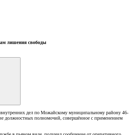
дам лишения свободы
а внутренних дел по Можайскому муниципальному району 46-
ение должностных полномочий, совершённое с применением
лужбе в пьяном виде, получил сообщение от оперативного