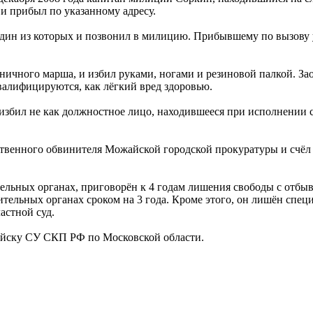
и прибыл по указанному адресу.
дин из которых и позвонил в милицию. Прибывшему по вызову у
ичного марша, и избил руками, ногами и резиновой палкой. Заод
алифицируются, как лёгкий вред здоровью.
избил не как должностное лицо, находившееся при исполнении с
арственного обвинителя Можайской городской прокуратуры и счё
ельных органах, приговорён к 4 годам лишения свободы с отбы
тельных органах сроком на 3 года. Кроме этого, он лишён спец
астной суд.
айску СУ СКП РФ по Московской области.