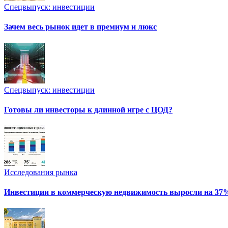
Спецвыпуск: инвестиции
Зачем весь рынок идет в премиум и люкс
Спецвыпуск: инвестиции
Готовы ли инвесторы к длинной игре с ЦОД?
Исследования рынка
Инвестиции в коммерческую недвижимость выросли на 37