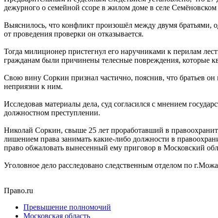
дежурного о семейной ссоре в жилом доме в селе Семёновском 
Выяснилось, что конфликт произошёл между двумя братьями, о
от проведения проверки он отказывается.
Тогда милиционер пристегнул его наручниками к перилам лестн
гражданам были причинены телесные повреждения, которые кв
Свою вину Соркин признал частично, пояснив, что братьев он 
неприязни к ним.
Исследовав материалы дела, суд согласился с мнением госуд
должностном преступлении.
Николай Соркин, свыше 25 лет проработавший в правоохранит
лишением права занимать какие-либо должности в правоохрани
право обжаловать вынесенный ему приговор в Московский обл
Уголовное дело расследовано следственным отделом по г.Мож
Право.ru
Превышение полномочий
Московская область