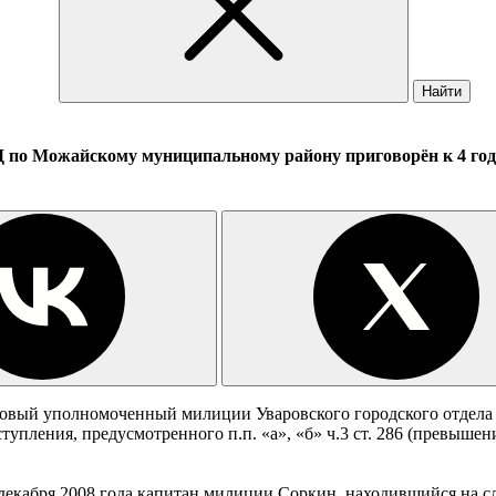
Найти
Д по Можайскому муниципальному району приговорён к 4 го
тковый уполномоченный милиции Уваровского городского отдел
упления, предусмотренного п.п. «а», «б» ч.3 ст. 286 (превыш
декабря 2008 года капитан милиции Соркин, находившийся на с