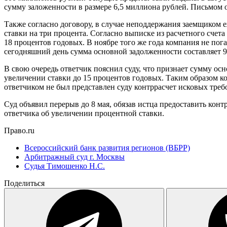
сумму заложенности в размере 6,5 миллиона рублей. Письмом 
Также согласно договору, в случае неподдержания заемщиком е
ставки на три процента. Согласно выписке из расчетного счета
18 процентов годовых. В ноябре того же года компания не пога
сегодняшний день сумма основной задолженности составляет 9
В свою очередь ответчик пояснил суду, что признает сумму осн
увеличении ставки до 15 процентов годовых. Таким образом ко
ответчиком не был представлен суду контррасчет исковых треб
Суд объявил перерыв до 8 мая, обязав истца предоставить кон
ответчика об увеличении процентной ставки.
Право.ru
Всероссийский банк развития регионов (ВБРР)
Арбитражный суд г. Москвы
Cудья Тимошенко Н.С.
Поделиться