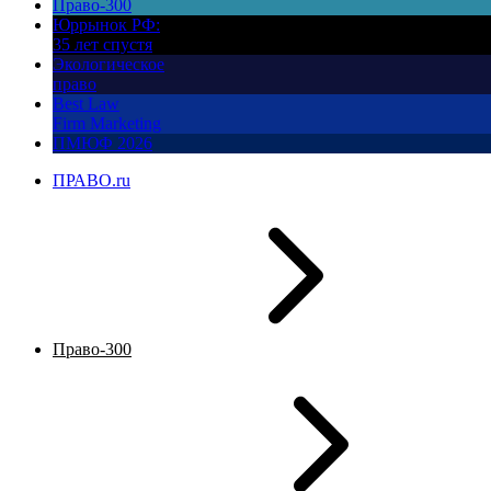
Право-300
Юррынок РФ:
35 лет спустя
Экологическое
право
Best Law
Firm Marketing
ПМЮФ 2026
ПРАВО.ru
Право-300