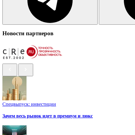
Новости партнеров
Спецвыпуск: инвестиции
Зачем весь рынок идет в премиум и люкс