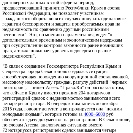
достоверных данных в этой сфере за период,
предшествовавший принятию Республики Крым в состав
Российской Федерации, не позволяет участникам
гражданского оборота во всех случаях получать одинаковые
гарантии бесспорности и защиты приобретаемых прав на
недвижимость по сравнению другими российскими
регионами". Это, по мнению парламентария, ведет "к
дополнительным временным и экономическим издержкам
при осуществлении контроля законности ранее возникших
прав, а также повышает уровень недоверия на рынке
недвижимости".
"В связи с созданием Госкомрегистра Республики Крым и
Севреестра города Севастополь создалась ситуация
способствующая порождению коррупционной составляющей,
массовому недовольству граждан, разгулу действий "черных
риэлторов", – пишет Агеев. "Право.Ru" он рассказал о том,
что сейчас в Крыму вместо прежних 204 нотариусов
регистрацией сделок с недвижимостью занимаются всего
четыре регистратора. В очередь к ним запись до декабря
2015 года, говорит депутат, а контролируется она "некими
молодыми людьми", которые готовы за
4000–6000
руб.
обеспечить сдачу документов на регистрацию. В Севастополе,
по словам Агеева, аналогичная ситуация: вместо
72 нотариусов регистрацией сделок занимаются четыре