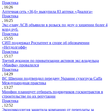
Практика
, 16:26
Аптечная сеть «36,6» выкупила 83 аптеки «Диалога»
Практика
, 16:25
Экс-главу АСВ объявили в розыск по делу о хищении более 4
млрд руб.
Практика
, 15:55
СИП поддержал Роспатент в споре об обозначении
«Нетдолгофф»
Практика
, 15:17
Третий аукцион по приватизации активов экс-владельца
«Макфы» провалился
Практика
, 14:29
ВС Швеции подтвердил передачу Украине сухогруза Caffa
Международная практика
, 13:27
Минфин планирует отбирать подрядчиков госконтрактов в
строительстве по их репутации
Практика
, 12:52
Экономколлегия защитила компанию от переплаты за