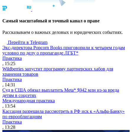
Cамый масштабный и точный канал о праве
Рассказываем о важных деловых и юридических событиях.
Перейти в Telegram
Экс-директора Popcorn Books приговорили к четырем годам
условно по делу о пропаганде ЛГБТ*
Практика
, 15:25
Wildberries запустит программу партнерских хабов для
хранения товаров
Практика
, 14:31
Суд в США обязал выплатить Meta* $942 млн из-за вреда
детям в соцсетях
Международная практика
, 13:54
Кассация разрешила рассмотреть в РФ иск к «Альфа-Банку»
по еврооблигациям
Практика
, 13:28