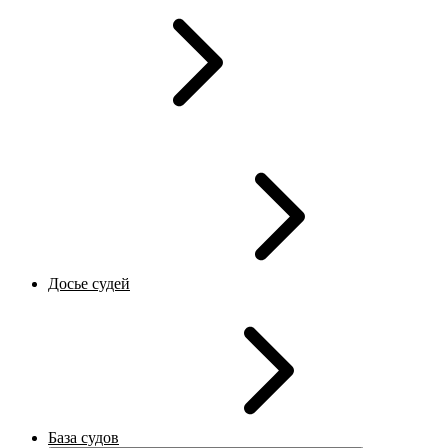
Досье судей
База судов