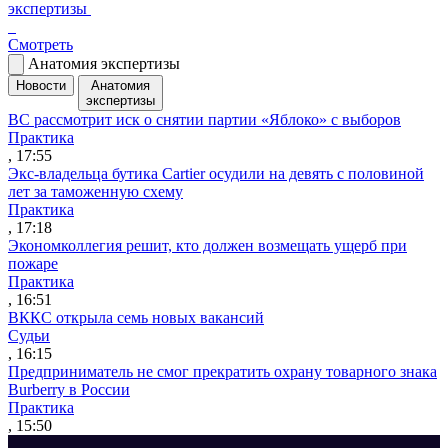
экспертизы
Смотреть
Анатомия экспертизы
Новости
Анатомия
экспертизы
ВС рассмотрит иск о снятии партии «Яблоко» с выборов
Практика
, 17:55
Экс-владельца бутика Cartier осудили на девять с половиной
лет за таможенную схему
Практика
, 17:18
Экономколлегия решит, кто должен возмещать ущерб при
пожаре
Практика
, 16:51
ВККС открыла семь новых вакансий
Судьи
, 16:15
Предприниматель не смог прекратить охрану товарного знака
Burberry в России
Практика
, 15:50