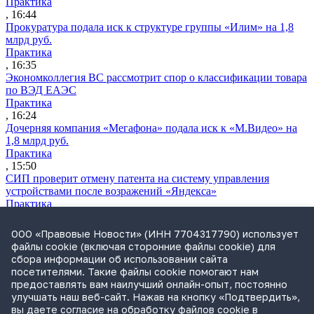
Практика
, 16:44
Прокуратура подала иск к структуре группы «Илим» на 1,8
млрд руб.
Практика
, 16:35
Экономколлегия ВС рассмотрит спор о классификации товара
по ВЭД ЕАЭС
Практика
, 16:24
Дочерняя компания «Мегафона» подала иск к «М.Видео» на
1,8 млрд руб.
Практика
, 15:50
СИП проверит отмену патента на систему управления
устройствами после возражений «Яндекса»
Практика
, 15:17
Суды 10 стран рассматривают иски российской «дочки»
ООО «Правовые Новости» (ИНН 7704317790) использует
Google о возврате дивидендов
файлы cookie (включая сторонние файлы cookie) для
Международная практика
сбора информации об использовании сайта
, 14:09
посетителями. Такие файлы cookie помогают нам
ФАС раскрыла схему ограничения конкуренции в СРО
предоставлять вам наилучший онлайн-опыт, постоянно
«Единство»
улучшать наш веб-сайт. Нажав на кнопку «Подтвердить»,
Практика
вы даете согласие на обработку файлов cookie в