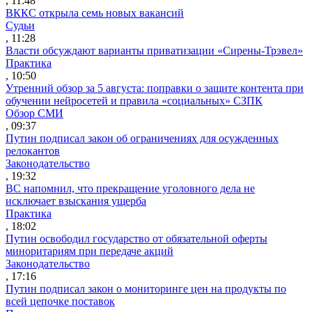
, 11:48
ВККС открыла семь новых вакансий
Судьи
, 11:28
Власти обсуждают варианты приватизации «Сирены-Трэвел»
Практика
, 10:50
Утренний обзор за 5 августа: поправки о защите контента при
обучении нейросетей и правила «социальных» СЗПК
Обзор СМИ
, 09:37
Путин подписал закон об ограничениях для осужденных
релокантов
Законодательство
, 19:32
ВС напомнил, что прекращение уголовного дела не
исключает взыскания ущерба
Практика
, 18:02
Путин освободил государство от обязательной оферты
миноритариям при передаче акций
Законодательство
, 17:16
Путин подписал закон о мониторинге цен на продукты по
всей цепочке поставок