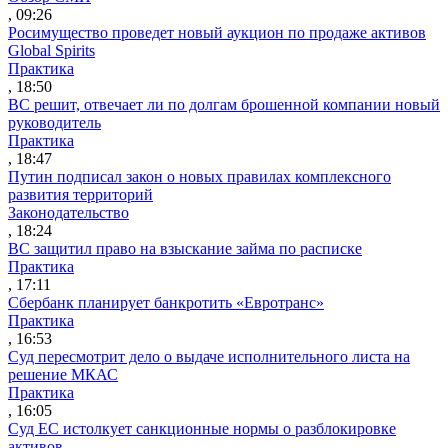
, 09:26
Росимущество проведет новый аукцион по продаже активов
Global Spirits
Практика
, 18:50
ВС решит, отвечает ли по долгам брошенной компании новый
руководитель
Практика
, 18:47
Путин подписал закон о новых правилах комплексного
развития территорий
Законодательство
, 18:24
ВС защитил право на взыскание займа по расписке
Практика
, 17:11
Сбербанк планирует банкротить «Евротранс»
Практика
, 16:53
Суд пересмотрит дело о выдаче исполнительного листа на
решение МКАС
Практика
, 16:05
Суд ЕС истолкует санкционные нормы о разблокировке
активов