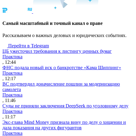
Cамый масштабный и точный канал о праве
Рассказываем о важных деловых и юридических событиях.
Перейти в Telegram
ЦБ ужесточил требования к листингу ценных бумаг
Практика
, 12:44
ФНС подала новый иск о банкротстве «Кама Шиппинг»
Практика
, 12:17
ВС подтвердил доначисление пошлин за модернизацию
самолета
Практика
, 11:46
Суды не приняли заключения DeepSeek по уголовному делу
Практика
, 11:17
Экс-глава Mind Money признала вину по делу о хищении и
дала показания на других фигурантов
Практика