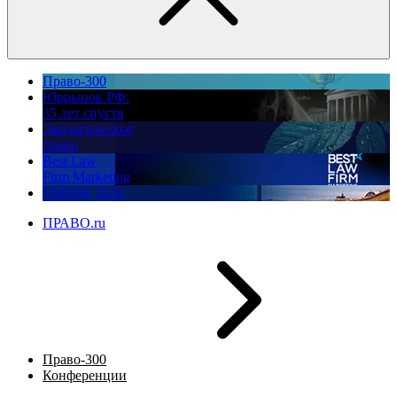
Право-300
Юррынок РФ:
35 лет спустя
Экологическое
право
Best Law
Firm Marketing
ПМЮФ 2026
ПРАВО.ru
Право-300
Конференции