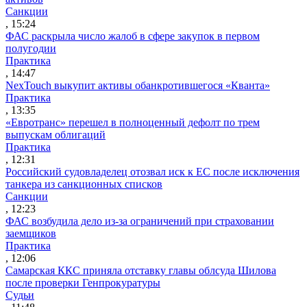
Санкции
, 15:24
ФАС раскрыла число жалоб в сфере закупок в первом
полугодии
Практика
, 14:47
NexTouch выкупит активы обанкротившегося «Кванта»
Практика
, 13:35
«Евротранс» перешел в полноценный дефолт по трем
выпускам облигаций
Практика
, 12:31
Российский судовладелец отозвал иск к ЕС после исключения
танкера из санкционных списков
Санкции
, 12:23
ФАС возбудила дело из-за ограничений при страховании
заемщиков
Практика
, 12:06
Самарская ККС приняла отставку главы облсуда Шилова
после проверки Генпрокуратуры
Судьи