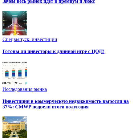
Зачем весь рынок идет в премиум и люкс
Спецвыпуск: инвестиции
Готовы ли инвесторы к длинной игре с ЦОД?
Исследования рынка
Инвестиции в коммерческую недвижимость выросли на
37%: CMWP подвели итоги полугодия