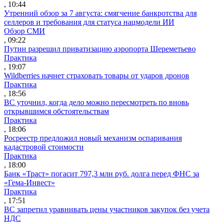
, 10:44
Утренний обзор за 7 августа: смягчение банкротства для
селлеров и требования для статуса нацмодели ИИ
Обзор СМИ
, 09:22
Путин разрешил приватизацию аэропорта Шереметьево
Практика
, 19:07
Wildberries начнет страховать товары от ударов дронов
Практика
, 18:56
ВС уточнил, когда дело можно пересмотреть по вновь
открывшимся обстоятельствам
Практика
, 18:06
Росреестр предложил новый механизм оспаривания
кадастровой стоимости
Практика
, 18:00
Банк «Траст» погасит 797,3 млн руб. долга перед ФНС за
«Гема-Инвест»
Практика
, 17:51
ВС запретил уравнивать цены участников закупок без учета
НДС