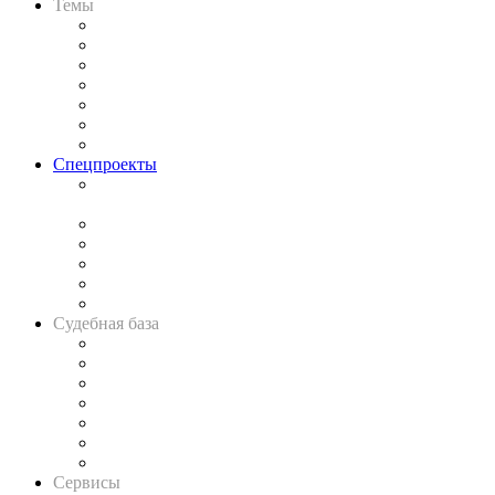
Темы
Практика
Законодательство
Процесс
Исследования
Рынок юридических услуг
Юридическое сообщество
Важнейшие правовые темы в прессе
Спецпроекты
Подкаст «В здравом уме
и твёрдой памяти»
Legal Design
Банкротная панорама
Советы для литигаторов
Сговоры на торгах
Авто
Судебная база
Картотека арбитражных дел
Решения арбитражных судов
Календарь рассмотрения арбитражных дел
Досье судей
Информация о судах
RSS лента новостей
Вакансии для юристов
Сервисы