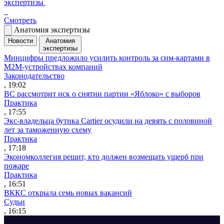
экспертизы
Смотреть
Анатомия экспертизы
Новости
Анатомия
экспертизы
Минцифры предложило усилить контроль за сим-картами в
M2M-устройствах компаний
Законодательство
, 19:02
ВС рассмотрит иск о снятии партии «Яблоко» с выборов
Практика
, 17:55
Экс-владельца бутика Cartier осудили на девять с половиной
лет за таможенную схему
Практика
, 17:18
Экономколлегия решит, кто должен возмещать ущерб при
пожаре
Практика
, 16:51
ВККС открыла семь новых вакансий
Судьи
, 16:15