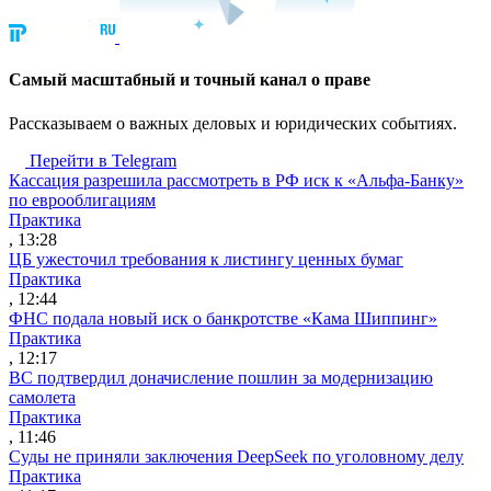
Cамый масштабный и точный канал о праве
Рассказываем о важных деловых и юридических событиях.
Перейти в Telegram
Кассация разрешила рассмотреть в РФ иск к «Альфа-Банку»
по еврооблигациям
Практика
, 13:28
ЦБ ужесточил требования к листингу ценных бумаг
Практика
, 12:44
ФНС подала новый иск о банкротстве «Кама Шиппинг»
Практика
, 12:17
ВС подтвердил доначисление пошлин за модернизацию
самолета
Практика
, 11:46
Суды не приняли заключения DeepSeek по уголовному делу
Практика