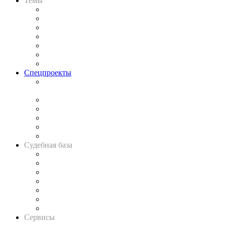
Темы
Практика
Законодательство
Процесс
Исследования
Рынок юридических услуг
Юридическое сообщество
Важнейшие правовые темы в прессе
Спецпроекты
Подкаст «В здравом уме
и твёрдой памяти»
Legal Design
Банкротная панорама
Советы для литигаторов
Сговоры на торгах
Авто
Судебная база
Картотека арбитражных дел
Решения арбитражных судов
Календарь рассмотрения арбитражных дел
Досье судей
Информация о судах
RSS лента новостей
Вакансии для юристов
Сервисы