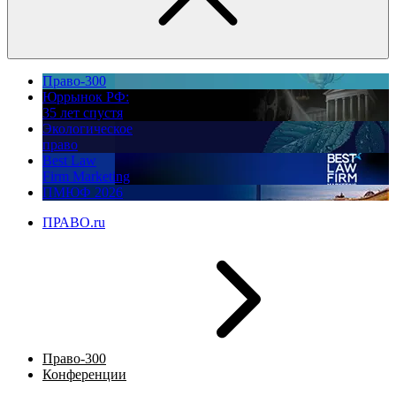
Право-300
Юррынок РФ:
35 лет спустя
Экологическое
право
Best Law
Firm Marketing
ПМЮФ 2026
ПРАВО.ru
Право-300
Конференции