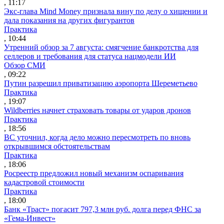
, 11:17
Экс-глава Mind Money признала вину по делу о хищении и
дала показания на других фигурантов
Практика
, 10:44
Утренний обзор за 7 августа: смягчение банкротства для
селлеров и требования для статуса нацмодели ИИ
Обзор СМИ
, 09:22
Путин разрешил приватизацию аэропорта Шереметьево
Практика
, 19:07
Wildberries начнет страховать товары от ударов дронов
Практика
, 18:56
ВС уточнил, когда дело можно пересмотреть по вновь
открывшимся обстоятельствам
Практика
, 18:06
Росреестр предложил новый механизм оспаривания
кадастровой стоимости
Практика
, 18:00
Банк «Траст» погасит 797,3 млн руб. долга перед ФНС за
«Гема-Инвест»