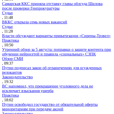
Самарская ККС приняла отставку главы облсуда Шилова
после проверки Генпрокуратуры
Судьи
, 11:48
ВККС открыла семь новых вакансий
Судьи
, 11:28
Власти обсуждают варианты приватизации «Сирены-Трэвел»
Практика
, 10:50
Утренний обзор за 5 августа: поправки о защите контента при
обучении нейросетей и правила «социальных» СЗПК
Обзор СМИ
, 09:37
Путин подписал закон об ограничениях для осужденных
релокантов
Законодательство
, 19:32
ВС напомнил, что прекращение уголовного дела не
исключает взыскания ущерба
Практика
, 18:02
Путин освободил государство от обязательной оферты
миноритариям при передаче акций
Законодательство