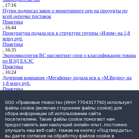
, 17:16
Путин подписал закон о мониторинге цен на продукты по
всей цепочке поставок
Практика
, 16:44
Прокуратура подала иск к структуре группы «Илим» на 1,8
млрд руб.
Практика
, 16:35
Экономколлегия ВС рассмотрит спор о классификации товара
по ВЭД ЕАЭС
Практика
, 16:24
Дочерняя компания «Мегафона» подала иск к «М.Видео» на
1,8 млрд руб.
Практика
, 15:50
СИП проверит отмену патента на систему управления
ООО «Правовые Новости» (ИНН 7704317790) использует
устройствами после возражений «Яндекса»
файлы cookie (включая сторонние файлы cookie) для
Практика
сбора информации об использовании сайта
, 15:17
посетителями. Такие файлы cookie помогают нам
Суды 10 стран рассматривают иски российской «дочки»
предоставлять вам наилучший онлайн-опыт, постоянно
Google о возврате дивидендов
улучшать наш веб-сайт. Нажав на кнопку «Подтвердить»,
Международная практика
вы даете согласие на обработку файлов cookie в