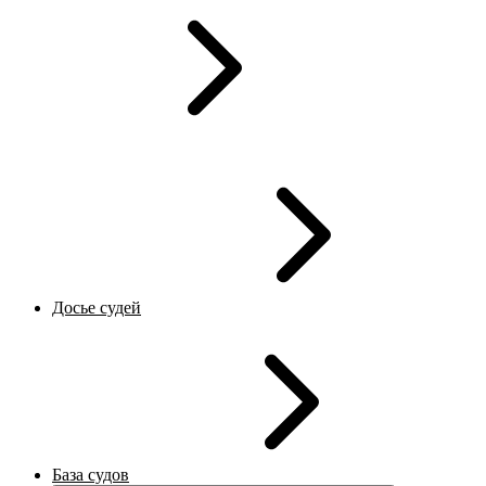
Досье судей
База судов