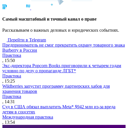
Cамый масштабный и точный канал о праве
Рассказываем о важных деловых и юридических событиях.
Перейти в Telegram
Предприниматель не смог прекратить охрану товарного знака
Burberry в России
Практика
, 15:50
Экс-директора Popcorn Books приговорили к четырем годам
условно по делу о пропаганде ЛГБТ*
Практика
, 15:25
Wildberries запустит программу партнерских хабов для
хранения товаров
Практика
, 14:31
Суд в США обязал выплатить Meta* $942 млн из-за вреда
детям в соцсетях
Международная практика
, 13:54