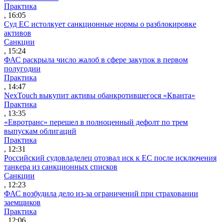
Практика
, 16:05
Суд ЕС истолкует санкционные нормы о разблокировке
активов
Санкции
, 15:24
ФАС раскрыла число жалоб в сфере закупок в первом
полугодии
Практика
, 14:47
NexTouch выкупит активы обанкротившегося «Кванта»
Практика
, 13:35
«Евротранс» перешел в полноценный дефолт по трем
выпускам облигаций
Практика
, 12:31
Российский судовладелец отозвал иск к ЕС после исключения
танкера из санкционных списков
Санкции
, 12:23
ФАС возбудила дело из-за ограничений при страховании
заемщиков
Практика
, 12:06