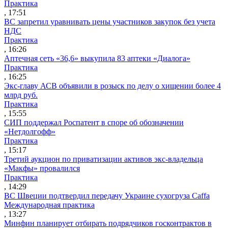
Практика
, 17:51
ВС запретил уравнивать цены участников закупок без учета
НДС
Практика
, 16:26
Аптечная сеть «36,6» выкупила 83 аптеки «Диалога»
Практика
, 16:25
Экс-главу АСВ объявили в розыск по делу о хищении более 4
млрд руб.
Практика
, 15:55
СИП поддержал Роспатент в споре об обозначении
«Нетдолгофф»
Практика
, 15:17
Третий аукцион по приватизации активов экс-владельца
«Макфы» провалился
Практика
, 14:29
ВС Швеции подтвердил передачу Украине сухогруза Caffa
Международная практика
, 13:27
Минфин планирует отбирать подрядчиков госконтрактов в