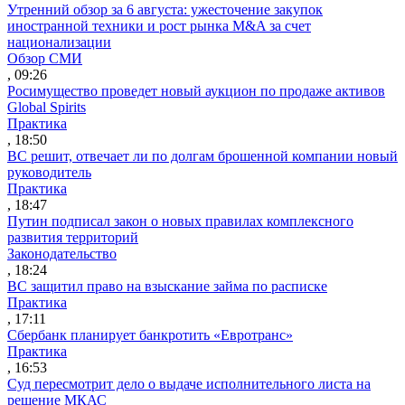
Утренний обзор за 6 августа: ужесточение закупок
иностранной техники и рост рынка M&A за счет
национализации
Обзор СМИ
, 09:26
Росимущество проведет новый аукцион по продаже активов
Global Spirits
Практика
, 18:50
ВС решит, отвечает ли по долгам брошенной компании новый
руководитель
Практика
, 18:47
Путин подписал закон о новых правилах комплексного
развития территорий
Законодательство
, 18:24
ВС защитил право на взыскание займа по расписке
Практика
, 17:11
Сбербанк планирует банкротить «Евротранс»
Практика
, 16:53
Суд пересмотрит дело о выдаче исполнительного листа на
решение МКАС