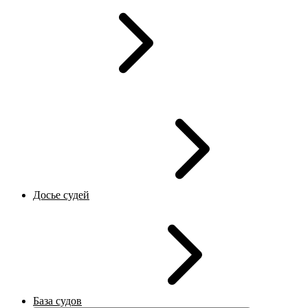
Досье судей
База судов