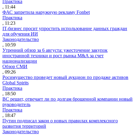
Практика
, 11:44
ФАС запретила наружную рекламу Fonbet
Практика
, 11:23
IT-бизнес просит упростить использование данных граждан
для обучения ИИ
Законодательство
, 10:59
Утренний обзор за 6 августа: ужесточение закупок
иностранной техники и рост рынка M&A за счет
национализации
Обзор СМИ
, 09:26
Росимущество проведет новый аукцион по продаже активов
Global Spirits
Практика
, 18:50
ВС решит, отвечает ли по долгам брошенной компании новый
руководитель
Практика
, 18:47
Путин подписал закон о новых правилах комплексного
развития территорий
Законодательство