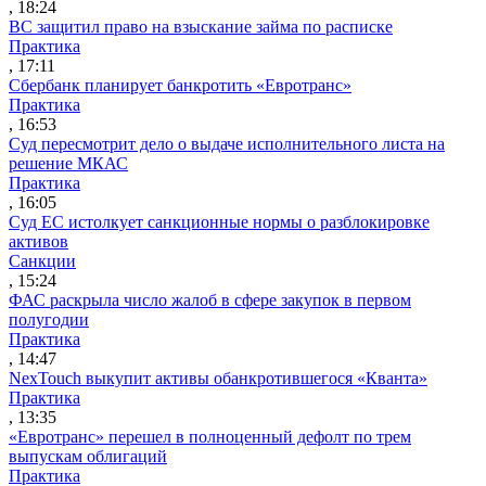
, 18:24
ВС защитил право на взыскание займа по расписке
Практика
, 17:11
Сбербанк планирует банкротить «Евротранс»
Практика
, 16:53
Суд пересмотрит дело о выдаче исполнительного листа на
решение МКАС
Практика
, 16:05
Суд ЕС истолкует санкционные нормы о разблокировке
активов
Санкции
, 15:24
ФАС раскрыла число жалоб в сфере закупок в первом
полугодии
Практика
, 14:47
NexTouch выкупит активы обанкротившегося «Кванта»
Практика
, 13:35
«Евротранс» перешел в полноценный дефолт по трем
выпускам облигаций
Практика