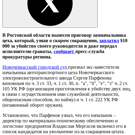
В Ростовской области вынесен приговор замначальника
цеха, который, узнав о скором сокращении,
заплатил
$10
000 за убийство своего руководителя и даже передал
исполнителю гранаты,
сообщает
пресс-служба
прокуратуры региона.
Новочеркасский городской суд
признал экс-заместителя
начальника автотранспортного цеха Новочеркасского
электровозостроительного завода Сергея Парфенова
виновным по ч. 3 ст. 33, ч. 1 ст. 30, п. "а", "б", "е", "з" ч. 2 ст.
105 УК РФ (организация приготовления к убийству двух лиц,
в связи с осуществлением ими служебной деятельности,
общеопасным способом, по найму) и ч. 1 ст. 222 УК РФ
(незаконный оборот оружия).
Установлено, что Парфенов узнал, что его начальник –
директор по материально-техническому обеспечению и
логистике предприятия Владислав Мергасов включил его в
список кандидатов на увольнение из-за сокращения штата.