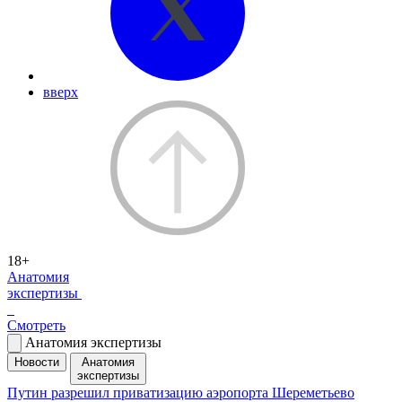
вверх
18+
Анатомия
экспертизы
Смотреть
Анатомия экспертизы
Новости
Анатомия
экспертизы
Путин разрешил приватизацию аэропорта Шереметьево