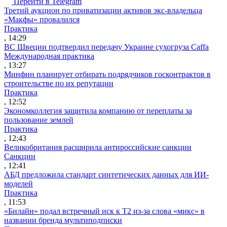
Перейти в Telegram
Третий аукцион по приватизации активов экс-владельца
«Макфы» провалился
Практика
, 14:29
ВС Швеции подтвердил передачу Украине сухогруза Caffa
Международная практика
, 13:27
Минфин планирует отбирать подрядчиков госконтрактов в
строительстве по их репутации
Практика
, 12:52
Экономколлегия защитила компанию от переплаты за
пользование землей
Практика
, 12:43
Великобритания расширила антироссийские санкции
Санкции
, 12:41
АБД предложила стандарт синтетических данных для ИИ-
моделей
Практика
, 11:53
«Билайн» подал встречный иск к Т2 из-за слова «микс» в
названии бренда мультиподписки