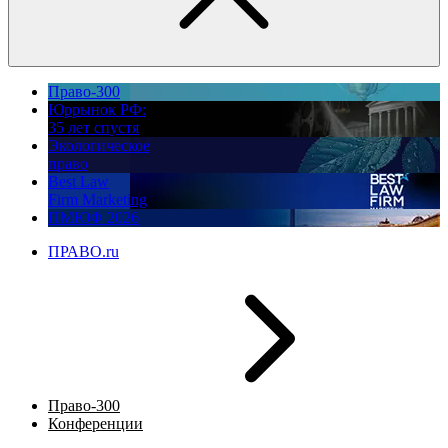
Право-300
Юррынок РФ:
35 лет спустя
Экологическое
право
Best Law
Firm Marketing
ПМЮФ 2026
ПРАВО.ru
Право-300
Конференции