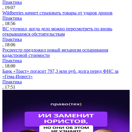
Практика
, 19:07
Wildberries начнет страховать товары от ударов дронов
Практика
, 18:56
ВС уточнил, когда дело можно пересмотреть по вновь
открывшимся обстоятельствам
Практика
, 18:06
Росреестр предложил новый механизм оспаривания
кадастровой стоимости
Практика
, 18:00
Банк «Траст» погасит 797,3 млн руб. долга перед ФНС за
«Гема-Инвест»
Практика
, 17:51