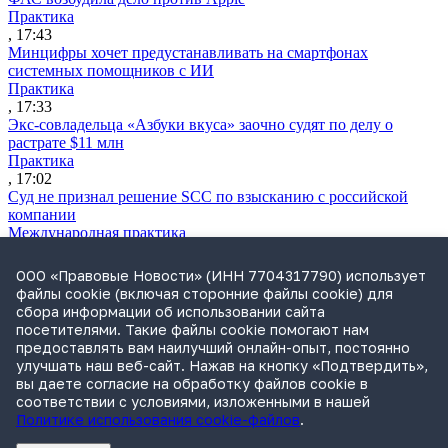
Практика
, 17:43
Минцифры хочет предустанавливать на смартфонах
системных помощников с ИИ
Практика
, 17:33
Экс-совладельца «Азбуки вкуса» заочно судят по делу о
растрате $11 млн
Практика
, 17:02
Суд не признал решение SCC по взысканию с российской
компании
Международная практика
, 17:01
Дроны могут начать применять для фиксации нарушений
ООО «Правовые Новости» (ИНН 7704317790) использует
ПДД
файлы cookie (включая сторонние файлы cookie) для
Практика
сбора информации об использовании сайта
, 15:41
посетителями. Такие файлы cookie помогают нам
Бывшего сенатора Сабадаша приговорили к 12 годам по делу
предоставлять вам наилучший онлайн-опыт, постоянно
о хищении
улучшать наш веб-сайт. Нажав на кнопку «Подтвердить»,
Практика
вы даете согласие на обработку файлов cookie в
, 15:29
соответствии с условиями, изложенными в нашей
Политике использования cookie-файлов
.