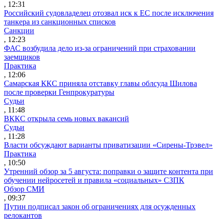
, 12:31
Российский судовладелец отозвал иск к ЕС после исключения
танкера из санкционных списков
Санкции
, 12:23
ФАС возбудила дело из-за ограничений при страховании
заемщиков
Практика
, 12:06
Самарская ККС приняла отставку главы облсуда Шилова
после проверки Генпрокуратуры
Судьи
, 11:48
ВККС открыла семь новых вакансий
Судьи
, 11:28
Власти обсуждают варианты приватизации «Сирены-Трэвел»
Практика
, 10:50
Утренний обзор за 5 августа: поправки о защите контента при
обучении нейросетей и правила «социальных» СЗПК
Обзор СМИ
, 09:37
Путин подписал закон об ограничениях для осужденных
релокантов