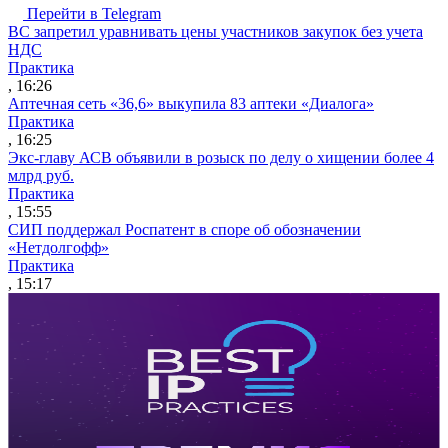
Перейти в Telegram
ВС запретил уравнивать цены участников закупок без учета
НДС
Практика
, 16:26
Аптечная сеть «36,6» выкупила 83 аптеки «Диалога»
Практика
, 16:25
Экс-главу АСВ объявили в розыск по делу о хищении более 4
млрд руб.
Практика
, 15:55
СИП поддержал Роспатент в споре об обозначении
«Нетдолгофф»
Практика
, 15:17