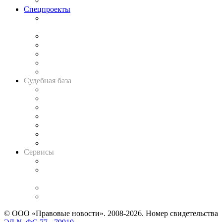
Важнейшие правовые темы в прессе
Спецпроекты
Подкаст «В здравом уме
и твёрдой памяти»
Legal Design
Банкротная панорама
Советы для литигаторов
Сговоры на торгах
Авто
Судебная база
Картотека арбитражных дел
Решения арбитражных судов
Календарь рассмотрения арбитражных дел
Досье судей
Информация о судах
RSS лента новостей
Вакансии для юристов
Сервисы
Справочно-правовая система
Casebook: мониторинг дел
и компаний
Caselook: поиск и анализ практики
CASE.ONE: управление юридической службой
© ООО «Правовые новости». 2008-2026.
Номер свидетельства