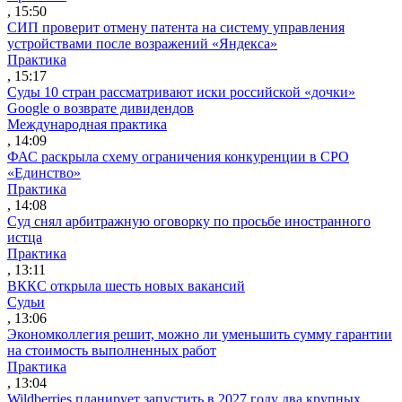
, 15:50
СИП проверит отмену патента на систему управления
устройствами после возражений «Яндекса»
Практика
, 15:17
Суды 10 стран рассматривают иски российской «дочки»
Google о возврате дивидендов
Международная практика
, 14:09
ФАС раскрыла схему ограничения конкуренции в СРО
«Единство»
Практика
, 14:08
Суд снял арбитражную оговорку по просьбе иностранного
истца
Практика
, 13:11
ВККС открыла шесть новых вакансий
Судьи
, 13:06
Экономколлегия решит, можно ли уменьшить сумму гарантии
на стоимость выполненных работ
Практика
, 13:04
Wildberries планирует запустить в 2027 году два крупных