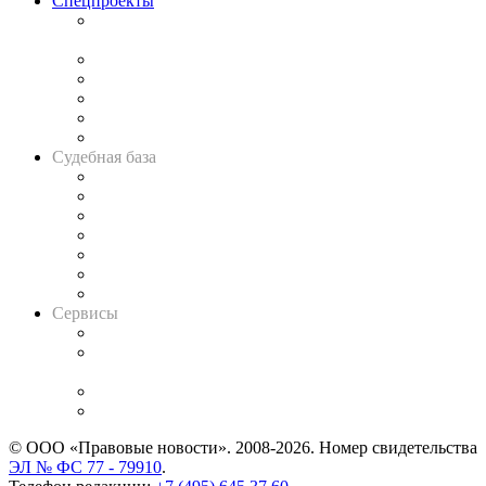
Спецпроекты
Подкаст «В здравом уме
и твёрдой памяти»
Legal Design
Банкротная панорама
Советы для литигаторов
Сговоры на торгах
Авто
Судебная база
Картотека арбитражных дел
Решения арбитражных судов
Календарь рассмотрения арбитражных дел
Досье судей
Информация о судах
RSS лента новостей
Вакансии для юристов
Сервисы
Справочно-правовая система
Casebook: мониторинг дел
и компаний
Caselook: поиск и анализ практики
CASE.ONE: управление юридической службой
© ООО «Правовые новости». 2008-2026.
Номер свидетельства
ЭЛ № ФС 77 - 79910
.