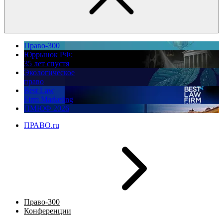
Право-300
Юррынок РФ:
35 лет спустя
Экологическое
право
Best Law
Firm Marketing
ПМЮФ 2026
ПРАВО.ru
Право-300
Конференции