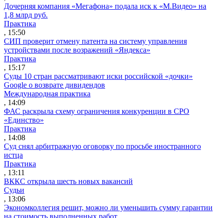
Дочерняя компания «Мегафона» подала иск к «М.Видео» на
1,8 млрд руб.
Практика
, 15:50
СИП проверит отмену патента на систему управления
устройствами после возражений «Яндекса»
Практика
, 15:17
Суды 10 стран рассматривают иски российской «дочки»
Google о возврате дивидендов
Международная практика
, 14:09
ФАС раскрыла схему ограничения конкуренции в СРО
«Единство»
Практика
, 14:08
Суд снял арбитражную оговорку по просьбе иностранного
истца
Практика
, 13:11
ВККС открыла шесть новых вакансий
Судьи
, 13:06
Экономколлегия решит, можно ли уменьшить сумму гарантии
на стоимость выполненных работ