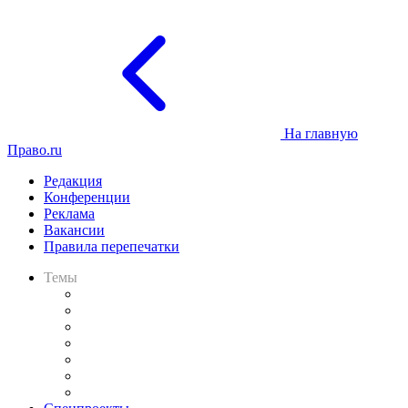
На главную
Право.ru
Редакция
Конференции
Реклама
Вакансии
Правила перепечатки
Темы
Практика
Законодательство
Процесс
Исследования
Рынок юридических услуг
Юридическое сообщество
Важнейшие правовые темы в прессе