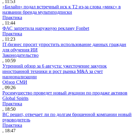
, 11:53
«Билайн» подал встречный иск к Т2 из-за слова «микс» в
названии бренда мультиподписки
Практика
, 11:44
ФАС запретила наружную рекламу Fonbet
Практика
, 11:23
IT-бизнес просит упростить использование данных граждан
для обучения ИИ
Законодательство
, 10:59
Утренний обзор за 6 августа: ужесточение закупок
иностранной техники и рост рынка M&A за счет
национализации
Обзор СМИ
, 09:26
Росимущество проведет новый аукцион по продаже активов
Global Spirits
Практика
, 18:50
ВС решит, отвечает ли по долгам брошенной компании новый
руководитель
Практика
, 18:47