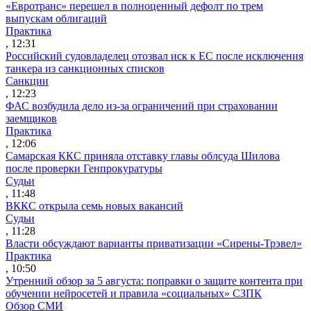
«Евротранс» перешел в полноценный дефолт по трем
выпускам облигаций
Практика
, 12:31
Российский судовладелец отозвал иск к ЕС после исключения
танкера из санкционных списков
Санкции
, 12:23
ФАС возбудила дело из-за ограничений при страховании
заемщиков
Практика
, 12:06
Самарская ККС приняла отставку главы облсуда Шилова
после проверки Генпрокуратуры
Судьи
, 11:48
ВККС открыла семь новых вакансий
Судьи
, 11:28
Власти обсуждают варианты приватизации «Сирены-Трэвел»
Практика
, 10:50
Утренний обзор за 5 августа: поправки о защите контента при
обучении нейросетей и правила «социальных» СЗПК
Обзор СМИ