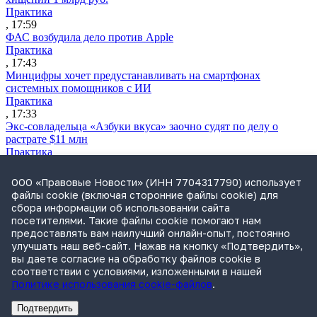
Практика
, 17:59
ФАС возбудила дело против Apple
Практика
, 17:43
Минцифры хочет предустанавливать на смартфонах
системных помощников с ИИ
Практика
, 17:33
Экс-совладельца «Азбуки вкуса» заочно судят по делу о
растрате $11 млн
Практика
, 17:02
Суд не признал решение SCC по взысканию с российской
ООО «Правовые Новости» (ИНН 7704317790) использует
компании
файлы cookie (включая сторонние файлы cookie) для
Международная практика
сбора информации об использовании сайта
, 17:01
посетителями. Такие файлы cookie помогают нам
Дроны могут начать применять для фиксации нарушений
предоставлять вам наилучший онлайн-опыт, постоянно
ПДД
улучшать наш веб-сайт. Нажав на кнопку «Подтвердить»,
Практика
вы даете согласие на обработку файлов cookie в
, 15:41
соответствии с условиями, изложенными в нашей
Политике использования cookie-файлов
.
Подтвердить
Реклама
Адвокатское бюро Санкт-Петербурга «Вертикаль» ИНН 7841290773
Реклама
АО"Право.ру" ИНН: 7708095468