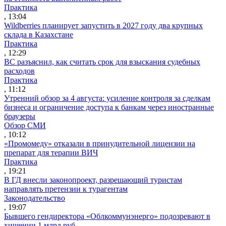
Практика
, 13:04
Wildberries планирует запустить в 2027 году два крупных
склада в Казахстане
Практика
, 12:29
ВС разъяснил, как считать срок для взыскания судебных
расходов
Практика
, 11:12
Утренний обзор за 4 августа: усиление контроля за сделкам
бизнеса и ограничение доступа к банкам через иностранные
браузеры
Обзор СМИ
, 10:12
«Промомеду» отказали в принудительной лицензии на
препарат для терапии ВИЧ
Практика
, 19:21
В ГД внесли законопроект, разрешающий туристам
направлять претензии к турагентам
Законодательство
, 19:07
Бывшего гендиректора «Облкоммунэнерго» подозревают в
хищении 1 млрд руб.