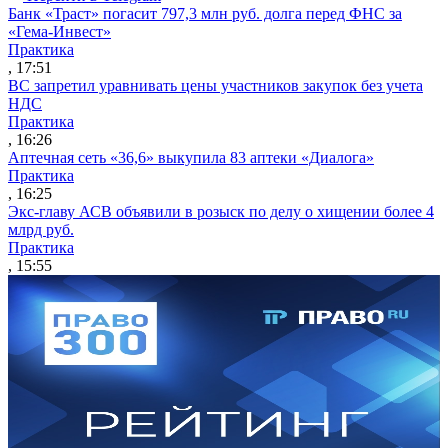
Банк «Траст» погасит 797,3 млн руб. долга перед ФНС за
«Гема-Инвест»
Практика
, 17:51
ВС запретил уравнивать цены участников закупок без учета
НДС
Практика
, 16:26
Аптечная сеть «36,6» выкупила 83 аптеки «Диалога»
Практика
, 16:25
Экс-главу АСВ объявили в розыск по делу о хищении более 4
млрд руб.
Практика
, 15:55