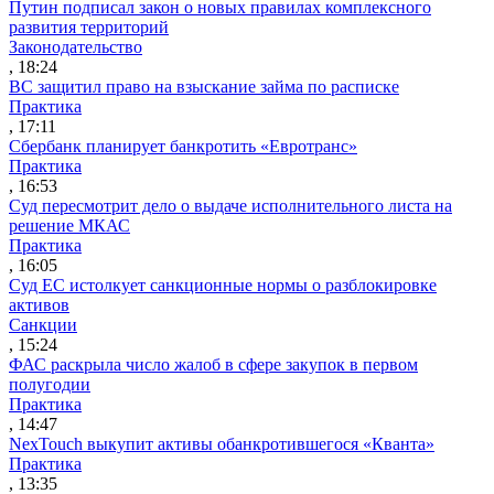
Путин подписал закон о новых правилах комплексного
развития территорий
Законодательство
, 18:24
ВС защитил право на взыскание займа по расписке
Практика
, 17:11
Сбербанк планирует банкротить «Евротранс»
Практика
, 16:53
Суд пересмотрит дело о выдаче исполнительного листа на
решение МКАС
Практика
, 16:05
Суд ЕС истолкует санкционные нормы о разблокировке
активов
Санкции
, 15:24
ФАС раскрыла число жалоб в сфере закупок в первом
полугодии
Практика
, 14:47
NexTouch выкупит активы обанкротившегося «Кванта»
Практика
, 13:35