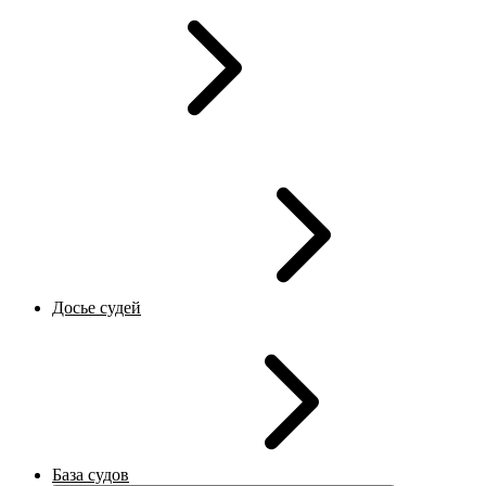
Досье судей
База судов