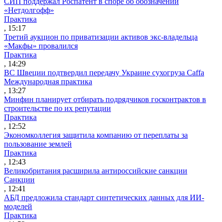
СИП поддержал Роспатент в споре об обозначении
«Нетдолгофф»
Практика
, 15:17
Третий аукцион по приватизации активов экс-владельца
«Макфы» провалился
Практика
, 14:29
ВС Швеции подтвердил передачу Украине сухогруза Caffa
Международная практика
, 13:27
Минфин планирует отбирать подрядчиков госконтрактов в
строительстве по их репутации
Практика
, 12:52
Экономколлегия защитила компанию от переплаты за
пользование землей
Практика
, 12:43
Великобритания расширила антироссийские санкции
Санкции
, 12:41
АБД предложила стандарт синтетических данных для ИИ-
моделей
Практика