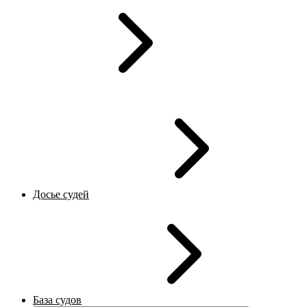
Досье судей
База судов