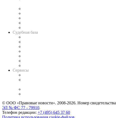
и твёрдой памяти»
Legal Design
Банкротная панорама
Советы для литигаторов
Сговоры на торгах
Авто
Судебная база
Картотека арбитражных дел
Решения арбитражных судов
Календарь рассмотрения арбитражных дел
Досье судей
Информация о судах
RSS лента новостей
Вакансии для юристов
Сервисы
Справочно-правовая система
Casebook: мониторинг дел
и компаний
Caselook: поиск и анализ практики
CASE.ONE: управление юридической службой
© ООО «Правовые новости». 2008-2026.
Номер свидетельства
ЭЛ № ФС 77 - 79910
.
Телефон редакции:
+7 (495) 645 37 60
Политика использования cookie-файлов