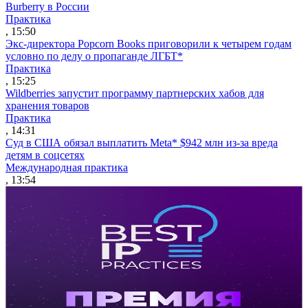
Burberry в России
Практика
, 15:50
Экс-директора Popcorn Books приговорили к четырем годам
условно по делу о пропаганде ЛГБТ*
Практика
, 15:25
Wildberries запустит программу партнерских хабов для
хранения товаров
Практика
, 14:31
Суд в США обязал выплатить Meta* $942 млн из-за вреда
детям в соцсетях
Международная практика
, 13:54