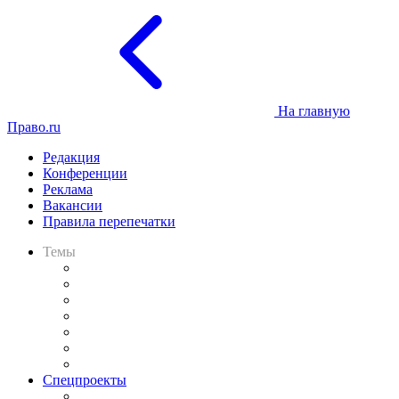
На главную
Право.ru
Редакция
Конференции
Реклама
Вакансии
Правила перепечатки
Темы
Практика
Законодательство
Процесс
Исследования
Рынок юридических услуг
Юридическое сообщество
Важнейшие правовые темы в прессе
Спецпроекты
Подкаст «В здравом уме