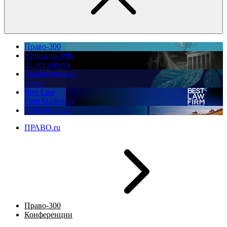
Право-300
Юррынок РФ:
35 лет спустя
Экологическое
право
Best Law
Firm Marketing
ПМЮФ 2026
ПРАВО.ru
Право-300
Конференции