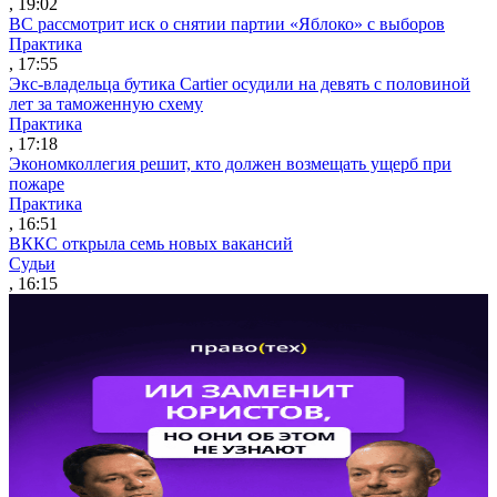
, 19:02
ВС рассмотрит иск о снятии партии «Яблоко» с выборов
Практика
, 17:55
Экс-владельца бутика Cartier осудили на девять с половиной
лет за таможенную схему
Практика
, 17:18
Экономколлегия решит, кто должен возмещать ущерб при
пожаре
Практика
, 16:51
ВККС открыла семь новых вакансий
Судьи
, 16:15