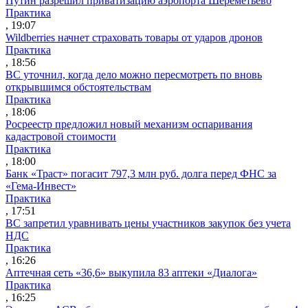
Путин разрешил приватизацию аэропорта Шереметьево
Практика
, 19:07
Wildberries начнет страховать товары от ударов дронов
Практика
, 18:56
ВС уточнил, когда дело можно пересмотреть по вновь
открывшимся обстоятельствам
Практика
, 18:06
Росреестр предложил новый механизм оспаривания
кадастровой стоимости
Практика
, 18:00
Банк «Траст» погасит 797,3 млн руб. долга перед ФНС за
«Гема-Инвест»
Практика
, 17:51
ВС запретил уравнивать цены участников закупок без учета
НДС
Практика
, 16:26
Аптечная сеть «36,6» выкупила 83 аптеки «Диалога»
Практика
, 16:25