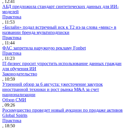
, 12:41
АБД предложила стандарт синтетических данных для ИИ-
моделей
Практика
, 11:53
«Билайн» подал встречный иск к Т2 из-за слова «микс» в
названии бренда мультиподписки
Практика
, 11:44
ФАС запретила наружную рекламу Fonbet
Практика
, 11:23
IT-бизнес просит упростить использование данных граждан
для обучения ИИ
Законодательство
, 10:59
Утренний обзор за 6 августа: ужесточение закупок
иностранной техники и рост рынка M&A за счет
национализации
Обзор СМИ
, 09:26
Росимущество проведет новый аукцион по продаже активов
Global Spirits
Практика
, 18:50