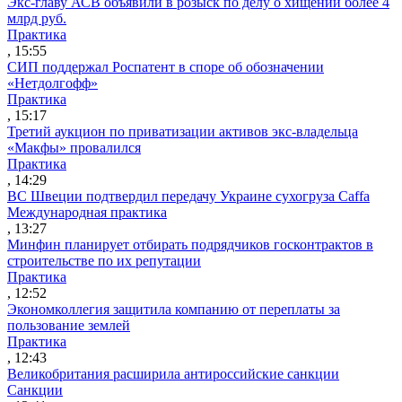
Экс-главу АСВ объявили в розыск по делу о хищении более 4
млрд руб.
Практика
, 15:55
СИП поддержал Роспатент в споре об обозначении
«Нетдолгофф»
Практика
, 15:17
Третий аукцион по приватизации активов экс-владельца
«Макфы» провалился
Практика
, 14:29
ВС Швеции подтвердил передачу Украине сухогруза Caffa
Международная практика
, 13:27
Минфин планирует отбирать подрядчиков госконтрактов в
строительстве по их репутации
Практика
, 12:52
Экономколлегия защитила компанию от переплаты за
пользование землей
Практика
, 12:43
Великобритания расширила антироссийские санкции
Санкции