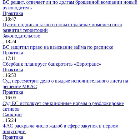
ВС решит, отвечает ли по долгам брошенной компании новый
руководитель
Практика
, 18:47
Путин подписал закон о новых правилах комплексного
развития территорий
Законодательство
, 18:24
ВС защитил право на взыскание займа по расписке
Практика
, 17:11
Сбербанк планирует банкротить «Евротранс»
Практика
, 16:53
Суд пересмотрит дело о выдаче исполнительного листа на
решение МКАС
Практика
, 16:05
Суд ЕС истолкует санкционные нормы о разблокировке
активов
Санкции
, 15:24
ФАС раскрыла число жалоб в сфере закупок в первом
полугодии
Практика