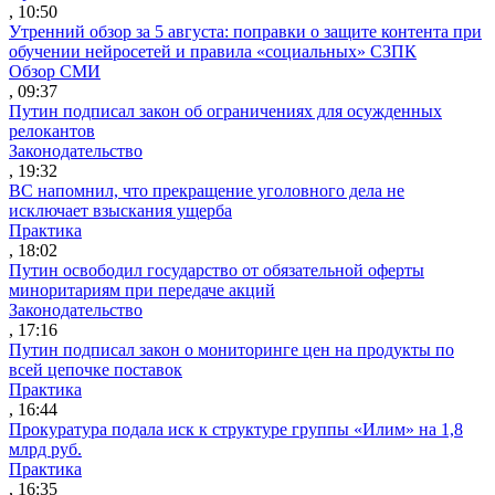
, 10:50
Утренний обзор за 5 августа: поправки о защите контента при
обучении нейросетей и правила «социальных» СЗПК
Обзор СМИ
, 09:37
Путин подписал закон об ограничениях для осужденных
релокантов
Законодательство
, 19:32
ВС напомнил, что прекращение уголовного дела не
исключает взыскания ущерба
Практика
, 18:02
Путин освободил государство от обязательной оферты
миноритариям при передаче акций
Законодательство
, 17:16
Путин подписал закон о мониторинге цен на продукты по
всей цепочке поставок
Практика
, 16:44
Прокуратура подала иск к структуре группы «Илим» на 1,8
млрд руб.
Практика
, 16:35