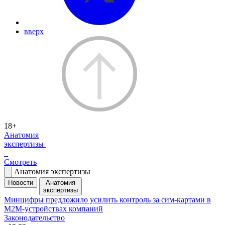
вверх
18+
Анатомия
экспертизы
Смотреть
Анатомия экспертизы
Новости
Анатомия
экспертизы
Минцифры предложило усилить контроль за сим-картами в
M2M-устройствах компаний
Законодательство