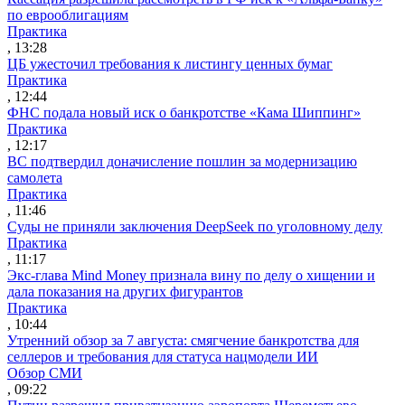
по еврооблигациям
Практика
, 13:28
ЦБ ужесточил требования к листингу ценных бумаг
Практика
, 12:44
ФНС подала новый иск о банкротстве «Кама Шиппинг»
Практика
, 12:17
ВС подтвердил доначисление пошлин за модернизацию
самолета
Практика
, 11:46
Суды не приняли заключения DeepSeek по уголовному делу
Практика
, 11:17
Экс-глава Mind Money признала вину по делу о хищении и
дала показания на других фигурантов
Практика
, 10:44
Утренний обзор за 7 августа: смягчение банкротства для
селлеров и требования для статуса нацмодели ИИ
Обзор СМИ
, 09:22