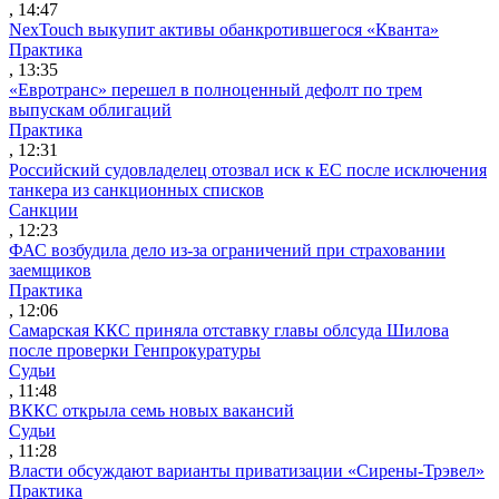
, 14:47
NexTouch выкупит активы обанкротившегося «Кванта»
Практика
, 13:35
«Евротранс» перешел в полноценный дефолт по трем
выпускам облигаций
Практика
, 12:31
Российский судовладелец отозвал иск к ЕС после исключения
танкера из санкционных списков
Санкции
, 12:23
ФАС возбудила дело из-за ограничений при страховании
заемщиков
Практика
, 12:06
Самарская ККС приняла отставку главы облсуда Шилова
после проверки Генпрокуратуры
Судьи
, 11:48
ВККС открыла семь новых вакансий
Судьи
, 11:28
Власти обсуждают варианты приватизации «Сирены-Трэвел»
Практика