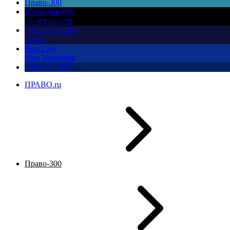
Право-300
Юррынок РФ:
35 лет спустя
Экологическое
право
Best Law
Firm Marketing
ПМЮФ 2026
ПРАВО.ru
Право-300