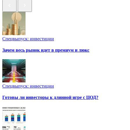
Спецвыпуск: инвестиции
Зачем весь рынок идет в премиум и люкс
Спецвыпуск: инвестиции
Готовы ли инвесторы к длинной игре с ЦОД?