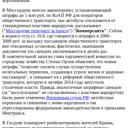
Бортниковым.
В Мосгордуму внесен законопроект, устанавливающий
штрафы до 1 млн руб. по КоАП РФ для операторов
общественного транспорта, чьи автобусы отклоняются от
утвержденных властями маршрутов, рассказывает
("
Мосгордуме передают за проезд
")
"Коммерсантъ"
. Сейчас
в кодексе есть ст. 10.6, где говорится о штрафах в 2000–
3000 руб. за высадку пассажиров общественного транспорта
вне отведенных остановок; фактически, нынешним
документом эти санкции увеличиваются в десять раз.
В пояснительной записке глава парламентской комиссии по
городскому хозяйству Степан Орлов объясняет, что новые
штрафы "позволят снизить случаи осуществления
нелегальных перевозок, создающих угрозу жизни и здоровью
пассажиров", и связывает их с реформой общественного
транспорта, которую в октябре 2014 года запустили
столичные власти. Правда, аналогичные штрафные санкции
(за "эксплуатацию" не согласованных с властями маршрутов)
были ранее отменены
Верховным судом РФ
: автобусные
перевозки и связанные с ними нарушения и так
отрегулированы федеральным законодательством и приказами
Минтранса.
В Госдуме планируют реабилитировать жителей Крыма,
пострадавших от политических репрессий со стороны