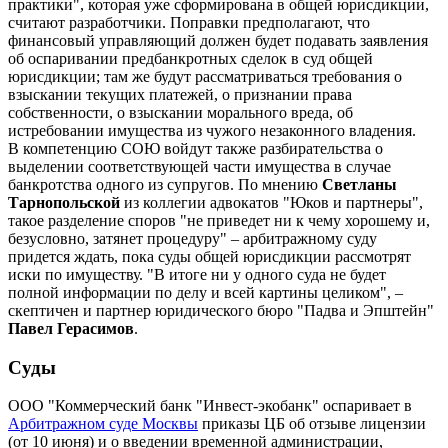
практики", которая уже сформирована в общей юрисдикции,
считают разработчики. Поправки предполагают, что
финансовый управляющий должен будет подавать заявления
об оспаривании предбанкротных сделок в суд общей
юрисдикции; там же будут рассматриваться требования о
взыскании текущих платежей, о признании права
собственности, о взыскании морального вреда, об
истребовании имущества из чужого незаконного владения.
В компетенцию СОЮ войдут также разбирательства о
выделении соответствующей части имущества в случае
банкротства одного из супругов. По мнению
Светланы
Тарнопольской
из коллегии адвокатов "Юков и партнеры",
такое разделение споров "не приведет ни к чему хорошему и,
безусловно, затянет процедуру" – арбитражному суду
придется ждать, пока суды общей юрисдикции рассмотрят
иски по имуществу. "В итоге ни у одного суда не будет
полной информации по делу и всей картины целиком", –
скептичен и партнер юридического бюро "Падва и Эпштейн"
Павел Герасимов
.
Суды
ООО "Коммерческий банк "Инвест-экобанк" оспаривает в
Арбитражном суде Москвы
приказы ЦБ об отзыве лицензии
(от 10 июня) и о введении временной администрации,