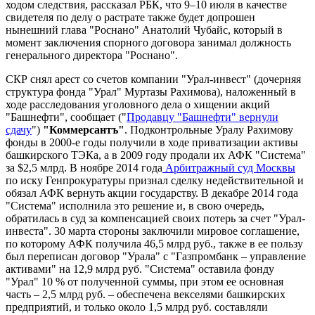
ходом следствия, рассказал РБК, что 9–10 июля в качестве
свидетеля по делу о растрате также будет допрошен
нынешний глава "Роснано" Анатолий Чубайс, который в
момент заключения спорного договора занимал должность
генерального директора "Роснано".
СКР снял арест со счетов компании "Урал-инвест" (дочерняя
структура фонда "Урал" Муртазы Рахимова), наложенный в
ходе расследования уголовного дела о хищении акций
"Башнефти", сообщает ("
Продавцу "Башнефти" вернули
сдачу
")
"Коммерсантъ"
. Подконтрольные Уралу Рахимову
фонды в 2000-е годы получили в ходе приватизации активы
башкирского ТЭКа, а в 2009 году продали их АФК "Система"
за $2,5 млрд. В ноябре 2014 года
Арбитражный суд Москвы
по иску Генпрокуратуры признал сделку недействительной и
обязал АФК вернуть акции государству. В декабре 2014 года
"Система" исполнила это решение и, в свою очередь,
обратилась в суд за компенсацией своих потерь за счет "Урал-
инвеста". 30 марта стороны заключили мировое соглашение,
по которому АФК получила 46,5 млрд руб., также в ее пользу
был переписан договор "Урала" с "Газпромбанк – управление
активами" на 12,9 млрд руб. "Система" оставила фонду
"Урал" 10 % от полученной суммы, при этом ее основная
часть – 2,5 млрд руб. – обеспечена векселями башкирских
предприятий, и только около 1,5 млрд руб. составляли