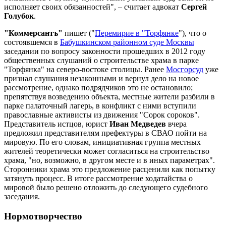
исполняет своих обязанностей", – считает адвокат
Сергей
Голубок
.
"Коммерсантъ"
пишет ("
Перемирие в "Торфянке
"), что о
состоявшемся в
Бабушкинском районном суде Москвы
заседании по вопросу законности прошедших в 2012 году
общественных слушаний о строительстве храма в парке
"Торфянка" на северо-востоке столицы. Ранее
Мосгорсуд
уже
признал слушания незаконными и вернул дело на новое
рассмотрение, однако подрядчиков это не остановило;
препятствуя возведению объекта, местные жители разбили в
парке палаточный лагерь, в конфликт с ними вступили
православные активисты из движения "Сорок сороков".
Представитель истцов, юрист
Иван Медведев
вчера
предложил представителям префектуры в СВАО пойти на
мировую. По его словам, инициативная группа местных
жителей теоретически может согласиться на строительство
храма, "но, возможно, в другом месте и в иных параметрах".
Сторонники храма это предложение расценили как попытку
затянуть процесс. В итоге рассмотрение ходатайства о
мировой было решено отложить до следующего судебного
заседания.
Нормотворчество