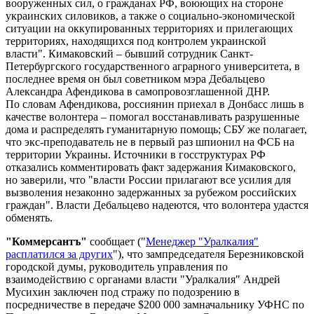
вооруженных сил, о гражданах РФ, воюющих на стороне
украинских силовиков, а также о социально-экономической
ситуации на оккупированных территориях и прилегающих
территориях, находящихся под контролем украинской
власти". Кимаковский – бывший сотрудник Санкт-
Петербургского государственного аграрного университета, в
последнее время он был советником мэра Дебальцево
Александра Афендикова в самопровозглашенной ДНР.
По словам Афендикова, россиянин приехал в Донбасс лишь в
качестве волонтера – помогал восстанавливать разрушенные
дома и распределять гуманитарную помощь; СБУ же полагает,
что экс-преподаватель не в первый раз шпионил на ФСБ на
территории Украины. Источники в госструктурах РФ
отказались комментировать факт задержания Кимаковского,
но заверили, что "власти России прилагают все усилия для
вызволения незаконно задержанных за рубежом российских
граждан". Власти Дебальцево надеются, что волонтера удастся
обменять.
"Коммерсантъ"
сообщает ("
Менеджер "Уралкалия"
расплатился за других
"), что зампредседателя Березниковской
городской думы, руководитель управления по
взаимодействию с органами власти "Уралкалия" Андрей
Мусихин заключен под стражу по подозрению в
посредничестве в передаче $200 000 замначальнику УФНС по