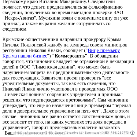
Пермскому краю Виталию Макарихину. Следователи
полагает, что деньги предназначались за фальсификацию
сведений, полученных во время выездной проверки ЗАО
"Искра-Авигаз". Мусихина взяли с поличным; вину он уже
признал, а также выразил желание сотрудничать со
следствием.
Крымские общественники направили прокурору Крыма
Наталье Поклонской жалобу на зампреда совета министров
республики Николая Янаки, сообщает ("
Вице-премьеру
Крыма нашли бизнес
")
"Коммерсантъ"
. В обращении
говорится, что чиновник владеет не отраженной в декларации
долей в ООО "Лименская долина", что может быть
нарушением запрета на предпринимательскую деятельность
для госслужащих. Заявители просят проверить "все
учредительные документы, так как есть сведения, что
Николай Янаки лично участвовал в проводимых ООО
"Лименская долина" собраниях учредителей и принимал
решения, что подтверждается протоколами". Сам чиновник
утверждает, что еще до назначения вице-премьером "передал
доли в доверительное управление на пять лет". Даже в этом
случае "чиновник все равно остается собственником доли, и
все зависит от того, на каких условиях эта доля передана в
управление", говорит председатель коллегии адвокатов
"Вашъ Юридический Поверенный"
Константин Трапаидзе
:
Реклама
Адвокатское бюро Санкт-Петербурга «Вертикаль» ИНН 7841290773
Реклама
АО"Право.ру" ИНН: 7708095468