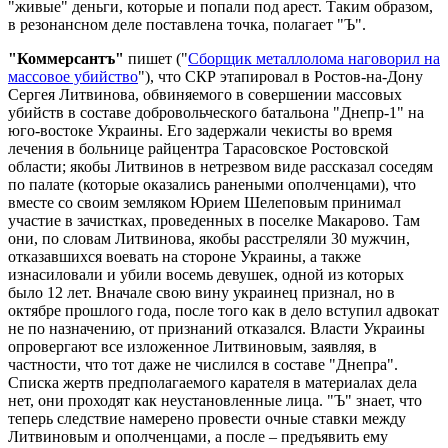
"живые" деньги, которые и попали под арест. Таким образом,
в резонансном деле поставлена точка, полагает "Ъ".
"Коммерсантъ"
пишет ("
Сборщик металлолома наговорил на
массовое убийство
"), что СКР этапировал в Ростов-на-Дону
Сергея Литвинова, обвиняемого в совершении массовых
убийств в составе добровольческого батальона "Днепр-1" на
юго-востоке Украины. Его задержали чекисты во время
лечения в больнице райцентра Тарасовское Ростовской
области; якобы Литвинов в нетрезвом виде рассказал соседям
по палате (которые оказались ранеными ополченцами), что
вместе со своим земляком Юрием Шелеповым принимал
участие в зачистках, проведенных в поселке Макарово. Там
они, по словам Литвинова, якобы расстреляли 30 мужчин,
отказавшихся воевать на стороне Украины, а также
изнасиловали и убили восемь девушек, одной из которых
было 12 лет. Вначале свою вину украинец признал, но в
октябре прошлого года, после того как в дело вступил адвокат
не по назначению, от признаний отказался. Власти Украины
опровергают все изложенное Литвиновым, заявляя, в
частности, что тот даже не числился в составе "Днепра".
Списка жертв предполагаемого карателя в материалах дела
нет, они проходят как неустановленные лица. "Ъ" знает, что
теперь следствие намерено провести очные ставки между
Литвиновым и ополченцами, а после – предъявить ему