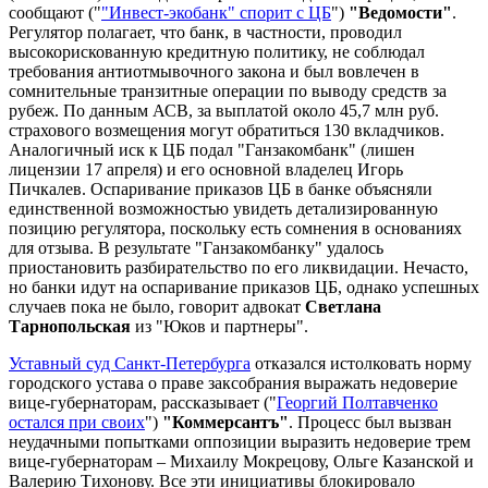
сообщают ("
"Инвест-экобанк" спорит с ЦБ
")
"Ведомости"
.
Регулятор полагает, что банк, в частности, проводил
высокорискованную кредитную политику, не соблюдал
требования антиотмывочного закона и был вовлечен в
сомнительные транзитные операции по выводу средств за
рубеж. По данным АСВ, за выплатой около 45,7 млн руб.
страхового возмещения могут обратиться 130 вкладчиков.
Аналогичный иск к ЦБ подал "Ганзакомбанк" (лишен
лицензии 17 апреля) и его основной владелец Игорь
Пичкалев. Оспаривание приказов ЦБ в банке объясняли
единственной возможностью увидеть детализированную
позицию регулятора, поскольку есть сомнения в основаниях
для отзыва. В результате "Ганзакомбанку" удалось
приостановить разбирательство по его ликвидации. Нечасто,
но банки идут на оспаривание приказов ЦБ, однако успешных
случаев пока не было, говорит адвокат
Светлана
Тарнопольская
из "Юков и партнеры".
Уставный суд Санкт-Петербурга
отказался истолковать норму
городского устава о праве заксобрания выражать недоверие
вице-губернаторам, рассказывает ("
Георгий Полтавченко
остался при своих
")
"Коммерсантъ"
. Процесс был вызван
неудачными попытками оппозиции выразить недоверие трем
вице-губернаторам – Михаилу Мокрецову, Ольге Казанской и
Валерию Тихонову. Все эти инициативы блокировало