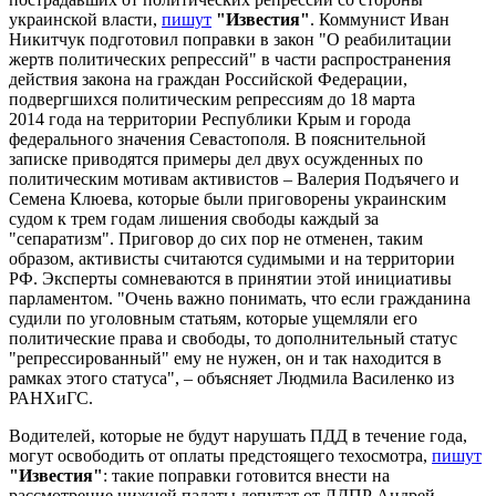
украинской власти,
пишут
"Известия"
. Коммунист Иван
Никитчук подготовил поправки в закон "О реабилитации
жертв политических репрессий" в части распространения
действия закона на граждан Российской Федерации,
подвергшихся политическим репрессиям до 18 марта
2014 года на территории Республики Крым и города
федерального значения Севастополя. В пояснительной
записке приводятся примеры дел двух осужденных по
политическим мотивам активистов – Валерия Подъячего и
Семена Клюева, которые были приговорены украинским
судом к трем годам лишения свободы каждый за
"сепаратизм". Приговор до сих пор не отменен, таким
образом, активисты считаются судимыми и на территории
РФ. Эксперты сомневаются в принятии этой инициативы
парламентом. "Очень важно понимать, что если гражданина
судили по уголовным статьям, которые ущемляли его
политические права и свободы, то дополнительный статус
"репрессированный" ему не нужен, он и так находится в
рамках этого статуса", – объясняет Людмила Василенко из
РАНХиГС.
Водителей, которые не будут нарушать ПДД в течение года,
могут освободить от оплаты предстоящего техосмотра,
пишут
"Известия"
: такие поправки готовится внести на
рассмотрение нижней палаты депутат от ЛДПР Андрей