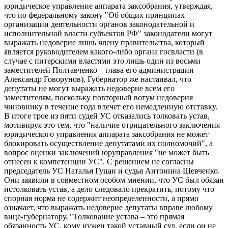
юридическое управление аппарата заксобрания, утверждая,
что по федеральному закону "Об общих принципах
организации деятельности органов законодательной и
исполнительной власти субъектов РФ" законодатели могут
выражать недоверие лишь члену правительства, который
является руководителем какого-либо органа госвласти (в
случае с питерскими властями это лишь один из восьми
заместителей Полтавченко – глава его администрации
Александр Говорунов). Губернатор же настаивал, что
депутаты не могут выражать недоверие всем его
заместителям, поскольку повторный вотум недоверия
чиновнику в течение года влечет его немедленную отставку.
В итоге трое из пяти судей УС отказались толковать устав,
мотивируя это тем, что "наличие отрицательного заключения
юридического управления аппарата заксобрания не может
блокировать осуществление депутатами их полномочий", а
вопрос оценки заключений юруправления "не может быть
отнесен к компетенции УС". С решением не согласны
председатель УС Наталья Гуцан и судья Антонина Шевченко.
Они заявили в совместном особом мнении, что УС был обязан
истолковать устав, а дело следовало прекратить, потому что
спорная норма не содержит неопределенности, а прямо
означает, что выражать недоверие депутаты вправе любому
вице-губернатору. "Толкование устава – это прямая
обязанность УС, кому нужен такой уставный суд, если он не