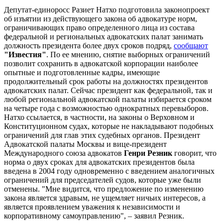
Депутат-единоросс Разиет Натхо подготовила законопроект
об изъятии из действующего закона об адвокатуре норм,
ограничивающих право определенного лица из состава
федеральной и региональных адвокатских палат занимать
должность президента более двух сроков подряд,
сообщают
"Известия"
. По ее мнению, снятие выборных ограничений
позволит сохранить в адвокатской корпорации наиболее
опытные и подготовленные кадры, имеющие
продолжительный срок работы на должностях президентов
адвокатских палат. Сейчас президент как федеральной, так и
любой региональной адвокатской палаты избирается сроком
на четыре года с возможностью однократных перевыборов.
Натхо ссылается, в частности, на законы о Верховном и
Конституционном судах, которые не накладывают подобных
ограничений для глав этих судебных органов. Президент
Адвокатской палаты Москвы и вице-президент
Международного союза адвокатов
Генри Резник
говорит, что
норма о двух сроках для адвокатских президентов была
введена в 2004 году одновременно с введением аналогичных
ограничений для председателей судов, которые уже были
отменены. "Мне видится, что предложение по изменению
закона является здравым, не ущемляет ничьих интересов, а
является проявлением уважения к независимости и
корпоративному самоуправлению", – заявил Резник.