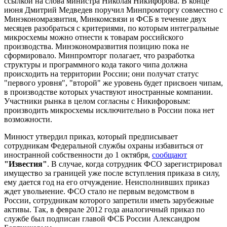
ссылкой на слова министра Николая Никифорова. В конце
июня Дмитрий Медведев поручил Минпромторгу совместно с
Минэкономразвития, Минкомсвязи и ФСБ в течение двух
месяцев разобраться с критериями, по которым интегральные
микросхемы можно отнести к товарам российского
производства. Минэкономразвития позицию пока не
сформировало. Минпромторг полагает, что разработка
структуры и программного кода такого чипа должна
происходить на территории России; они получат статус
"первого уровня", "второй" же уровень будет присвоен чипам,
в производстве которых участвуют иностранные компании.
Участники рынка в целом согласны с Никифоровым:
производить микросхемы исключительно в России пока нет
возможности.
Минюст утвердил приказ, который предписывает
сотрудникам Федеральной службы охраны избавиться от
иностранной собственности до 1 октября,
сообщают
"Известия"
. В случае, когда сотрудник ФСО зарегистрировал
имущество за границей уже после вступления приказа в силу,
ему дается год на его отчуждение. Неисполнивших приказ
ждет увольнение. ФСО стало не первым ведомством в
России, сотрудникам которого запретили иметь зарубежные
активы. Так, в феврале 2012 года аналогичный приказ по
службе был подписан главой ФСБ России Александром