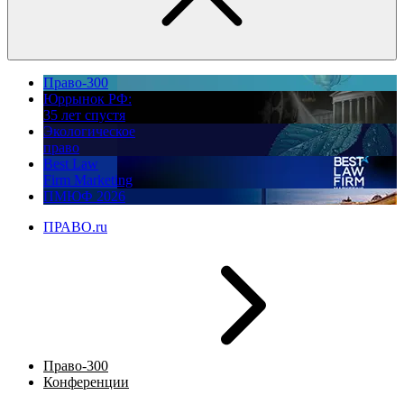
Право-300
Юррынок РФ:
35 лет спустя
Экологическое
право
Best Law
Firm Marketing
ПМЮФ 2026
ПРАВО.ru
Право-300
Конференции