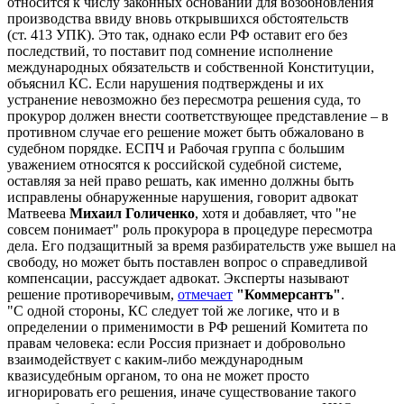
относится к числу законных оснований для возобновления
производства ввиду вновь открывшихся обстоятельств
(ст. 413 УПК). Это так, однако если РФ оставит его без
последствий, то поставит под сомнение исполнение
международных обязательств и собственной Конституции,
объяснил КС. Если нарушения подтверждены и их
устранение невозможно без пересмотра решения суда, то
прокурор должен внести соответствующее представление – в
противном случае его решение может быть обжаловано в
судебном порядке. ЕСПЧ и Рабочая группа с большим
уважением относятся к российской судебной системе,
оставляя за ней право решать, как именно должны быть
исправлены обнаруженные нарушения, говорит адвокат
Матвеева
Михаил Голиченко
, хотя и добавляет, что "не
совсем понимает" роль прокурора в процедуре пересмотра
дела. Его подзащитный за время разбирательств уже вышел на
свободу, но может быть поставлен вопрос о справедливой
компенсации, рассуждает адвокат. Эксперты называют
решение противоречивым,
отмечает
"Коммерсантъ"
.
"С одной стороны, КС следует той же логике, что и в
определении о применимости в РФ решений Комитета по
правам человека: если Россия признает и добровольно
взаимодействует с каким-либо международным
квазисудебным органом, то она не может просто
игнорировать его решения, иначе существование такого