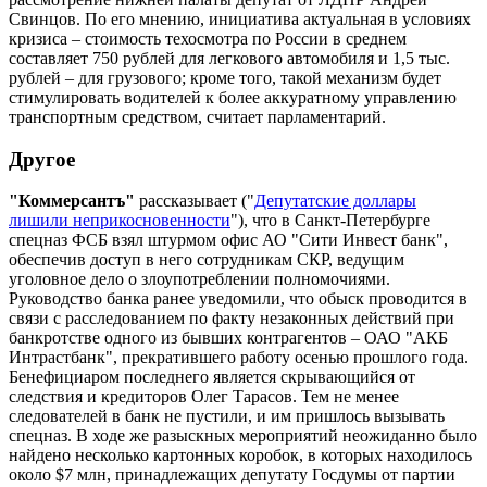
Свинцов. По его мнению, инициатива актуальная в условиях
кризиса – стоимость техосмотра по России в среднем
составляет 750 рублей для легкового автомобиля и 1,5 тыс.
рублей – для грузового; кроме того, такой механизм будет
стимулировать водителей к более аккуратному управлению
транспортным средством, считает парламентарий.
Другое
"Коммерсантъ"
рассказывает ("
Депутатские доллары
лишили неприкосновенности
"), что в Санкт-Петербурге
спецназ ФСБ взял штурмом офис АО "Сити Инвест банк",
обеспечив доступ в него сотрудникам СКР, ведущим
уголовное дело о злоупотреблении полномочиями.
Руководство банка ранее уведомили, что обыск проводится в
связи с расследованием по факту незаконных действий при
банкротстве одного из бывших контрагентов – ОАО "АКБ
Интрастбанк", прекратившего работу осенью прошлого года.
Бенефициаром последнего является скрывающийся от
следствия и кредиторов Олег Тарасов. Тем не менее
следователей в банк не пустили, и им пришлось вызывать
спецназ. В ходе же разыскных мероприятий неожиданно было
найдено несколько картонных коробок, в которых находилось
около $7 млн, принадлежащих депутату Госдумы от партии