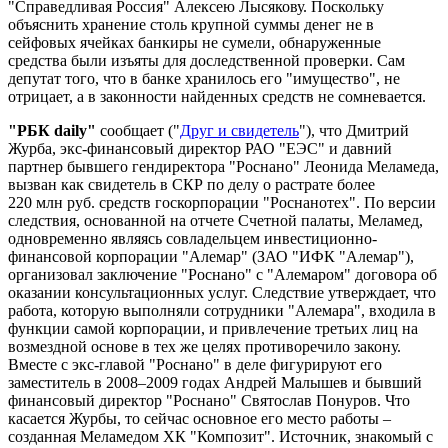
"Справедливая Россия" Алексею Лысякову. Поскольку
объяснить хранение столь крупной суммы денег не в
сейфовых ячейках банкиры не сумели, обнаруженные
средства были изъяты для доследственной проверки. Сам
депутат того, что в банке хранилось его "имущество", не
отрицает, а в законности найденных средств не сомневается.
"РБК daily"
сообщает ("
Друг и свидетель
"), что Дмитрий
Журба, экс-финансовый директор РАО "ЕЭС" и давний
партнер бывшего гендиректора "Роснано" Леонида Меламеда,
вызван как свидетель в СКР по делу о растрате более
220 млн руб. средств госкорпорации "Роснанотех". По версии
следствия, основанной на отчете Счетной палаты, Меламед,
одновременно являясь совладельцем инвестиционно-
финансовой корпорации "Алемар" (ЗАО "ИФК "Алемар"),
организовал заключение "Роснано" с "Алемаром" договора об
оказании консультационных услуг. Следствие утверждает, что
работа, которую выполняли сотрудники "Алемара", входила в
функции самой корпорации, и привлечение третьих лиц на
возмездной основе в тех же целях противоречило закону.
Вместе с экс-главой "Роснано" в деле фигурируют его
заместитель в 2008–2009 годах Андрей Малышев и бывший
финансовый директор "Роснано" Святослав Понуров. Что
касается Журбы, то сейчас основное его место работы –
созданная Меламедом ХК "Композит". Источник, знакомый с