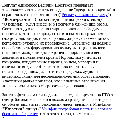
Депутат-единоросс Василий Шестаков предлагает
законодательно закрепить определение "вредные продукты" и
ограничить их рекламу, пишет ("
Рекламу сажают на диету
")
"Коммерсантъ"
. Соответствующие поправки к закону
"О рекламе" будут внесены в Госдуму в ближайшее время.
Согласно задумке парламентария, в законе необходимо
прописать, что такое продукты с высоким содержанием
сахара, соли, жиров и насыщенных жиров, а также статью,
регламентирующую их продвижение. Ограничения должны
способствовать формированию культуры рационального
питания у молодежи для сохранения нормального веса,
давления и показателей крови. Под них могут попасть
газировка, кондитерские изделия, чипсы, маргарин и
отдельные виды колбас: рекламировать эти товары в
печатных изданиях, радио- и телепередачах, аудио- и
видеопродукции для несовершеннолетних будет запрещено.
Участники рынка полагают, что названные ограничения
должны оставаться в сфере саморегулирования.
Занятия фитнесом или подготовка к сдаче нормативов ГТО за
счет работодателя является доходом гражданина, с которого
он обязан заплатить подоходный налог, заявили в Минфине.
"Известия"
пишут ("
Минфин потребовал платить налоги за
бесплатный фитнес
"), что эти затраты, по мнению