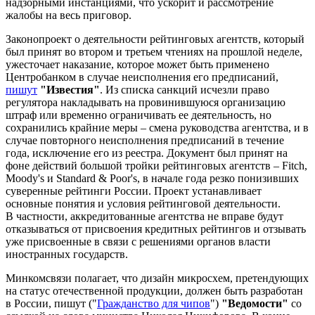
надзорными инстанциями, что ускорит и рассмотрение
жалобы на весь приговор.
Законопроект о деятельности рейтинговых агентств, который
был принят во втором и третьем чтениях на прошлой неделе,
ужесточает наказание, которое может быть применено
Центробанком в случае неисполнения его предписаний,
пишут
"Известия"
. Из списка санкций исчезли право
регулятора накладывать на провинившуюся организацию
штраф или временно ограничивать ее деятельность, но
сохранились крайние меры – смена руководства агентства, и в
случае повторного неисполнения предписаний в течение
года, исключение его из реестра. Документ был принят на
фоне действий большой тройки рейтинговых агентств – Fitch,
Moody's и Standard & Poor's, в начале года резко понизивших
суверенные рейтинги России. Проект устанавливает
основные понятия и условия рейтинговой деятельности.
В частности, аккредитованные агентства не вправе будут
отказываться от присвоения кредитных рейтингов и отзывать
уже присвоенные в связи с решениями органов власти
иностранных государств.
Минкомсвязи полагает, что дизайн микросхем, претендующих
на статус отечественной продукции, должен быть разработан
в России, пишут ("
Гражданство для чипов
")
"Ведомости"
со