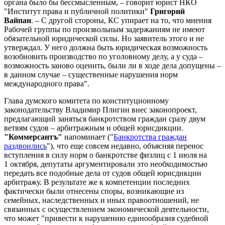
органа было бы бессмысленным, – говорит юрист НКО
"Институт права и публичной политики"
Григорий
Вайпан
. – С другой стороны, КС упирает на то, что мнения
Рабочей группы по произвольным задержаниям не имеют
обязательной юридической силы. Но заявитель этого и не
утверждал. У него должна быть юридическая возможность
возобновить производство по уголовному делу, а у суда –
возможность заново оценить, были ли в ходе дела допущены –
в данном случае – существенные нарушения норм
международного права".
Глава думского комитета по конституционному
законодательству Владимир Плигин внес законопроект,
предлагающий заняться банкротством граждан сразу двум
ветвям судов – арбитражным и общей юрисдикции.
"Коммерсантъ"
напоминает ("
Банкротства граждан
раздвоились
"), что еще совсем недавно, объясняя перенос
вступления в силу норм о банкротстве физлиц с 1 июля на
1 октября, депутаты аргументировали это необходимостью
передать все подобные дела от судов общей юрисдикции
арбитражу. В результате же к компетенции последних
фактически были отнесены споры, возникающие из
семейных, наследственных и иных правоотношений, не
связанных с осуществлением экономической деятельности,
что может "привести к нарушению единообразия судебной