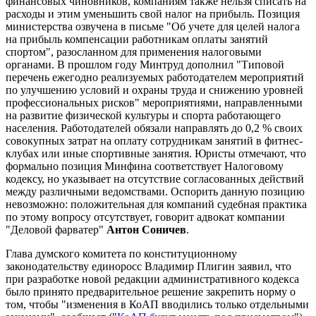
финансовых чиновников, компаниям также нельзя списать на
расходы и этим уменьшить свой налог на прибыль. Позиция
министерства озвучена в письме "Об учете для целей налога
на прибыль компенсации работникам оплаты занятий
спортом", разосланном для применения налоговыми
органами. В прошлом году Минтруд дополнил "Типовой
перечень ежегодно реализуемых работодателем мероприятий
по улучшению условий и охраны труда и снижению уровней
профессиональных рисков" мероприятиями, направленными
на развитие физической культуры и спорта работающего
населения. Работодателей обязали направлять до 0,2 % своих
совокупных затрат на оплату сотрудникам занятий в фитнес-
клубах или иные спортивные занятия. Юристы отмечают, что
формально позиция Минфина соответствует Налоговому
кодексу, но указывает на отсутствие согласованных действий
между различными ведомствами. Оспорить данную позицию
невозможно: положительная для компаний судебная практика
по этому вопросу отсутствует, говорит адвокат компании
"Деловой фарватер"
Антон Соничев
.
Глава думского комитета по конституционному
законодательству единоросс Владимир Плигин заявил, что
при разработке новой редакции административного кодекса
было принято предварительное решение закрепить норму о
том, чтобы "изменения в КоАП вводились только отдельными