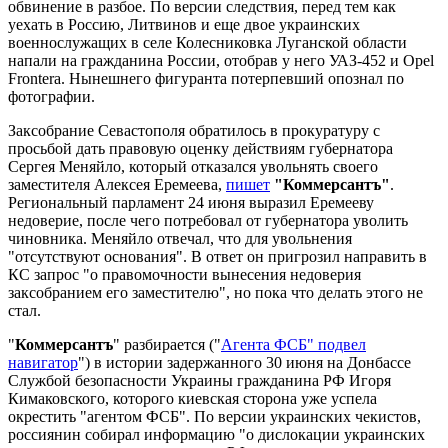
обвинение в разбое. По версии следствия, перед тем как
уехать в Россию, Литвинов и еще двое украинских
военнослужащих в селе Колесниковка Луганской области
напали на гражданина России, отобрав у него УАЗ-452 и Opel
Frontera. Нынешнего фигуранта потерпевший опознал по
фотографии.
Заксобрание Севастополя обратилось в прокуратуру с
просьбой дать правовую оценку действиям губернатора
Сергея Меняйло, который отказался увольнять своего
заместителя Алексея Еремеева,
пишет
"Коммерсантъ"
.
Региональный парламент 24 июня выразил Еремееву
недоверие, после чего потребовал от губернатора уволить
чиновника. Меняйло отвечал, что для увольнения
"отсутствуют основания". В ответ он пригрозил направить в
КС запрос "о правомочности вынесения недоверия
заксобранием его заместителю", но пока что делать этого не
стал.
"
Коммерсантъ
" разбирается ("
Агента ФСБ" подвел
навигатор
") в истории задержанного 30 июня на Донбассе
Службой безопасности Украины гражданина РФ Игоря
Кимаковского, которого киевская сторона уже успела
окрестить "агентом ФСБ". По версии украинских чекистов,
россиянин собирал информацию "о дислокации украинских