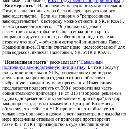
законами", сообщает ("
КоАП будут менять под присмотром
")
"Коммерсантъ"
. На последнем перед каникулами заседании
Госдумы аналогичная мера была введена для уголовного
законодательства. "Если мы говорим о "репрессивном
законодательстве", к которому можно отнести и УК, и КоАП,
то это (изменения в него. –
"Ъ"
) должно отдельно
рассматриваться, чтобы не было возможности скрыть
поправки в других законах, особенно при подготовке ко
второму чтению", – объяснил автор той инициативы Павел
Крашенинников. Плигин считает идею "целесообразной" для
ряда кодексов, включая Налоговый, УК, УПК и КоАП.
"Независимая газета"
рассказывает ("
Навальный
подтолкнул законодательную инициативу
"), что в Госдуму
поступили поправки в УПК, разрешающие при подаче
апелляции на приговор отдельно от него обжаловать
выбранную гражданину меру пресечения. Изменениям
предлагается подвергнуть ст. 308 ("резолютивная часть
обвинительного приговора") и ст. 313 ("вопросы, решаемые
судом одновременно с постановлением приговора"). Автор
законопроекта, депутат-коммунист Дмитрий Коломиец,
объясняет, что сейчас в УПК прописано, что обжалуется
только весь приговор в целом, а вот "рассмотрение жалобы по
мере пресечения отдельно от приговора противоречит
главе 45.1 УПК ("производство в суде апелляционной