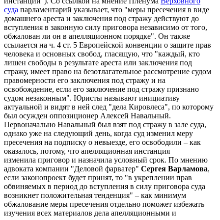
инстанции"). Со ссылкой на мнение Пленума
Верховного
суда
парламентарий указывает, что "меры пресечения в виде
домашнего ареста и заключения под стражу действуют до
вступления в законную силу приговора независимо от того,
обжалован ли он в апелляционном порядке". Он также
ссылается на ч. 4 ст. 5 Европейской конвенции о защите прав
человека и основных свобод, гласящую, что "каждый, кто
лишен свободы в результате ареста или заключения под
стражу, имеет право на безотлагательное рассмотрение судом
правомерности его заключения под стражу и на
освобождение, если его заключение под стражу признано
судом незаконным". Юристы называют инициативу
актуальной и видят в ней след "дела Кировлеса", по которому
был осужден оппозиционер Алексей Навальный.
Первоначально Навальный был взят под стражу в зале суда,
однако уже на следующий день, когда суд изменил меру
пресечения на подписку о невыезде, его освободили – как
оказалось, потому, что апелляционная инстанция
изменила приговор и назначила условный срок. По мнению
адвоката компании "Деловой фарватер"
Сергея Варламова
,
если законопроект будет принят, то "в укреплении прав
обвиняемых в период до вступления в силу приговора суда
возникнет положительная тенденция" – как минимум
обжалование меры пресечения отдельно поможет избежать
изучения всех материалов дела апелляционными и