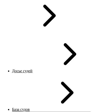
Досье судей
База судов