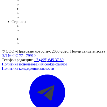
Календарь рассмотрения арбитражных дел
Досье судей
Информация о судах
RSS лента новостей
Вакансии для юристов
Сервисы
Справочно-правовая система
Casebook: мониторинг дел
и компаний
Caselook: поиск и анализ практики
CASE.ONE: управление юридической службой
© ООО «Правовые новости». 2008-2026.
Номер свидетельства
ЭЛ № ФС 77 - 79910
.
Телефон редакции:
+7 (495) 645 37 60
Политика использования cookie-файлов
Политика конфиденциальности