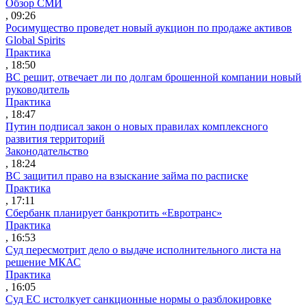
Обзор СМИ
, 09:26
Росимущество проведет новый аукцион по продаже активов
Global Spirits
Практика
, 18:50
ВС решит, отвечает ли по долгам брошенной компании новый
руководитель
Практика
, 18:47
Путин подписал закон о новых правилах комплексного
развития территорий
Законодательство
, 18:24
ВС защитил право на взыскание займа по расписке
Практика
, 17:11
Сбербанк планирует банкротить «Евротранс»
Практика
, 16:53
Суд пересмотрит дело о выдаче исполнительного листа на
решение МКАС
Практика
, 16:05
Суд ЕС истолкует санкционные нормы о разблокировке