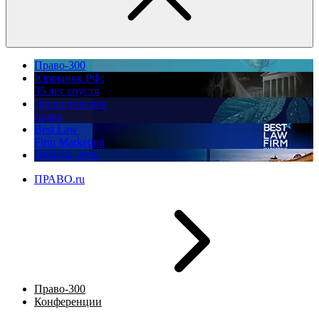
Право-300
Юррынок РФ:
35 лет спустя
Экологическое
право
Best Law
Firm Marketing
ПМЮФ 2026
ПРАВО.ru
Право-300
Конференции