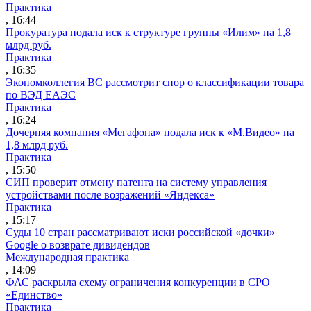
Практика
, 16:44
Прокуратура подала иск к структуре группы «Илим» на 1,8
млрд руб.
Практика
, 16:35
Экономколлегия ВС рассмотрит спор о классификации товара
по ВЭД ЕАЭС
Практика
, 16:24
Дочерняя компания «Мегафона» подала иск к «М.Видео» на
1,8 млрд руб.
Практика
, 15:50
СИП проверит отмену патента на систему управления
устройствами после возражений «Яндекса»
Практика
, 15:17
Суды 10 стран рассматривают иски российской «дочки»
Google о возврате дивидендов
Международная практика
, 14:09
ФАС раскрыла схему ограничения конкуренции в СРО
«Единство»
Практика