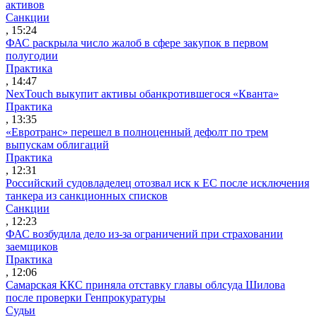
активов
Санкции
, 15:24
ФАС раскрыла число жалоб в сфере закупок в первом
полугодии
Практика
, 14:47
NexTouch выкупит активы обанкротившегося «Кванта»
Практика
, 13:35
«Евротранс» перешел в полноценный дефолт по трем
выпускам облигаций
Практика
, 12:31
Российский судовладелец отозвал иск к ЕС после исключения
танкера из санкционных списков
Санкции
, 12:23
ФАС возбудила дело из-за ограничений при страховании
заемщиков
Практика
, 12:06
Самарская ККС приняла отставку главы облсуда Шилова
после проверки Генпрокуратуры
Судьи