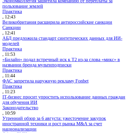
Экономколлегия защитила компанию от переплаты за
пользование землей
Практика
, 12:43
Великобритания расширила антироссийские санкции
Санкции
, 12:41
АБД предложила стандарт синтетических данных для ИИ-
моделей
Практика
, 11:53
«Билайн» подал встречный иск к Т2 из-за слова «микс» в
названии бренда мультиподписки
Практика
, 11:44
ФАС запретила наружную рекламу Fonbet
Практика
, 11:23
IT-бизнес просит упростить использование данных граждан
для обучения ИИ
Законодательство
, 10:59
Утренний обзор за 6 августа: ужесточение закупок
иностранной техники и рост рынка M&A за счет
национализации