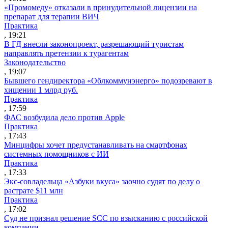
«Промомеду» отказали в принудительной лицензии на
препарат для терапии ВИЧ
Практика
, 19:21
В ГД внесли законопроект, разрешающий туристам
направлять претензии к турагентам
Законодательство
, 19:07
Бывшего гендиректора «Облкоммунэнерго» подозревают в
хищении 1 млрд руб.
Практика
, 17:59
ФАС возбудила дело против Apple
Практика
, 17:43
Минцифры хочет предустанавливать на смартфонах
системных помощников с ИИ
Практика
, 17:33
Экс-совладельца «Азбуки вкуса» заочно судят по делу о
растрате $11 млн
Практика
, 17:02
Суд не признал решение SCC по взысканию с российской
компании