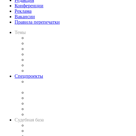
Редакция
Конференции
Реклама
Вакансии
Правила перепечатки
Темы
Практика
Законодательство
Процесс
Исследования
Рынок юридических услуг
Юридическое сообщество
Важнейшие правовые темы в прессе
Спецпроекты
Подкаст «В здравом уме
и твёрдой памяти»
Legal Design
Банкротная панорама
Советы для литигаторов
Сговоры на торгах
Авто
Судебная база
Картотека арбитражных дел
Решения арбитражных судов