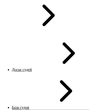
Досье судей
База судов