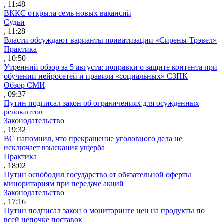
, 11:48
ВККС открыла семь новых вакансий
Судьи
, 11:28
Власти обсуждают варианты приватизации «Сирены-Трэвел»
Практика
, 10:50
Утренний обзор за 5 августа: поправки о защите контента при
обучении нейросетей и правила «социальных» СЗПК
Обзор СМИ
, 09:37
Путин подписал закон об ограничениях для осужденных
релокантов
Законодательство
, 19:32
ВС напомнил, что прекращение уголовного дела не
исключает взыскания ущерба
Практика
, 18:02
Путин освободил государство от обязательной оферты
миноритариям при передаче акций
Законодательство
, 17:16
Путин подписал закон о мониторинге цен на продукты по
всей цепочке поставок