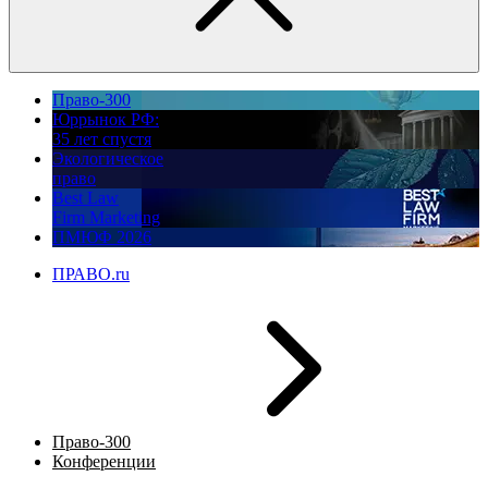
Право-300
Юррынок РФ:
35 лет спустя
Экологическое
право
Best Law
Firm Marketing
ПМЮФ 2026
ПРАВО.ru
Право-300
Конференции