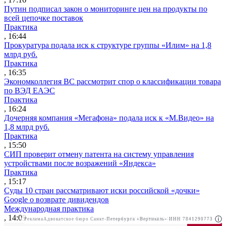
Путин подписал закон о мониторинге цен на продукты по
всей цепочке поставок
Практика
, 16:44
Прокуратура подала иск к структуре группы «Илим» на 1,8
млрд руб.
Практика
, 16:35
Экономколлегия ВС рассмотрит спор о классификации товара
по ВЭД ЕАЭС
Практика
, 16:24
Дочерняя компания «Мегафона» подала иск к «М.Видео» на
1,8 млрд руб.
Практика
, 15:50
СИП проверит отмену патента на систему управления
устройствами после возражений «Яндекса»
Практика
, 15:17
Суды 10 стран рассматривают иски российской «дочки»
Google о возврате дивидендов
Международная практика
, 14:09
Реклама
Адвокатское бюро Санкт-Петербурга «Вертикаль» ИНН 7841290773
Реклама
АО"ПРАВО.РУ" ИНН: 7708095468