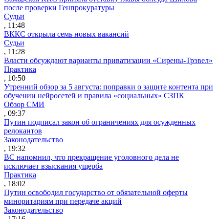
после проверки Генпрокуратуры
Судьи
, 11:48
ВККС открыла семь новых вакансий
Судьи
, 11:28
Власти обсуждают варианты приватизации «Сирены-Трэвел»
Практика
, 10:50
Утренний обзор за 5 августа: поправки о защите контента при
обучении нейросетей и правила «социальных» СЗПК
Обзор СМИ
, 09:37
Путин подписал закон об ограничениях для осужденных
релокантов
Законодательство
, 19:32
ВС напомнил, что прекращение уголовного дела не
исключает взыскания ущерба
Практика
, 18:02
Путин освободил государство от обязательной оферты
миноритариям при передаче акций
Законодательство
, 17:16