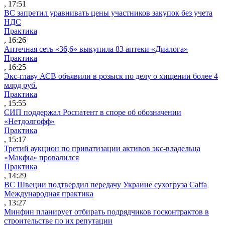
, 17:51
ВС запретил уравнивать цены участников закупок без учета
НДС
Практика
, 16:26
Аптечная сеть «36,6» выкупила 83 аптеки «Диалога»
Практика
, 16:25
Экс-главу АСВ объявили в розыск по делу о хищении более 4
млрд руб.
Практика
, 15:55
СИП поддержал Роспатент в споре об обозначении
«Нетдолгофф»
Практика
, 15:17
Третий аукцион по приватизации активов экс-владельца
«Макфы» провалился
Практика
, 14:29
ВС Швеции подтвердил передачу Украине сухогруза Caffa
Международная практика
, 13:27
Минфин планирует отбирать подрядчиков госконтрактов в
строительстве по их репутации