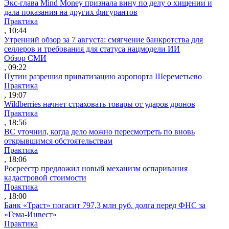
Экс-глава Mind Money признала вину по делу о хищении и
дала показания на других фигурантов
Практика
, 10:44
Утренний обзор за 7 августа: смягчение банкротства для
селлеров и требования для статуса нацмодели ИИ
Обзор СМИ
, 09:22
Путин разрешил приватизацию аэропорта Шереметьево
Практика
, 19:07
Wildberries начнет страховать товары от ударов дронов
Практика
, 18:56
ВС уточнил, когда дело можно пересмотреть по вновь
открывшимся обстоятельствам
Практика
, 18:06
Росреестр предложил новый механизм оспаривания
кадастровой стоимости
Практика
, 18:00
Банк «Траст» погасит 797,3 млн руб. долга перед ФНС за
«Гема-Инвест»
Практика