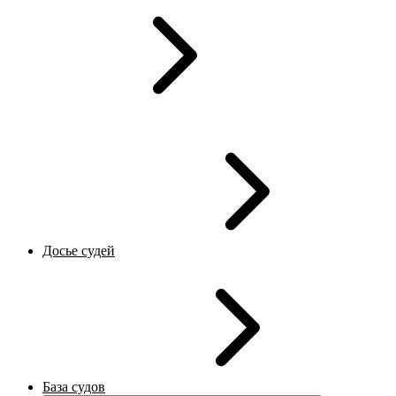
Досье судей
База судов