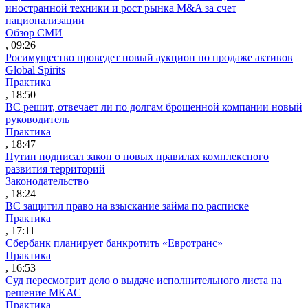
иностранной техники и рост рынка M&A за счет
национализации
Обзор СМИ
, 09:26
Росимущество проведет новый аукцион по продаже активов
Global Spirits
Практика
, 18:50
ВС решит, отвечает ли по долгам брошенной компании новый
руководитель
Практика
, 18:47
Путин подписал закон о новых правилах комплексного
развития территорий
Законодательство
, 18:24
ВС защитил право на взыскание займа по расписке
Практика
, 17:11
Сбербанк планирует банкротить «Евротранс»
Практика
, 16:53
Суд пересмотрит дело о выдаче исполнительного листа на
решение МКАС
Практика