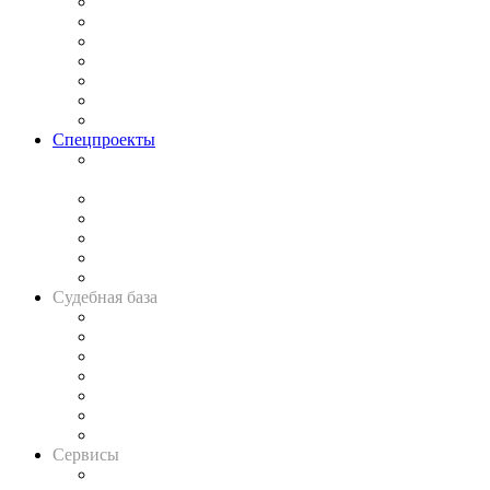
Практика
Законодательство
Процесс
Исследования
Рынок юридических услуг
Юридическое сообщество
Важнейшие правовые темы в прессе
Спецпроекты
Подкаст «В здравом уме
и твёрдой памяти»
Legal Design
Банкротная панорама
Советы для литигаторов
Сговоры на торгах
Авто
Судебная база
Картотека арбитражных дел
Решения арбитражных судов
Календарь рассмотрения арбитражных дел
Досье судей
Информация о судах
RSS лента новостей
Вакансии для юристов
Сервисы
Справочно-правовая система