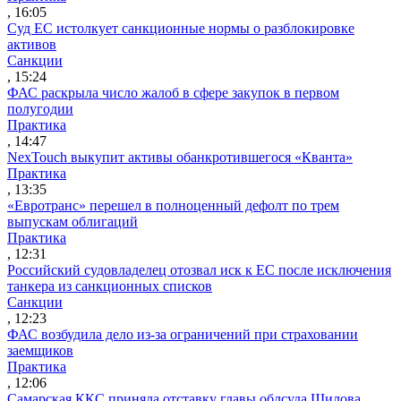
, 16:05
Суд ЕС истолкует санкционные нормы о разблокировке
активов
Санкции
, 15:24
ФАС раскрыла число жалоб в сфере закупок в первом
полугодии
Практика
, 14:47
NexTouch выкупит активы обанкротившегося «Кванта»
Практика
, 13:35
«Евротранс» перешел в полноценный дефолт по трем
выпускам облигаций
Практика
, 12:31
Российский судовладелец отозвал иск к ЕС после исключения
танкера из санкционных списков
Санкции
, 12:23
ФАС возбудила дело из-за ограничений при страховании
заемщиков
Практика
, 12:06
Самарская ККС приняла отставку главы облсуда Шилова