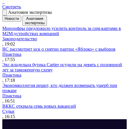
Смотреть
Анатомия экспертизы
Новости
Анатомия
экспертизы
Минцифры предложило усилить контроль за сим-картами в
M2M-устройствах компаний
Законодательство
, 19:02
ВС рассмотрит иск о снятии партии «Яблоко» с выборов
Практика
, 17:55
Экс-владельца бутика Cartier осудили на девять с половиной
лет за таможенную схему
Практика
, 17:18
Экономколлегия решит, кто должен возмещать ущерб при
пожаре
Практика
, 16:51
ВККС открыла семь новых вакансий
Судьи
, 16:15