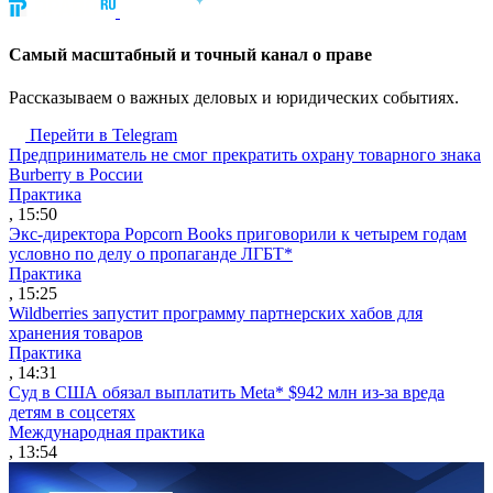
Cамый масштабный и точный канал о праве
Рассказываем о важных деловых и юридических событиях.
Перейти в Telegram
Предприниматель не смог прекратить охрану товарного знака
Burberry в России
Практика
, 15:50
Экс-директора Popcorn Books приговорили к четырем годам
условно по делу о пропаганде ЛГБТ*
Практика
, 15:25
Wildberries запустит программу партнерских хабов для
хранения товаров
Практика
, 14:31
Суд в США обязал выплатить Meta* $942 млн из-за вреда
детям в соцсетях
Международная практика
, 13:54