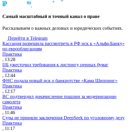
Cамый масштабный и точный канал о праве
Рассказываем о важных деловых и юридических событиях.
Перейти в Telegram
Кассация разрешила рассмотреть в РФ иск к «Альфа-Банку»
по еврооблигациям
Практика
, 13:28
ЦБ ужесточил требования к листингу ценных бумаг
Практика
, 12:44
ФНС подала новый иск о банкротстве «Кама Шиппинг»
Практика
, 12:17
ВС подтвердил доначисление пошлин за модернизацию
самолета
Практика
, 11:46
Суды не приняли заключения DeepSeek по уголовному делу
Практика
, 11:17