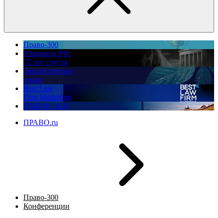
Право-300
Юррынок РФ:
35 лет спустя
Экологическое
право
Best Law
Firm Marketing
ПМЮФ 2026
ПРАВО.ru
Право-300
Конференции