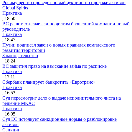
Росимущество проведет новый аукцион по продаже активов
Global Spirits
Практика
, 18:50
ВС решит, отвечает ли по долгам брошенной компании новый
руководитель
Практика
, 18:47
Путин подписал закон о новых правилах комплексного
развития территорий
Законодательство
, 18:24
ВС защитил право на взыскание займа по расписке
Практика
, 17:11
Сбербанк планирует банкротить «Евротранс»
Практика
, 16:53
Суд пересмотрит дело о выдаче исполнительного листа на
решение МКАС
Практика
, 16:05
Суд ЕС истолкует санкционные нормы о разблокировке
активов
Санкции