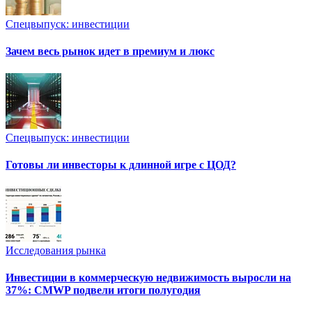
Спецвыпуск: инвестиции
Зачем весь рынок идет в премиум и люкс
Спецвыпуск: инвестиции
Готовы ли инвесторы к длинной игре с ЦОД?
Исследования рынка
Инвестиции в коммерческую недвижимость выросли на
37%: CMWP подвели итоги полугодия