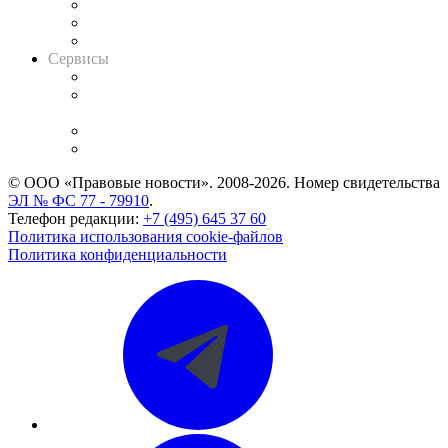
Информация о судах
RSS лента новостей
Вакансии для юристов
Сервисы
Справочно-правовая система
Casebook: мониторинг дел
и компаний
Caselook: поиск и анализ практики
CASE.ONE: управление юридической службой
© ООО «Правовые новости». 2008-2026.
Номер свидетельства
ЭЛ № ФС 77 - 79910
.
Телефон редакции:
+7 (495) 645 37 60
Политика использования cookie-файлов
Политика конфиденциальности