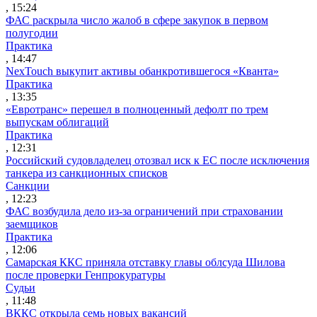
, 15:24
ФАС раскрыла число жалоб в сфере закупок в первом
полугодии
Практика
, 14:47
NexTouch выкупит активы обанкротившегося «Кванта»
Практика
, 13:35
«Евротранс» перешел в полноценный дефолт по трем
выпускам облигаций
Практика
, 12:31
Российский судовладелец отозвал иск к ЕС после исключения
танкера из санкционных списков
Санкции
, 12:23
ФАС возбудила дело из-за ограничений при страховании
заемщиков
Практика
, 12:06
Самарская ККС приняла отставку главы облсуда Шилова
после проверки Генпрокуратуры
Судьи
, 11:48
ВККС открыла семь новых вакансий