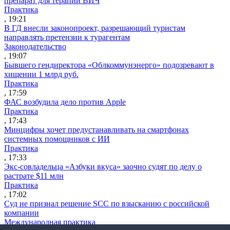
препарат для терапии ВИЧ
Практика
, 19:21
В ГД внесли законопроект, разрешающий туристам
направлять претензии к турагентам
Законодательство
, 19:07
Бывшего гендиректора «Облкоммунэнерго» подозревают в
хищении 1 млрд руб.
Практика
, 17:59
ФАС возбудила дело против Apple
Практика
, 17:43
Минцифры хочет предустанавливать на смартфонах
системных помощников с ИИ
Практика
, 17:33
Экс-совладельца «Азбуки вкуса» заочно судят по делу о
растрате $11 млн
Практика
, 17:02
Суд не признал решение SCC по взысканию с российской
компании
Международная практика