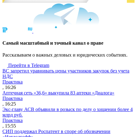
Cамый масштабный и точный канал о праве
Рассказываем о важных деловых и юридических событиях.
Перейти в Telegram
ВС запретил уравнивать цены участников закупок без учета
НДС
Практика
, 16:26
Аптечная сеть «36,6» выкупила 83 аптеки «Диалога»
Практика
, 16:25
Экс-главу АСВ объявили в розыск по делу о хищении более 4
млрд руб.
Практика
, 15:55
СИП поддержал Роспатент в споре об обозначении
«Нетдолгофф»