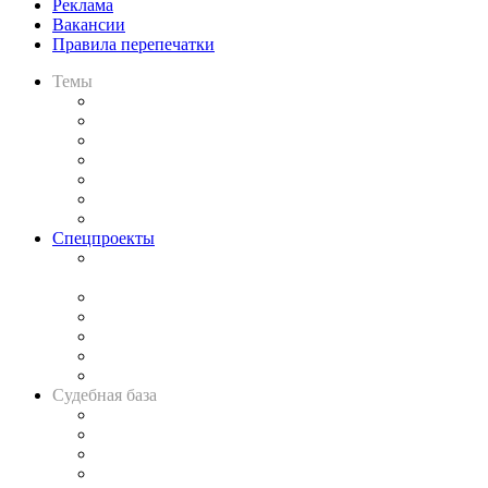
Реклама
Вакансии
Правила перепечатки
Темы
Практика
Законодательство
Процесс
Исследования
Рынок юридических услуг
Юридическое сообщество
Важнейшие правовые темы в прессе
Спецпроекты
Подкаст «В здравом уме
и твёрдой памяти»
Legal Design
Банкротная панорама
Советы для литигаторов
Сговоры на торгах
Авто
Судебная база
Картотека арбитражных дел
Решения арбитражных судов
Календарь рассмотрения арбитражных дел
Досье судей