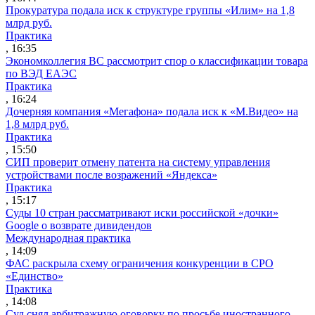
Прокуратура подала иск к структуре группы «Илим» на 1,8
млрд руб.
Практика
, 16:35
Экономколлегия ВС рассмотрит спор о классификации товара
по ВЭД ЕАЭС
Практика
, 16:24
Дочерняя компания «Мегафона» подала иск к «М.Видео» на
1,8 млрд руб.
Практика
, 15:50
СИП проверит отмену патента на систему управления
устройствами после возражений «Яндекса»
Практика
, 15:17
Суды 10 стран рассматривают иски российской «дочки»
Google о возврате дивидендов
Международная практика
, 14:09
ФАС раскрыла схему ограничения конкуренции в СРО
«Единство»
Практика
, 14:08
Суд снял арбитражную оговорку по просьбе иностранного