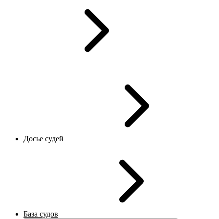
Досье судей
База судов