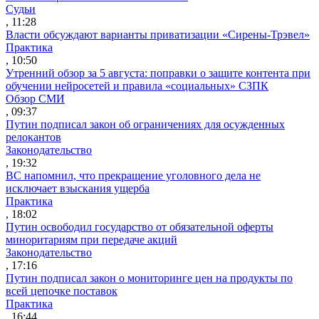
Судьи
, 11:28
Власти обсуждают варианты приватизации «Сирены-Трэвел»
Практика
, 10:50
Утренний обзор за 5 августа: поправки о защите контента при
обучении нейросетей и правила «социальных» СЗПК
Обзор СМИ
, 09:37
Путин подписал закон об ограничениях для осужденных
релокантов
Законодательство
, 19:32
ВС напомнил, что прекращение уголовного дела не
исключает взыскания ущерба
Практика
, 18:02
Путин освободил государство от обязательной оферты
миноритариям при передаче акций
Законодательство
, 17:16
Путин подписал закон о мониторинге цен на продукты по
всей цепочке поставок
Практика
, 16:44