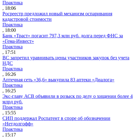
Практика
, 18:06
Росреестр предложил новый механизм оспаривания
кадастровой стоимости
Практика
, 18:00
Банк «Траст» погасит 797,3 млн руб. долга перед ФНС за
«Гема-Инвест»
Практика
, 17:51
ВС запретил уравнивать цены участников закупок без учета
НДС
Практика
, 16:26
Аптечная сеть «36,6» выкупила 83 аптеки «Диалога»
Практика
, 16:25
Экс-главу АСВ объявили в розыск по делу о хищении более 4
млрд руб.
Практика
, 15:55
СИП поддержал Роспатент в споре об обозначении
«Нетдолгофф»
Практика
, 15:17