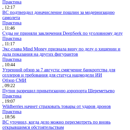
Практика
, 12:17
ВС подтвердил доначисление пошлин за модернизацию
самолета
Практика
, 11:46
Суды не приняли заключения DeepSeek по уголовному делу
Практика
, 11:17
Экс-глава Mind Money признала вину по делу о хищении и
дала показания на других фигурантов
Практика
, 10:44
Утренний обзор за 7 августа: смягчение банкротства для
селлеров и требования для статуса нацмодели ИИ
Обзор СМИ
, 09:22
Путин разрешил приватизацию аэропорта Шереметьево
Практика
, 19:07
Wildberries начнет страховать товары от ударов дронов
Практика
, 18:56
ВС уточнил, когда дело можно пересмотреть по вновь
открывшимся обстоятельствам