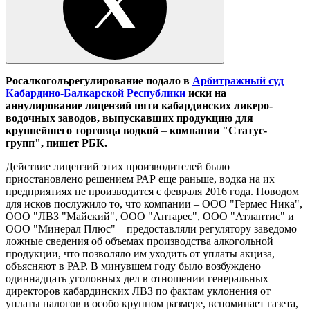
Росалкогольрегулирование подало в
Арбитражный суд
Кабардино-Балкарской Республики
иски на
аннулирование лицензий пяти кабардинских ликеро-
водочных заводов, выпускавших продукцию для
крупнейшего торговца водкой
–
компании "Статус-
групп", пишет РБК.
Действие лицензий этих производителей было
приостановлено решением РАР еще раньше, водка на их
предприятиях не производится с февраля 2016 года. Поводом
для исков послужило то, что компании – ООО "Гермес Ника",
ООО "ЛВЗ "Майский", ООО "Антарес", ООО "Атлантис" и
ООО "Минерал Плюс" – предоставляли регулятору заведомо
ложные сведения об объемах производства алкогольной
продукции, что позволяло им уходить от уплаты акциза,
объясняют в РАР. В минувшем году было возбуждено
одиннадцать уголовных дел в отношении генеральных
директоров кабардинских ЛВЗ по фактам уклонения от
уплаты налогов в особо крупном размере, вспоминает газета,