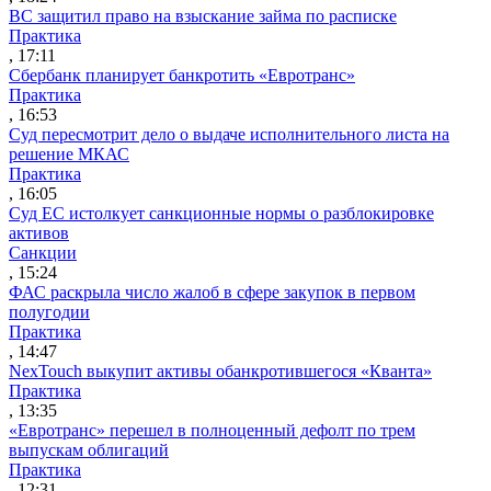
ВС защитил право на взыскание займа по расписке
Практика
, 17:11
Сбербанк планирует банкротить «Евротранс»
Практика
, 16:53
Суд пересмотрит дело о выдаче исполнительного листа на
решение МКАС
Практика
, 16:05
Суд ЕС истолкует санкционные нормы о разблокировке
активов
Санкции
, 15:24
ФАС раскрыла число жалоб в сфере закупок в первом
полугодии
Практика
, 14:47
NexTouch выкупит активы обанкротившегося «Кванта»
Практика
, 13:35
«Евротранс» перешел в полноценный дефолт по трем
выпускам облигаций
Практика
, 12:31