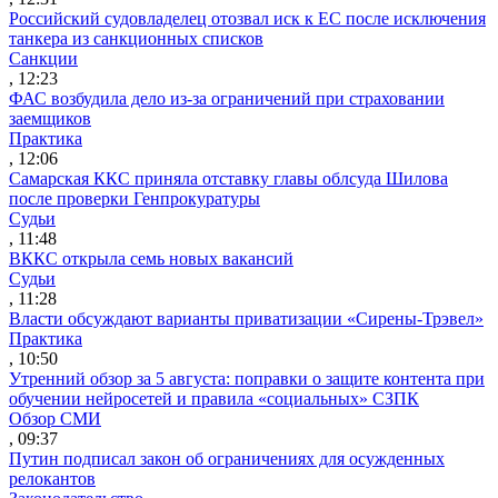
Российский судовладелец отозвал иск к ЕС после исключения
танкера из санкционных списков
Санкции
, 12:23
ФАС возбудила дело из-за ограничений при страховании
заемщиков
Практика
, 12:06
Самарская ККС приняла отставку главы облсуда Шилова
после проверки Генпрокуратуры
Судьи
, 11:48
ВККС открыла семь новых вакансий
Судьи
, 11:28
Власти обсуждают варианты приватизации «Сирены-Трэвел»
Практика
, 10:50
Утренний обзор за 5 августа: поправки о защите контента при
обучении нейросетей и правила «социальных» СЗПК
Обзор СМИ
, 09:37
Путин подписал закон об ограничениях для осужденных
релокантов