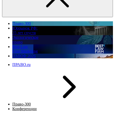
Право-300
Юррынок РФ:
35 лет спустя
Экологическое
право
Best Law
Firm Marketing
ПМЮФ 2026
ПРАВО.ru
Право-300
Конференции