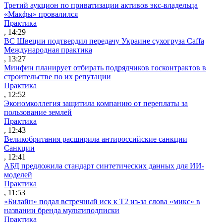
Третий аукцион по приватизации активов экс-владельца
«Макфы» провалился
Практика
, 14:29
ВС Швеции подтвердил передачу Украине сухогруза Caffa
Международная практика
, 13:27
Минфин планирует отбирать подрядчиков госконтрактов в
строительстве по их репутации
Практика
, 12:52
Экономколлегия защитила компанию от переплаты за
пользование землей
Практика
, 12:43
Великобритания расширила антироссийские санкции
Санкции
, 12:41
АБД предложила стандарт синтетических данных для ИИ-
моделей
Практика
, 11:53
«Билайн» подал встречный иск к Т2 из-за слова «микс» в
названии бренда мультиподписки
Практика