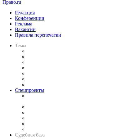
Право.ru
Редакция
Конференции
Реклама
Вакансии
Правила перепечатки
Темы
Практика
Законодательство
Процесс
Исследования
Рынок юридических услуг
Юридическое сообщество
Важнейшие правовые темы в прессе
Спецпроекты
Подкаст «В здравом уме
и твёрдой памяти»
Legal Design
Банкротная панорама
Советы для литигаторов
Сговоры на торгах
Авто
Судебная база