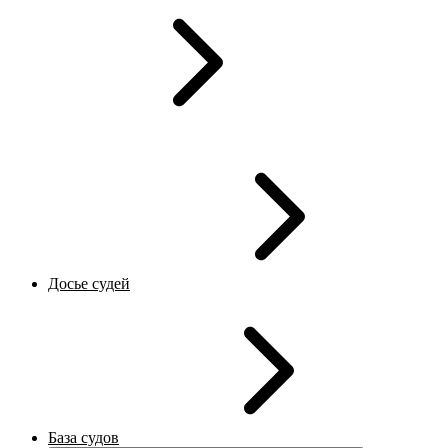
Досье судей
База судов