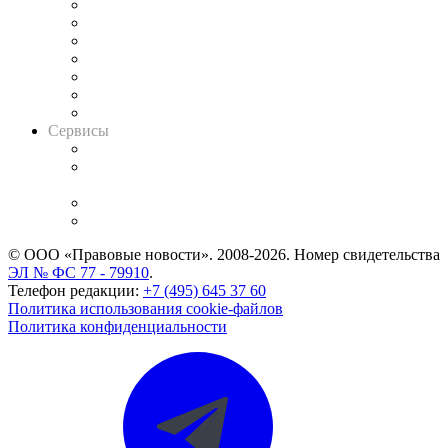
Картотека арбитражных дел
Решения арбитражных судов
Календарь рассмотрения арбитражных дел
Досье судей
Информация о судах
RSS лента новостей
Вакансии для юристов
Сервисы
Справочно-правовая система
Casebook: мониторинг дел
и компаний
Caselook: поиск и анализ практики
CASE.ONE: управление юридической службой
© ООО «Правовые новости». 2008-2026.
Номер свидетельства
ЭЛ № ФС 77 - 79910
.
Телефон редакции:
+7 (495) 645 37 60
Политика использования cookie-файлов
Политика конфиденциальности