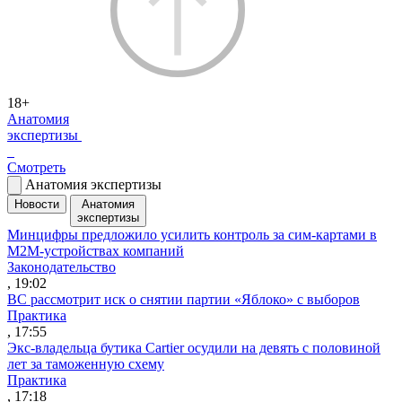
18+
Анатомия
экспертизы
Смотреть
Анатомия экспертизы
Новости
Анатомия
экспертизы
Минцифры предложило усилить контроль за сим-картами в
M2M-устройствах компаний
Законодательство
, 19:02
ВС рассмотрит иск о снятии партии «Яблоко» с выборов
Практика
, 17:55
Экс-владельца бутика Cartier осудили на девять с половиной
лет за таможенную схему
Практика
, 17:18