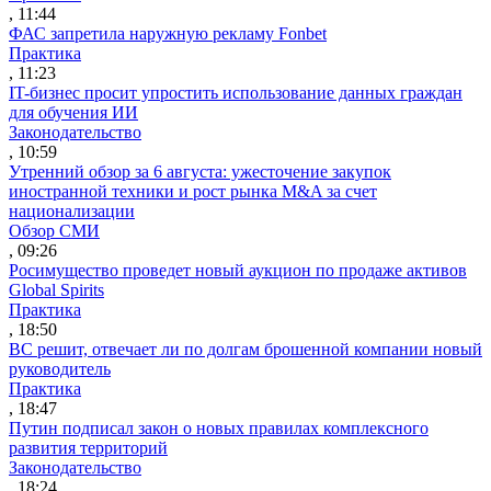
, 11:44
ФАС запретила наружную рекламу Fonbet
Практика
, 11:23
IT-бизнес просит упростить использование данных граждан
для обучения ИИ
Законодательство
, 10:59
Утренний обзор за 6 августа: ужесточение закупок
иностранной техники и рост рынка M&A за счет
национализации
Обзор СМИ
, 09:26
Росимущество проведет новый аукцион по продаже активов
Global Spirits
Практика
, 18:50
ВС решит, отвечает ли по долгам брошенной компании новый
руководитель
Практика
, 18:47
Путин подписал закон о новых правилах комплексного
развития территорий
Законодательство
, 18:24