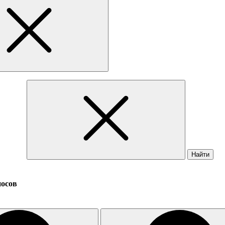
Найти
носов