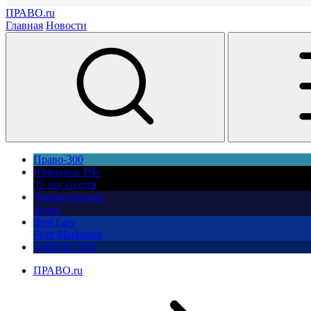
ПРАВО.ru
Главная
Новости
Право-300
Юррынок РФ:
35 лет спустя
Экологическое
право
Best Law
Firm Marketing
ПМЮФ 2026
ПРАВО.ru